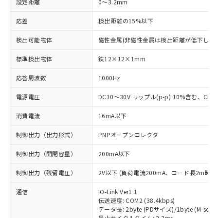
設定距離
0～3.2mm
応差
検出距離の15%以下
検出可能物体
磁性金属(非磁性金属は検出距離が低下します
標準検出物体
鉄12×12×1mm
応答周波数
1000Hz
電源電圧
DC10～30V リップル(p-p) 10%含む、Class
消費電流
16mA以下
制御出力（出力形式）
PNPオープンコレクタ
制御出力（開閉容量）
200mA以下
制御出力（残留電圧）
2V以下 (負荷電流200mA、コード長2m時)
通信
IO-Link Ver1.1
伝送速度: COM2 (38.4kbps)
データ長: 2byte (PDサイズ)/1byte (M-seque
最小サイクルタイム: 2.3ms