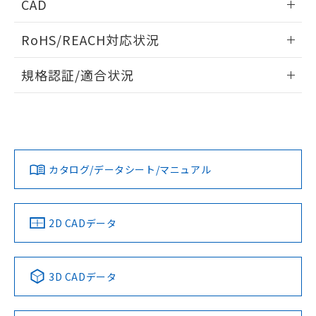
CAD
検出物体の大きさと材質による影響
ログイン/会員登録いただくと、CADデータをダウンロー
RoHS/REACH対応状況
ドすることができます。
情報更新：2026/7/29
A: 30mm以上、B: 20mm以上
規格認証/適合状況
ログイン/会員登録
EU RoHS
注意事項・凡例
UL認証
CSA認証
CEマーキング
L: 0mm以上、φd: 18mm以上、D: 0mm以上、m: 12mm以
上、n: 18mm以上
Yes
Yes
Yes
金属埋め込み
対応状況
対応予定月
※1
※2
ダウンロードデータをご利用いただく前に、以下を必ずお読
みください。
カタログ/データシート/マニュアル
対応済み
ソフトウェアの使用条件
LR型式承認
DNV型式承認
BV型式承認
KR型式承
タイムチャート
（イギリス
（ノルウェー
（フランス
（韓国
船舶規格）
船舶規格）
船舶規格）
船舶規格
中国 RoHS
注意事項・凡例
2D CADデータ
No
No
No
No
l: 2.4mm以上、φd: 18mm以上、D: 2.4mm以上、m: 12mm
以上、n: 18mm以上
中国 RoHS表
※1 ※2
検出領域
3D CADデータ
この製品の規格認証/適合状況ページへ
Pb
Hg
Cd
Cr(VI)
その他の認証はこちらのページからご検索ください