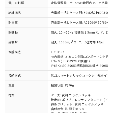
仕入先様の事情により、非含有部品として
本サービスの対象外となる商品もある
電圧の影響
定格電源電圧±15%の範囲内で、定格電源
基準値を超えていることを示します。
いたものが、含有品と判明した場合などや
当社は、これら貴社製品のうち、外国
ことをご了承ください。
「－」：未確認です。当社販売部門へお問
むを得ず変更することがあります。
為替および外国貿易法に定める商品
絶縁抵抗
充電部一括とケース間: 50MΩ以上(DC500V
在庫状況および標準価格照会結果は、
い合わせください。
（以下｢規制貨物等」という）を輸出
記載している更新日時点での社内デー
*EU RoHS指令（10物質）：
または国外への提供する場合は、日本
耐電圧
充電部一括とケース間: AC1000V 50/60Hz 1
記
タに基づき作成されるものであり、閲
説明
鉛(Pb) 1000ppm以下、 水銀(Hg) 1000ppm以下、 カド
*中国RoHS10物質の基準値 (GB/T26572)：
国政府の輸出許可(または役務取引許
号
覧された時点での実際の在庫および標
ミウム(Cd) 100ppm以下、
Pb(鉛) :1000ppm、 Hg(水銀) : 1000ppm、 Cd(カドミウ
耐振動
耐久: 10～55Hz 複振幅 1.5mm X、Y、Z各
可)を取得するなどの必要な手続きを
六価クロム(Cr(Ⅵ)) 1000ppm以下、ポリ臭化ビフェニル
ム) : 100ppm、
準価格とは異なる場合があることをご
類(PBB) 1000ppm以下、ポリ臭化ジフェニルエーテル類
Cr(Ⅵ)(六価クロム) : 1000ppm、 PBBs(ポリ臭化ビフェ
とります。
了承ください。
(PBDE) 1000ppm以下、フタル酸ビス(2-エチルヘキシ
○
一定数以上の在庫あり
ニル類) : 1000ppm、 PBDEs(ポリ臭化ジフェニルエーテ
2
耐衝撃
耐久: 1000m/s
X、Y、Z各方向 10回
当社は規制貨物を破棄する場合は、完
ル) (DEHP)(別名：DOP) 1000ppm以下、フタル酸ブチ
正式な納期状況および標準価格はお客
ル類) : 1000ppm、
ルベンジル（BBP） 1000ppm以下、フタル酸ジブチル
全に破砕するなど、違法に輸出されな
DBP(フタル酸ジブチル) : 1000ppm、 DIBP(フタル酸ジ
様のお取引先、またはお客様担当のオ
（DBP） 1000ppm以下、フタル酸ジイソブチル
保護構造
IEC: IP67
イソブチル) : 1000ppm、 BBP(フタル酸ブチルベンジ
△
一定数には満たないが在庫あり
いよう必要な手段を講じます。
ムロン制御機器販売店・当社販売員に
(DIBP) 1000ppm以下
ル) : 1000ppm、
社内規格: オムロン耐油コンポーネント評価
当社は貴社製品を、核兵器、ミサイ
但し、RoHS指令で産業用監視および制御機器に対する
DEHP(フタル酸ビス(2-エチルヘキシル)) : 1000ppm
ご相談ください。
IP67G (JIS C0920 附属書1)
適用除外項目は除く。
ル、化学兵器、生物兵器またはその他
－
在庫なし(最新の在庫状況につ
IP69K (ISO 20653規格(旧DIN規格 40050 PA
オムロン制御機器販売店や当社販売拠
フタル酸エステル類の４物質については閾値を超える意
武器並びにこれらの製造装置等に一切
いては、お客様のお取引先、ま
図的な使用がないことを確認しています。
点は「
販売ネットワーク
」をご確認
※2 環境保護使用期限
使用いたしません。
接続方式
M12スマートクリックコネクタ中継タイプ (0
たはお客様担当のオムロン制御
ください。
当社は、貴社製品を第三者に販売する
機器販売店・当社販売員にご確
在庫状況および標準価格結果を当社の
※2 対応予定月
「ｅ」：有害物質（10物質）のすべてが基
質量
梱包状態: 約70g
場合は、上記1、2および3の内容を当
認ください)
事前の承諾なく第三者に漏洩または開
準値以下であることを示します。
該第三者に通知します。また当社は、
示しないようお願いします。
材質
ケース: 黄銅 ニッケルメッキ
部品在庫の切り替え状況などにより、予定
「10」：通常の使用状況下において有害物
販売先および販売に係わる関係者が違
マイパーツ機能（部品リスト作成サー
空
受注生産機種、また在庫状況の
検出面: ポリブチレンテレフタレート (PBT)
月が前後することがあります。
質が外部に漏えいし、環境に深刻な影響を
法に輸出するおそれがある場合は、取
ビス）をご利用いただくには、I-Web
白
情報を公開していない機種
締めつけナット: 黄銅 ニッケルメッキ
及ぼさない年数を意味します。
り引きをいたしません。
メンバーズにご登録されている必要が
歯付座金: 鉄 亜鉛メッキ
「－」：未確認です。当社販売部門へお問