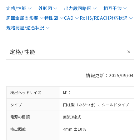
定格/性能
外形図
出力段回路図
相互干渉
周囲金属の影響
特性図
CAD
RoHS/REACH対応状況
規格認証/適合状況
定格/性能
情報更新：2025/09/04
検出ヘッドサイズ
M12
タイプ
円柱型（ネジつき）、シールドタイプ
電源の種類
直流3線式
検出距離
4mm ±10%