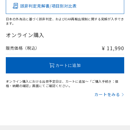
該非判定見解書/項目別対比表
X
O
O
O
日本の外為法に基づく該非判定、およびEAR再輸出規制に関する見解が入手でき
ます。
"対応済み"や非含有の記載がされた商品であっても、流通
在庫等で未対応品が混在する可能性があります。
オンライン購入
非含有品が必要な際は、弊社営業部門もしくは販売店へお
問い合わせください。
¥ 11,990
販売価格（税込）
この製品のRoHS/REACH対応状況ページへ
カートに追加
オンライン購入における出荷予定日は、カートに追加～「ご購入手続き：価
格・納期の確認」画面にてご確認ください。
カートをみる