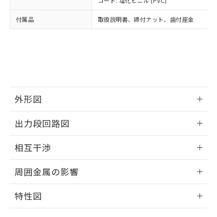
コード: 塩化ビニル (PVC)
あります。
い合わせください。
お客様が当ウェブサイト上で当社にご
※3 非含有証明書ダウンロード
付属品
取扱説明書、締付ナット、歯付座金
登録された部品リストについて、当社
および当社の共同利用者が、当社の製
下記の非含有証明書をダウンロードするこ
品・サービスに関するお客様との取
とができます。
合意する
キャンセル
引・商談に必要な範囲で利用すること
をご了承ください。
EU RoHS指令（10物質）の非含有証明書
※当社の共同利用者とは、
"個人情報
51物質の非含有証明書（当社基準）
の共同利用に関して"
の「1.共同利
※本証明書は発行日時点で非含有を証明す
用者の範囲」に記載されている法人を
外形図
るもので、過去に遡って非含有を証明する
指します。
ものではありません。
情報更新：2025/09/04
また、RoHS指令のフタル酸エステル類４
出力段回路図
物質の対応では、対応完了までの期間は出
外形図
荷製品に未対応品が混在することから備考
情報更新：2025/09/04
相互干渉
欄に対応日を記載しておりました。
既に当社にて対応品への在庫切替を完了
出力段回路図
情報更新：2025/09/04
周囲金属の影響
していることから、特段のことがない限
り、2022年1月12日より割愛しておりま
相互干渉
情報更新：2025/09/04
す。
特性図
周囲金属の影響
情報更新：2025/09/04