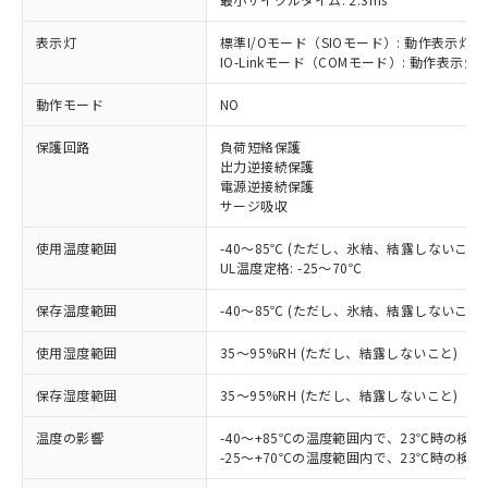
表示灯
標準I/Oモード（SIOモード）: 動作表示灯(
IO-Linkモード（COMモード）: 動作表示灯(
動作モード
NO
※1 対応状況
保護回路
負荷短絡保護
出力逆接続保護
対応済み：EU RoHS指令（10物質）の
電源逆接続保護
非含有に対応した製品が提供可能な商品で
サージ吸収
す。
対応予定：EU RoHS指令（10物質）の非含
使用温度範囲
-40～85℃ (ただし、氷結、結露しないこと)
ご利用条件
有に対応した製品に切り替える予定のある
UL温度定格: -25～70℃
商品です。
対応予定なし：EU RoHS指令（10物質）の
保存温度範囲
-40～85℃ (ただし、氷結、結露しないこと)
以下の条件をお読みいただき、同意のうえ
非含有に非対応の商品で、対応品を出す予
ご利用ください。
定はありません。
使用湿度範囲
35～95%RH (ただし、結露しないこと)
調査・確認中：EU RoHS指令（10物質）の
本サービスは、当社制御機器事業取扱
※1 中国RoHS○×表
保存湿度範囲
35～95%RH (ただし、結露しないこと)
非含有の対応状況を調査中または確認中の
商品の当社在庫状況および標準価格
商品です。
(税抜)を提供させていただくもので
温度の影響
-40～+85℃の温度範囲内で、23℃時の検
「○」：最大均質材料含有率が中国RoHSの
非該当品：ライセンス料など無形物で、有
す。
-25～+70℃の温度範囲内で、23℃時の検
基準値以下であることを示します。
害物質有無と関係のない商品です。
当社制御機器事業取扱商品の中には、
「×」：最大均質材料含有率が中国RoHSの