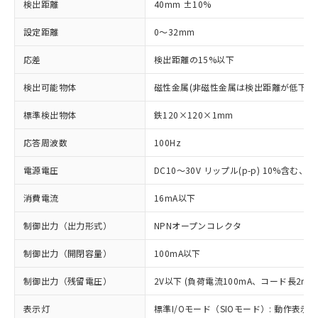
検出距離
40mm ±10%
設定距離
0～32mm
応差
検出距離の15%以下
検出可能物体
磁性金属(非磁性金属は検出距離が低下し
標準検出物体
鉄120×120×1mm
応答周波数
100Hz
電源電圧
DC10～30V リップル(p-p) 10%含む、Cla
消費電流
16mA以下
制御出力（出力形式）
NPNオープンコレクタ
制御出力（開閉容量）
100mA以下
制御出力（残留電圧）
2V以下 (負荷電流100mA、コード長2m時
表示灯
標準I/Oモード（SIOモード）: 動作表示灯