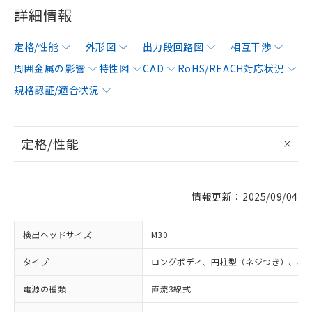
詳細情報
定格/性能
外形図
出力段回路図
相互干渉
周囲金属の影響
特性図
CAD
RoHS/REACH対応状況
規格認証/適合状況
定格/性能
情報更新：2025/09/04
検出ヘッドサイズ
M30
タイプ
ロングボディ、円柱型（ネジつき）、非
電源の種類
直流3線式