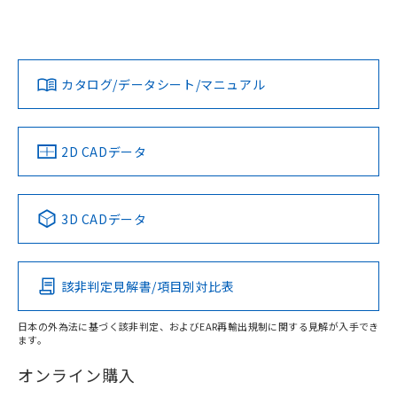
UL認証
CSA認証
CEマーキング
L: 50mm以上、φd: 170mm以上、D: 50mm以上、m:
120mm以上、n: 140mm以上
Yes
Yes
Yes
金属埋め込み
対応状況
対応予定月
※1
※2
ダウンロードデータをご利用いただく前に、以下を必ずお読
タイムチャート
みください。
カタログ/データシート/マニュアル
対応済み
ソフトウェアの使用条件
LR型式承認
DNV型式承認
BV型式承認
KR型式承
（イギリス
（ノルウェー
（フランス
（韓国
船舶規格）
船舶規格）
船舶規格）
船舶規格
中国 RoHS
注意事項・凡例
2D CADデータ
No
No
No
No
l: 55mm以上、φd: 170mm以上、D: 55mm以上、m:
120mm以上、n: 140mm以上
中国 RoHS表
※1 ※2
3D CADデータ
検出領域
この製品の規格認証/適合状況ページへ
Pb
Hg
Cd
Cr(VI)
その他の認証はこちらのページからご検索ください
該非判定見解書/項目別対比表
X
O
O
O
日本の外為法に基づく該非判定、およびEAR再輸出規制に関する見解が入手でき
ます。
"対応済み"や非含有の記載がされた商品であっても、流通
在庫等で未対応品が混在する可能性があります。
オンライン購入
非含有品が必要な際は、弊社営業部門もしくは販売店へお