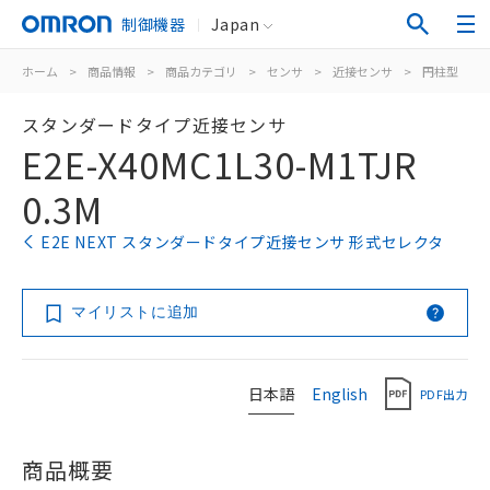
制御機器
Japan
ホーム
>
商品情報
>
商品カテゴリ
>
センサ
>
近接センサ
>
円柱型
>
スタンダードタイプ近接センサ
E2E-X40MC1L30-M1TJR
0.3M
E2E NEXT スタンダードタイプ近接センサ 形式セレクタ
マイリストに追加
日本語
English
PDF出力
商品概要