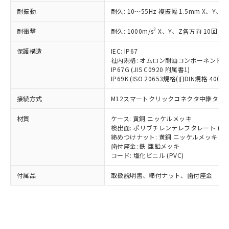
記載している更新日時点での社内デー
*EU RoHS指令（10物質）：
または国外への提供する場合は、日本
記
タに基づき作成されるものであり、閲
説明
耐振動
耐久: 10～55Hz 複振幅 1.5mm X、Y、Z
鉛(Pb) 1000ppm以下、 水銀(Hg) 1000ppm以下、 カド
*中国RoHS10物質の基準値 (GB/T26572)：
国政府の輸出許可(または役務取引許
号
覧された時点での実際の在庫および標
ミウム(Cd) 100ppm以下、
Pb(鉛) :1000ppm、 Hg(水銀) : 1000ppm、 Cd(カドミウ
可)を取得するなどの必要な手続きを
六価クロム(Cr(Ⅵ)) 1000ppm以下、ポリ臭化ビフェニル
2
耐衝撃
ム) : 100ppm、
耐久: 1000m/s
X、Y、Z各方向 10回
準価格とは異なる場合があることをご
類(PBB) 1000ppm以下、ポリ臭化ジフェニルエーテル類
Cr(Ⅵ)(六価クロム) : 1000ppm、 PBBs(ポリ臭化ビフェ
とります。
了承ください。
(PBDE) 1000ppm以下、フタル酸ビス(2-エチルヘキシ
○
一定数以上の在庫あり
ニル類) : 1000ppm、 PBDEs(ポリ臭化ジフェニルエーテ
当社は規制貨物を破棄する場合は、完
保護構造
IEC: IP67
ル) (DEHP)(別名：DOP) 1000ppm以下、フタル酸ブチ
正式な納期状況および標準価格はお客
ル類) : 1000ppm、
ルベンジル（BBP） 1000ppm以下、フタル酸ジブチル
社内規格: オムロン耐油コンポーネント評
全に破砕するなど、違法に輸出されな
DBP(フタル酸ジブチル) : 1000ppm、 DIBP(フタル酸ジ
様のお取引先、またはお客様担当のオ
（DBP） 1000ppm以下、フタル酸ジイソブチル
イソブチル) : 1000ppm、 BBP(フタル酸ブチルベンジ
IP67G (JIS C0920 附属書1)
△
一定数には満たないが在庫あり
いよう必要な手段を講じます。
ムロン制御機器販売店・当社販売員に
(DIBP) 1000ppm以下
ル) : 1000ppm、
IP69K (ISO 20653規格(旧DIN規格 40050 
当社は貴社製品を、核兵器、ミサイ
但し、RoHS指令で産業用監視および制御機器に対する
DEHP(フタル酸ビス(2-エチルヘキシル)) : 1000ppm
ご相談ください。
適用除外項目は除く。
ル、化学兵器、生物兵器またはその他
－
在庫なし(最新の在庫状況につ
オムロン制御機器販売店や当社販売拠
接続方式
フタル酸エステル類の４物質については閾値を超える意
M12スマートクリックコネクタ中継タイプ (
武器並びにこれらの製造装置等に一切
いては、お客様のお取引先、ま
図的な使用がないことを確認しています。
点は「
販売ネットワーク
」をご確認
※2 環境保護使用期限
使用いたしません。
たはお客様担当のオムロン制御
ください。
材質
ケース: 黄銅 ニッケルメッキ
当社は、貴社製品を第三者に販売する
機器販売店・当社販売員にご確
検出面: ポリブチレンテレフタレート (PB
在庫状況および標準価格結果を当社の
※2 対応予定月
「ｅ」：有害物質（10物質）のすべてが基
場合は、上記1、2および3の内容を当
締めつけナット: 黄銅 ニッケルメッキ
認ください)
事前の承諾なく第三者に漏洩または開
準値以下であることを示します。
歯付座金: 鉄 亜鉛メッキ
該第三者に通知します。また当社は、
示しないようお願いします。
コード: 塩化ビニル (PVC)
部品在庫の切り替え状況などにより、予定
「10」：通常の使用状況下において有害物
販売先および販売に係わる関係者が違
マイパーツ機能（部品リスト作成サー
空
受注生産機種、また在庫状況の
月が前後することがあります。
質が外部に漏えいし、環境に深刻な影響を
法に輸出するおそれがある場合は、取
ビス）をご利用いただくには、I-Web
白
情報を公開していない機種
付属品
取扱説明書、締付ナット、歯付座金
及ぼさない年数を意味します。
り引きをいたしません。
メンバーズにご登録されている必要が
「－」：未確認です。当社販売部門へお問
あります。
い合わせください。
お客様が当ウェブサイト上で当社にご
※3 非含有証明書ダウンロード
登録された部品リストについて、当社
および当社の共同利用者が、当社の製