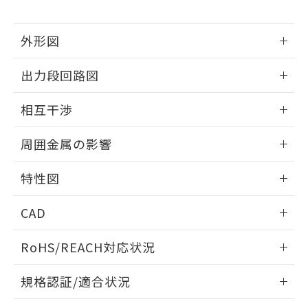
下記の非含有証明書をダウンロードするこ
品・サービスに関するお客様との取
とができます。
合意する
キャンセル
引・商談に必要な範囲で利用すること
外形図
をご了承ください。
EU RoHS指令（10物質）の非含有証明書
※当社の共同利用者とは、
"個人情報
51物質の非含有証明書（当社基準）
情報更新：2025/09/04
の共同利用に関して"
の「1.共同利
出力段回路図
※本証明書は発行日時点で非含有を証明す
用者の範囲」に記載されている法人を
るもので、過去に遡って非含有を証明する
外形図
指します。
情報更新：2025/09/04
ものではありません。
相互干渉
また、RoHS指令のフタル酸エステル類４
出力段回路図
情報更新：2025/09/04
物質の対応では、対応完了までの期間は出
周囲金属の影響
荷製品に未対応品が混在することから備考
欄に対応日を記載しておりました。
相互干渉
情報更新：2025/09/04
特性図
既に当社にて対応品への在庫切替を完了
していることから、特段のことがない限
周囲金属の影響
情報更新：2025/09/04
り、2022年1月12日より割愛しておりま
CAD
す。
検出物体の大きさと材質による影響
ログイン/会員登録いただくと、CADデータをダウンロー
RoHS/REACH対応状況
ドすることができます。
情報更新：2026/7/29
A: 380mm以上、B: 300mm以上
規格認証/適合状況
ログイン/会員登録
EU RoHS
注意事項・凡例