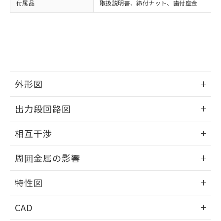
付属品
取扱説明書、締付ナット、歯付座金
お客様が当ウェブサイト上で当社にご
※3 非含有証明書ダウンロード
登録された部品リストについて、当社
および当社の共同利用者が、当社の製
下記の非含有証明書をダウンロードするこ
品・サービスに関するお客様との取
とができます。
合意する
キャンセル
引・商談に必要な範囲で利用すること
をご了承ください。
EU RoHS指令（10物質）の非含有証明書
※当社の共同利用者とは、
"個人情報
51物質の非含有証明書（当社基準）
の共同利用に関して"
の「1.共同利
外形図
※本証明書は発行日時点で非含有を証明す
用者の範囲」に記載されている法人を
るもので、過去に遡って非含有を証明する
指します。
情報更新：2025/09/04
ものではありません。
出力段回路図
また、RoHS指令のフタル酸エステル類４
外形図
物質の対応では、対応完了までの期間は出
情報更新：2025/09/04
相互干渉
荷製品に未対応品が混在することから備考
欄に対応日を記載しておりました。
出力段回路図
情報更新：2025/09/04
既に当社にて対応品への在庫切替を完了
周囲金属の影響
していることから、特段のことがない限
相互干渉
情報更新：2025/09/04
り、2022年1月12日より割愛しておりま
特性図
す。
周囲金属の影響
情報更新：2025/09/04
CAD