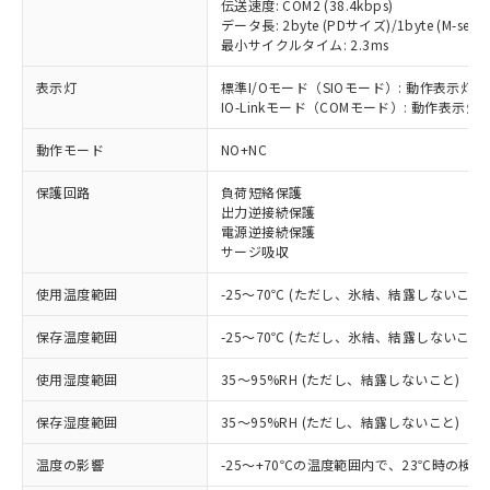
伝送速度: COM2 (38.4kbps)
データ長: 2byte (PDサイズ)/1byte (M-seque
最小サイクルタイム: 2.3ms
表示灯
標準I/Oモード（SIOモード）: 動作表示灯(
※1 対応状況
IO-Linkモード（COMモード）: 動作表示灯(
対応済み：EU RoHS指令（10物質）の
動作モード
NO+NC
非含有に対応した製品が提供可能な商品で
保護回路
負荷短絡保護
す。
出力逆接続保護
対応予定：EU RoHS指令（10物質）の非含
電源逆接続保護
ご利用条件
有に対応した製品に切り替える予定のある
サージ吸収
商品です。
対応予定なし：EU RoHS指令（10物質）の
使用温度範囲
-25～70℃ (ただし、氷結、結露しないこと)
以下の条件をお読みいただき、同意のうえ
非含有に非対応の商品で、対応品を出す予
ご利用ください。
定はありません。
保存温度範囲
-25～70℃ (ただし、氷結、結露しないこと)
調査・確認中：EU RoHS指令（10物質）の
本サービスは、当社制御機器事業取扱
※1 中国RoHS○×表
非含有の対応状況を調査中または確認中の
使用湿度範囲
35～95%RH (ただし、結露しないこと)
商品の当社在庫状況および標準価格
商品です。
(税抜)を提供させていただくもので
「○」：最大均質材料含有率が中国RoHSの
保存湿度範囲
35～95%RH (ただし、結露しないこと)
非該当品：ライセンス料など無形物で、有
す。
基準値以下であることを示します。
害物質有無と関係のない商品です。
当社制御機器事業取扱商品の中には、
温度の影響
-25～+70℃の温度範囲内で、23℃時の検
「×」：最大均質材料含有率が中国RoHSの
仕入先様の事情により、非含有部品として
本サービスの対象外となる商品もある