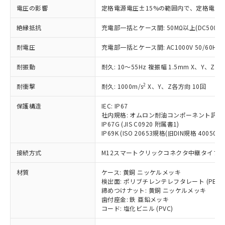
基準値を超えていることを示します。
いたものが、含有品と判明した場合などや
当社は、これら貴社製品のうち、外国
ことをご了承ください。
電圧の影響
定格電源電圧±15%の範囲内で、定格電源
「－」：未確認です。当社販売部門へお問
むを得ず変更することがあります。
為替および外国貿易法に定める商品
在庫状況および標準価格照会結果は、
い合わせください。
（以下｢規制貨物等」という）を輸出
絶縁抵抗
充電部一括とケース間: 50MΩ以上(DC500V
記載している更新日時点での社内デー
*EU RoHS指令（10物質）：
または国外への提供する場合は、日本
記
タに基づき作成されるものであり、閲
説明
鉛(Pb) 1000ppm以下、 水銀(Hg) 1000ppm以下、 カド
*中国RoHS10物質の基準値 (GB/T26572)：
国政府の輸出許可(または役務取引許
耐電圧
充電部一括とケース間: AC1000V 50/60Hz 1
号
覧された時点での実際の在庫および標
ミウム(Cd) 100ppm以下、
Pb(鉛) :1000ppm、 Hg(水銀) : 1000ppm、 Cd(カドミウ
可)を取得するなどの必要な手続きを
六価クロム(Cr(Ⅵ)) 1000ppm以下、ポリ臭化ビフェニル
ム) : 100ppm、
準価格とは異なる場合があることをご
類(PBB) 1000ppm以下、ポリ臭化ジフェニルエーテル類
Cr(Ⅵ)(六価クロム) : 1000ppm、 PBBs(ポリ臭化ビフェ
耐振動
耐久: 10～55Hz 複振幅 1.5mm X、Y、Z各
とります。
了承ください。
(PBDE) 1000ppm以下、フタル酸ビス(2-エチルヘキシ
○
一定数以上の在庫あり
ニル類) : 1000ppm、 PBDEs(ポリ臭化ジフェニルエーテ
当社は規制貨物を破棄する場合は、完
ル) (DEHP)(別名：DOP) 1000ppm以下、フタル酸ブチ
正式な納期状況および標準価格はお客
ル類) : 1000ppm、
2
耐衝撃
耐久: 1000m/s
X、Y、Z各方向 10回
ルベンジル（BBP） 1000ppm以下、フタル酸ジブチル
全に破砕するなど、違法に輸出されな
DBP(フタル酸ジブチル) : 1000ppm、 DIBP(フタル酸ジ
様のお取引先、またはお客様担当のオ
（DBP） 1000ppm以下、フタル酸ジイソブチル
イソブチル) : 1000ppm、 BBP(フタル酸ブチルベンジ
△
一定数には満たないが在庫あり
いよう必要な手段を講じます。
ムロン制御機器販売店・当社販売員に
(DIBP) 1000ppm以下
ル) : 1000ppm、
保護構造
IEC: IP67
当社は貴社製品を、核兵器、ミサイ
但し、RoHS指令で産業用監視および制御機器に対する
DEHP(フタル酸ビス(2-エチルヘキシル)) : 1000ppm
ご相談ください。
社内規格: オムロン耐油コンポーネント評価
適用除外項目は除く。
ル、化学兵器、生物兵器またはその他
－
在庫なし(最新の在庫状況につ
オムロン制御機器販売店や当社販売拠
IP67G (JIS C0920 附属書1)
フタル酸エステル類の４物質については閾値を超える意
武器並びにこれらの製造装置等に一切
いては、お客様のお取引先、ま
図的な使用がないことを確認しています。
IP69K (ISO 20653規格(旧DIN規格 40050 PA
点は「
販売ネットワーク
」をご確認
※2 環境保護使用期限
使用いたしません。
たはお客様担当のオムロン制御
ください。
当社は、貴社製品を第三者に販売する
接続方式
M12スマートクリックコネクタ中継タイプ (0
機器販売店・当社販売員にご確
在庫状況および標準価格結果を当社の
※2 対応予定月
「ｅ」：有害物質（10物質）のすべてが基
場合は、上記1、2および3の内容を当
認ください)
事前の承諾なく第三者に漏洩または開
準値以下であることを示します。
材質
ケース: 黄銅 ニッケルメッキ
該第三者に通知します。また当社は、
示しないようお願いします。
検出面: ポリブチレンテレフタレート (PBT)
部品在庫の切り替え状況などにより、予定
「10」：通常の使用状況下において有害物
販売先および販売に係わる関係者が違
マイパーツ機能（部品リスト作成サー
空
受注生産機種、また在庫状況の
締めつけナット: 黄銅 ニッケルメッキ
月が前後することがあります。
質が外部に漏えいし、環境に深刻な影響を
法に輸出するおそれがある場合は、取
ビス）をご利用いただくには、I-Web
白
情報を公開していない機種
歯付座金: 鉄 亜鉛メッキ
及ぼさない年数を意味します。
り引きをいたしません。
メンバーズにご登録されている必要が
コード: 塩化ビニル (PVC)
「－」：未確認です。当社販売部門へお問
あります。
い合わせください。