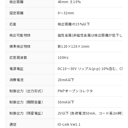
検出距離
40mm ±10%
設定距離
0～32mm
応差
検出距離の15%以下
検出可能物体
磁性金属(非磁性金属は検出距離が低下します
標準検出物体
鉄120×120×1mm
応答周波数
100Hz
電源電圧
DC10～30V リップル(p-p) 10%含む、Class
消費電流
20mA以下
制御出力（出力形式）
PNPオープンコレクタ
制御出力（開閉容量）
50mA以下
制御出力（残留電圧）
2V以下 (負荷電流50mA、コード長2m時)
通信
IO-Link Ver1.1