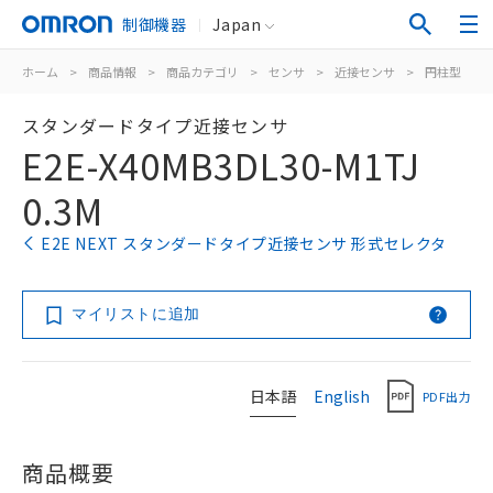
制御機器
Japan
ホーム
>
商品情報
>
商品カテゴリ
>
センサ
>
近接センサ
>
円柱型
>
スタンダードタイプ近接センサ
E2E-X40MB3DL30-M1TJ
0.3M
E2E NEXT スタンダードタイプ近接センサ 形式セレクタ
マイリストに追加
日本語
English
PDF出力
商品概要