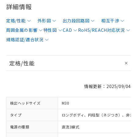
詳細情報
定格/性能
外形図
出力段回路図
相互干渉
周囲金属の影響
特性図
CAD
RoHS/REACH対応状況
規格認証/適合状況
定格/性能
情報更新：2025/09/04
検出ヘッドサイズ
M30
タイプ
ロングボディ、円柱型（ネジつき）、非シ
電源の種類
直流3線式