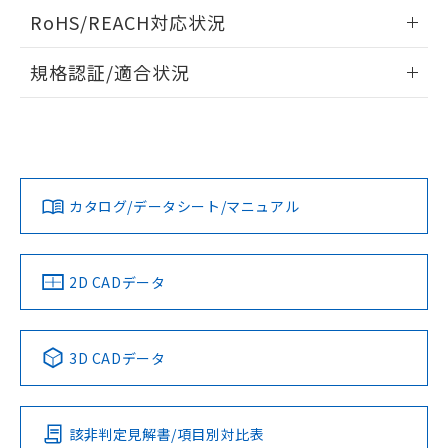
検出物体の大きさと材質による影響
ログイン/会員登録いただくと、CADデータをダウンロー
RoHS/REACH対応状況
ドすることができます。
情報更新：2026/7/29
A: 380mm以上、B: 300mm以上
規格認証/適合状況
ログイン/会員登録
EU RoHS
注意事項・凡例
UL認証
CSA認証
CEマーキング
L: 50mm以上、φd: 170mm以上、D: 50mm以上、m:
120mm以上、n: 140mm以上
Yes
Yes
Yes
金属埋め込み
対応状況
対応予定月
※1
※2
ダウンロードデータをご利用いただく前に、以下を必ずお読
みください。
カタログ/データシート/マニュアル
対応済み
ソフトウェアの使用条件
LR型式承認
DNV型式承認
BV型式承認
KR型式承
タイムチャート
（イギリス
（ノルウェー
（フランス
（韓国
船舶規格）
船舶規格）
船舶規格）
船舶規格
中国 RoHS
注意事項・凡例
2D CADデータ
No
No
No
No
l: 55mm以上、φd: 170mm以上、D: 55mm以上、m:
120mm以上、n: 140mm以上
中国 RoHS表
※1 ※2
3D CADデータ
検出領域
この製品の規格認証/適合状況ページへ
Pb
Hg
Cd
Cr(VI)
その他の認証はこちらのページからご検索ください
該非判定見解書/項目別対比表
X
O
O
O