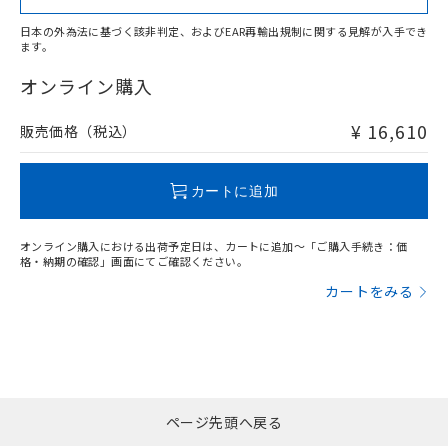
日本の外為法に基づく該非判定、およびEAR再輸出規制に関する見解が入手でき
ます。
"対応済み"や非含有の記載がされた商品であっても、流通
在庫等で未対応品が混在する可能性があります。
オンライン購入
非含有品が必要な際は、弊社営業部門もしくは販売店へお
問い合わせください。
¥ 16,610
販売価格（税込）
この製品のRoHS/REACH対応状況ページへ
カートに追加
オンライン購入における出荷予定日は、カートに追加～「ご購入手続き：価
格・納期の確認」画面にてご確認ください。
カートをみる
ページ先頭へ戻る