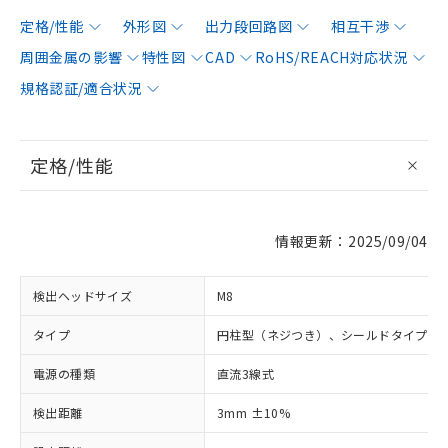
定格/性能
外形図
出力段回路図
相互干渉
周囲金属の影響
特性図
CAD
RoHS/REACH対応状況
規格認証/適合状況
定格/性能
情報更新：2025/09/04
検出ヘッドサイズ
M8
タイプ
円柱型（ネジつき）、シールドタイプ
電源の種類
直流3線式
検出距離
3mm ±10%