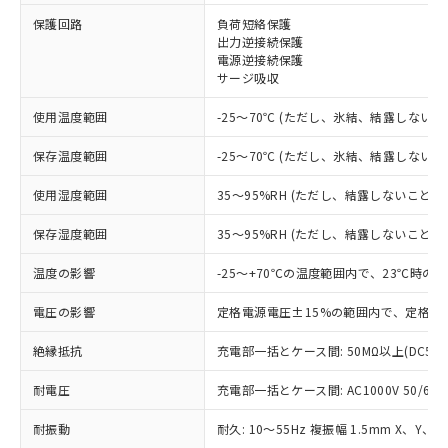
保護回路
負荷短絡保護
※1 対応状況
出力逆接続保護
電源逆接続保護
サージ吸収
対応済み：EU RoHS指令（10物質）の
非含有に対応した製品が提供可能な商品で
使用温度範囲
-25～70℃ (ただし、氷結、結露しないこ
す。
対応予定：EU RoHS指令（10物質）の非含
保存温度範囲
-25～70℃ (ただし、氷結、結露しないこ
ご利用条件
有に対応した製品に切り替える予定のある
商品です。
使用湿度範囲
35～95%RH (ただし、結露しないこと)
対応予定なし：EU RoHS指令（10物質）の
以下の条件をお読みいただき、同意のうえ
非含有に非対応の商品で、対応品を出す予
保存湿度範囲
35～95%RH (ただし、結露しないこと)
ご利用ください。
定はありません。
調査・確認中：EU RoHS指令（10物質）の
温度の影響
-25～+70℃の温度範囲内で、23℃時の
本サービスは、当社制御機器事業取扱
※1 中国RoHS○×表
非含有の対応状況を調査中または確認中の
商品の当社在庫状況および標準価格
商品です。
電圧の影響
定格電源電圧±15%の範囲内で、定格電
(税抜)を提供させていただくもので
「○」：最大均質材料含有率が中国RoHSの
非該当品：ライセンス料など無形物で、有
す。
基準値以下であることを示します。
絶縁抵抗
充電部一括とケース間: 50MΩ以上(DC50
害物質有無と関係のない商品です。
当社制御機器事業取扱商品の中には、
「×」：最大均質材料含有率が中国RoHSの
仕入先様の事情により、非含有部品として
本サービスの対象外となる商品もある
耐電圧
充電部一括とケース間: AC1000V 50/60Hz
基準値を超えていることを示します。
いたものが、含有品と判明した場合などや
当社は、これら貴社製品のうち、外国
ことをご了承ください。
「－」：未確認です。当社販売部門へお問
むを得ず変更することがあります。
為替および外国貿易法に定める商品
在庫状況および標準価格照会結果は、
耐振動
耐久: 10～55Hz 複振幅 1.5mm X、Y、Z
い合わせください。
（以下｢規制貨物等」という）を輸出