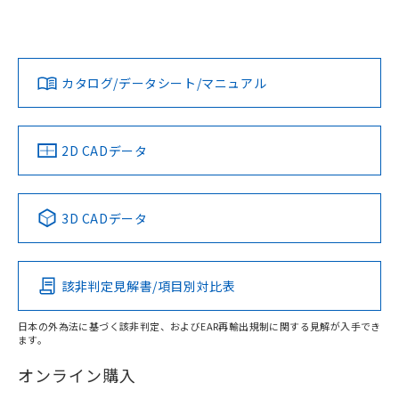
UL認証
CSA認証
CEマーキング
L: 0mm以上、φd: 20mm以上、D: 0mm以上、m: 9mm以
上、n: 18mm以上
Yes
Yes
Yes
金属埋め込み
対応状況
対応予定月
※1
※2
ダウンロードデータをご利用いただく前に、以下を必ずお読
タイムチャート
みください。
カタログ/データシート/マニュアル
対応済み
ソフトウェアの使用条件
LR型式承認
DNV型式承認
BV型式承認
KR型式承
（イギリス
（ノルウェー
（フランス
（韓国
船舶規格）
船舶規格）
船舶規格）
船舶規格
中国 RoHS
注意事項・凡例
2D CADデータ
No
No
No
No
l: 2mm以上、φd: 20mm以上、D: 2mm以上、m: 9mm以
上、n: 18mm以上
中国 RoHS表
※1 ※2
検出領域
3D CADデータ
この製品の規格認証/適合状況ページへ
Pb
Hg
Cd
Cr(VI)
その他の認証はこちらのページからご検索ください
該非判定見解書/項目別対比表
X
O
O
O
日本の外為法に基づく該非判定、およびEAR再輸出規制に関する見解が入手でき
ます。
"対応済み"や非含有の記載がされた商品であっても、流通
在庫等で未対応品が混在する可能性があります。
オンライン購入
非含有品が必要な際は、弊社営業部門もしくは販売店へお