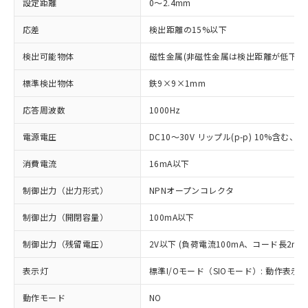
設定距離
0～2.4mm
応差
検出距離の15%以下
検出可能物体
磁性金属(非磁性金属は検出距離が低下し
標準検出物体
鉄9×9×1mm
応答周波数
1000Hz
電源電圧
DC10～30V リップル(p-p) 10%含む、Cla
消費電流
16mA以下
制御出力（出力形式）
NPNオープンコレクタ
制御出力（開閉容量）
100mA以下
制御出力（残留電圧）
2V以下 (負荷電流100mA、コード長2m時
表示灯
標準I/Oモード（SIOモード）: 動作表示灯
動作モード
NO