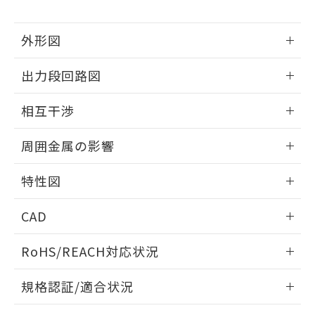
下記の非含有証明書をダウンロードするこ
品・サービスに関するお客様との取
とができます。
合意する
キャンセル
引・商談に必要な範囲で利用すること
外形図
をご了承ください。
EU RoHS指令（10物質）の非含有証明書
※当社の共同利用者とは、
"個人情報
51物質の非含有証明書（当社基準）
情報更新：2025/09/04
の共同利用に関して"
の「1.共同利
出力段回路図
※本証明書は発行日時点で非含有を証明す
用者の範囲」に記載されている法人を
るもので、過去に遡って非含有を証明する
外形図
指します。
情報更新：2025/09/04
ものではありません。
相互干渉
また、RoHS指令のフタル酸エステル類４
出力段回路図
情報更新：2025/09/04
物質の対応では、対応完了までの期間は出
周囲金属の影響
荷製品に未対応品が混在することから備考
欄に対応日を記載しておりました。
相互干渉
情報更新：2025/09/04
特性図
既に当社にて対応品への在庫切替を完了
していることから、特段のことがない限
周囲金属の影響
情報更新：2025/09/04
り、2022年1月12日より割愛しておりま
CAD
す。
検出物体の大きさと材質による影響
ログイン/会員登録いただくと、CADデータをダウンロー
RoHS/REACH対応状況
ドすることができます。
情報更新：2026/7/29
A: 25mm以上、B: 20mm以上
規格認証/適合状況
ログイン/会員登録
EU RoHS
注意事項・凡例