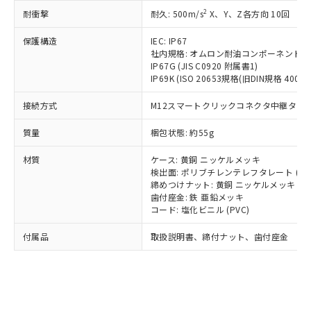
記載している更新日時点での社内デー
*EU RoHS指令（10物質）：
または国外への提供する場合は、日本
2
耐衝撃
記
タに基づき作成されるものであり、閲
説明
耐久: 500m/s
X、Y、Z各方向 10回
鉛(Pb) 1000ppm以下、 水銀(Hg) 1000ppm以下、 カド
*中国RoHS10物質の基準値 (GB/T26572)：
国政府の輸出許可(または役務取引許
号
覧された時点での実際の在庫および標
ミウム(Cd) 100ppm以下、
Pb(鉛) :1000ppm、 Hg(水銀) : 1000ppm、 Cd(カドミウ
可)を取得するなどの必要な手続きを
六価クロム(Cr(Ⅵ)) 1000ppm以下、ポリ臭化ビフェニル
保護構造
IEC: IP67
ム) : 100ppm、
準価格とは異なる場合があることをご
類(PBB) 1000ppm以下、ポリ臭化ジフェニルエーテル類
Cr(Ⅵ)(六価クロム) : 1000ppm、 PBBs(ポリ臭化ビフェ
とります。
社内規格: オムロン耐油コンポーネント評
了承ください。
(PBDE) 1000ppm以下、フタル酸ビス(2-エチルヘキシ
○
一定数以上の在庫あり
ニル類) : 1000ppm、 PBDEs(ポリ臭化ジフェニルエーテ
IP67G (JIS C0920 附属書1)
当社は規制貨物を破棄する場合は、完
ル) (DEHP)(別名：DOP) 1000ppm以下、フタル酸ブチ
正式な納期状況および標準価格はお客
ル類) : 1000ppm、
IP69K (ISO 20653規格(旧DIN規格 40050 
ルベンジル（BBP） 1000ppm以下、フタル酸ジブチル
全に破砕するなど、違法に輸出されな
DBP(フタル酸ジブチル) : 1000ppm、 DIBP(フタル酸ジ
様のお取引先、またはお客様担当のオ
（DBP） 1000ppm以下、フタル酸ジイソブチル
イソブチル) : 1000ppm、 BBP(フタル酸ブチルベンジ
△
一定数には満たないが在庫あり
いよう必要な手段を講じます。
ムロン制御機器販売店・当社販売員に
(DIBP) 1000ppm以下
ル) : 1000ppm、
接続方式
M12スマートクリックコネクタ中継タイプ (
当社は貴社製品を、核兵器、ミサイ
但し、RoHS指令で産業用監視および制御機器に対する
DEHP(フタル酸ビス(2-エチルヘキシル)) : 1000ppm
ご相談ください。
適用除外項目は除く。
ル、化学兵器、生物兵器またはその他
－
在庫なし(最新の在庫状況につ
オムロン制御機器販売店や当社販売拠
質量
梱包状態: 約55g
フタル酸エステル類の４物質については閾値を超える意
武器並びにこれらの製造装置等に一切
いては、お客様のお取引先、ま
図的な使用がないことを確認しています。
点は「
販売ネットワーク
」をご確認
※2 環境保護使用期限
使用いたしません。
たはお客様担当のオムロン制御
材質
ください。
ケース: 黄銅 ニッケルメッキ
当社は、貴社製品を第三者に販売する
機器販売店・当社販売員にご確
検出面: ポリブチレンテレフタレート (PB
在庫状況および標準価格結果を当社の
※2 対応予定月
「ｅ」：有害物質（10物質）のすべてが基
場合は、上記1、2および3の内容を当
締めつけナット: 黄銅 ニッケルメッキ
認ください)
事前の承諾なく第三者に漏洩または開
準値以下であることを示します。
歯付座金: 鉄 亜鉛メッキ
該第三者に通知します。また当社は、
示しないようお願いします。
コード: 塩化ビニル (PVC)
部品在庫の切り替え状況などにより、予定
「10」：通常の使用状況下において有害物
販売先および販売に係わる関係者が違
マイパーツ機能（部品リスト作成サー
空
受注生産機種、また在庫状況の
月が前後することがあります。
質が外部に漏えいし、環境に深刻な影響を
法に輸出するおそれがある場合は、取
ビス）をご利用いただくには、I-Web
白
情報を公開していない機種
付属品
取扱説明書、締付ナット、歯付座金
及ぼさない年数を意味します。
り引きをいたしません。
メンバーズにご登録されている必要が
「－」：未確認です。当社販売部門へお問
あります。
い合わせください。
お客様が当ウェブサイト上で当社にご
※3 非含有証明書ダウンロード
登録された部品リストについて、当社
および当社の共同利用者が、当社の製