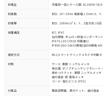
い合わせください。
（以下｢規制貨物等」という）を輸出
記載している更新日時点での社内デー
耐電圧
充電部一括とケース間: AC1000V 50/60Hz
*EU RoHS指令（10物質）：
または国外への提供する場合は、日本
記
タに基づき作成されるものであり、閲
説明
鉛(Pb) 1000ppm以下、 水銀(Hg) 1000ppm以下、 カド
*中国RoHS10物質の基準値 (GB/T26572)：
国政府の輸出許可(または役務取引許
耐振動
耐久: 10～55Hz 複振幅 1.5mm X、Y、Z
号
覧された時点での実際の在庫および標
ミウム(Cd) 100ppm以下、
Pb(鉛) :1000ppm、 Hg(水銀) : 1000ppm、 Cd(カドミウ
可)を取得するなどの必要な手続きを
六価クロム(Cr(Ⅵ)) 1000ppm以下、ポリ臭化ビフェニル
ム) : 100ppm、
準価格とは異なる場合があることをご
類(PBB) 1000ppm以下、ポリ臭化ジフェニルエーテル類
Cr(Ⅵ)(六価クロム) : 1000ppm、 PBBs(ポリ臭化ビフェ
とります。
2
耐衝撃
耐久: 1000m/s
X、Y、Z各方向 10回
了承ください。
(PBDE) 1000ppm以下、フタル酸ビス(2-エチルヘキシ
○
一定数以上の在庫あり
ニル類) : 1000ppm、 PBDEs(ポリ臭化ジフェニルエーテ
当社は規制貨物を破棄する場合は、完
ル) (DEHP)(別名：DOP) 1000ppm以下、フタル酸ブチ
正式な納期状況および標準価格はお客
ル類) : 1000ppm、
保護構造
ルベンジル（BBP） 1000ppm以下、フタル酸ジブチル
IEC: IP67
全に破砕するなど、違法に輸出されな
DBP(フタル酸ジブチル) : 1000ppm、 DIBP(フタル酸ジ
様のお取引先、またはお客様担当のオ
（DBP） 1000ppm以下、フタル酸ジイソブチル
イソブチル) : 1000ppm、 BBP(フタル酸ブチルベンジ
社内規格: オムロン耐油コンポーネント評
△
一定数には満たないが在庫あり
いよう必要な手段を講じます。
ムロン制御機器販売店・当社販売員に
(DIBP) 1000ppm以下
ル) : 1000ppm、
IP67G (JIS C0920 附属書1)
当社は貴社製品を、核兵器、ミサイ
但し、RoHS指令で産業用監視および制御機器に対する
DEHP(フタル酸ビス(2-エチルヘキシル)) : 1000ppm
ご相談ください。
IP69K (ISO 20653規格(旧DIN規格 40050 
適用除外項目は除く。
ル、化学兵器、生物兵器またはその他
－
在庫なし(最新の在庫状況につ
オムロン制御機器販売店や当社販売拠
フタル酸エステル類の４物質については閾値を超える意
武器並びにこれらの製造装置等に一切
いては、お客様のお取引先、ま
図的な使用がないことを確認しています。
点は「
販売ネットワーク
」をご確認
接続方式
M12スマートクリックコネクタ中継タイプ (
※2 環境保護使用期限
使用いたしません。
たはお客様担当のオムロン制御
ください。
当社は、貴社製品を第三者に販売する
機器販売店・当社販売員にご確
材質
ケース: 黄銅 ニッケルメッキ
在庫状況および標準価格結果を当社の
※2 対応予定月
「ｅ」：有害物質（10物質）のすべてが基
場合は、上記1、2および3の内容を当
検出面: ポリブチレンテレフタレート (PB
認ください)
事前の承諾なく第三者に漏洩または開
準値以下であることを示します。
締めつけナット: 黄銅 ニッケルメッキ
該第三者に通知します。また当社は、
示しないようお願いします。
歯付座金: 鉄 亜鉛メッキ
部品在庫の切り替え状況などにより、予定
「10」：通常の使用状況下において有害物
販売先および販売に係わる関係者が違
マイパーツ機能（部品リスト作成サー
空
受注生産機種、また在庫状況の
コード: 塩化ビニル (PVC)
月が前後することがあります。
質が外部に漏えいし、環境に深刻な影響を
法に輸出するおそれがある場合は、取
ビス）をご利用いただくには、I-Web
白
情報を公開していない機種
及ぼさない年数を意味します。
り引きをいたしません。
メンバーズにご登録されている必要が
付属品
取扱説明書、締付ナット、歯付座金
「－」：未確認です。当社販売部門へお問
あります。
い合わせください。
お客様が当ウェブサイト上で当社にご
※3 非含有証明書ダウンロード
登録された部品リストについて、当社