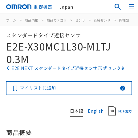
制御機器
Japan
ホーム
>
商品情報
>
商品カテゴリ
>
センサ
>
近接センサ
>
円柱型
>
スタンダードタイプ近接センサ
E2E-X30MC1L30-M1TJ
0.3M
E2E NEXT スタンダードタイプ近接センサ 形式セレクタ
マイリストに追加
日本語
English
PDF出力
商品概要