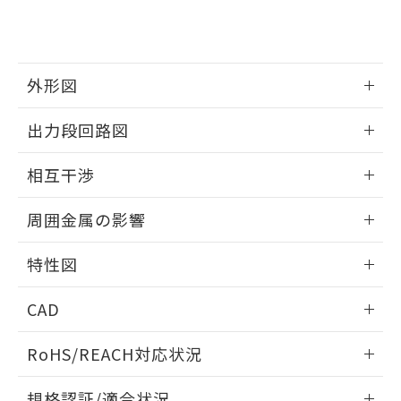
および当社の共同利用者が、当社の製
下記の非含有証明書をダウンロードするこ
品・サービスに関するお客様との取
とができます。
合意する
キャンセル
引・商談に必要な範囲で利用すること
をご了承ください。
EU RoHS指令（10物質）の非含有証明書
外形図
※当社の共同利用者とは、
"個人情報
51物質の非含有証明書（当社基準）
の共同利用に関して"
の「1.共同利
※本証明書は発行日時点で非含有を証明す
情報更新：2025/09/04
用者の範囲」に記載されている法人を
出力段回路図
るもので、過去に遡って非含有を証明する
指します。
ものではありません。
外形図
情報更新：2025/09/04
相互干渉
また、RoHS指令のフタル酸エステル類４
物質の対応では、対応完了までの期間は出
出力段回路図
情報更新：2025/09/04
荷製品に未対応品が混在することから備考
周囲金属の影響
欄に対応日を記載しておりました。
相互干渉
既に当社にて対応品への在庫切替を完了
情報更新：2025/09/04
特性図
していることから、特段のことがない限
り、2022年1月12日より割愛しておりま
周囲金属の影響
情報更新：2025/09/04
す。
CAD
検出物体の大きさと材質による影響
ログイン/会員登録いただくと、CADデータをダウンロー
RoHS/REACH対応状況
ドすることができます。
情報更新：2026/7/29
A: 350mm以上、B: 300mm以上
規格認証/適合状況