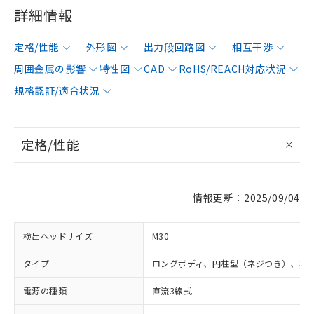
詳細情報
定格/性能
外形図
出力段回路図
相互干渉
周囲金属の影響
特性図
CAD
RoHS/REACH対応状況
規格認証/適合状況
定格/性能
情報更新：2025/09/04
検出ヘッドサイズ
M30
タイプ
ロングボディ、円柱型（ネジつき）、非
電源の種類
直流3線式