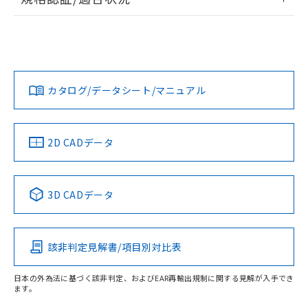
ログイン/会員登録
EU RoHS
注意事項・凡例
UL認証
CSA認証
CEマーキング
L: 40mm以上、φd: 120mm以上、D: 40mm以上、m:
90mm以上、n: 120mm以上
Yes
Yes
Yes
金属埋め込み
対応状況
対応予定月
※1
※2
ダウンロードデータをご利用いただく前に、以下を必ずお読
タイムチャート
みください。
カタログ/データシート/マニュアル
対応済み
ソフトウェアの使用条件
LR型式承認
DNV型式承認
BV型式承認
KR型式承
（イギリス
（ノルウェー
（フランス
（韓国
船舶規格）
船舶規格）
船舶規格）
船舶規格
中国 RoHS
注意事項・凡例
2D CADデータ
No
No
No
No
l: 45mm以上、φd: 120mm以上、D: 45mm以上、m: 90mm
以上、n: 120mm以上
中国 RoHS表
※1 ※2
検出領域
3D CADデータ
この製品の規格認証/適合状況ページへ
Pb
Hg
Cd
Cr(VI)
その他の認証はこちらのページからご検索ください
該非判定見解書/項目別対比表
X
O
O
O
日本の外為法に基づく該非判定、およびEAR再輸出規制に関する見解が入手でき
ます。
"対応済み"や非含有の記載がされた商品であっても、流通