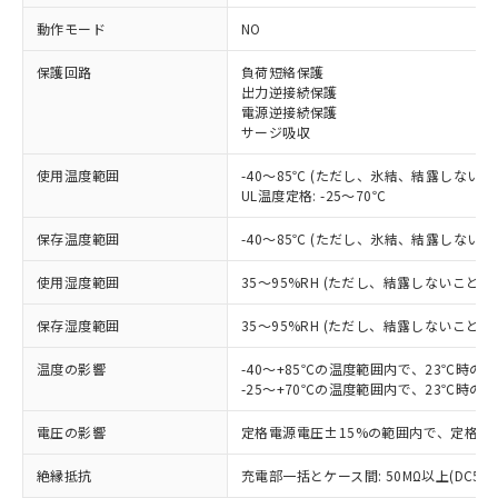
動作モード
NO
※1 対応状況
保護回路
負荷短絡保護
出力逆接続保護
対応済み：EU RoHS指令（10物質）の
電源逆接続保護
サージ吸収
非含有に対応した製品が提供可能な商品で
す。
使用温度範囲
-40～85℃ (ただし、氷結、結露しないこ
対応予定：EU RoHS指令（10物質）の非含
ご利用条件
UL温度定格: -25～70℃
有に対応した製品に切り替える予定のある
商品です。
保存温度範囲
-40～85℃ (ただし、氷結、結露しないこ
対応予定なし：EU RoHS指令（10物質）の
以下の条件をお読みいただき、同意のうえ
非含有に非対応の商品で、対応品を出す予
使用湿度範囲
35～95%RH (ただし、結露しないこと)
ご利用ください。
定はありません。
調査・確認中：EU RoHS指令（10物質）の
保存湿度範囲
35～95%RH (ただし、結露しないこと)
本サービスは、当社制御機器事業取扱
※1 中国RoHS○×表
非含有の対応状況を調査中または確認中の
商品の当社在庫状況および標準価格
商品です。
温度の影響
-40～+85℃の温度範囲内で、23℃時の
(税抜)を提供させていただくもので
「○」：最大均質材料含有率が中国RoHSの
-25～+70℃の温度範囲内で、23℃時の
非該当品：ライセンス料など無形物で、有
す。
基準値以下であることを示します。
害物質有無と関係のない商品です。
当社制御機器事業取扱商品の中には、
電圧の影響
定格電源電圧±15%の範囲内で、定格電
「×」：最大均質材料含有率が中国RoHSの
仕入先様の事情により、非含有部品として
本サービスの対象外となる商品もある
基準値を超えていることを示します。
いたものが、含有品と判明した場合などや
当社は、これら貴社製品のうち、外国
ことをご了承ください。
絶縁抵抗
充電部一括とケース間: 50MΩ以上(DC50
「－」：未確認です。当社販売部門へお問
むを得ず変更することがあります。
為替および外国貿易法に定める商品
在庫状況および標準価格照会結果は、