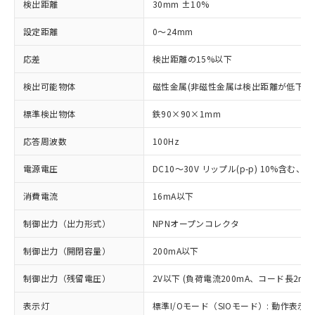
検出距離
30mm ±10%
設定距離
0～24mm
応差
検出距離の15%以下
検出可能物体
磁性金属(非磁性金属は検出距離が低下し
標準検出物体
鉄90×90×1mm
応答周波数
100Hz
電源電圧
DC10～30V リップル(p-p) 10%含む、Cla
消費電流
16mA以下
制御出力（出力形式）
NPNオープンコレクタ
制御出力（開閉容量）
200mA以下
制御出力（残留電圧）
2V以下 (負荷電流200mA、コード長2m時
表示灯
標準I/Oモード（SIOモード）: 動作表示灯