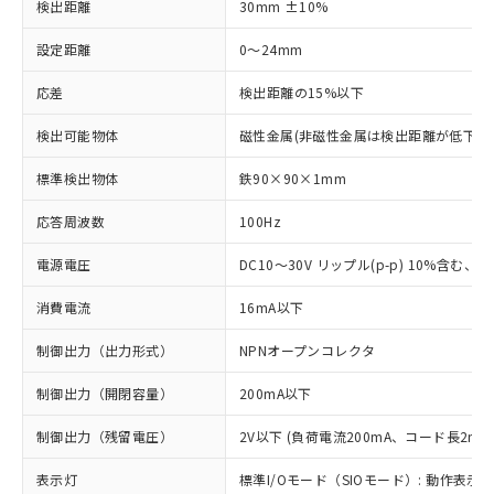
検出距離
30mm ±10%
設定距離
0～24mm
応差
検出距離の15%以下
検出可能物体
磁性金属(非磁性金属は検出距離が低下し
標準検出物体
鉄90×90×1mm
応答周波数
100Hz
電源電圧
DC10～30V リップル(p-p) 10%含む、Cla
消費電流
16mA以下
制御出力（出力形式）
NPNオープンコレクタ
制御出力（開閉容量）
200mA以下
制御出力（残留電圧）
2V以下 (負荷電流200mA、コード長2m時
表示灯
標準I/Oモード（SIOモード）: 動作表示灯