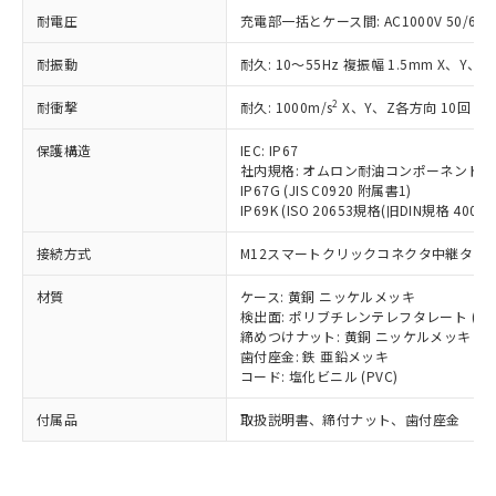
い合わせください。
（以下｢規制貨物等」という）を輸出
記載している更新日時点での社内デー
耐電圧
充電部一括とケース間: AC1000V 50/60Hz
*EU RoHS指令（10物質）：
または国外への提供する場合は、日本
記
タに基づき作成されるものであり、閲
説明
鉛(Pb) 1000ppm以下、 水銀(Hg) 1000ppm以下、 カド
*中国RoHS10物質の基準値 (GB/T26572)：
国政府の輸出許可(または役務取引許
耐振動
耐久: 10～55Hz 複振幅 1.5mm X、Y、Z
号
覧された時点での実際の在庫および標
ミウム(Cd) 100ppm以下、
Pb(鉛) :1000ppm、 Hg(水銀) : 1000ppm、 Cd(カドミウ
可)を取得するなどの必要な手続きを
六価クロム(Cr(Ⅵ)) 1000ppm以下、ポリ臭化ビフェニル
ム) : 100ppm、
準価格とは異なる場合があることをご
類(PBB) 1000ppm以下、ポリ臭化ジフェニルエーテル類
Cr(Ⅵ)(六価クロム) : 1000ppm、 PBBs(ポリ臭化ビフェ
とります。
2
耐衝撃
耐久: 1000m/s
X、Y、Z各方向 10回
了承ください。
(PBDE) 1000ppm以下、フタル酸ビス(2-エチルヘキシ
○
一定数以上の在庫あり
ニル類) : 1000ppm、 PBDEs(ポリ臭化ジフェニルエーテ
当社は規制貨物を破棄する場合は、完
ル) (DEHP)(別名：DOP) 1000ppm以下、フタル酸ブチ
正式な納期状況および標準価格はお客
ル類) : 1000ppm、
保護構造
ルベンジル（BBP） 1000ppm以下、フタル酸ジブチル
IEC: IP67
全に破砕するなど、違法に輸出されな
DBP(フタル酸ジブチル) : 1000ppm、 DIBP(フタル酸ジ
様のお取引先、またはお客様担当のオ
（DBP） 1000ppm以下、フタル酸ジイソブチル
イソブチル) : 1000ppm、 BBP(フタル酸ブチルベンジ
社内規格: オムロン耐油コンポーネント評
△
一定数には満たないが在庫あり
いよう必要な手段を講じます。
ムロン制御機器販売店・当社販売員に
(DIBP) 1000ppm以下
ル) : 1000ppm、
IP67G (JIS C0920 附属書1)
当社は貴社製品を、核兵器、ミサイ
但し、RoHS指令で産業用監視および制御機器に対する
DEHP(フタル酸ビス(2-エチルヘキシル)) : 1000ppm
ご相談ください。
IP69K (ISO 20653規格(旧DIN規格 40050 
適用除外項目は除く。
ル、化学兵器、生物兵器またはその他
－
在庫なし(最新の在庫状況につ
オムロン制御機器販売店や当社販売拠
フタル酸エステル類の４物質については閾値を超える意
武器並びにこれらの製造装置等に一切
いては、お客様のお取引先、ま
図的な使用がないことを確認しています。
点は「
販売ネットワーク
」をご確認
接続方式
M12スマートクリックコネクタ中継タイプ (
※2 環境保護使用期限
使用いたしません。
たはお客様担当のオムロン制御
ください。
当社は、貴社製品を第三者に販売する
機器販売店・当社販売員にご確
材質
ケース: 黄銅 ニッケルメッキ
在庫状況および標準価格結果を当社の
※2 対応予定月
「ｅ」：有害物質（10物質）のすべてが基
場合は、上記1、2および3の内容を当
検出面: ポリブチレンテレフタレート (PB
認ください)
事前の承諾なく第三者に漏洩または開
準値以下であることを示します。
締めつけナット: 黄銅 ニッケルメッキ
該第三者に通知します。また当社は、
示しないようお願いします。
歯付座金: 鉄 亜鉛メッキ
部品在庫の切り替え状況などにより、予定
「10」：通常の使用状況下において有害物
販売先および販売に係わる関係者が違
マイパーツ機能（部品リスト作成サー
空
受注生産機種、また在庫状況の
コード: 塩化ビニル (PVC)
月が前後することがあります。
質が外部に漏えいし、環境に深刻な影響を
法に輸出するおそれがある場合は、取
ビス）をご利用いただくには、I-Web
白
情報を公開していない機種
及ぼさない年数を意味します。
り引きをいたしません。
メンバーズにご登録されている必要が
付属品
取扱説明書、締付ナット、歯付座金
「－」：未確認です。当社販売部門へお問
あります。
い合わせください。
お客様が当ウェブサイト上で当社にご
※3 非含有証明書ダウンロード
登録された部品リストについて、当社