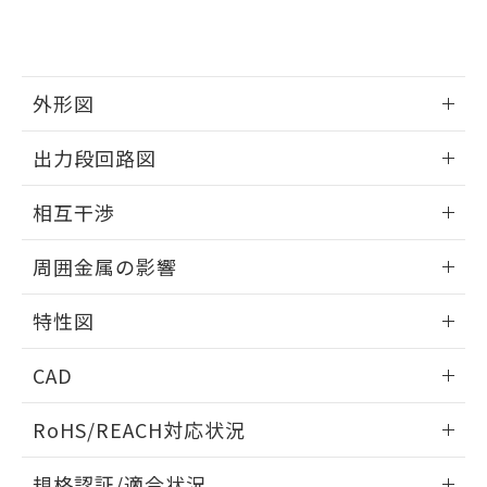
および当社の共同利用者が、当社の製
下記の非含有証明書をダウンロードするこ
品・サービスに関するお客様との取
とができます。
合意する
キャンセル
引・商談に必要な範囲で利用すること
をご了承ください。
EU RoHS指令（10物質）の非含有証明書
外形図
※当社の共同利用者とは、
"個人情報
51物質の非含有証明書（当社基準）
の共同利用に関して"
の「1.共同利
※本証明書は発行日時点で非含有を証明す
情報更新：2025/09/04
用者の範囲」に記載されている法人を
出力段回路図
るもので、過去に遡って非含有を証明する
指します。
ものではありません。
外形図
情報更新：2025/09/04
相互干渉
また、RoHS指令のフタル酸エステル類４
物質の対応では、対応完了までの期間は出
出力段回路図
情報更新：2025/09/04
荷製品に未対応品が混在することから備考
周囲金属の影響
欄に対応日を記載しておりました。
相互干渉
既に当社にて対応品への在庫切替を完了
情報更新：2025/09/04
特性図
していることから、特段のことがない限
り、2022年1月12日より割愛しておりま
周囲金属の影響
情報更新：2025/09/04
す。
CAD
検出物体の大きさと材質による影響
ログイン/会員登録いただくと、CADデータをダウンロー
RoHS/REACH対応状況
ドすることができます。
情報更新：2026/7/29
A: 350mm以上、B: 300mm以上
規格認証/適合状況