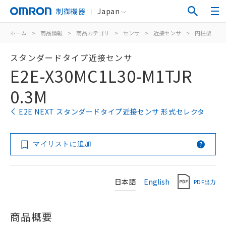
制御機器
Japan
ホーム
>
商品情報
>
商品カテゴリ
>
センサ
>
近接センサ
>
円柱型
>
スタンダードタイプ近接センサ
E2E-X30MC1L30-M1TJR
0.3M
E2E NEXT スタンダードタイプ近接センサ 形式セレクタ
マイリストに追加
日本語
English
PDF出力
商品概要