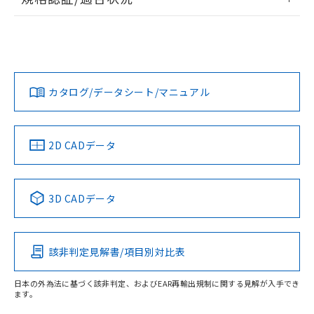
ログイン/会員登録
EU RoHS
注意事項・凡例
UL認証
CSA認証
CEマーキング
L: 40mm以上、φd: 120mm以上、D: 40mm以上、m:
90mm以上、n: 120mm以上
Yes
Yes
Yes
金属埋め込み
対応状況
対応予定月
※1
※2
ダウンロードデータをご利用いただく前に、以下を必ずお読
タイムチャート
みください。
カタログ/データシート/マニュアル
対応済み
ソフトウェアの使用条件
LR型式承認
DNV型式承認
BV型式承認
KR型式承
（イギリス
（ノルウェー
（フランス
（韓国
船舶規格）
船舶規格）
船舶規格）
船舶規格
中国 RoHS
注意事項・凡例
2D CADデータ
No
No
No
No
l: 45mm以上、φd: 120mm以上、D: 45mm以上、m: 90mm
以上、n: 120mm以上
中国 RoHS表
※1 ※2
検出領域
3D CADデータ
この製品の規格認証/適合状況ページへ
Pb
Hg
Cd
Cr(VI)
その他の認証はこちらのページからご検索ください
該非判定見解書/項目別対比表
X
O
O
O
日本の外為法に基づく該非判定、およびEAR再輸出規制に関する見解が入手でき
ます。
"対応済み"や非含有の記載がされた商品であっても、流通