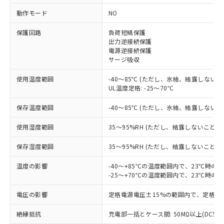
動作モード
NO
※1 対応状況
保護回路
負荷短絡保護
出力逆接続保護
対応済み：EU RoHS指令（10物質）の
電源逆接続保護
サージ吸収
非含有に対応した製品が提供可能な商品で
す。
使用温度範囲
-40～85℃ (ただし、氷結、結露しないこ
対応予定：EU RoHS指令（10物質）の非含
ご利用条件
UL温度定格: -25～70℃
有に対応した製品に切り替える予定のある
商品です。
保存温度範囲
-40～85℃ (ただし、氷結、結露しないこ
対応予定なし：EU RoHS指令（10物質）の
以下の条件をお読みいただき、同意のうえ
非含有に非対応の商品で、対応品を出す予
使用湿度範囲
35～95%RH (ただし、結露しないこと)
ご利用ください。
定はありません。
調査・確認中：EU RoHS指令（10物質）の
保存湿度範囲
35～95%RH (ただし、結露しないこと)
本サービスは、当社制御機器事業取扱
※1 中国RoHS○×表
非含有の対応状況を調査中または確認中の
商品の当社在庫状況および標準価格
商品です。
温度の影響
-40～+85℃の温度範囲内で、23℃時の
(税抜)を提供させていただくもので
「○」：最大均質材料含有率が中国RoHSの
-25～+70℃の温度範囲内で、23℃時の
非該当品：ライセンス料など無形物で、有
す。
基準値以下であることを示します。
害物質有無と関係のない商品です。
当社制御機器事業取扱商品の中には、
電圧の影響
定格電源電圧±15%の範囲内で、定格電
「×」：最大均質材料含有率が中国RoHSの
仕入先様の事情により、非含有部品として
本サービスの対象外となる商品もある
基準値を超えていることを示します。
いたものが、含有品と判明した場合などや
当社は、これら貴社製品のうち、外国
ことをご了承ください。
絶縁抵抗
充電部一括とケース間: 50MΩ以上(DC50
「－」：未確認です。当社販売部門へお問
むを得ず変更することがあります。
為替および外国貿易法に定める商品
在庫状況および標準価格照会結果は、