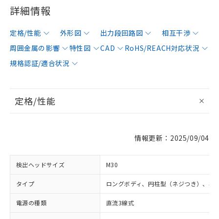
詳細情報
定格/性能
外形図
出力段回路図
相互干渉
周囲金属の影響
特性図
CAD
RoHS/REACH対応状況
規格認証/適合状況
定格/性能
情報更新：2025/09/04
検出ヘッドサイズ
M30
タイプ
ロングボディ、円柱型（ネジつき）、非
電源の種類
直流3線式