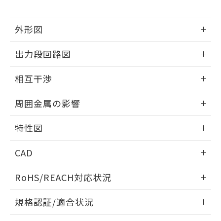
下記の非含有証明書をダウンロードするこ
品・サービスに関するお客様との取
とができます。
合意する
キャンセル
引・商談に必要な範囲で利用すること
外形図
をご了承ください。
EU RoHS指令（10物質）の非含有証明書
※当社の共同利用者とは、
"個人情報
51物質の非含有証明書（当社基準）
情報更新：2025/09/04
の共同利用に関して"
の「1.共同利
出力段回路図
※本証明書は発行日時点で非含有を証明す
用者の範囲」に記載されている法人を
るもので、過去に遡って非含有を証明する
外形図
指します。
情報更新：2025/09/04
ものではありません。
相互干渉
また、RoHS指令のフタル酸エステル類４
出力段回路図
情報更新：2025/09/04
物質の対応では、対応完了までの期間は出
周囲金属の影響
荷製品に未対応品が混在することから備考
欄に対応日を記載しておりました。
相互干渉
情報更新：2025/09/04
特性図
既に当社にて対応品への在庫切替を完了
していることから、特段のことがない限
周囲金属の影響
情報更新：2025/09/04
り、2022年1月12日より割愛しておりま
CAD
す。
検出物体の大きさと材質による影響
ログイン/会員登録いただくと、CADデータをダウンロー
RoHS/REACH対応状況
ドすることができます。
情報更新：2026/7/29
A: 360mm以上、B: 300mm以上
規格認証/適合状況
ログイン/会員登録
EU RoHS
注意事項・凡例