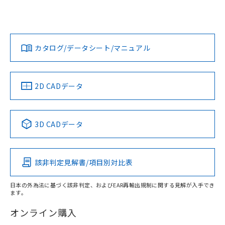
UL認証
CSA認証
CEマーキング
L: 46mm以上、φd: 130mm以上、D: 46mm以上、m:
90mm以上、n: 110mm以上
Yes
Yes
Yes
金属埋め込み
対応状況
対応予定月
※1
※2
ダウンロードデータをご利用いただく前に、以下を必ずお読
みください。
カタログ/データシート/マニュアル
対応済み
ソフトウェアの使用条件
LR型式承認
DNV型式承認
BV型式承認
KR型式承
タイムチャート
（イギリス
（ノルウェー
（フランス
（韓国
船舶規格）
船舶規格）
船舶規格）
船舶規格
中国 RoHS
注意事項・凡例
2D CADデータ
No
No
No
No
l: 50mm以上、φd: 130mm以上、D: 50mm以上、m: 90mm
以上、n: 110mm以上
中国 RoHS表
※1 ※2
検出領域
3D CADデータ
この製品の規格認証/適合状況ページへ
Pb
Hg
Cd
Cr(VI)
その他の認証はこちらのページからご検索ください
該非判定見解書/項目別対比表
X
O
O
O
日本の外為法に基づく該非判定、およびEAR再輸出規制に関する見解が入手でき
ます。
"対応済み"や非含有の記載がされた商品であっても、流通
在庫等で未対応品が混在する可能性があります。
オンライン購入
非含有品が必要な際は、弊社営業部門もしくは販売店へお