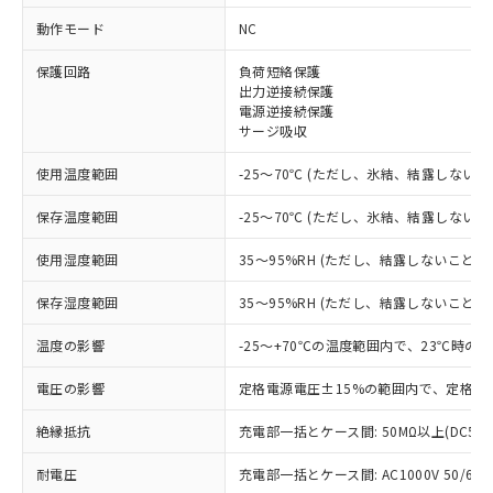
動作モード
NC
※1 対応状況
保護回路
負荷短絡保護
対応済み：EU RoHS指令（10物質）の
出力逆接続保護
電源逆接続保護
非含有に対応した製品が提供可能な商品で
サージ吸収
す。
対応予定：EU RoHS指令（10物質）の非含
使用温度範囲
ご利用条件
-25～70℃ (ただし、氷結、結露しないこ
有に対応した製品に切り替える予定のある
商品です。
保存温度範囲
-25～70℃ (ただし、氷結、結露しないこ
対応予定なし：EU RoHS指令（10物質）の
以下の条件をお読みいただき、同意のうえ
非含有に非対応の商品で、対応品を出す予
使用湿度範囲
35～95%RH (ただし、結露しないこと)
ご利用ください。
定はありません。
調査・確認中：EU RoHS指令（10物質）の
保存湿度範囲
35～95%RH (ただし、結露しないこと)
本サービスは、当社制御機器事業取扱
※1 中国RoHS○×表
非含有の対応状況を調査中または確認中の
商品の当社在庫状況および標準価格
商品です。
温度の影響
-25～+70℃の温度範囲内で、23℃時の
(税抜)を提供させていただくもので
「○」：最大均質材料含有率が中国RoHSの
非該当品：ライセンス料など無形物で、有
す。
基準値以下であることを示します。
電圧の影響
定格電源電圧±15%の範囲内で、定格電
害物質有無と関係のない商品です。
当社制御機器事業取扱商品の中には、
「×」：最大均質材料含有率が中国RoHSの
仕入先様の事情により、非含有部品として
本サービスの対象外となる商品もある
絶縁抵抗
充電部一括とケース間: 50MΩ以上(DC50
基準値を超えていることを示します。
いたものが、含有品と判明した場合などや
当社は、これら貴社製品のうち、外国
ことをご了承ください。
「－」：未確認です。当社販売部門へお問
むを得ず変更することがあります。
為替および外国貿易法に定める商品
在庫状況および標準価格照会結果は、
耐電圧
充電部一括とケース間: AC1000V 50/60Hz
い合わせください。
（以下｢規制貨物等」という）を輸出