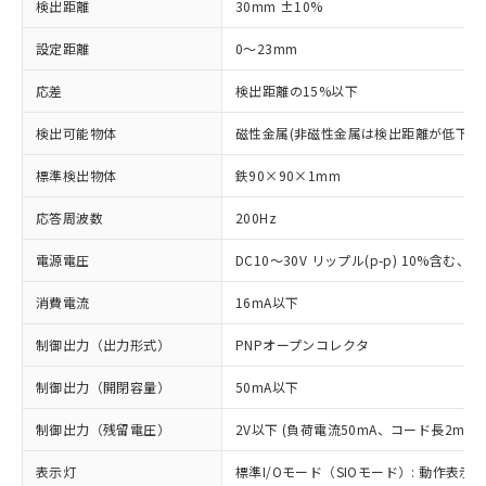
検出距離
30mm ±10%
設定距離
0～23mm
応差
検出距離の15%以下
検出可能物体
磁性金属(非磁性金属は検出距離が低下し
標準検出物体
鉄90×90×1mm
応答周波数
200Hz
電源電圧
DC10～30V リップル(p-p) 10%含む、Cla
消費電流
16mA以下
制御出力（出力形式）
PNPオープンコレクタ
制御出力（開閉容量）
50mA以下
制御出力（残留電圧）
2V以下 (負荷電流50mA、コード長2m時)
表示灯
標準I/Oモード（SIOモード）: 動作表示灯