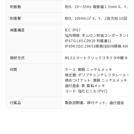
記載している更新日時点での社内デー
*EU RoHS指令（10物質）：
または国外への提供する場合は、日本
記
タに基づき作成されるものであり、閲
説明
耐振動
耐久: 10～55Hz 複振幅 1.5mm X、Y、Z
鉛(Pb) 1000ppm以下、 水銀(Hg) 1000ppm以下、 カド
*中国RoHS10物質の基準値 (GB/T26572)：
国政府の輸出許可(または役務取引許
号
覧された時点での実際の在庫および標
ミウム(Cd) 100ppm以下、
Pb(鉛) :1000ppm、 Hg(水銀) : 1000ppm、 Cd(カドミウ
可)を取得するなどの必要な手続きを
六価クロム(Cr(Ⅵ)) 1000ppm以下、ポリ臭化ビフェニル
2
耐衝撃
ム) : 100ppm、
耐久: 1000m/s
X、Y、Z各方向 10回
準価格とは異なる場合があることをご
類(PBB) 1000ppm以下、ポリ臭化ジフェニルエーテル類
Cr(Ⅵ)(六価クロム) : 1000ppm、 PBBs(ポリ臭化ビフェ
とります。
了承ください。
(PBDE) 1000ppm以下、フタル酸ビス(2-エチルヘキシ
○
一定数以上の在庫あり
ニル類) : 1000ppm、 PBDEs(ポリ臭化ジフェニルエーテ
当社は規制貨物を破棄する場合は、完
保護構造
IEC: IP67
ル) (DEHP)(別名：DOP) 1000ppm以下、フタル酸ブチ
正式な納期状況および標準価格はお客
ル類) : 1000ppm、
ルベンジル（BBP） 1000ppm以下、フタル酸ジブチル
社内規格: オムロン耐油コンポーネント評
全に破砕するなど、違法に輸出されな
DBP(フタル酸ジブチル) : 1000ppm、 DIBP(フタル酸ジ
様のお取引先、またはお客様担当のオ
（DBP） 1000ppm以下、フタル酸ジイソブチル
イソブチル) : 1000ppm、 BBP(フタル酸ブチルベンジ
IP67G (JIS C0920 附属書1)
△
一定数には満たないが在庫あり
いよう必要な手段を講じます。
ムロン制御機器販売店・当社販売員に
(DIBP) 1000ppm以下
ル) : 1000ppm、
IP69K (ISO 20653規格(旧DIN規格 40050 
当社は貴社製品を、核兵器、ミサイ
但し、RoHS指令で産業用監視および制御機器に対する
DEHP(フタル酸ビス(2-エチルヘキシル)) : 1000ppm
ご相談ください。
適用除外項目は除く。
ル、化学兵器、生物兵器またはその他
－
在庫なし(最新の在庫状況につ
オムロン制御機器販売店や当社販売拠
接続方式
フタル酸エステル類の４物質については閾値を超える意
M12スマートクリックコネクタ中継タイプ (
武器並びにこれらの製造装置等に一切
いては、お客様のお取引先、ま
図的な使用がないことを確認しています。
点は「
販売ネットワーク
」をご確認
※2 環境保護使用期限
使用いたしません。
たはお客様担当のオムロン制御
ください。
材質
ケース: 黄銅 ニッケルメッキ
当社は、貴社製品を第三者に販売する
機器販売店・当社販売員にご確
検出面: ポリブチレンテレフタレート (PB
在庫状況および標準価格結果を当社の
※2 対応予定月
「ｅ」：有害物質（10物質）のすべてが基
場合は、上記1、2および3の内容を当
締めつけナット: 黄銅 ニッケルメッキ
認ください)
事前の承諾なく第三者に漏洩または開
準値以下であることを示します。
歯付座金: 鉄 亜鉛メッキ
該第三者に通知します。また当社は、
示しないようお願いします。
コード: 塩化ビニル (PVC)
部品在庫の切り替え状況などにより、予定
「10」：通常の使用状況下において有害物
販売先および販売に係わる関係者が違
マイパーツ機能（部品リスト作成サー
空
受注生産機種、また在庫状況の
月が前後することがあります。
質が外部に漏えいし、環境に深刻な影響を
法に輸出するおそれがある場合は、取
ビス）をご利用いただくには、I-Web
白
情報を公開していない機種
付属品
取扱説明書、締付ナット、歯付座金
及ぼさない年数を意味します。
り引きをいたしません。
メンバーズにご登録されている必要が
「－」：未確認です。当社販売部門へお問
あります。
い合わせください。
お客様が当ウェブサイト上で当社にご
※3 非含有証明書ダウンロード
登録された部品リストについて、当社
および当社の共同利用者が、当社の製