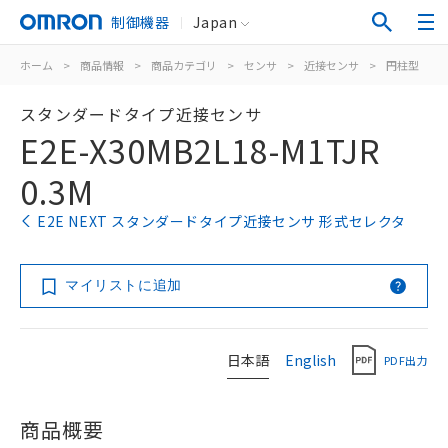
制御機器
Japan
ホーム
>
商品情報
>
商品カテゴリ
>
センサ
>
近接センサ
>
円柱型
>
スタンダードタイプ近接センサ
E2E-X30MB2L18-M1TJR
0.3M
E2E NEXT スタンダードタイプ近接センサ 形式セレクタ
マイリストに追加
日本語
English
PDF出力
商品概要