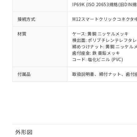
IP69K (ISO 20653規格(旧DIN規
接続方式
M12スマートクリックコネクタ中継
材質
ケース: 黄銅 ニッケルメッキ
検出面: ポリブチレンテレフタレー
締めつけナット: 黄銅 ニッケル
歯付座金: 鉄 亜鉛メッキ
コード: 塩化ビニル (PVC)
付属品
取扱説明書、締付ナット、歯付
外形図