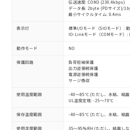
伝送速度: COM3 (230.4kbps)
データ長: 2byte (PDサイズ)/1byt
対応済み：EU
最小サイクルタイム: 0.4ms
対応予定：EU R
対応予定なし：EU
調査・確認中：EU
表示灯
標準I/Oモード（SIOモード）: 
ご利用条件
非該当品：ライセ
IO-Linkモード（COMモード）
※1 中国RoHS
仕入先様の事情に
があります。
以下の条件をお読
動作モード
NO
「○」：最大均質
「×」：最大均質
本サービスは
当社は、これ
*EU RoHS指令（10物
保護回路
負荷短絡保護
「－」：未確認で
鉛(Pb) 1000ppm以下、
くものです。
う）を輸出ま
記
説明
六価クロム(Cr(Ⅵ)) 1
出力逆接続保護
当社制御機器
などの必要な
フタル酸ビス(2-エチルヘ
号
電源逆接続保護
*中国RoHS10物質の基準値 
ル（DBP） 1000ppm
在庫状況およ
当社は規制貨
Pb(鉛) :1000ppm、 Hg
サージ吸収
但し、RoHS指令で産
のであり、閲
ます。
Cr(Ⅵ)(六価クロム) : 
フタル酸エステル類の４
○
一定数以
DBP(フタル酸ジブチル) :
い。
当社は貴社製
DEHP(フタル酸ビス(2-エ
使用温度範囲
-40～85℃ (ただし、氷結、結
正式な納期状
置等に一切使
UL温度定格: -25～70℃
当社販売員に
※2 対応予定月
△
一定数に
当社は、貴社
オムロン制御
また当社は、
※2 環境保護使
在庫状況およ
部品在庫の切り替
たしません。
保存温度範囲
-40～85℃ (ただし、氷結、結
－
在庫なし
す。
「ｅ」：有害物質
機器販売
マイパーツ機
「10」：通常の
使用湿度範囲
35～95%RH (ただし、結露し