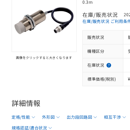
0.3m
在庫/販売状況
20
在庫/販売状況 ご利用条
販売状況
機種区分
画像をクリックすると大きくなります
在庫状況
標準価格(税別)
詳細情報
定格/性能
外形図
出力段回路図
相互干渉
規格認証/適合状況