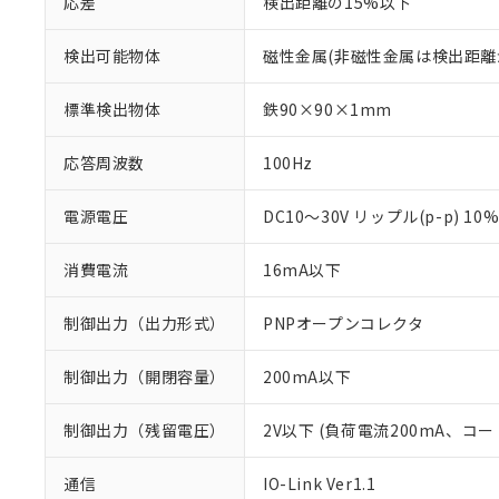
応差
検出距離の15%以下
検出可能物体
磁性金属(非磁性金属は検出距離
標準検出物体
鉄90×90×1mm
応答周波数
100Hz
電源電圧
DC10～30V リップル(p-p) 10
消費電流
16mA以下
制御出力（出力形式）
PNPオープンコレクタ
制御出力（開閉容量）
200mA以下
制御出力（残留電圧）
2V以下 (負荷電流200mA、コー
通信
IO-Link Ver1.1
※1 対応状況