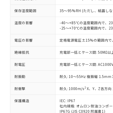
ている必要が
味します。
空
受注生産
お客様が当ウ
※3 非含有証明
「－」：未確認で
白
保存湿度範囲
35～95%RH (ただし、結露し
が、当社の製
さい。
下記の非含有証明
※当社の共同
温度の影響
-40～+85℃の温度範囲内で、
いる法人を指
-25～+70℃の温度範囲内で、
EU RoHS指令（
51物質の非含有証
※本証明書は発行
電圧の影響
定格電源電圧±15%の範囲内で
また、RoHS指
混在することから
絶縁抵抗
充電部一括とケース間: 50MΩ以上
既に当社にて対応
り割愛しておりま
耐電圧
充電部一括とケース間: AC1000V 5
耐振動
耐久: 10～55Hz 複振幅 1.5mm
2
耐衝撃
耐久: 1000m/s
X、Y、Z各方向 
保護構造
IEC: IP67
社内規格: オムロン耐油コンポ
IP67G (JIS C0920 附属書1)