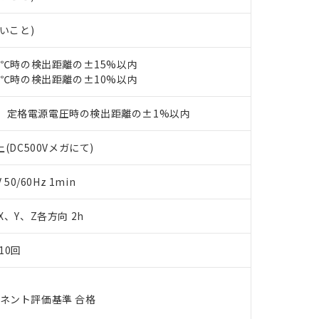
あります。
機種、また在庫状況の情報を公開していない機種
ェブサイト上で当社にご登録された部品リストについて、当社およ
書ダウンロード
す。当社販売部門へお問い合わせください。
ないこと)
品・サービスに関するお客様との取引・商談に必要な範囲で利用す
合意する
キャンセル
書をダウンロードすることができます。
利用者とは、
"個人情報の共同利用に関して"
の「1.共同利用者の
23℃時の検出距離の±15%以内
します。
23℃時の検出距離の±10%以内
10物質）の非含有証明書
明書（当社基準）
日時点で非含有を証明するもので、過去に遡って非含有を証明するも
、定格電源電圧時の検出距離の±1%以内
令のフタル酸エステル類４物質の対応では、対応完了までの期間は出
備考欄に対応日を記載しておりました。
(DC500Vメガにて)
品への在庫切替を完了していることから、特段のことがない限り、20
す。
0/60Hz 1min
 X、Y、Z各方向 2h
10回
ーネント評価基準 合格