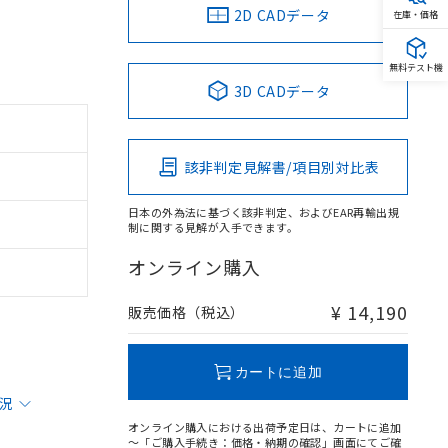
2D CADデータ
在庫・価格
無料テスト機
3D CADデータ
該非判定見解書/項目別対比表
日本の外為法に基づく該非判定、およびEAR再輸出規
制に関する見解が入手できます。
オンライン購入
¥ 14,190
販売価格（税込）
カートに追加
状況
オンライン購入における出荷予定日は、カートに追加
～「ご購入手続き：価格・納期の確認」画面にてご確