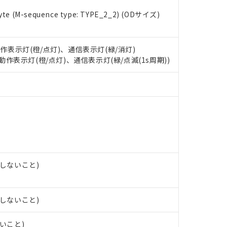
e (M-sequence type: TYPE_2_2) (ODサイズ)
 RoHS指令（10物質）の非含有に対応した製品が提供可能な商品です
oHS指令（10物質）の非含有に対応した製品に切り替える予定のある
 RoHS指令（10物質）の非含有に非対応の商品で、対応品を出す予
 RoHS指令（10物質）の非含有の対応状況を調査中または確認中の
動作表示灯(橙/点灯)、通信表示灯(緑/消灯)
ンス料など無形物で、有害物質有無と関係のない商品です。
: 動作表示灯(橙/点灯)、通信表示灯(緑/点滅(1s周期))
○×表
より、非含有部品としていたものが、含有品と判明した場合などやむ
みいただき、同意のうえご利用ください。
材料含有率が中国RoHSの基準値以下であることを示します。
材料含有率が中国RoHSの基準値を超えていることを示します。
、当社制御機器事業取扱商品の当社在庫状況および標準価格(税抜)
ら貴社製品のうち、外国為替および外国貿易法に定める商品（以下｢
質）：
す。当社販売部門へお問い合わせください。
 水銀(Hg) 1000ppm以下、 カドミウム(Cd) 100ppm以下、
たは国外への提供する場合は、日本国政府の輸出許可(または役務取
000ppm以下、ポリ臭化ビフェニル類(PBB) 1000ppm以下、ポリ臭化ジフェニルエーテル類(P
事業取扱商品の中には、本サービスの対象外となる商品もあること
手続きをとります。
キシル) (DEHP)(別名：DOP) 1000ppm以下、フタル酸ブチルベンジル（BBP） 100
(GB/T26572)：
以下、フタル酸ジイソブチル (DIBP) 1000ppm以下
び標準価格照会結果は、記載している更新日時点での社内データに
物を破棄する場合は、完全に破砕するなど、違法に輸出されないよ
(水銀) : 1000ppm、 Cd(カドミウム) : 100ppm、
業用監視および制御機器に対する適用除外項目は除く。
覧された時点での実際の在庫および標準価格とは異なる場合がある
1000ppm、 PBBs(ポリ臭化ビフェニル類) : 1000ppm、 PBDEs(ポリ臭化ジフェニルエーテル類
物質については閾値を超える意図的な使用がないことを確認しています。
上の在庫あり
 1000ppm、 DIBP(フタル酸ジイソブチル) : 1000ppm、 BBP(フタル酸ブチルベンジル) :
品を、核兵器、ミサイル、化学兵器、生物兵器またはその他武器並
チルヘキシル)) : 1000ppm
露しないこと)
況および標準価格はお客様のお取引先、またはお客様担当のオムロ
用いたしません。
ご相談ください。
は満たないが在庫あり
製品を第三者に販売する場合は、上記1、2および3の内容を当該第
機器販売店や当社販売拠点は「
販売ネットワーク
」をご確認くだ
販売先および販売に係わる関係者が違法に輸出するおそれがある場
用期限
び標準価格結果を当社の事前の承諾なく第三者に漏洩または開示し
え状況などにより、予定月が前後することがあります。
露しないこと)
(最新の在庫状況については、お客様のお取引先、またはお客様担当
（10物質）のすべてが基準値以下であることを示します。
店・当社販売員にご確認ください)
能（部品リスト作成サービス）をご利用いただくには、I-Webメン
使用状況下において有害物質が外部に漏えいし、環境に深刻な影響を
ないこと)