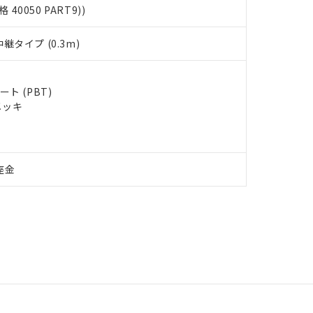
格 40050 PART9))
タイプ (0.3m)
ト (PBT)
メッキ
座金