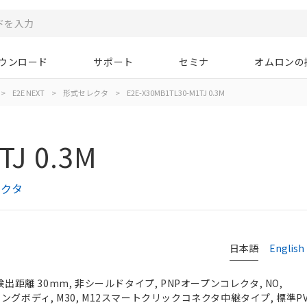
ウンロード
サポート
セミナ
オムロンの
>
E2E NEXT
>
形式セレクタ
>
E2E-X30MB1TL30-M1TJ 0.3M
TJ 0.3M
レクタ
日本語
English
検出距離 30mm, 非シールドタイプ, PNPオープンコレクタ, NO,
）, ロングボディ, M30, M12スマートクリックコネクタ中継タイプ, 標準P