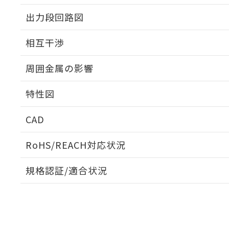
出力段回路図
外形図
相互干渉
出力段回路図
周囲金属の影響
相互干渉
特性図
周囲金属の影響
CAD
検出物体の大きさと材質による影響
ログイン/会員登録いただくと、CADデータをダウンロ
RoHS/REACH対応状況
規格認証/適合状況
EU RoHS
注意事項・凡例
A: 350mm以上、B: 300mm以上
UL認証
CSA認証
CEマーキング
L: 40mm以上、φd: 120mm以上、D: 40mm以上、m: 90m
ダウンロードデータをご利用いただく前に、以下を必ずお読
Yes
Yes
Yes
対応状況
対応予定月
※1
※2
金属埋め込み
ソフトウェアの使用条件