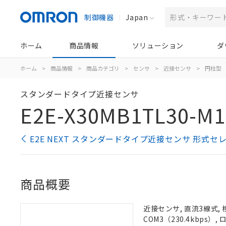
制御機器
Japan
ホーム
商品情報
ソリューション
ダ
ホーム
>
商品情報
>
商品カテゴリ
>
センサ
>
近接センサ
>
円柱型
スタンダードタイプ近接センサ
E2E-X30MB1TL30-M1
E2E NEXT スタンダードタイプ近接センサ 形式セ
商品概要
近接センサ, 直流3線式, 
COM3（230.4kbps