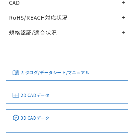
CAD
検出物体の大きさと材質による影響
ログイン/会員登録いただくと、CADデータをダウンロー
RoHS/REACH対応状況
ドすることができます。
情報更新：2026/7/29
A: 350mm以上、B: 300mm以上
規格認証/適合状況
ログイン/会員登録
EU RoHS
注意事項・凡例
UL認証
CSA認証
CEマーキング
L: 40mm以上、φd: 120mm以上、D: 40mm以上、m:
90mm以上、n: 120mm以上
Yes
Yes
Yes
金属埋め込み
対応状況
対応予定月
※1
※2
ダウンロードデータをご利用いただく前に、以下を必ずお読
みください。
カタログ/データシート/マニュアル
対応済み
ソフトウェアの使用条件
LR型式承認
DNV型式承認
BV型式承認
KR型式承
タイムチャート
（イギリス
（ノルウェー
（フランス
（韓国
船舶規格）
船舶規格）
船舶規格）
船舶規格
中国 RoHS
注意事項・凡例
2D CADデータ
No
No
No
No
l: 45mm以上、φd: 120mm以上、D: 45mm以上、m: 90mm
以上、n: 120mm以上
中国 RoHS表
※1 ※2
検出領域
3D CADデータ
この製品の規格認証/適合状況ページへ
Pb
Hg
Cd
Cr(VI)
その他の認証はこちらのページからご検索ください