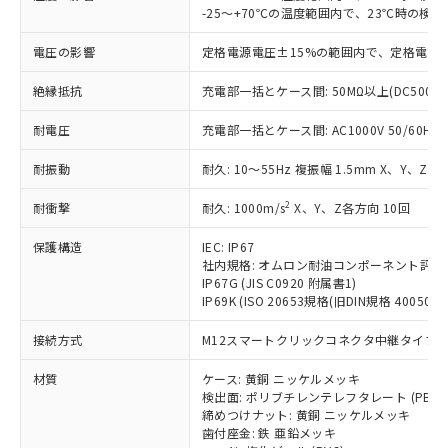
仕入先様の事情により、非含有部品として
本サービスの対象外となる商品もある
-25～+70℃の温度範囲内で、23℃時の検
基準値を超えていることを示します。
いたものが、含有品と判明した場合などや
当社は、これら貴社製品のうち、外国
ことをご了承ください。
「－」：未確認です。当社販売部門へお問
むを得ず変更することがあります。
為替および外国貿易法に定める商品
電圧の影響
定格電源電圧±15%の範囲内で、定格電源
在庫状況および標準価格照会結果は、
い合わせください。
（以下｢規制貨物等」という）を輸出
記載している更新日時点での社内デー
*EU RoHS指令（10物質）：
または国外への提供する場合は、日本
絶縁抵抗
充電部一括とケース間: 50MΩ以上(DC500V
記
タに基づき作成されるものであり、閲
説明
鉛(Pb) 1000ppm以下、 水銀(Hg) 1000ppm以下、 カド
*中国RoHS10物質の基準値 (GB/T26572)：
国政府の輸出許可(または役務取引許
号
覧された時点での実際の在庫および標
ミウム(Cd) 100ppm以下、
Pb(鉛) :1000ppm、 Hg(水銀) : 1000ppm、 Cd(カドミウ
耐電圧
充電部一括とケース間: AC1000V 50/60Hz 1
可)を取得するなどの必要な手続きを
六価クロム(Cr(Ⅵ)) 1000ppm以下、ポリ臭化ビフェニル
ム) : 100ppm、
準価格とは異なる場合があることをご
類(PBB) 1000ppm以下、ポリ臭化ジフェニルエーテル類
Cr(Ⅵ)(六価クロム) : 1000ppm、 PBBs(ポリ臭化ビフェ
とります。
了承ください。
(PBDE) 1000ppm以下、フタル酸ビス(2-エチルヘキシ
○
一定数以上の在庫あり
ニル類) : 1000ppm、 PBDEs(ポリ臭化ジフェニルエーテ
耐振動
耐久: 10～55Hz 複振幅 1.5mm X、Y、Z各
当社は規制貨物を破棄する場合は、完
ル) (DEHP)(別名：DOP) 1000ppm以下、フタル酸ブチ
正式な納期状況および標準価格はお客
ル類) : 1000ppm、
ルベンジル（BBP） 1000ppm以下、フタル酸ジブチル
全に破砕するなど、違法に輸出されな
DBP(フタル酸ジブチル) : 1000ppm、 DIBP(フタル酸ジ
様のお取引先、またはお客様担当のオ
（DBP） 1000ppm以下、フタル酸ジイソブチル
2
耐衝撃
耐久: 1000m/s
X、Y、Z各方向 10回
イソブチル) : 1000ppm、 BBP(フタル酸ブチルベンジ
△
一定数には満たないが在庫あり
いよう必要な手段を講じます。
ムロン制御機器販売店・当社販売員に
(DIBP) 1000ppm以下
ル) : 1000ppm、
当社は貴社製品を、核兵器、ミサイ
但し、RoHS指令で産業用監視および制御機器に対する
DEHP(フタル酸ビス(2-エチルヘキシル)) : 1000ppm
ご相談ください。
保護構造
IEC: IP67
適用除外項目は除く。
ル、化学兵器、生物兵器またはその他
－
在庫なし(最新の在庫状況につ
オムロン制御機器販売店や当社販売拠
社内規格: オムロン耐油コンポーネント評価
フタル酸エステル類の４物質については閾値を超える意
武器並びにこれらの製造装置等に一切
いては、お客様のお取引先、ま
図的な使用がないことを確認しています。
IP67G (JIS C0920 附属書1)
点は「
販売ネットワーク
」をご確認
※2 環境保護使用期限
使用いたしません。
IP69K (ISO 20653規格(旧DIN規格 40050 PA
たはお客様担当のオムロン制御
ください。
当社は、貴社製品を第三者に販売する
機器販売店・当社販売員にご確
在庫状況および標準価格結果を当社の
※2 対応予定月
「ｅ」：有害物質（10物質）のすべてが基
接続方式
M12スマートクリックコネクタ中継タイプ (0
場合は、上記1、2および3の内容を当
認ください)
事前の承諾なく第三者に漏洩または開
準値以下であることを示します。
該第三者に通知します。また当社は、
示しないようお願いします。
材質
ケース: 黄銅 ニッケルメッキ
部品在庫の切り替え状況などにより、予定
「10」：通常の使用状況下において有害物
販売先および販売に係わる関係者が違
マイパーツ機能（部品リスト作成サー
空
受注生産機種、また在庫状況の
検出面: ポリブチレンテレフタレート (PBT)
月が前後することがあります。
質が外部に漏えいし、環境に深刻な影響を
法に輸出するおそれがある場合は、取
ビス）をご利用いただくには、I-Web
白
情報を公開していない機種
締めつけナット: 黄銅 ニッケルメッキ
及ぼさない年数を意味します。
り引きをいたしません。
メンバーズにご登録されている必要が
歯付座金: 鉄 亜鉛メッキ
「－」：未確認です。当社販売部門へお問