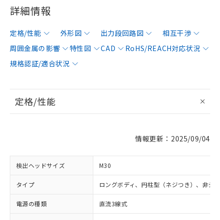
詳細情報
定格/性能
外形図
出力段回路図
相互干渉
周囲金属の影響
特性図
CAD
RoHS/REACH対応状況
規格認証/適合状況
定格/性能
情報更新：2025/09/04
検出ヘッドサイズ
M30
タイプ
ロングボディ、円柱型（ネジつき）、非シ
電源の種類
直流3線式