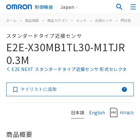
制御機器
Japan
ホーム
>
商品情報
>
商品カテゴリ
>
センサ
>
近接センサ
>
円柱型
>
スタンダードタイプ近接センサ
E2E-X30MB1TL30-M1TJR
0.3M
E2E NEXT スタンダードタイプ近接センサ 形式セレクタ
マイリストに追加
日本語
English
PDF出力
商品概要