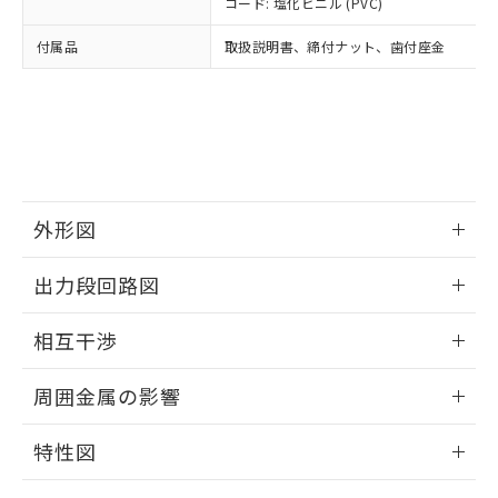
コード: 塩化ビニル (PVC)
あります。
い合わせください。
お客様が当ウェブサイト上で当社にご
※3 非含有証明書ダウンロード
付属品
取扱説明書、締付ナット、歯付座金
登録された部品リストについて、当社
および当社の共同利用者が、当社の製
下記の非含有証明書をダウンロードするこ
品・サービスに関するお客様との取
とができます。
合意する
キャンセル
引・商談に必要な範囲で利用すること
をご了承ください。
EU RoHS指令（10物質）の非含有証明書
※当社の共同利用者とは、
"個人情報
51物質の非含有証明書（当社基準）
の共同利用に関して"
の「1.共同利
※本証明書は発行日時点で非含有を証明す
用者の範囲」に記載されている法人を
外形図
るもので、過去に遡って非含有を証明する
指します。
ものではありません。
情報更新：2025/09/04
また、RoHS指令のフタル酸エステル類４
出力段回路図
物質の対応では、対応完了までの期間は出
外形図
荷製品に未対応品が混在することから備考
情報更新：2025/09/04
相互干渉
欄に対応日を記載しておりました。
既に当社にて対応品への在庫切替を完了
出力段回路図
情報更新：2025/09/04
周囲金属の影響
していることから、特段のことがない限
り、2022年1月12日より割愛しておりま
相互干渉
情報更新：2025/09/04
す。
特性図
周囲金属の影響
情報更新：2025/09/04