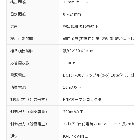
検出距離
30mm ±10%
設定距離
0～24mm
応差
検出距離の15%以下
検出可能物体
磁性金属(非磁性金属は検出距離が低下します
標準検出物体
鉄90×90×1mm
応答周波数
100Hz
電源電圧
DC10～30V リップル(p-p) 10%含む、Class
消費電流
16mA以下
制御出力（出力形式）
PNPオープンコレクタ
制御出力（開閉容量）
200mA以下
制御出力（残留電圧）
2V以下 (負荷電流200mA、コード長2m時)
通信
IO-Link Ver1.1