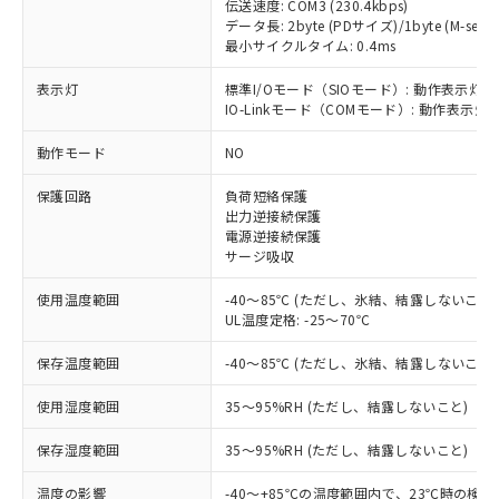
伝送速度: COM3 (230.4kbps)
データ長: 2byte (PDサイズ)/1byte (M-seque
最小サイクルタイム: 0.4ms
表示灯
標準I/Oモード（SIOモード）: 動作表示灯(
IO-Linkモード（COMモード）: 動作表示灯(
※1 対応状況
動作モード
NO
対応済み：EU RoHS指令（10物質）の
非含有に対応した製品が提供可能な商品で
保護回路
負荷短絡保護
出力逆接続保護
す。
電源逆接続保護
対応予定：EU RoHS指令（10物質）の非含
サージ吸収
ご利用条件
有に対応した製品に切り替える予定のある
商品です。
使用温度範囲
-40～85℃ (ただし、氷結、結露しないこと)
対応予定なし：EU RoHS指令（10物質）の
UL温度定格: -25～70℃
以下の条件をお読みいただき、同意のうえ
非含有に非対応の商品で、対応品を出す予
ご利用ください。
定はありません。
保存温度範囲
-40～85℃ (ただし、氷結、結露しないこと)
調査・確認中：EU RoHS指令（10物質）の
本サービスは、当社制御機器事業取扱
※1 中国RoHS○×表
非含有の対応状況を調査中または確認中の
使用湿度範囲
35～95%RH (ただし、結露しないこと)
商品の当社在庫状況および標準価格
商品です。
(税抜)を提供させていただくもので
「○」：最大均質材料含有率が中国RoHSの
保存湿度範囲
35～95%RH (ただし、結露しないこと)
非該当品：ライセンス料など無形物で、有
す。
基準値以下であることを示します。
害物質有無と関係のない商品です。
当社制御機器事業取扱商品の中には、
温度の影響
-40～+85℃の温度範囲内で、23℃時の検
「×」：最大均質材料含有率が中国RoHSの