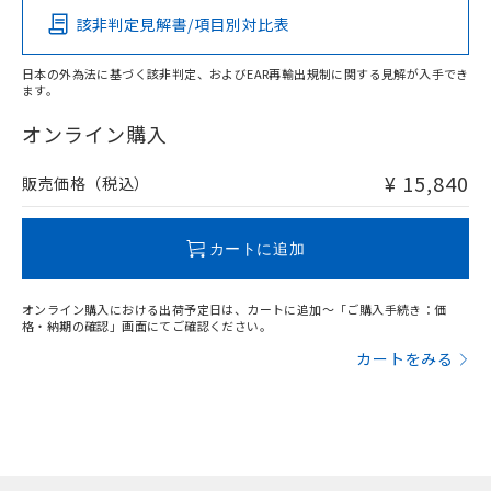
該非判定見解書/項目別対比表
X
O
O
O
日本の外為法に基づく該非判定、およびEAR再輸出規制に関する見解が入手でき
ます。
"対応済み"や非含有の記載がされた商品であっても、流通
在庫等で未対応品が混在する可能性があります。
オンライン購入
非含有品が必要な際は、弊社営業部門もしくは販売店へお
問い合わせください。
¥ 15,840
販売価格（税込）
この製品のRoHS/REACH対応状況ページへ
カートに追加
オンライン購入における出荷予定日は、カートに追加～「ご購入手続き：価
格・納期の確認」画面にてご確認ください。
カートをみる