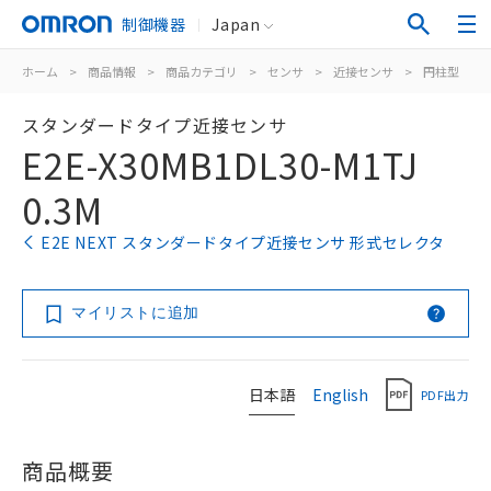
制御機器
Japan
ホーム
>
商品情報
>
商品カテゴリ
>
センサ
>
近接センサ
>
円柱型
>
スタンダードタイプ近接センサ
E2E-X30MB1DL30-M1TJ
0.3M
E2E NEXT スタンダードタイプ近接センサ 形式セレクタ
マイリストに追加
日本語
English
PDF出力
商品概要