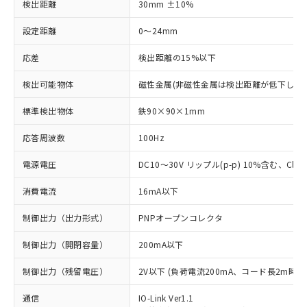
検出距離
30mm ±10%
設定距離
0～24mm
応差
検出距離の15%以下
検出可能物体
磁性金属(非磁性金属は検出距離が低下します
標準検出物体
鉄90×90×1mm
応答周波数
100Hz
電源電圧
DC10～30V リップル(p-p) 10%含む、Class
消費電流
16mA以下
制御出力（出力形式）
PNPオープンコレクタ
制御出力（開閉容量）
200mA以下
制御出力（残留電圧）
2V以下 (負荷電流200mA、コード長2m時)
通信
IO-Link Ver1.1