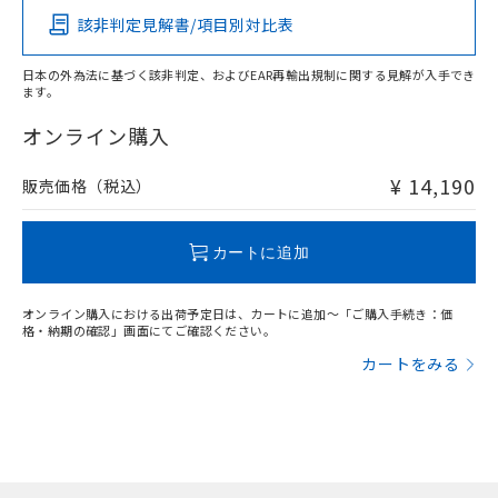
該非判定見解書/項目別対比表
X
O
O
O
日本の外為法に基づく該非判定、およびEAR再輸出規制に関する見解が入手でき
ます。
"対応済み"や非含有の記載がされた商品であっても、流通
在庫等で未対応品が混在する可能性があります。
オンライン購入
非含有品が必要な際は、弊社営業部門もしくは販売店へお
問い合わせください。
¥ 14,190
販売価格（税込）
この製品のRoHS/REACH対応状況ページへ
カートに追加
オンライン購入における出荷予定日は、カートに追加～「ご購入手続き：価
格・納期の確認」画面にてご確認ください。
カートをみる