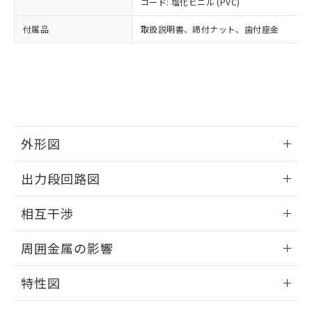
コード: 塩化ビニル (PVC)
あります。
い合わせください。
お客様が当ウェブサイト上で当社にご
※3 非含有証明書ダウンロード
付属品
取扱説明書、締付ナット、歯付座金
登録された部品リストについて、当社
および当社の共同利用者が、当社の製
下記の非含有証明書をダウンロードするこ
品・サービスに関するお客様との取
とができます。
合意する
キャンセル
引・商談に必要な範囲で利用すること
をご了承ください。
EU RoHS指令（10物質）の非含有証明書
※当社の共同利用者とは、
"個人情報
51物質の非含有証明書（当社基準）
の共同利用に関して"
の「1.共同利
※本証明書は発行日時点で非含有を証明す
用者の範囲」に記載されている法人を
外形図
るもので、過去に遡って非含有を証明する
指します。
ものではありません。
情報更新：2025/09/04
また、RoHS指令のフタル酸エステル類４
出力段回路図
物質の対応では、対応完了までの期間は出
外形図
荷製品に未対応品が混在することから備考
情報更新：2025/09/04
相互干渉
欄に対応日を記載しておりました。
既に当社にて対応品への在庫切替を完了
出力段回路図
情報更新：2025/09/04
周囲金属の影響
していることから、特段のことがない限
り、2022年1月12日より割愛しておりま
相互干渉
情報更新：2025/09/04
す。
特性図
周囲金属の影響
情報更新：2025/09/04