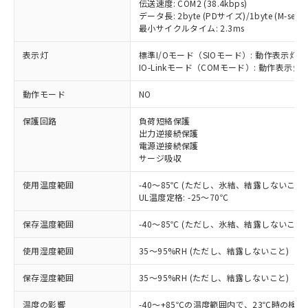
伝送速度: COM2 (38.4kbps)
データ長: 2byte (PDサイズ)/1byte (M-seque
最小サイクルタイム: 2.3ms
表示灯
標準I/Oモード（SIOモード）: 動作表示灯(
IO-Linkモード（COMモード）: 動作表示灯(
※1 対応状況
動作モード
NO
対応済み：EU RoHS指令（10物質）の
非含有に対応した製品が提供可能な商品で
保護回路
負荷短絡保護
出力逆接続保護
す。
電源逆接続保護
対応予定：EU RoHS指令（10物質）の非含
サージ吸収
ご利用条件
有に対応した製品に切り替える予定のある
商品です。
使用温度範囲
-40～85℃ (ただし、氷結、結露しないこと)
対応予定なし：EU RoHS指令（10物質）の
UL温度定格: -25～70℃
以下の条件をお読みいただき、同意のうえ
非含有に非対応の商品で、対応品を出す予
ご利用ください。
定はありません。
保存温度範囲
-40～85℃ (ただし、氷結、結露しないこと)
調査・確認中：EU RoHS指令（10物質）の
本サービスは、当社制御機器事業取扱
※1 中国RoHS○×表
非含有の対応状況を調査中または確認中の
使用湿度範囲
35～95%RH (ただし、結露しないこと)
商品の当社在庫状況および標準価格
商品です。
(税抜)を提供させていただくもので
「○」：最大均質材料含有率が中国RoHSの
保存湿度範囲
35～95%RH (ただし、結露しないこと)
非該当品：ライセンス料など無形物で、有
す。
基準値以下であることを示します。
害物質有無と関係のない商品です。
当社制御機器事業取扱商品の中には、
温度の影響
-40～+85℃の温度範囲内で、23℃時の検
「×」：最大均質材料含有率が中国RoHSの