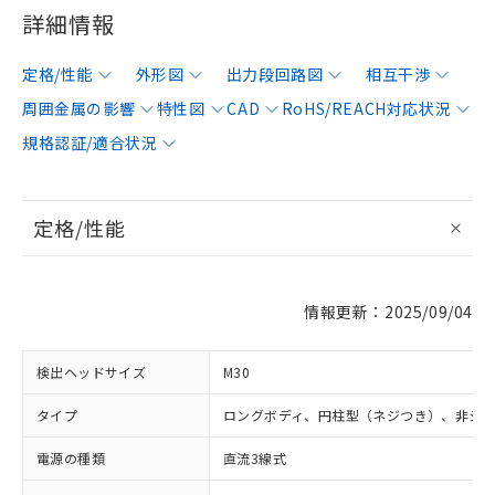
詳細情報
定格/性能
外形図
出力段回路図
相互干渉
周囲金属の影響
特性図
CAD
RoHS/REACH対応状況
規格認証/適合状況
定格/性能
情報更新：2025/09/04
検出ヘッドサイズ
M30
タイプ
ロングボディ、円柱型（ネジつき）、非シ
電源の種類
直流3線式