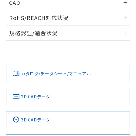
CAD
検出物体の大きさと材質による影響
ログイン/会員登録いただくと、CADデータをダウンロー
RoHS/REACH対応状況
ドすることができます。
情報更新：2026/7/29
A: 350mm以上、B: 300mm以上
規格認証/適合状況
ログイン/会員登録
EU RoHS
注意事項・凡例
UL認証
CSA認証
CEマーキング
L: 40mm以上、φd: 120mm以上、D: 40mm以上、m:
90mm以上、n: 120mm以上
Yes
Yes
Yes
金属埋め込み
対応状況
対応予定月
※1
※2
ダウンロードデータをご利用いただく前に、以下を必ずお読
みください。
カタログ/データシート/マニュアル
対応済み
ソフトウェアの使用条件
LR型式承認
DNV型式承認
BV型式承認
KR型式承
タイムチャート
（イギリス
（ノルウェー
（フランス
（韓国
船舶規格）
船舶規格）
船舶規格）
船舶規格
中国 RoHS
注意事項・凡例
2D CADデータ
No
No
No
No
l: 45mm以上、φd: 120mm以上、D: 45mm以上、m: 90mm
以上、n: 120mm以上
中国 RoHS表
※1 ※2
検出領域
3D CADデータ
この製品の規格認証/適合状況ページへ
Pb
Hg
Cd
Cr(VI)
その他の認証はこちらのページからご検索ください