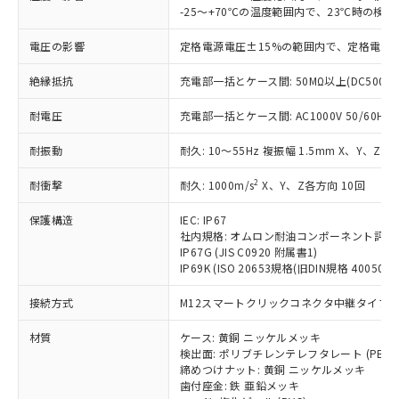
仕入先様の事情により、非含有部品として
本サービスの対象外となる商品もある
-25～+70℃の温度範囲内で、23℃時の検
基準値を超えていることを示します。
いたものが、含有品と判明した場合などや
当社は、これら貴社製品のうち、外国
ことをご了承ください。
「－」：未確認です。当社販売部門へお問
むを得ず変更することがあります。
為替および外国貿易法に定める商品
電圧の影響
定格電源電圧±15%の範囲内で、定格電源
在庫状況および標準価格照会結果は、
い合わせください。
（以下｢規制貨物等」という）を輸出
記載している更新日時点での社内デー
*EU RoHS指令（10物質）：
または国外への提供する場合は、日本
絶縁抵抗
充電部一括とケース間: 50MΩ以上(DC500V
記
タに基づき作成されるものであり、閲
説明
鉛(Pb) 1000ppm以下、 水銀(Hg) 1000ppm以下、 カド
*中国RoHS10物質の基準値 (GB/T26572)：
国政府の輸出許可(または役務取引許
号
覧された時点での実際の在庫および標
ミウム(Cd) 100ppm以下、
Pb(鉛) :1000ppm、 Hg(水銀) : 1000ppm、 Cd(カドミウ
耐電圧
充電部一括とケース間: AC1000V 50/60Hz 1
可)を取得するなどの必要な手続きを
六価クロム(Cr(Ⅵ)) 1000ppm以下、ポリ臭化ビフェニル
ム) : 100ppm、
準価格とは異なる場合があることをご
類(PBB) 1000ppm以下、ポリ臭化ジフェニルエーテル類
Cr(Ⅵ)(六価クロム) : 1000ppm、 PBBs(ポリ臭化ビフェ
とります。
了承ください。
(PBDE) 1000ppm以下、フタル酸ビス(2-エチルヘキシ
○
一定数以上の在庫あり
ニル類) : 1000ppm、 PBDEs(ポリ臭化ジフェニルエーテ
耐振動
耐久: 10～55Hz 複振幅 1.5mm X、Y、Z各
当社は規制貨物を破棄する場合は、完
ル) (DEHP)(別名：DOP) 1000ppm以下、フタル酸ブチ
正式な納期状況および標準価格はお客
ル類) : 1000ppm、
ルベンジル（BBP） 1000ppm以下、フタル酸ジブチル
全に破砕するなど、違法に輸出されな
DBP(フタル酸ジブチル) : 1000ppm、 DIBP(フタル酸ジ
様のお取引先、またはお客様担当のオ
（DBP） 1000ppm以下、フタル酸ジイソブチル
2
耐衝撃
耐久: 1000m/s
X、Y、Z各方向 10回
イソブチル) : 1000ppm、 BBP(フタル酸ブチルベンジ
△
一定数には満たないが在庫あり
いよう必要な手段を講じます。
ムロン制御機器販売店・当社販売員に
(DIBP) 1000ppm以下
ル) : 1000ppm、
当社は貴社製品を、核兵器、ミサイ
但し、RoHS指令で産業用監視および制御機器に対する
DEHP(フタル酸ビス(2-エチルヘキシル)) : 1000ppm
ご相談ください。
保護構造
IEC: IP67
適用除外項目は除く。
ル、化学兵器、生物兵器またはその他
－
在庫なし(最新の在庫状況につ
オムロン制御機器販売店や当社販売拠
社内規格: オムロン耐油コンポーネント評価
フタル酸エステル類の４物質については閾値を超える意
武器並びにこれらの製造装置等に一切
いては、お客様のお取引先、ま
図的な使用がないことを確認しています。
IP67G (JIS C0920 附属書1)
点は「
販売ネットワーク
」をご確認
※2 環境保護使用期限
使用いたしません。
IP69K (ISO 20653規格(旧DIN規格 40050 PA
たはお客様担当のオムロン制御
ください。
当社は、貴社製品を第三者に販売する
機器販売店・当社販売員にご確
在庫状況および標準価格結果を当社の
※2 対応予定月
「ｅ」：有害物質（10物質）のすべてが基
接続方式
M12スマートクリックコネクタ中継タイプ (0
場合は、上記1、2および3の内容を当
認ください)
事前の承諾なく第三者に漏洩または開
準値以下であることを示します。
該第三者に通知します。また当社は、
示しないようお願いします。
材質
ケース: 黄銅 ニッケルメッキ
部品在庫の切り替え状況などにより、予定
「10」：通常の使用状況下において有害物
販売先および販売に係わる関係者が違
マイパーツ機能（部品リスト作成サー
空
受注生産機種、また在庫状況の
検出面: ポリブチレンテレフタレート (PBT)
月が前後することがあります。
質が外部に漏えいし、環境に深刻な影響を
法に輸出するおそれがある場合は、取
ビス）をご利用いただくには、I-Web
白
情報を公開していない機種
締めつけナット: 黄銅 ニッケルメッキ
及ぼさない年数を意味します。
り引きをいたしません。
メンバーズにご登録されている必要が
歯付座金: 鉄 亜鉛メッキ
「－」：未確認です。当社販売部門へお問