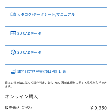
Yes
Yes
Yes
金属埋め込み
対応状況
対応予定月
※1
※2
ダウンロードデータをご利用いただく前に、以下を必ずお読
みください。
カタログ/データシート/マニュアル
対応済み
ソフトウェアの使用条件
LR型式承認
DNV型式承認
BV型式承認
KR型式承
タイムチャート
（イギリス
（ノルウェー
（フランス
（韓国
船舶規格）
船舶規格）
船舶規格）
船舶規格
中国 RoHS
注意事項・凡例
2D CADデータ
No
No
No
No
l: 0mm以上、φd: 12mm以上、D: 0mm以上、m: 8mm以
上、n: 18mm以上
中国 RoHS表
※1 ※2
3D CADデータ
検出領域
この製品の規格認証/適合状況ページへ
Pb
Hg
Cd
Cr(VI)
その他の認証はこちらのページからご検索ください
該非判定見解書/項目別対比表
X
O
O
O
日本の外為法に基づく該非判定、およびEAR再輸出規制に関する見解が入手でき
ます。
"対応済み"や非含有の記載がされた商品であっても、流通
在庫等で未対応品が混在する可能性があります。
オンライン購入
非含有品が必要な際は、弊社営業部門もしくは販売店へお
問い合わせください。
¥ 9,350
販売価格（税込）