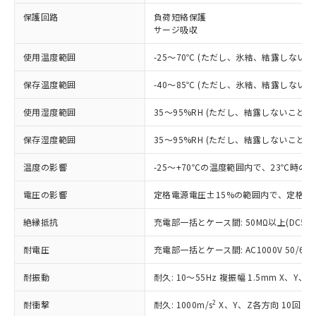
※1 対応状況
保護回路
負荷短絡保護
サージ吸収
対応済み：EU RoHS指令（10物質）の
使用温度範囲
-25～70℃ (ただし、氷結、結露しないこ
非含有に対応した製品が提供可能な商品で
す。
保存温度範囲
-40～85℃ (ただし、氷結、結露しないこ
対応予定：EU RoHS指令（10物質）の非含
ご利用条件
有に対応した製品に切り替える予定のある
使用湿度範囲
35～95%RH (ただし、結露しないこと)
商品です。
対応予定なし：EU RoHS指令（10物質）の
保存湿度範囲
35～95%RH (ただし、結露しないこと)
以下の条件をお読みいただき、同意のうえ
非含有に非対応の商品で、対応品を出す予
ご利用ください。
定はありません。
温度の影響
-25～+70℃の温度範囲内で、23℃時の
調査・確認中：EU RoHS指令（10物質）の
本サービスは、当社制御機器事業取扱
※1 中国RoHS○×表
非含有の対応状況を調査中または確認中の
電圧の影響
定格電源電圧±15%の範囲内で、定格電
商品の当社在庫状況および標準価格
商品です。
(税抜)を提供させていただくもので
「○」：最大均質材料含有率が中国RoHSの
非該当品：ライセンス料など無形物で、有
絶縁抵抗
充電部一括とケース間: 50MΩ以上(DC50
す。
基準値以下であることを示します。
害物質有無と関係のない商品です。
当社制御機器事業取扱商品の中には、
「×」：最大均質材料含有率が中国RoHSの
耐電圧
充電部一括とケース間: AC1000V 50/60Hz
仕入先様の事情により、非含有部品として
本サービスの対象外となる商品もある
基準値を超えていることを示します。
いたものが、含有品と判明した場合などや
当社は、これら貴社製品のうち、外国
ことをご了承ください。
耐振動
耐久: 10～55Hz 複振幅 1.5mm X、Y、
「－」：未確認です。当社販売部門へお問
むを得ず変更することがあります。
為替および外国貿易法に定める商品
在庫状況および標準価格照会結果は、
い合わせください。
（以下｢規制貨物等」という）を輸出
記載している更新日時点での社内デー
2
耐衝撃
耐久: 1000m/s
X、Y、Z各方向 10回
*EU RoHS指令（10物質）：
または国外への提供する場合は、日本