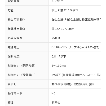
設定距離
0～2mm
応差
検出距離の10%以下
検出可能物体
磁性金属(非磁性金属は検出距離が低下し
標準検出物体
鉄12×12×1mm
応答周波数
250Hz
電源電圧
DC10～30V リップル(p-p) 10%含む
漏れ電流
0.8mA以下
制御出力（開閉容量）
3～100mA
制御出力（残留電圧）
3V以下 (負荷電流100mA、コード長2m時
表示灯
動作表示灯(橙)、設定表示灯(緑)
動作モード
NO
極性
有極性