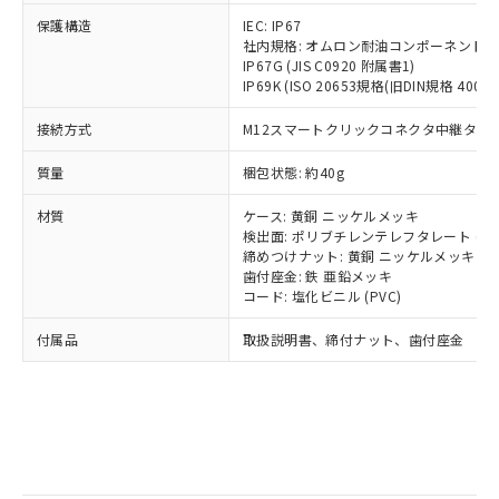
記
タに基づき作成されるものであり、閲
説明
鉛(Pb) 1000ppm以下、 水銀(Hg) 1000ppm以下、 カド
*中国RoHS10物質の基準値 (GB/T26572)：
国政府の輸出許可(または役務取引許
保護構造
号
覧された時点での実際の在庫および標
IEC: IP67
ミウム(Cd) 100ppm以下、
Pb(鉛) :1000ppm、 Hg(水銀) : 1000ppm、 Cd(カドミウ
可)を取得するなどの必要な手続きを
六価クロム(Cr(Ⅵ)) 1000ppm以下、ポリ臭化ビフェニル
社内規格: オムロン耐油コンポーネント評
ム) : 100ppm、
準価格とは異なる場合があることをご
類(PBB) 1000ppm以下、ポリ臭化ジフェニルエーテル類
Cr(Ⅵ)(六価クロム) : 1000ppm、 PBBs(ポリ臭化ビフェ
とります。
IP67G (JIS C0920 附属書1)
了承ください。
(PBDE) 1000ppm以下、フタル酸ビス(2-エチルヘキシ
○
一定数以上の在庫あり
ニル類) : 1000ppm、 PBDEs(ポリ臭化ジフェニルエーテ
IP69K (ISO 20653規格(旧DIN規格 40050 
当社は規制貨物を破棄する場合は、完
ル) (DEHP)(別名：DOP) 1000ppm以下、フタル酸ブチ
正式な納期状況および標準価格はお客
ル類) : 1000ppm、
ルベンジル（BBP） 1000ppm以下、フタル酸ジブチル
全に破砕するなど、違法に輸出されな
DBP(フタル酸ジブチル) : 1000ppm、 DIBP(フタル酸ジ
様のお取引先、またはお客様担当のオ
（DBP） 1000ppm以下、フタル酸ジイソブチル
接続方式
M12スマートクリックコネクタ中継タイプ (
イソブチル) : 1000ppm、 BBP(フタル酸ブチルベンジ
△
一定数には満たないが在庫あり
いよう必要な手段を講じます。
ムロン制御機器販売店・当社販売員に
(DIBP) 1000ppm以下
ル) : 1000ppm、
当社は貴社製品を、核兵器、ミサイ
但し、RoHS指令で産業用監視および制御機器に対する
DEHP(フタル酸ビス(2-エチルヘキシル)) : 1000ppm
ご相談ください。
質量
梱包状態: 約40g
適用除外項目は除く。
ル、化学兵器、生物兵器またはその他
－
在庫なし(最新の在庫状況につ
オムロン制御機器販売店や当社販売拠
フタル酸エステル類の４物質については閾値を超える意
武器並びにこれらの製造装置等に一切
いては、お客様のお取引先、ま
図的な使用がないことを確認しています。
点は「
販売ネットワーク
」をご確認
材質
ケース: 黄銅 ニッケルメッキ
※2 環境保護使用期限
使用いたしません。
たはお客様担当のオムロン制御
ください。
検出面: ポリブチレンテレフタレート (PB
当社は、貴社製品を第三者に販売する
機器販売店・当社販売員にご確
締めつけナット: 黄銅 ニッケルメッキ
在庫状況および標準価格結果を当社の
※2 対応予定月
「ｅ」：有害物質（10物質）のすべてが基
場合は、上記1、2および3の内容を当
歯付座金: 鉄 亜鉛メッキ
認ください)
事前の承諾なく第三者に漏洩または開
準値以下であることを示します。
コード: 塩化ビニル (PVC)
該第三者に通知します。また当社は、
示しないようお願いします。
部品在庫の切り替え状況などにより、予定
「10」：通常の使用状況下において有害物
販売先および販売に係わる関係者が違
マイパーツ機能（部品リスト作成サー
空
受注生産機種、また在庫状況の
付属品
取扱説明書、締付ナット、歯付座金
月が前後することがあります。
質が外部に漏えいし、環境に深刻な影響を
法に輸出するおそれがある場合は、取
ビス）をご利用いただくには、I-Web
白
情報を公開していない機種
及ぼさない年数を意味します。
り引きをいたしません。
メンバーズにご登録されている必要が
「－」：未確認です。当社販売部門へお問
あります。
い合わせください。
お客様が当ウェブサイト上で当社にご
※3 非含有証明書ダウンロード
登録された部品リストについて、当社
および当社の共同利用者が、当社の製
下記の非含有証明書をダウンロードするこ
品・サービスに関するお客様との取