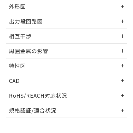
とができます。
合意する
キャンセル
引・商談に必要な範囲で利用すること
外形図
をご了承ください。
EU RoHS指令（10物質）の非含有証明書
情報更新：2025/09/04
※当社の共同利用者とは、
"個人情報
出力段回路図
51物質の非含有証明書（当社基準）
の共同利用に関して"
の「1.共同利
※本証明書は発行日時点で非含有を証明す
用者の範囲」に記載されている法人を
外形図
情報更新：2025/09/04
るもので、過去に遡って非含有を証明する
相互干渉
指します。
ものではありません。
出力段回路図
また、RoHS指令のフタル酸エステル類４
情報更新：2025/09/04
周囲金属の影響
物質の対応では、対応完了までの期間は出
荷製品に未対応品が混在することから備考
相互干渉
情報更新：2025/09/04
特性図
欄に対応日を記載しておりました。
既に当社にて対応品への在庫切替を完了
周囲金属の影響
情報更新：2025/09/04
していることから、特段のことがない限
CAD
り、2022年1月12日より割愛しておりま
検出物体の大きさと材質による影響
す。
ログイン/会員登録いただくと、CADデータをダウンロー
RoHS/REACH対応状況
ドすることができます。
情報更新：2026/7/29
A: 30mm以上、B: 20mm以上
規格認証/適合状況
ログイン/会員登録
EU RoHS
注意事項・凡例
UL認証
CSA認証
CEマーキング
L: 0mm以上、φd: 12mm以上、D: 0mm以上、m: 8mm以
上、n: 18mm以上