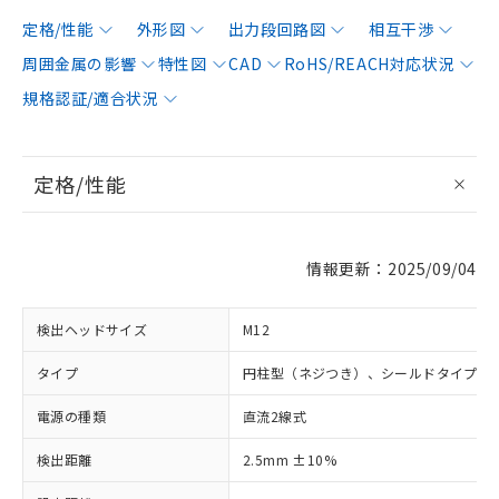
定格/性能
外形図
出力段回路図
相互干渉
周囲金属の影響
特性図
CAD
RoHS/REACH対応状況
規格認証/適合状況
定格/性能
情報更新：2025/09/04
検出ヘッドサイズ
M12
タイプ
円柱型（ネジつき）、シールドタイプ
電源の種類
直流2線式
検出距離
2.5mm ±10%