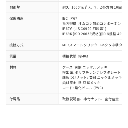
記載している更新日時点での社内デー
*EU RoHS指令（10物質）：
または国外への提供する場合は、日本
記
タに基づき作成されるものであり、閲
説明
2
耐衝撃
耐久: 1000m/s
X、Y、Z各方向 10回
鉛(Pb) 1000ppm以下、 水銀(Hg) 1000ppm以下、 カド
*中国RoHS10物質の基準値 (GB/T26572)：
国政府の輸出許可(または役務取引許
号
覧された時点での実際の在庫および標
ミウム(Cd) 100ppm以下、
Pb(鉛) :1000ppm、 Hg(水銀) : 1000ppm、 Cd(カドミウ
可)を取得するなどの必要な手続きを
六価クロム(Cr(Ⅵ)) 1000ppm以下、ポリ臭化ビフェニル
ム) : 100ppm、
保護構造
IEC: IP67
準価格とは異なる場合があることをご
類(PBB) 1000ppm以下、ポリ臭化ジフェニルエーテル類
Cr(Ⅵ)(六価クロム) : 1000ppm、 PBBs(ポリ臭化ビフェ
とります。
社内規格: オムロン耐油コンポーネント評
了承ください。
(PBDE) 1000ppm以下、フタル酸ビス(2-エチルヘキシ
○
一定数以上の在庫あり
ニル類) : 1000ppm、 PBDEs(ポリ臭化ジフェニルエーテ
IP67G (JIS C0920 附属書1)
当社は規制貨物を破棄する場合は、完
ル) (DEHP)(別名：DOP) 1000ppm以下、フタル酸ブチ
正式な納期状況および標準価格はお客
ル類) : 1000ppm、
IP69K (ISO 20653規格(旧DIN規格 40050 
ルベンジル（BBP） 1000ppm以下、フタル酸ジブチル
全に破砕するなど、違法に輸出されな
DBP(フタル酸ジブチル) : 1000ppm、 DIBP(フタル酸ジ
様のお取引先、またはお客様担当のオ
（DBP） 1000ppm以下、フタル酸ジイソブチル
イソブチル) : 1000ppm、 BBP(フタル酸ブチルベンジ
△
一定数には満たないが在庫あり
いよう必要な手段を講じます。
ムロン制御機器販売店・当社販売員に
(DIBP) 1000ppm以下
ル) : 1000ppm、
接続方式
M12スマートクリックコネクタ中継タイプ (
当社は貴社製品を、核兵器、ミサイ
但し、RoHS指令で産業用監視および制御機器に対する
DEHP(フタル酸ビス(2-エチルヘキシル)) : 1000ppm
ご相談ください。
適用除外項目は除く。
ル、化学兵器、生物兵器またはその他
－
在庫なし(最新の在庫状況につ
オムロン制御機器販売店や当社販売拠
フタル酸エステル類の４物質については閾値を超える意
質量
梱包状態: 約40g
武器並びにこれらの製造装置等に一切
いては、お客様のお取引先、ま
図的な使用がないことを確認しています。
点は「
販売ネットワーク
」をご確認
※2 環境保護使用期限
使用いたしません。
たはお客様担当のオムロン制御
ください。
材質
ケース: 黄銅 ニッケルメッキ
当社は、貴社製品を第三者に販売する
機器販売店・当社販売員にご確
検出面: ポリブチレンテレフタレート (PB
在庫状況および標準価格結果を当社の
※2 対応予定月
「ｅ」：有害物質（10物質）のすべてが基
場合は、上記1、2および3の内容を当
締めつけナット: 黄銅 ニッケルメッキ
認ください)
事前の承諾なく第三者に漏洩または開
準値以下であることを示します。
歯付座金: 鉄 亜鉛メッキ
該第三者に通知します。また当社は、
示しないようお願いします。
コード: 塩化ビニル (PVC)
部品在庫の切り替え状況などにより、予定
「10」：通常の使用状況下において有害物
販売先および販売に係わる関係者が違
マイパーツ機能（部品リスト作成サー
空
受注生産機種、また在庫状況の
月が前後することがあります。
質が外部に漏えいし、環境に深刻な影響を
法に輸出するおそれがある場合は、取
ビス）をご利用いただくには、I-Web
白
情報を公開していない機種
付属品
取扱説明書、締付ナット、歯付座金
及ぼさない年数を意味します。
り引きをいたしません。
メンバーズにご登録されている必要が
「－」：未確認です。当社販売部門へお問
あります。
い合わせください。
お客様が当ウェブサイト上で当社にご
※3 非含有証明書ダウンロード
登録された部品リストについて、当社
および当社の共同利用者が、当社の製