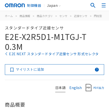
制御機器
Japan
ホーム
>
商品情報
>
商品カテゴリ
>
センサ
>
近接センサ
>
円柱型
>
スタンダードタイプ近接センサ
E2E-X2R5D1-M1TGJ-T
0.3M
E2E NEXT スタンダードタイプ近接センサ 形式セレクタ
マイリストに追加
日本語
English
PDF出力
商品概要