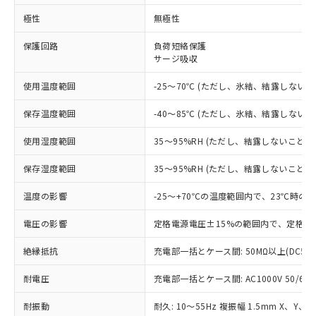
極性
無極性
※1 対応状況
保護回路
負荷短絡保護
対応済み：EU RoHS指令（10物質）の
サージ吸収
非含有に対応した製品が提供可能な商品で
使用温度範囲
-25～70℃ (ただし、氷結、結露しないこ
す。
対応予定：EU RoHS指令（10物質）の非含
ご利用条件
保存温度範囲
-40～85℃ (ただし、氷結、結露しないこ
有に対応した製品に切り替える予定のある
商品です。
使用湿度範囲
35～95%RH (ただし、結露しないこと)
対応予定なし：EU RoHS指令（10物質）の
以下の条件をお読みいただき、同意のうえ
非含有に非対応の商品で、対応品を出す予
保存湿度範囲
35～95%RH (ただし、結露しないこと)
ご利用ください。
定はありません。
調査・確認中：EU RoHS指令（10物質）の
温度の影響
-25～+70℃の温度範囲内で、23℃時の
本サービスは、当社制御機器事業取扱
※1 中国RoHS○×表
非含有の対応状況を調査中または確認中の
商品の当社在庫状況および標準価格
商品です。
電圧の影響
定格電源電圧±15%の範囲内で、定格電
(税抜)を提供させていただくもので
「○」：最大均質材料含有率が中国RoHSの
非該当品：ライセンス料など無形物で、有
す。
基準値以下であることを示します。
害物質有無と関係のない商品です。
絶縁抵抗
充電部一括とケース間: 50MΩ以上(DC50
当社制御機器事業取扱商品の中には、
「×」：最大均質材料含有率が中国RoHSの
仕入先様の事情により、非含有部品として
本サービスの対象外となる商品もある
基準値を超えていることを示します。
耐電圧
充電部一括とケース間: AC1000V 50/60Hz
いたものが、含有品と判明した場合などや
当社は、これら貴社製品のうち、外国
ことをご了承ください。
「－」：未確認です。当社販売部門へお問
むを得ず変更することがあります。
為替および外国貿易法に定める商品
在庫状況および標準価格照会結果は、
耐振動
耐久: 10～55Hz 複振幅 1.5mm X、Y、
い合わせください。
（以下｢規制貨物等」という）を輸出