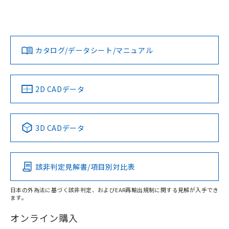
UL認証
CSA認証
CEマーキング
L: 0mm以上、φd: 12mm以上、D: 0mm以上、m: 8mm以
上、n: 18mm以上
Yes
Yes
Yes
金属埋め込み
対応状況
対応予定月
※1
※2
タイムチャート
ダウンロードデータをご利用いただく前に、以下を必ずお読
みください。
カタログ/データシート/マニュアル
対応済み
ソフトウェアの使用条件
LR型式承認
DNV型式承認
BV型式承認
KR型式承
（イギリス
（ノルウェー
（フランス
（韓国
船舶規格）
船舶規格）
船舶規格）
船舶規格
中国 RoHS
注意事項・凡例
2D CADデータ
No
No
No
No
l: 0mm以上、φd: 12mm以上、D: 0mm以上、m: 8mm以
上、n: 18mm以上
中国 RoHS表
※1 ※2
3D CADデータ
検出領域
この製品の規格認証/適合状況ページへ
Pb
Hg
Cd
Cr(VI)
その他の認証はこちらのページからご検索ください
該非判定見解書/項目別対比表
X
O
O
O
日本の外為法に基づく該非判定、およびEAR再輸出規制に関する見解が入手でき
ます。
"対応済み"や非含有の記載がされた商品であっても、流通
在庫等で未対応品が混在する可能性があります。
オンライン購入
非含有品が必要な際は、弊社営業部門もしくは販売店へお