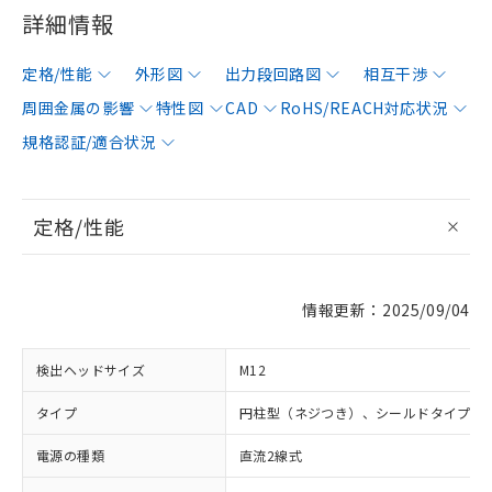
詳細情報
定格/性能
外形図
出力段回路図
相互干渉
周囲金属の影響
特性図
CAD
RoHS/REACH対応状況
規格認証/適合状況
定格/性能
情報更新：2025/09/04
検出ヘッドサイズ
M12
タイプ
円柱型（ネジつき）、シールドタイプ
電源の種類
直流2線式