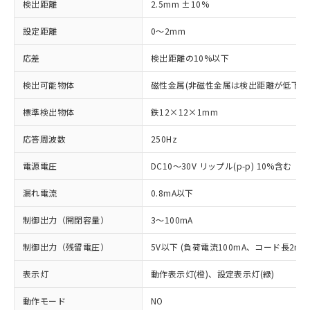
検出距離
2.5mm ±10%
設定距離
0～2mm
応差
検出距離の10%以下
検出可能物体
磁性金属(非磁性金属は検出距離が低下し
標準検出物体
鉄12×12×1mm
応答周波数
250Hz
電源電圧
DC10～30V リップル(p-p) 10%含む
漏れ電流
0.8mA以下
制御出力（開閉容量）
3～100mA
制御出力（残留電圧）
5V以下 (負荷電流100mA、コード長2m時
表示灯
動作表示灯(橙)、設定表示灯(緑)
動作モード
NO