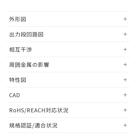
下記の非含有証明書をダウンロードするこ
品・サービスに関するお客様との取
とができます。
合意する
キャンセル
引・商談に必要な範囲で利用すること
をご了承ください。
外形図
EU RoHS指令（10物質）の非含有証明書
※当社の共同利用者とは、
"個人情報
51物質の非含有証明書（当社基準）
情報更新：2025/09/04
の共同利用に関して"
の「1.共同利
出力段回路図
※本証明書は発行日時点で非含有を証明す
用者の範囲」に記載されている法人を
るもので、過去に遡って非含有を証明する
指します。
外形図
情報更新：2025/09/04
ものではありません。
相互干渉
また、RoHS指令のフタル酸エステル類４
出力段回路図
物質の対応では、対応完了までの期間は出
情報更新：2025/09/04
周囲金属の影響
荷製品に未対応品が混在することから備考
欄に対応日を記載しておりました。
相互干渉
情報更新：2025/09/04
特性図
既に当社にて対応品への在庫切替を完了
していることから、特段のことがない限
周囲金属の影響
情報更新：2025/09/04
り、2022年1月12日より割愛しておりま
CAD
す。
検出物体の大きさと材質による影響
ログイン/会員登録いただくと、CADデータをダウンロー
RoHS/REACH対応状況
ドすることができます。
情報更新：2026/7/29
A: 30mm以上、B: 20mm以上
規格認証/適合状況
ログイン/会員登録
EU RoHS
注意事項・凡例