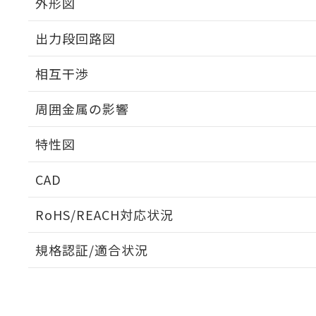
外形図
出力段回路図
外形図
相互干渉
出力段回路図
周囲金属の影響
相互干渉
特性図
周囲金属の影響
CAD
検出物体の大きさと材質による影響
ログイン/会員登録いただくと、CADデータをダウンロ
RoHS/REACH対応状況
規格認証/適合状況
EU RoHS
注意事項・凡例
A: 80mm以上、B: 60mm以上
UL認証
CSA認証
CEマーキング
L: 6mm以上、φd: 24mm以上、D: 6mm以上、m: 8mm以上
ダウンロードデータをご利用いただく前に、以下を必ずお読