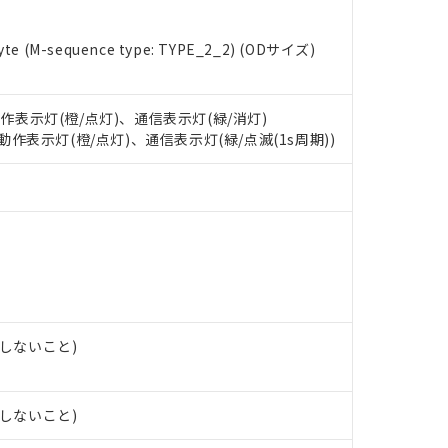
 RoHS指令（10物質）の非含有に対応した製品が提供可能な商品です
e (M-sequence type: TYPE_2_2) (ODサイズ)
oHS指令（10物質）の非含有に対応した製品に切り替える予定のある
 RoHS指令（10物質）の非含有に非対応の商品で、対応品を出す予
 RoHS指令（10物質）の非含有の対応状況を調査中または確認中の
動作表示灯(橙/点灯)、通信表示灯(緑/消灯)
ンス料など無形物で、有害物質有無と関係のない商品です。
: 動作表示灯(橙/点灯)、通信表示灯(緑/点滅(1s周期))
○×表
より、非含有部品としていたものが、含有品と判明した場合などやむ
みいただき、同意のうえご利用ください。
材料含有率が中国RoHSの基準値以下であることを示します。
材料含有率が中国RoHSの基準値を超えていることを示します。
、当社制御機器事業取扱商品の当社在庫状況および標準価格(税抜)
ら貴社製品のうち、外国為替および外国貿易法に定める商品（以下｢
質）：
す。当社販売部門へお問い合わせください。
 水銀(Hg) 1000ppm以下、 カドミウム(Cd) 100ppm以下、
たは国外への提供する場合は、日本国政府の輸出許可(または役務取
000ppm以下、ポリ臭化ビフェニル類(PBB) 1000ppm以下、ポリ臭化ジフェニルエーテル類(P
事業取扱商品の中には、本サービスの対象外となる商品もあること
手続きをとります。
キシル) (DEHP)(別名：DOP) 1000ppm以下、フタル酸ブチルベンジル（BBP） 100
(GB/T26572)：
以下、フタル酸ジイソブチル (DIBP) 1000ppm以下
び標準価格照会結果は、記載している更新日時点での社内データに
物を破棄する場合は、完全に破砕するなど、違法に輸出されないよ
(水銀) : 1000ppm、 Cd(カドミウム) : 100ppm、
業用監視および制御機器に対する適用除外項目は除く。
覧された時点での実際の在庫および標準価格とは異なる場合がある
1000ppm、 PBBs(ポリ臭化ビフェニル類) : 1000ppm、 PBDEs(ポリ臭化ジフェニルエーテル類
物質については閾値を超える意図的な使用がないことを確認しています。
上の在庫あり
 1000ppm、 DIBP(フタル酸ジイソブチル) : 1000ppm、 BBP(フタル酸ブチルベンジル) :
品を、核兵器、ミサイル、化学兵器、生物兵器またはその他武器並
チルヘキシル)) : 1000ppm
況および標準価格はお客様のお取引先、またはお客様担当のオムロ
用いたしません。
露しないこと)
ご相談ください。
は満たないが在庫あり
製品を第三者に販売する場合は、上記1、2および3の内容を当該第
機器販売店や当社販売拠点は「
販売ネットワーク
」をご確認くだ
販売先および販売に係わる関係者が違法に輸出するおそれがある場
用期限
び標準価格結果を当社の事前の承諾なく第三者に漏洩または開示し
え状況などにより、予定月が前後することがあります。
(最新の在庫状況については、お客様のお取引先、またはお客様担当
露しないこと)
（10物質）のすべてが基準値以下であることを示します。
店・当社販売員にご確認ください)
能（部品リスト作成サービス）をご利用いただくには、I-Webメン