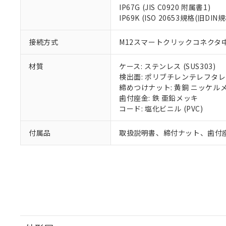
IP67G (JIS C0920 附属書1)
IP69K (ISO 20653規格(旧DIN規
接続方式
M12スマートクリックコネクタ中継
材質
ケース: ステンレス (SUS303)
検出面: ポリブチレンテレフタレー
締めつけナット: 黄銅 ニッケル
歯付座金: 鉄 亜鉛メッキ
コード: 塩化ビニル (PVC)
付属品
取扱説明書、締付ナット、歯付