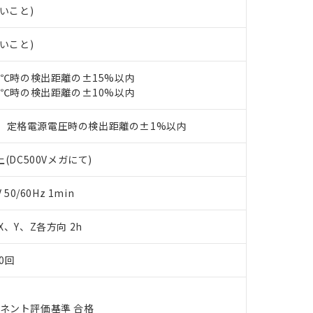
使用状況下において有害物質が外部に漏えいし、環境に深刻な影響を
ないこと)
あります。
機種、また在庫状況の情報を公開していない機種
ェブサイト上で当社にご登録された部品リストについて、当社およ
書ダウンロード
す。当社販売部門へお問い合わせください。
品・サービスに関するお客様との取引・商談に必要な範囲で利用す
ないこと)
合意する
キャンセル
書をダウンロードすることができます。
利用者とは、
"個人情報の共同利用に関して"
の「1.共同利用者の
23℃時の検出距離の±15%以内
します。
10物質）の非含有証明書
23℃時の検出距離の±10%以内
明書（当社基準）
日時点で非含有を証明するもので、過去に遡って非含有を証明するも
、定格電源電圧時の検出距離の±1%以内
令のフタル酸エステル類４物質の対応では、対応完了までの期間は出
備考欄に対応日を記載しておりました。
品への在庫切替を完了していることから、特段のことがない限り、20
(DC500Vメガにて)
す。
0/60Hz 1min
 X、Y、Z各方向 2h
0回
ーネント評価基準 合格