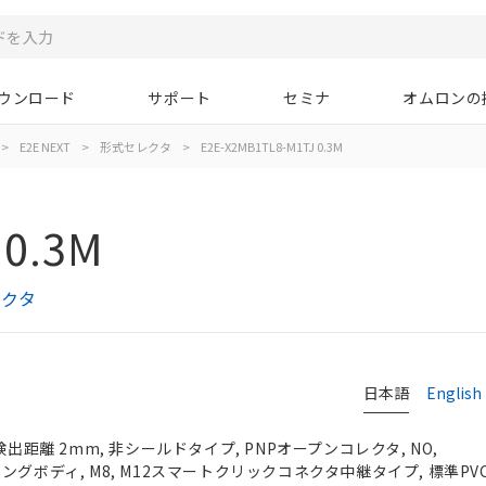
ウンロード
サポート
セミナ
オムロンの
>
E2E NEXT
>
形式セレクタ
>
E2E-X2MB1TL8-M1TJ 0.3M
 0.3M
レクタ
日本語
English
検出距離 2mm, 非シールドタイプ, PNPオープンコレクタ, NO,
）, ロングボディ, M8, M12スマートクリックコネクタ中継タイプ, 標準PV