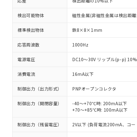
応差
検出距離の10%以下
検出可能物体
磁性金属(非磁性金属は検出距離
標準検出物体
鉄8×8×1mm
応答周波数
1000Hz
電源電圧
DC10～30V リップル(p-p) 10
消費電流
16mA以下
制御出力（出力形式）
PNPオープンコレクタ
制御出力（開閉容量）
-40～+70℃時: 200mA以下
+70～+85℃時: 100mA以下
制御出力（残留電圧）
2V以下 (負荷電流200mA、コー