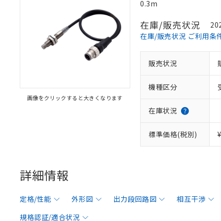
0.3m
在庫/販売状況
20
在庫/販売状況 ご利用条
販売状況
機種区分
画像をクリックすると大きくなります
在庫状況
標準価格(税別)
詳細情報
定格/性能
外形図
出力段回路図
相互干渉
規格認証/適合状況