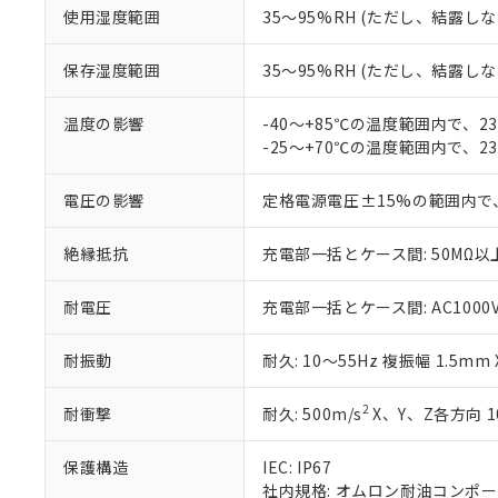
「10」：通常の
使用湿度範囲
35～95%RH (ただし、結露し
ている必要が
味します。
空
受注生産
お客様が当ウ
※3 非含有証明
「－」：未確認で
白
が、当社の製
保存湿度範囲
35～95%RH (ただし、結露し
さい。
下記の非含有証明
※当社の共同
温度の影響
-40～+85℃の温度範囲内で、
いる法人を指
EU RoHS指令（
-25～+70℃の温度範囲内で、
51物質の非含有証
※本証明書は発行
電圧の影響
定格電源電圧±15%の範囲内で
また、RoHS指
混在することから
既に当社にて対応
絶縁抵抗
充電部一括とケース間: 50MΩ以上
り割愛しておりま
耐電圧
充電部一括とケース間: AC1000V 5
耐振動
耐久: 10～55Hz 複振幅 1.5mm
2
耐衝撃
耐久: 500m/s
X、Y、Z各方向 1
保護構造
IEC: IP67
社内規格: オムロン耐油コンポ