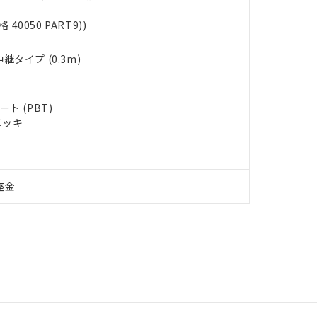
格 40050 PART9))
タイプ (0.3m)
ト (PBT)
メッキ
座金