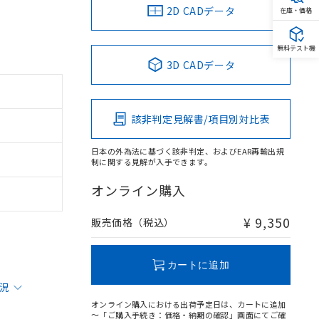
2D CADデータ
在庫・価格
無料テスト機
3D CADデータ
該非判定見解書/項目別対比表
日本の外為法に基づく該非判定、およびEAR再輸出規
制に関する見解が入手できます。
オンライン購入
¥ 9,350
販売価格（税込）
カートに追加
状況
オンライン購入における出荷予定日は、カートに追加
～「ご購入手続き：価格・納期の確認」画面にてご確