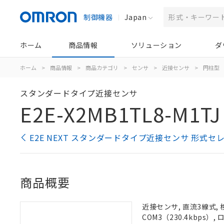
制御機器
Japan
ホーム
商品情報
ソリューション
ダ
ホーム
>
商品情報
>
商品カテゴリ
>
センサ
>
近接センサ
>
円柱型
スタンダードタイプ近接センサ
E2E-X2MB1TL8-M1TJ
E2E NEXT スタンダードタイプ近接センサ 形式セ
商品概要
近接センサ, 直流3線式, 
COM3（230.4kbps