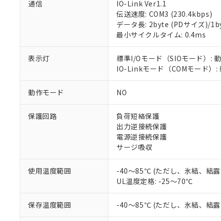
※1 対応状況
通信
IO-Link Ver1.1
伝送速度: COM3 (230.4kbps)
対応済み：EU
データ長: 2byte (PDサイズ)/1byt
対応予定：EU R
最小サイクルタイム: 0.4ms
対応予定なし：EU
調査・確認中：EU
ご利用条件
表示灯
標準I/Oモード（SIOモード）: 
非該当品：ライセ
IO-Linkモード（COMモード）
※1 中国RoHS
仕入先様の事情に
があります。
以下の条件をお読
「○」：最大均質
動作モード
NO
「×」：最大均質
本サービスは
当社は、これ
*EU RoHS指令（10物
「－」：未確認で
鉛(Pb) 1000ppm以下、
くものです。
う）を輸出ま
保護回路
負荷短絡保護
記
説明
六価クロム(Cr(Ⅵ)) 1
当社制御機器
などの必要な
出力逆接続保護
フタル酸ビス(2-エチルヘ
号
*中国RoHS10物質の基準値 
ル（DBP） 1000ppm
在庫状況およ
当社は規制貨
電源逆接続保護
Pb(鉛) :1000ppm、 Hg
但し、RoHS指令で産
のであり、閲
ます。
サージ吸収
Cr(Ⅵ)(六価クロム) : 
フタル酸エステル類の４
○
一定数以
DBP(フタル酸ジブチル) :
い。
当社は貴社製
DEHP(フタル酸ビス(2-エ
正式な納期状
置等に一切使
使用温度範囲
-40～85℃ (ただし、氷結、結
当社販売員に
※2 対応予定月
△
一定数に
当社は、貴社
UL温度定格: -25～70℃
オムロン制御
また当社は、
※2 環境保護使
在庫状況およ
部品在庫の切り替
たしません。
－
在庫なし
保存温度範囲
-40～85℃ (ただし、氷結、結
す。
「ｅ」：有害物質
機器販売
マイパーツ機