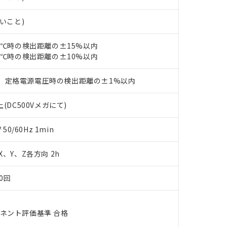
あります。
機種、また在庫状況の情報を公開していない機種
ェブサイト上で当社にご登録された部品リストについて、当社およ
書ダウンロード
す。当社販売部門へお問い合わせください。
ないこと)
品・サービスに関するお客様との取引・商談に必要な範囲で利用す
合意する
キャンセル
書をダウンロードすることができます。
利用者とは、
"個人情報の共同利用に関して"
の「1.共同利用者の
23℃時の検出距離の±15%以内
します。
23℃時の検出距離の±10%以内
10物質）の非含有証明書
明書（当社基準）
日時点で非含有を証明するもので、過去に遡って非含有を証明するも
、定格電源電圧時の検出距離の±1%以内
令のフタル酸エステル類４物質の対応では、対応完了までの期間は出
備考欄に対応日を記載しておりました。
(DC500Vメガにて)
品への在庫切替を完了していることから、特段のことがない限り、20
す。
0/60Hz 1min
 X、Y、Z各方向 2h
0回
ーネント評価基準 合格