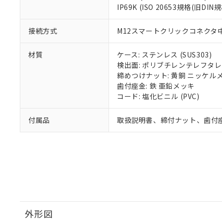
IP69K (ISO 20653規格(旧DIN規
接続方式
M12スマートクリックコネクタ中継
材質
ケース: ステンレス (SUS303)
検出面: ポリブチレンテレフタレー
締めつけナット: 黄銅 ニッケル
歯付座金: 鉄 亜鉛メッキ
コード: 塩化ビニル (PVC)
付属品
取扱説明書、締付ナット、歯付
外形図