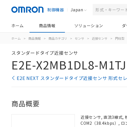
制御機器
Japan
ホーム
商品情報
ソリューション
ダ
ホーム
>
商品情報
>
商品カテゴリ
>
センサ
>
近接センサ
>
円柱型
スタンダードタイプ近接センサ
E2E-X2MB1DL8-M1TJ
E2E NEXT スタンダードタイプ近接センサ 形式セ
商品概要
近接センサ, 直流3線式, 
COM2（38.4kbps）,