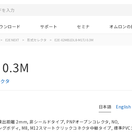
ウンロード
サポート
セミナ
オムロンの
>
E2E NEXT
>
形式セレクタ
>
E2E-X2MB1DL8-M1TJ 0.3M
 0.3M
レクタ
日本語
English
検出距離 2mm, 非シールドタイプ, PNPオープンコレクタ, NO,
 ロングボディ, M8, M12スマートクリックコネクタ中継タイプ, 標準PVCコ