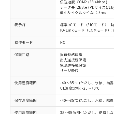
伝送速度: COM2 (38.4kbps)
データ長: 2byte (PDサイズ)/1byt
対応済み：EU
最小サイクルタイム: 2.3ms
対応予定：EU R
対応予定なし：EU
調査・確認中：EU
表示灯
標準I/Oモード（SIOモード）: 
ご利用条件
非該当品：ライセ
IO-Linkモード（COMモード）
※1 中国RoHS
仕入先様の事情に
があります。
以下の条件をお読
動作モード
NO
「○」：最大均質
「×」：最大均質
本サービスは
当社は、これ
*EU RoHS指令（10物
保護回路
負荷短絡保護
「－」：未確認で
鉛(Pb) 1000ppm以下、
くものです。
う）を輸出ま
記
説明
六価クロム(Cr(Ⅵ)) 1
出力逆接続保護
当社制御機器
などの必要な
フタル酸ビス(2-エチルヘ
号
電源逆接続保護
*中国RoHS10物質の基準値 
ル（DBP） 1000ppm
在庫状況およ
当社は規制貨
Pb(鉛) :1000ppm、 Hg
サージ吸収
但し、RoHS指令で産
のであり、閲
ます。
Cr(Ⅵ)(六価クロム) : 
フタル酸エステル類の４
○
一定数以
DBP(フタル酸ジブチル) :
い。
当社は貴社製
DEHP(フタル酸ビス(2-エ
使用温度範囲
-40～85℃ (ただし、氷結、結
正式な納期状
置等に一切使
UL温度定格: -25～70℃
当社販売員に
※2 対応予定月
△
一定数に
当社は、貴社
オムロン制御
また当社は、
※2 環境保護使
在庫状況およ
部品在庫の切り替
たしません。
保存温度範囲
-40～85℃ (ただし、氷結、結
－
在庫なし
す。
「ｅ」：有害物質
機器販売
マイパーツ機
「10」：通常の
使用湿度範囲
35～95%RH (ただし、結露し