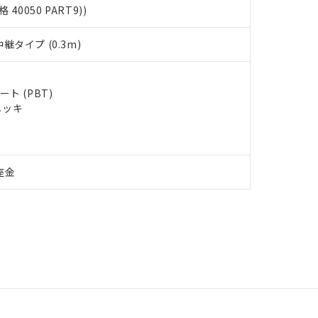
格 40050 PART9))
タイプ (0.3m)
ト (PBT)
メッキ
座金