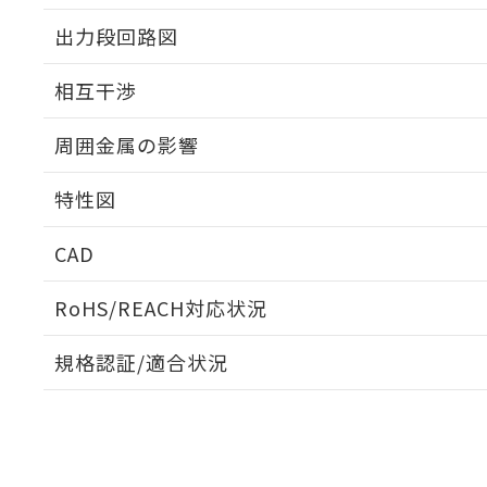
出力段回路図
外形図
相互干渉
出力段回路図
周囲金属の影響
相互干渉
特性図
周囲金属の影響
CAD
検出物体の大きさと材質による影響
ログイン/会員登録いただくと、CADデータをダウンロ
RoHS/REACH対応状況
規格認証/適合状況
EU RoHS
注意事項・凡例
A: 80mm以上、B: 60mm以上
UL認証
CSA認証
CEマーキング
L: 6mm以上、φd: 24mm以上、D: 6mm以上、m: 8mm以上
ダウンロードデータをご利用いただく前に、以下を必ずお読
Yes
Yes
Yes
対応状況
対応予定月
※1
※2
金属埋め込み
ソフトウェアの使用条件