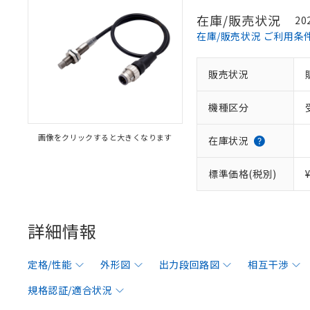
在庫/販売状況
20
在庫/販売状況 ご利用条
販売状況
機種区分
画像をクリックすると大きくなります
在庫状況
標準価格(税別)
詳細情報
定格/性能
外形図
出力段回路図
相互干渉
規格認証/適合状況