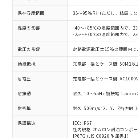
ている必要が
味します。
空
受注生産
お客様が当ウ
※3 非含有証明
「－」：未確認で
白
保存湿度範囲
35～95%RH (ただし、結露し
が、当社の製
さい。
下記の非含有証明
※当社の共同
温度の影響
-40～+85℃の温度範囲内で、
いる法人を指
-25～+70℃の温度範囲内で、
EU RoHS指令（
51物質の非含有証
※本証明書は発行
電圧の影響
定格電源電圧±15%の範囲内で
また、RoHS指
混在することから
絶縁抵抗
充電部一括とケース間: 50MΩ以上
既に当社にて対応
り割愛しておりま
耐電圧
充電部一括とケース間: AC1000V 5
耐振動
耐久: 10～55Hz 複振幅 1.5mm
2
耐衝撃
耐久: 500m/s
X、Y、Z各方向 1
保護構造
IEC: IP67
社内規格: オムロン耐油コンポ
IP67G (JIS C0920 附属書1)