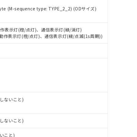
e (M-sequence type: TYPE_2_2) (ODサイズ)
 RoHS指令（10物質）の非含有に対応した製品が提供可能な商品です
oHS指令（10物質）の非含有に対応した製品に切り替える予定のある
 RoHS指令（10物質）の非含有に非対応の商品で、対応品を出す予
 RoHS指令（10物質）の非含有の対応状況を調査中または確認中の
動作表示灯(橙/点灯)、通信表示灯(緑/消灯)
ンス料など無形物で、有害物質有無と関係のない商品です。
: 動作表示灯(橙/点灯)、通信表示灯(緑/点滅(1s周期))
○×表
より、非含有部品としていたものが、含有品と判明した場合などやむ
みいただき、同意のうえご利用ください。
材料含有率が中国RoHSの基準値以下であることを示します。
材料含有率が中国RoHSの基準値を超えていることを示します。
、当社制御機器事業取扱商品の当社在庫状況および標準価格(税抜)
ら貴社製品のうち、外国為替および外国貿易法に定める商品（以下｢
質）：
す。当社販売部門へお問い合わせください。
 水銀(Hg) 1000ppm以下、 カドミウム(Cd) 100ppm以下、
たは国外への提供する場合は、日本国政府の輸出許可(または役務取
000ppm以下、ポリ臭化ビフェニル類(PBB) 1000ppm以下、ポリ臭化ジフェニルエーテル類(P
事業取扱商品の中には、本サービスの対象外となる商品もあること
手続きをとります。
キシル) (DEHP)(別名：DOP) 1000ppm以下、フタル酸ブチルベンジル（BBP） 100
(GB/T26572)：
以下、フタル酸ジイソブチル (DIBP) 1000ppm以下
び標準価格照会結果は、記載している更新日時点での社内データに
物を破棄する場合は、完全に破砕するなど、違法に輸出されないよ
(水銀) : 1000ppm、 Cd(カドミウム) : 100ppm、
業用監視および制御機器に対する適用除外項目は除く。
覧された時点での実際の在庫および標準価格とは異なる場合がある
1000ppm、 PBBs(ポリ臭化ビフェニル類) : 1000ppm、 PBDEs(ポリ臭化ジフェニルエーテル類
物質については閾値を超える意図的な使用がないことを確認しています。
上の在庫あり
 1000ppm、 DIBP(フタル酸ジイソブチル) : 1000ppm、 BBP(フタル酸ブチルベンジル) :
品を、核兵器、ミサイル、化学兵器、生物兵器またはその他武器並
チルヘキシル)) : 1000ppm
露しないこと)
況および標準価格はお客様のお取引先、またはお客様担当のオムロ
用いたしません。
ご相談ください。
は満たないが在庫あり
製品を第三者に販売する場合は、上記1、2および3の内容を当該第
機器販売店や当社販売拠点は「
販売ネットワーク
」をご確認くだ
販売先および販売に係わる関係者が違法に輸出するおそれがある場
用期限
び標準価格結果を当社の事前の承諾なく第三者に漏洩または開示し
え状況などにより、予定月が前後することがあります。
露しないこと)
(最新の在庫状況については、お客様のお取引先、またはお客様担当
（10物質）のすべてが基準値以下であることを示します。
店・当社販売員にご確認ください)
能（部品リスト作成サービス）をご利用いただくには、I-Webメン
使用状況下において有害物質が外部に漏えいし、環境に深刻な影響を
ないこと)