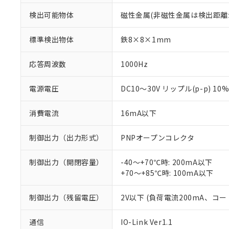
検出可能物体
磁性金属(非磁性金属は検出距離
標準検出物体
鉄8×8×1mm
応答周波数
1000Hz
電源電圧
DC10～30V リップル(p-p) 10
消費電流
16mA以下
制御出力（出力形式）
PNPオープンコレクタ
制御出力（開閉容量）
-40～+70℃時: 200mA以下
+70～+85℃時: 100mA以下
制御出力（残留電圧）
2V以下 (負荷電流200mA、コー
通信
IO-Link Ver1.1
※1 対応状況