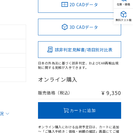
2D CADデータ
在庫・価格
無料テスト機
3D CADデータ
該非判定見解書/項目別対比表
日本の外為法に基づく該非判定、およびEAR再輸出規
制に関する見解が入手できます。
オンライン購入
¥ 9,350
販売価格（税込）
カートに追加
状況
オンライン購入における出荷予定日は、カートに追加
～「ご購入手続き：価格・納期の確認」画面にてご確