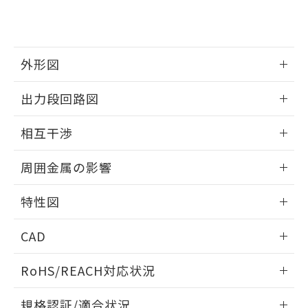
および当社の共同利用者が、当社の製
下記の非含有証明書をダウンロードするこ
品・サービスに関するお客様との取
とができます。
合意する
キャンセル
引・商談に必要な範囲で利用すること
をご了承ください。
EU RoHS指令（10物質）の非含有証明書
外形図
※当社の共同利用者とは、
"個人情報
51物質の非含有証明書（当社基準）
の共同利用に関して"
の「1.共同利
※本証明書は発行日時点で非含有を証明す
情報更新：2025/09/04
用者の範囲」に記載されている法人を
出力段回路図
るもので、過去に遡って非含有を証明する
指します。
ものではありません。
外形図
情報更新：2025/09/04
相互干渉
また、RoHS指令のフタル酸エステル類４
物質の対応では、対応完了までの期間は出
出力段回路図
情報更新：2025/09/04
荷製品に未対応品が混在することから備考
周囲金属の影響
欄に対応日を記載しておりました。
相互干渉
既に当社にて対応品への在庫切替を完了
情報更新：2025/09/04
特性図
していることから、特段のことがない限
り、2022年1月12日より割愛しておりま
周囲金属の影響
情報更新：2025/09/04
す。
CAD
検出物体の大きさと材質による影響
ログイン/会員登録いただくと、CADデータをダウンロー
RoHS/REACH対応状況
ドすることができます。
情報更新：2026/7/29
A: 30mm以上、B: 20mm以上
規格認証/適合状況