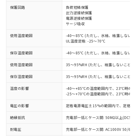
保護回路
負荷短絡保護
出力逆接続保護
※1 対応状況
電源逆接続保護
サージ吸収
対応済み：EU RoHS指令（10物質）の
使用温度範囲
-40～85℃ (ただし、氷結、結露しないこ
非含有に対応した製品が提供可能な商品で
UL温度定格: -25～70℃
す。
対応予定：EU RoHS指令（10物質）の非含
保存温度範囲
-40～85℃ (ただし、氷結、結露しないこ
ご利用条件
有に対応した製品に切り替える予定のある
商品です。
使用湿度範囲
35～95%RH (ただし、結露しないこと)
対応予定なし：EU RoHS指令（10物質）の
以下の条件をお読みいただき、同意のうえ
非含有に非対応の商品で、対応品を出す予
保存湿度範囲
35～95%RH (ただし、結露しないこと)
ご利用ください。
定はありません。
調査・確認中：EU RoHS指令（10物質）の
温度の影響
-40～+85℃の温度範囲内で、23℃時の
本サービスは、当社制御機器事業取扱
※1 中国RoHS○×表
非含有の対応状況を調査中または確認中の
-25～+70℃の温度範囲内で、23℃時の
商品の当社在庫状況および標準価格
商品です。
(税抜)を提供させていただくもので
「○」：最大均質材料含有率が中国RoHSの
電圧の影響
定格電源電圧±15%の範囲内で、定格電
非該当品：ライセンス料など無形物で、有
す。
基準値以下であることを示します。
害物質有無と関係のない商品です。
当社制御機器事業取扱商品の中には、
絶縁抵抗
充電部一括とケース間: 50MΩ以上(DC50
「×」：最大均質材料含有率が中国RoHSの
仕入先様の事情により、非含有部品として
本サービスの対象外となる商品もある
基準値を超えていることを示します。
いたものが、含有品と判明した場合などや
当社は、これら貴社製品のうち、外国
ことをご了承ください。
耐電圧
充電部一括とケース間: AC1000V 50/60Hz
「－」：未確認です。当社販売部門へお問
むを得ず変更することがあります。
為替および外国貿易法に定める商品
在庫状況および標準価格照会結果は、