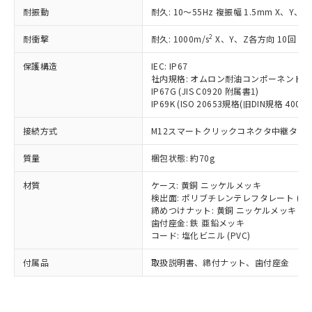
い合わせください。
（以下｢規制貨物等」という）を輸出
耐振動
記載している更新日時点での社内デー
耐久: 10～55Hz 複振幅 1.5mm X、Y、Z
*EU RoHS指令（10物質）：
または国外への提供する場合は、日本
記
タに基づき作成されるものであり、閲
説明
鉛(Pb) 1000ppm以下、 水銀(Hg) 1000ppm以下、 カド
*中国RoHS10物質の基準値 (GB/T26572)：
国政府の輸出許可(または役務取引許
2
耐衝撃
耐久: 1000m/s
X、Y、Z各方向 10回
号
覧された時点での実際の在庫および標
ミウム(Cd) 100ppm以下、
Pb(鉛) :1000ppm、 Hg(水銀) : 1000ppm、 Cd(カドミウ
可)を取得するなどの必要な手続きを
六価クロム(Cr(Ⅵ)) 1000ppm以下、ポリ臭化ビフェニル
ム) : 100ppm、
準価格とは異なる場合があることをご
類(PBB) 1000ppm以下、ポリ臭化ジフェニルエーテル類
Cr(Ⅵ)(六価クロム) : 1000ppm、 PBBs(ポリ臭化ビフェ
保護構造
とります。
IEC: IP67
了承ください。
(PBDE) 1000ppm以下、フタル酸ビス(2-エチルヘキシ
○
一定数以上の在庫あり
ニル類) : 1000ppm、 PBDEs(ポリ臭化ジフェニルエーテ
社内規格: オムロン耐油コンポーネント評
当社は規制貨物を破棄する場合は、完
ル) (DEHP)(別名：DOP) 1000ppm以下、フタル酸ブチ
正式な納期状況および標準価格はお客
ル類) : 1000ppm、
IP67G (JIS C0920 附属書1)
ルベンジル（BBP） 1000ppm以下、フタル酸ジブチル
全に破砕するなど、違法に輸出されな
DBP(フタル酸ジブチル) : 1000ppm、 DIBP(フタル酸ジ
様のお取引先、またはお客様担当のオ
IP69K (ISO 20653規格(旧DIN規格 40050 
（DBP） 1000ppm以下、フタル酸ジイソブチル
イソブチル) : 1000ppm、 BBP(フタル酸ブチルベンジ
△
一定数には満たないが在庫あり
いよう必要な手段を講じます。
ムロン制御機器販売店・当社販売員に
(DIBP) 1000ppm以下
ル) : 1000ppm、
当社は貴社製品を、核兵器、ミサイ
但し、RoHS指令で産業用監視および制御機器に対する
DEHP(フタル酸ビス(2-エチルヘキシル)) : 1000ppm
ご相談ください。
接続方式
M12スマートクリックコネクタ中継タイプ (
適用除外項目は除く。
ル、化学兵器、生物兵器またはその他
－
在庫なし(最新の在庫状況につ
オムロン制御機器販売店や当社販売拠
フタル酸エステル類の４物質については閾値を超える意
武器並びにこれらの製造装置等に一切
いては、お客様のお取引先、ま
図的な使用がないことを確認しています。
質量
点は「
販売ネットワーク
梱包状態: 約70g
」をご確認
※2 環境保護使用期限
使用いたしません。
たはお客様担当のオムロン制御
ください。
当社は、貴社製品を第三者に販売する
材質
機器販売店・当社販売員にご確
ケース: 黄銅 ニッケルメッキ
在庫状況および標準価格結果を当社の
※2 対応予定月
「ｅ」：有害物質（10物質）のすべてが基
場合は、上記1、2および3の内容を当
検出面: ポリブチレンテレフタレート (PB
認ください)
事前の承諾なく第三者に漏洩または開
準値以下であることを示します。
締めつけナット: 黄銅 ニッケルメッキ
該第三者に通知します。また当社は、
示しないようお願いします。
歯付座金: 鉄 亜鉛メッキ
部品在庫の切り替え状況などにより、予定
「10」：通常の使用状況下において有害物
販売先および販売に係わる関係者が違
マイパーツ機能（部品リスト作成サー
空
受注生産機種、また在庫状況の
コード: 塩化ビニル (PVC)
月が前後することがあります。
質が外部に漏えいし、環境に深刻な影響を
法に輸出するおそれがある場合は、取
ビス）をご利用いただくには、I-Web
白
情報を公開していない機種
及ぼさない年数を意味します。
り引きをいたしません。
メンバーズにご登録されている必要が
付属品
取扱説明書、締付ナット、歯付座金
「－」：未確認です。当社販売部門へお問
あります。
い合わせください。
お客様が当ウェブサイト上で当社にご
※3 非含有証明書ダウンロード
登録された部品リストについて、当社