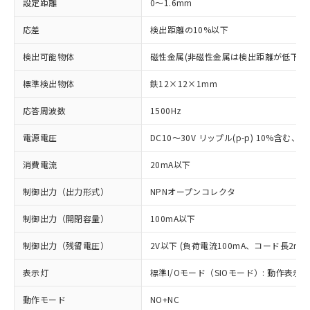
設定距離
0～1.6mm
応差
検出距離の10%以下
検出可能物体
磁性金属(非磁性金属は検出距離が低下し
標準検出物体
鉄12×12×1mm
応答周波数
1500Hz
電源電圧
DC10～30V リップル(p-p) 10%含む、Cla
消費電流
20mA以下
制御出力（出力形式）
NPNオープンコレクタ
制御出力（開閉容量）
100mA以下
制御出力（残留電圧）
2V以下 (負荷電流100mA、コード長2m時
表示灯
標準I/Oモード（SIOモード）: 動作表示灯
動作モード
NO+NC