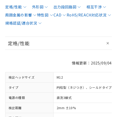
定格/性能
外形図
出力段回路図
相互干渉
周囲金属の影響
特性図
CAD
RoHS/REACH対応状況
規格認証/適合状況
定格/性能
情報更新：2025/09/04
検出ヘッドサイズ
M12
タイプ
円柱型（ネジつき）、シールドタイプ
電源の種類
直流3線式
検出距離
2mm ±10%