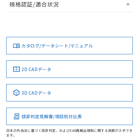
A: 20mm以上、B: 15mm以上
規格認証/適合状況
ログイン/会員登録
EU RoHS
注意事項・凡例
UL認証
CSA認証
CEマーキング
L: 0mm以上、φd: 8mm以上、D: 0mm以上、m: 4.5mm以
上、n: 12mm以上
Yes
Yes
Yes
金属埋め込み
対応状況
対応予定月
※1
※2
ダウンロードデータをご利用いただく前に、以下を必ずお読
タイムチャート
みください。
カタログ/データシート/マニュアル
対応済み
ソフトウェアの使用条件
LR型式承認
DNV型式承認
BV型式承認
KR型式承
（イギリス
（ノルウェー
（フランス
（韓国
船舶規格）
船舶規格）
船舶規格）
船舶規格
中国 RoHS
注意事項・凡例
2D CADデータ
No
No
No
No
l: 0mm以上、φd: 8mm以上、D: 0mm以上、m: 4.5mm以
上、n: 12mm以上
中国 RoHS表
※1 ※2
検出領域
3D CADデータ
この製品の規格認証/適合状況ページへ
Pb
Hg
Cd
Cr(VI)
その他の認証はこちらのページからご検索ください
該非判定見解書/項目別対比表
X
O
O
O
日本の外為法に基づく該非判定、およびEAR再輸出規制に関する見解が入手でき
ます。