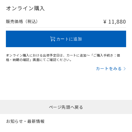
"対応済み"や非含有の記載がされた商品であっても、流通
在庫等で未対応品が混在する可能性があります。
オンライン購入
非含有品が必要な際は、弊社営業部門もしくは販売店へお
問い合わせください。
¥ 11,880
販売価格（税込）
この製品のRoHS/REACH対応状況ページへ
カートに追加
オンライン購入における出荷予定日は、カートに追加～「ご購入手続き：価
格・納期の確認」画面にてご確認ください。
カートをみる
ページ先頭へ戻る
お知らせ・最新情報