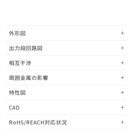
および当社の共同利用者が、当社の製
下記の非含有証明書をダウンロードするこ
品・サービスに関するお客様との取
とができます。
合意する
キャンセル
引・商談に必要な範囲で利用すること
をご了承ください。
EU RoHS指令（10物質）の非含有証明書
※当社の共同利用者とは、
"個人情報
外形図
51物質の非含有証明書（当社基準）
の共同利用に関して"
の「1.共同利
※本証明書は発行日時点で非含有を証明す
用者の範囲」に記載されている法人を
情報更新：2025/09/04
出力段回路図
るもので、過去に遡って非含有を証明する
指します。
ものではありません。
外形図
情報更新：2025/09/04
また、RoHS指令のフタル酸エステル類４
相互干渉
物質の対応では、対応完了までの期間は出
出力段回路図
荷製品に未対応品が混在することから備考
情報更新：2025/09/04
周囲金属の影響
欄に対応日を記載しておりました。
既に当社にて対応品への在庫切替を完了
相互干渉
情報更新：2025/09/04
していることから、特段のことがない限
特性図
り、2022年1月12日より割愛しておりま
周囲金属の影響
情報更新：2025/09/04
す。
CAD
検出物体の大きさと材質による影響
ログイン/会員登録いただくと、CADデータをダウンロー
RoHS/REACH対応状況
ドすることができます。
情報更新：2026/7/29