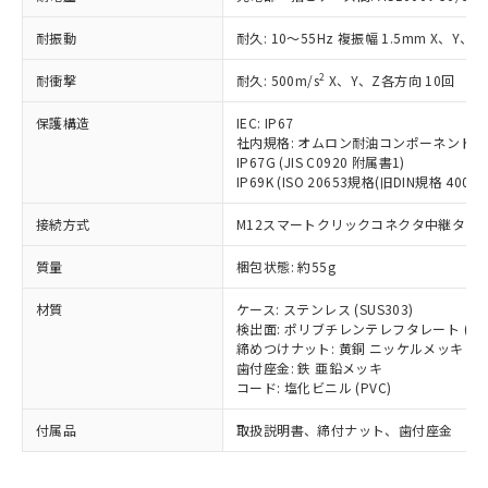
為替および外国貿易法に定める商品
在庫状況および標準価格照会結果は、
い合わせください。
（以下｢規制貨物等」という）を輸出
記載している更新日時点での社内デー
耐振動
耐久: 10～55Hz 複振幅 1.5mm X、Y、Z
*EU RoHS指令（10物質）：
または国外への提供する場合は、日本
記
タに基づき作成されるものであり、閲
説明
鉛(Pb) 1000ppm以下、 水銀(Hg) 1000ppm以下、 カド
*中国RoHS10物質の基準値 (GB/T26572)：
国政府の輸出許可(または役務取引許
号
覧された時点での実際の在庫および標
ミウム(Cd) 100ppm以下、
Pb(鉛) :1000ppm、 Hg(水銀) : 1000ppm、 Cd(カドミウ
2
耐衝撃
耐久: 500m/s
X、Y、Z各方向 10回
可)を取得するなどの必要な手続きを
六価クロム(Cr(Ⅵ)) 1000ppm以下、ポリ臭化ビフェニル
ム) : 100ppm、
準価格とは異なる場合があることをご
類(PBB) 1000ppm以下、ポリ臭化ジフェニルエーテル類
Cr(Ⅵ)(六価クロム) : 1000ppm、 PBBs(ポリ臭化ビフェ
とります。
了承ください。
保護構造
IEC: IP67
(PBDE) 1000ppm以下、フタル酸ビス(2-エチルヘキシ
○
一定数以上の在庫あり
ニル類) : 1000ppm、 PBDEs(ポリ臭化ジフェニルエーテ
当社は規制貨物を破棄する場合は、完
ル) (DEHP)(別名：DOP) 1000ppm以下、フタル酸ブチ
正式な納期状況および標準価格はお客
社内規格: オムロン耐油コンポーネント評
ル類) : 1000ppm、
ルベンジル（BBP） 1000ppm以下、フタル酸ジブチル
全に破砕するなど、違法に輸出されな
DBP(フタル酸ジブチル) : 1000ppm、 DIBP(フタル酸ジ
IP67G (JIS C0920 附属書1)
様のお取引先、またはお客様担当のオ
（DBP） 1000ppm以下、フタル酸ジイソブチル
イソブチル) : 1000ppm、 BBP(フタル酸ブチルベンジ
△
一定数には満たないが在庫あり
いよう必要な手段を講じます。
IP69K (ISO 20653規格(旧DIN規格 40050 
ムロン制御機器販売店・当社販売員に
(DIBP) 1000ppm以下
ル) : 1000ppm、
当社は貴社製品を、核兵器、ミサイ
但し、RoHS指令で産業用監視および制御機器に対する
DEHP(フタル酸ビス(2-エチルヘキシル)) : 1000ppm
ご相談ください。
適用除外項目は除く。
接続方式
M12スマートクリックコネクタ中継タイプ (
ル、化学兵器、生物兵器またはその他
－
在庫なし(最新の在庫状況につ
オムロン制御機器販売店や当社販売拠
フタル酸エステル類の４物質については閾値を超える意
武器並びにこれらの製造装置等に一切
いては、お客様のお取引先、ま
図的な使用がないことを確認しています。
点は「
販売ネットワーク
」をご確認
質量
梱包状態: 約55g
※2 環境保護使用期限
使用いたしません。
たはお客様担当のオムロン制御
ください。
当社は、貴社製品を第三者に販売する
機器販売店・当社販売員にご確
在庫状況および標準価格結果を当社の
材質
ケース: ステンレス (SUS303)
※2 対応予定月
「ｅ」：有害物質（10物質）のすべてが基
場合は、上記1、2および3の内容を当
認ください)
事前の承諾なく第三者に漏洩または開
検出面: ポリブチレンテレフタレート (PB
準値以下であることを示します。
該第三者に通知します。また当社は、
示しないようお願いします。
締めつけナット: 黄銅 ニッケルメッキ
部品在庫の切り替え状況などにより、予定
「10」：通常の使用状況下において有害物
販売先および販売に係わる関係者が違
歯付座金: 鉄 亜鉛メッキ
マイパーツ機能（部品リスト作成サー
空
受注生産機種、また在庫状況の
月が前後することがあります。
質が外部に漏えいし、環境に深刻な影響を
法に輸出するおそれがある場合は、取
コード: 塩化ビニル (PVC)
ビス）をご利用いただくには、I-Web
白
情報を公開していない機種
及ぼさない年数を意味します。
り引きをいたしません。
メンバーズにご登録されている必要が
付属品
「－」：未確認です。当社販売部門へお問
取扱説明書、締付ナット、歯付座金
あります。
い合わせください。
お客様が当ウェブサイト上で当社にご
※3 非含有証明書ダウンロード
登録された部品リストについて、当社