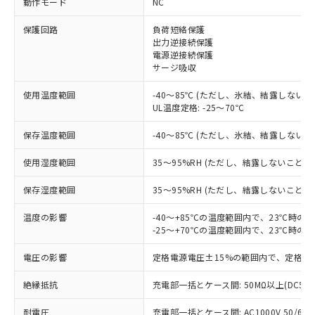
動作モード
NC
保護回路
負荷短絡保護
出力逆接続保護
※1 対応状況
電源逆接続保護
サージ吸収
対応済み：EU RoHS指令（10物質）の
非含有に対応した製品が提供可能な商品で
使用温度範囲
-40～85℃ (ただし、氷結、結露しないこ
す。
UL温度定格: -25～70℃
対応予定：EU RoHS指令（10物質）の非含
ご利用条件
有に対応した製品に切り替える予定のある
保存温度範囲
-40～85℃ (ただし、氷結、結露しないこ
商品です。
使用湿度範囲
35～95%RH (ただし、結露しないこと)
対応予定なし：EU RoHS指令（10物質）の
以下の条件をお読みいただき、同意のうえ
非含有に非対応の商品で、対応品を出す予
ご利用ください。
保存湿度範囲
35～95%RH (ただし、結露しないこと)
定はありません。
調査・確認中：EU RoHS指令（10物質）の
本サービスは、当社制御機器事業取扱
温度の影響
-40～+85℃の温度範囲内で、23℃時の
※1 中国RoHS○×表
非含有の対応状況を調査中または確認中の
商品の当社在庫状況および標準価格
-25～+70℃の温度範囲内で、23℃時の
商品です。
(税抜)を提供させていただくもので
「○」：最大均質材料含有率が中国RoHSの
非該当品：ライセンス料など無形物で、有
電圧の影響
定格電源電圧±15%の範囲内で、定格電
す。
基準値以下であることを示します。
害物質有無と関係のない商品です。
当社制御機器事業取扱商品の中には、
「×」：最大均質材料含有率が中国RoHSの
仕入先様の事情により、非含有部品として
絶縁抵抗
充電部一括とケース間: 50MΩ以上(DC50
本サービスの対象外となる商品もある
基準値を超えていることを示します。
いたものが、含有品と判明した場合などや
当社は、これら貴社製品のうち、外国
ことをご了承ください。
「－」：未確認です。当社販売部門へお問
むを得ず変更することがあります。
耐電圧
充電部一括とケース間: AC1000V 50/60Hz