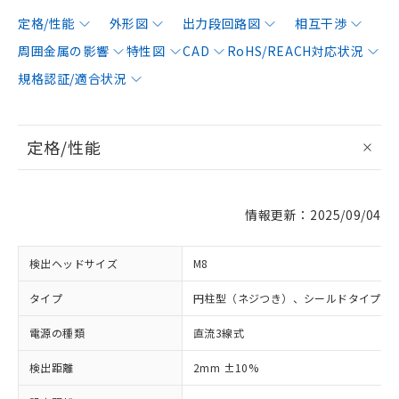
定格/性能
外形図
出力段回路図
相互干渉
周囲金属の影響
特性図
CAD
RoHS/REACH対応状況
規格認証/適合状況
定格/性能
情報更新：2025/09/04
検出ヘッドサイズ
M8
タイプ
円柱型（ネジつき）、シールドタイプ
電源の種類
直流3線式
検出距離
2mm ±10%