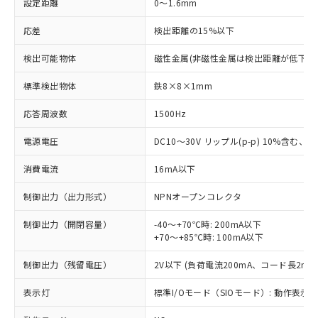
設定距離
0～1.6mm
応差
検出距離の15%以下
検出可能物体
磁性金属(非磁性金属は検出距離が低下し
標準検出物体
鉄8×8×1mm
応答周波数
1500Hz
電源電圧
DC10～30V リップル(p-p) 10%含む、Cla
消費電流
16mA以下
制御出力（出力形式）
NPNオープンコレクタ
制御出力（開閉容量）
-40～+70℃時: 200mA以下
+70～+85℃時: 100mA以下
制御出力（残留電圧）
2V以下 (負荷電流200mA、コード長2m時
表示灯
標準I/Oモード（SIOモード）: 動作表示灯