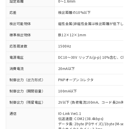
設定距離
0～1.6mm
応差
検出距離の10%以下
検出可能物体
磁性金属(非磁性金属は検出距離が低下します
標準検出物体
鉄12×12×1mm
応答周波数
1500Hz
電源電圧
DC10～30V リップル(p-p) 10%含む、Class
消費電流
20mA以下
制御出力（出力形式）
PNPオープンコレクタ
制御出力（開閉容量）
100mA以下
制御出力（残留電圧）
2V以下 (負荷電流100mA、コード長2m時)
通信
IO-Link Ver1.1
伝送速度: COM2 (38.4kbps)
データ長: 2byte (PDサイズ)/1byte (M-seque
最小サイクルタイム: 2.3ms