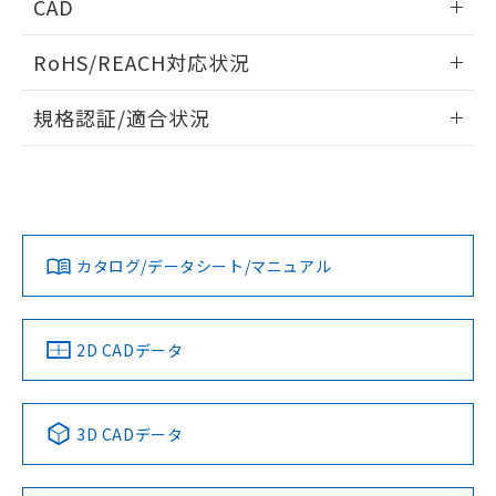
CAD
検出物体の大きさと材質による影響
ログイン/会員登録いただくと、CADデータをダウンロー
RoHS/REACH対応状況
ドすることができます。
情報更新：2026/7/29
A: 30mm以上、B: 20mm以上
規格認証/適合状況
ログイン/会員登録
EU RoHS
注意事項・凡例
UL認証
CSA認証
CEマーキング
L: 0mm以上、φd: 12mm以上、D: 0mm以上、m: 8mm以
上、n: 18mm以上
Yes
Yes
Yes
金属埋め込み
対応状況
対応予定月
※1
※2
ダウンロードデータをご利用いただく前に、以下を必ずお読
みください。
カタログ/データシート/マニュアル
対応済み
ソフトウェアの使用条件
LR型式承認
DNV型式承認
BV型式承認
KR型式承
タイムチャート
（イギリス
（ノルウェー
（フランス
（韓国
船舶規格）
船舶規格）
船舶規格）
船舶規格
中国 RoHS
注意事項・凡例
2D CADデータ
No
No
No
No
l: 0mm以上、φd: 12mm以上、D: 0mm以上、m: 8mm以
上、n: 18mm以上
中国 RoHS表
※1 ※2
検出領域
3D CADデータ
この製品の規格認証/適合状況ページへ
Pb
Hg
Cd
Cr(VI)
その他の認証はこちらのページからご検索ください