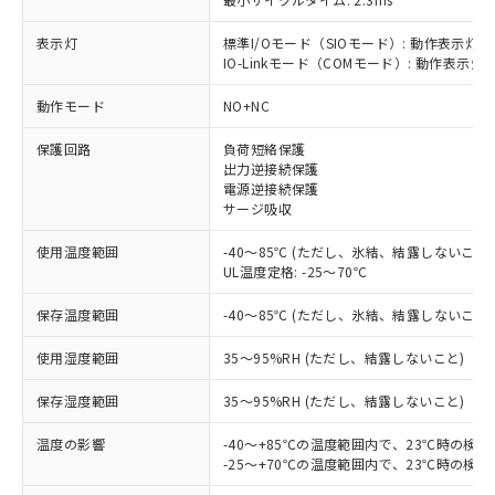
表示灯
標準I/Oモード（SIOモード）: 動作表示灯(
IO-Linkモード（COMモード）: 動作表示灯(
動作モード
NO+NC
※1 対応状況
保護回路
負荷短絡保護
出力逆接続保護
対応済み：EU RoHS指令（10物質）の
電源逆接続保護
非含有に対応した製品が提供可能な商品で
サージ吸収
す。
対応予定：EU RoHS指令（10物質）の非含
使用温度範囲
-40～85℃ (ただし、氷結、結露しないこと)
ご利用条件
有に対応した製品に切り替える予定のある
UL温度定格: -25～70℃
商品です。
対応予定なし：EU RoHS指令（10物質）の
保存温度範囲
-40～85℃ (ただし、氷結、結露しないこと)
以下の条件をお読みいただき、同意のうえ
非含有に非対応の商品で、対応品を出す予
ご利用ください。
定はありません。
使用湿度範囲
35～95%RH (ただし、結露しないこと)
調査・確認中：EU RoHS指令（10物質）の
本サービスは、当社制御機器事業取扱
※1 中国RoHS○×表
保存湿度範囲
35～95%RH (ただし、結露しないこと)
非含有の対応状況を調査中または確認中の
商品の当社在庫状況および標準価格
商品です。
(税抜)を提供させていただくもので
温度の影響
-40～+85℃の温度範囲内で、23℃時の検
「○」：最大均質材料含有率が中国RoHSの
非該当品：ライセンス料など無形物で、有
す。
-25～+70℃の温度範囲内で、23℃時の検
基準値以下であることを示します。
害物質有無と関係のない商品です。
当社制御機器事業取扱商品の中には、
「×」：最大均質材料含有率が中国RoHSの