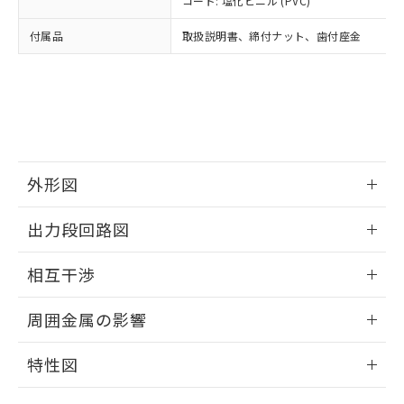
コード: 塩化ビニル (PVC)
あります。
い合わせください。
お客様が当ウェブサイト上で当社にご
※3 非含有証明書ダウンロード
付属品
取扱説明書、締付ナット、歯付座金
登録された部品リストについて、当社
および当社の共同利用者が、当社の製
下記の非含有証明書をダウンロードするこ
品・サービスに関するお客様との取
とができます。
合意する
キャンセル
引・商談に必要な範囲で利用すること
をご了承ください。
EU RoHS指令（10物質）の非含有証明書
※当社の共同利用者とは、
"個人情報
51物質の非含有証明書（当社基準）
の共同利用に関して"
の「1.共同利
※本証明書は発行日時点で非含有を証明す
用者の範囲」に記載されている法人を
外形図
るもので、過去に遡って非含有を証明する
指します。
ものではありません。
情報更新：2025/09/04
また、RoHS指令のフタル酸エステル類４
出力段回路図
物質の対応では、対応完了までの期間は出
外形図
荷製品に未対応品が混在することから備考
情報更新：2025/09/04
相互干渉
欄に対応日を記載しておりました。
既に当社にて対応品への在庫切替を完了
出力段回路図
情報更新：2025/09/04
周囲金属の影響
していることから、特段のことがない限
り、2022年1月12日より割愛しておりま
相互干渉
情報更新：2025/09/04
す。
特性図
周囲金属の影響
情報更新：2025/09/04