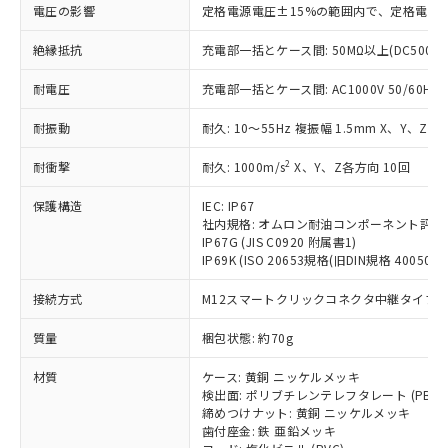
仕入先様の事情により、非含有部品として
本サービスの対象外となる商品もある
電圧の影響
定格電源電圧±15%の範囲内で、定格電源
基準値を超えていることを示します。
いたものが、含有品と判明した場合などや
当社は、これら貴社製品のうち、外国
ことをご了承ください。
「－」：未確認です。当社販売部門へお問
むを得ず変更することがあります。
為替および外国貿易法に定める商品
絶縁抵抗
充電部一括とケース間: 50MΩ以上(DC500V
在庫状況および標準価格照会結果は、
い合わせください。
（以下｢規制貨物等」という）を輸出
記載している更新日時点での社内デー
*EU RoHS指令（10物質）：
または国外への提供する場合は、日本
耐電圧
充電部一括とケース間: AC1000V 50/60Hz 1
記
タに基づき作成されるものであり、閲
説明
鉛(Pb) 1000ppm以下、 水銀(Hg) 1000ppm以下、 カド
*中国RoHS10物質の基準値 (GB/T26572)：
国政府の輸出許可(または役務取引許
号
覧された時点での実際の在庫および標
ミウム(Cd) 100ppm以下、
Pb(鉛) :1000ppm、 Hg(水銀) : 1000ppm、 Cd(カドミウ
耐振動
耐久: 10～55Hz 複振幅 1.5mm X、Y、Z各
可)を取得するなどの必要な手続きを
六価クロム(Cr(Ⅵ)) 1000ppm以下、ポリ臭化ビフェニル
ム) : 100ppm、
準価格とは異なる場合があることをご
類(PBB) 1000ppm以下、ポリ臭化ジフェニルエーテル類
Cr(Ⅵ)(六価クロム) : 1000ppm、 PBBs(ポリ臭化ビフェ
とります。
了承ください。
(PBDE) 1000ppm以下、フタル酸ビス(2-エチルヘキシ
○
一定数以上の在庫あり
ニル類) : 1000ppm、 PBDEs(ポリ臭化ジフェニルエーテ
2
耐衝撃
耐久: 1000m/s
X、Y、Z各方向 10回
当社は規制貨物を破棄する場合は、完
ル) (DEHP)(別名：DOP) 1000ppm以下、フタル酸ブチ
正式な納期状況および標準価格はお客
ル類) : 1000ppm、
ルベンジル（BBP） 1000ppm以下、フタル酸ジブチル
全に破砕するなど、違法に輸出されな
DBP(フタル酸ジブチル) : 1000ppm、 DIBP(フタル酸ジ
様のお取引先、またはお客様担当のオ
（DBP） 1000ppm以下、フタル酸ジイソブチル
保護構造
IEC: IP67
イソブチル) : 1000ppm、 BBP(フタル酸ブチルベンジ
△
一定数には満たないが在庫あり
いよう必要な手段を講じます。
ムロン制御機器販売店・当社販売員に
(DIBP) 1000ppm以下
ル) : 1000ppm、
社内規格: オムロン耐油コンポーネント評価
当社は貴社製品を、核兵器、ミサイ
但し、RoHS指令で産業用監視および制御機器に対する
DEHP(フタル酸ビス(2-エチルヘキシル)) : 1000ppm
ご相談ください。
IP67G (JIS C0920 附属書1)
適用除外項目は除く。
ル、化学兵器、生物兵器またはその他
－
在庫なし(最新の在庫状況につ
IP69K (ISO 20653規格(旧DIN規格 40050 PA
オムロン制御機器販売店や当社販売拠
フタル酸エステル類の４物質については閾値を超える意
武器並びにこれらの製造装置等に一切
いては、お客様のお取引先、ま
図的な使用がないことを確認しています。
点は「
販売ネットワーク
」をご確認
※2 環境保護使用期限
使用いたしません。
接続方式
M12スマートクリックコネクタ中継タイプ (0
たはお客様担当のオムロン制御
ください。
当社は、貴社製品を第三者に販売する
機器販売店・当社販売員にご確
在庫状況および標準価格結果を当社の
※2 対応予定月
「ｅ」：有害物質（10物質）のすべてが基
質量
梱包状態: 約70g
場合は、上記1、2および3の内容を当
認ください)
事前の承諾なく第三者に漏洩または開
準値以下であることを示します。
該第三者に通知します。また当社は、
示しないようお願いします。
材質
ケース: 黄銅 ニッケルメッキ
部品在庫の切り替え状況などにより、予定
「10」：通常の使用状況下において有害物
販売先および販売に係わる関係者が違
マイパーツ機能（部品リスト作成サー
空
受注生産機種、また在庫状況の
検出面: ポリブチレンテレフタレート (PBT)
月が前後することがあります。
質が外部に漏えいし、環境に深刻な影響を
法に輸出するおそれがある場合は、取
ビス）をご利用いただくには、I-Web
白
情報を公開していない機種
締めつけナット: 黄銅 ニッケルメッキ
及ぼさない年数を意味します。
り引きをいたしません。
メンバーズにご登録されている必要が
歯付座金: 鉄 亜鉛メッキ
「－」：未確認です。当社販売部門へお問