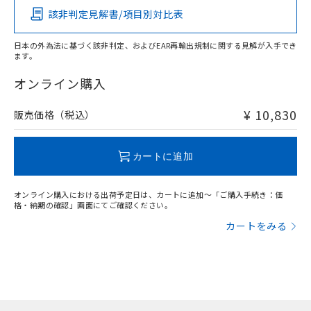
該非判定見解書/項目別対比表
X
O
O
O
日本の外為法に基づく該非判定、およびEAR再輸出規制に関する見解が入手でき
ます。
"対応済み"や非含有の記載がされた商品であっても、流通
在庫等で未対応品が混在する可能性があります。
オンライン購入
非含有品が必要な際は、弊社営業部門もしくは販売店へお
問い合わせください。
¥ 10,830
販売価格（税込）
この製品のRoHS/REACH対応状況ページへ
カートに追加
オンライン購入における出荷予定日は、カートに追加～「ご購入手続き：価
格・納期の確認」画面にてご確認ください。
カートをみる