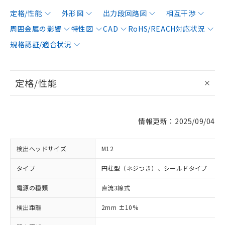
定格/性能
外形図
出力段回路図
相互干渉
周囲金属の影響
特性図
CAD
RoHS/REACH対応状況
規格認証/適合状況
定格/性能
情報更新：2025/09/04
検出ヘッドサイズ
M12
タイプ
円柱型（ネジつき）、シールドタイプ
電源の種類
直流3線式
検出距離
2mm ±10%