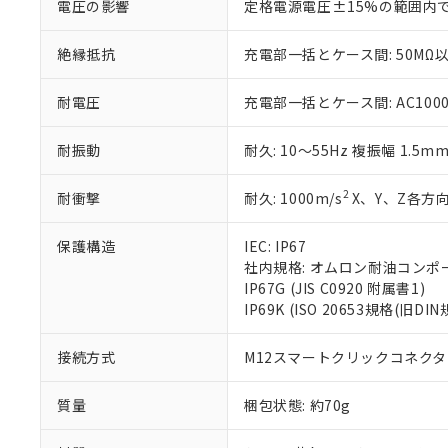
電圧の影響
定格電源電圧±15%の範囲内
さい。
下記の非含有証明
※当社の共同
絶縁抵抗
充電部一括とケース間: 50MΩ以
いる法人を指
EU RoHS指令（
51物質の非含有証
※本証明書は発行
耐電圧
充電部一括とケース間: AC1000V 
また、RoHS指
混在することから
耐振動
耐久: 10～55Hz 複振幅 1.5m
既に当社にて対応
り割愛しておりま
2
耐衝撃
耐久: 1000m/s
X、Y、Z各方向
保護構造
IEC: IP67
社内規格: オムロン耐油コンポ
IP67G (JIS C0920 附属書1)
IP69K (ISO 20653規格(旧DIN
接続方式
M12スマートクリックコネクタ中
質量
梱包状態: 約70g