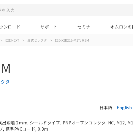
ウンロード
サポート
セミナ
オムロンの
>
E2E NEXT
>
形式セレクタ
>
E2E-X2B212-M1TJ 0.3M
3M
レクタ
日本語
English
検出距離 2mm, シールドタイプ, PNPオープンコレクタ, NC, M12, 
標準PVCコード, 0.3m