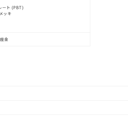
ト (PBT)
ルメッキ
付座金
情報更新：2
情報更新：2