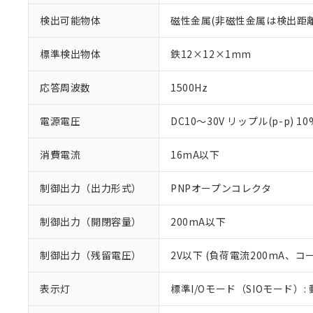
検出可能物体
磁性金属(非磁性金属は検出距
標準検出物体
鉄12×12×1mm
応答周波数
1500Hz
電源電圧
DC10～30V リップル(p-p) 1
消費電流
16mA以下
制御出力（出力形式）
PNPオープンコレクタ
制御出力（開閉容量）
200mA以下
制御出力（残留電圧）
2V以下 (負荷電流200mA、コ
※1 対応状況
表示灯
標準I/Oモード（SIOモード）:
対応済み：EU