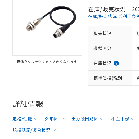
在庫/販売状況
20
在庫/販売状況 ご利用条
販売状況
機種区分
画像をクリックすると大きくなります
在庫状況
標準価格(税別)
詳細情報
定格/性能
外形図
出力段回路図
相互干渉
規格認証/適合状況