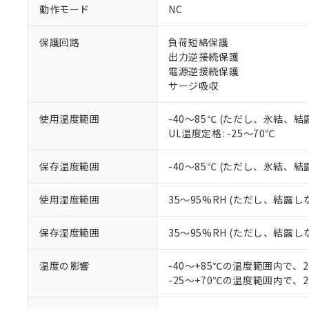
対応予定：EU R
動作モード
NC
対応予定なし：EU
調査・確認中：EU
ご利用条件
保護回路
負荷短絡保護
非該当品：ライセ
※1 中国RoHS
出力逆接続保護
仕入先様の事情に
電源逆接続保護
があります。
以下の条件をお読
「○」：最大均質
サージ吸収
「×」：最大均質
本サービスは
当社は、これ
*EU RoHS指令（10物
「－」：未確認で
鉛(Pb) 1000ppm以下、
くものです。
う）を輸出ま
使用温度範囲
-40～85℃ (ただし、氷結、
記
説明
六価クロム(Cr(Ⅵ)) 1
当社制御機器
などの必要な
UL温度定格: -25～70℃
フタル酸ビス(2-エチルヘ
号
*中国RoHS10物質の基準値 
ル（DBP） 1000ppm
在庫状況およ
当社は規制貨
Pb(鉛) :1000ppm、 Hg
但し、RoHS指令で産
のであり、閲
ます。
Cr(Ⅵ)(六価クロム) : 
フタル酸エステル類の４
保存温度範囲
-40～85℃ (ただし、氷結、
○
一定数以
DBP(フタル酸ジブチル) :
い。
当社は貴社製
DEHP(フタル酸ビス(2-エ
正式な納期状
置等に一切使
使用湿度範囲
35～95%RH (ただし、結露し
当社販売員に
※2 対応予定月
△
一定数に
当社は、貴社
オムロン制御
また当社は、
※2 環境保護使
保存湿度範囲
35～95%RH (ただし、結露し
在庫状況およ
部品在庫の切り替
たしません。
－
在庫なし
す。
「ｅ」：有害物質
機器販売
マイパーツ機
温度の影響
-40～+85℃の温度範囲内で、
「10」：通常の
ている必要が
-25～+70℃の温度範囲内で、
味します。
空
受注生産
お客様が当ウ
※3 非含有証明
「－」：未確認で
白
が、当社の製