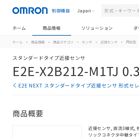
制御機器
Japan
ホーム
商品情報
ソリューション
ダ
ホーム
>
商品情報
>
商品カテゴリ
>
センサ
>
近接センサ
>
円柱型
スタンダードタイプ近接センサ
E2E-X2B212-M1TJ 0.
E2E NEXT スタンダードタイプ近接センサ 形式セ
商品概要
近接センサ, 直流3線式, 
リックコネクタ中継タイプ, 