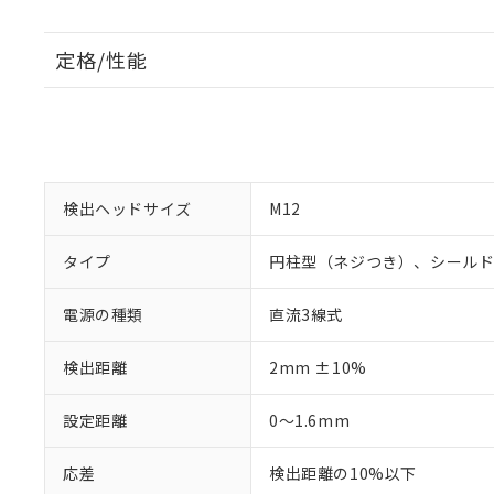
定格/性能
検出ヘッドサイズ
M12
タイプ
円柱型（ネジつき）、シール
電源の種類
直流3線式
検出距離
2mm ±10%
設定距離
0～1.6mm
応差
検出距離の10%以下