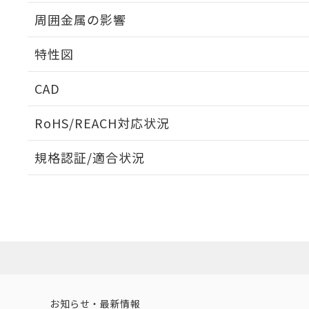
出力段回路図
周囲金属の影響
相互干渉
特性図
周囲金属の影響
CAD
検出物体の大きさと材質による影響
ログイン/会員登録いただくと、CADデータをダウンロ
RoHS/REACH対応状況
規格認証/適合状況
EU RoHS
注意事項・凡例
A: 30mm以上、B: 20mm以上
UL認証
CSA認証
CEマーキング
L: 0mm以上、φd: 12mm以上、D: 0mm以上、m: 8mm以上
ダウンロードデータをご利用いただく前に、以下を必ずお読
Yes
Yes
Yes
対応状況
対応予定月
※1
※2
金属埋め込み
ソフトウェアの使用条件
対応済み
LR型式承認
DNV型式承認
BV型式承認
KR
（イギリス
（ノルウェー
（フランス
（
お知らせ・最新情報