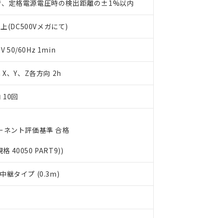
で、定格電源電圧時の検出距離の±1%以内
書をダウンロードすることができます。
利用者とは、
"個人情報の共同利用に関して"
の「1.共同利用者の
上(DC500Vメガにて)
します。
10物質）の非含有証明書
明書（当社基準）
日時点で非含有を証明するもので、過去に遡って非含有を証明するも
50/60Hz 1min
令のフタル酸エステル類４物質の対応では、対応完了までの期間は出
備考欄に対応日を記載しておりました。
m X、Y、Z各方向 2h
品への在庫切替を完了していることから、特段のことがない限り、20
す。
 10回
ーネント評価基準 合格
規格 40050 PART9))
継タイプ (0.3m)