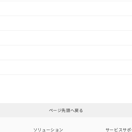
情報更新：2
情報更新：2
情報更新：2
ードすることができます。
情報更新：
ログイン/会員登録
CCC認証
電波法
、n: 18mm以上
みください。
N/A
N/A
非含有証明書
※3
ページ先頭へ戻る
ダウンロードはこちら
型式承認
NK型式承認
ABS型式承認
韓国
（日本
（アメリカ
ソリューション
サービスサポ