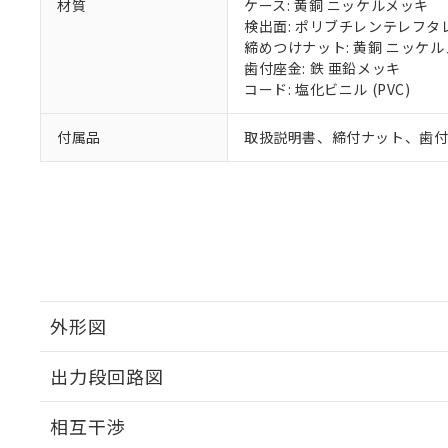
材質
ケース: 黄銅 ニッケルメッキ
検出面: ポリブチレンテレフタレー
締めつけナット: 黄銅 ニッケ
歯付座金: 鉄 亜鉛メッキ
コード: 塩化ビニル (PVC)
付属品
取扱説明書、締付ナット、歯
外形図
出力段回路図
外形図
相互干渉