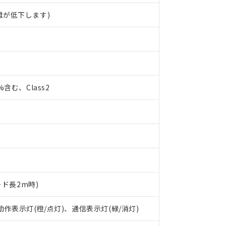
離が低下します)
0%含む、Class2
ード長2m時)
 動作表示灯(橙/点灯)、通信表示灯(緑/消灯)
 RoHS指令（10物質）の非含有に対応した製品が提供可能な商品です