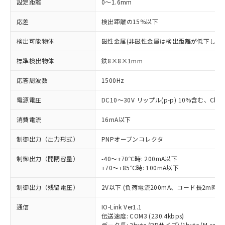
設定距離
0～1.6mm
応差
検出距離の15%以下
検出可能物体
磁性金属(非磁性金属は検出距離が低下します
標準検出物体
鉄8×8×1mm
応答周波数
1500Hz
電源電圧
DC10～30V リップル(p-p) 10%含む、Class
消費電流
16mA以下
制御出力（出力形式）
PNPオープンコレクタ
制御出力（開閉容量）
-40～+70℃時: 200mA以下
+70～+85℃時: 100mA以下
制御出力（残留電圧）
2V以下 (負荷電流200mA、コード長2m時)
通信
IO-Link Ver1.1
伝送速度: COM3 (230.4kbps)
データ長: 2byte (PDサイズ)/1byte (M-seque