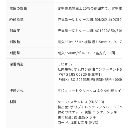
本サービスの対象外となる商品もある
基準値を超えていることを示します。
いたものが、含有品と判明した場合などや
当社は、これら貴社製品のうち、外国
ことをご了承ください。
「－」：未確認です。当社販売部門へお問
電圧の影響
定格電源電圧±15%の範囲内で、定格電源
むを得ず変更することがあります。
為替および外国貿易法に定める商品
在庫状況および標準価格照会結果は、
い合わせください。
（以下｢規制貨物等」という）を輸出
記載している更新日時点での社内デー
絶縁抵抗
充電部一括とケース間: 50MΩ以上(DC500V
*EU RoHS指令（10物質）：
または国外への提供する場合は、日本
記
タに基づき作成されるものであり、閲
説明
鉛(Pb) 1000ppm以下、 水銀(Hg) 1000ppm以下、 カド
*中国RoHS10物質の基準値 (GB/T26572)：
国政府の輸出許可(または役務取引許
号
覧された時点での実際の在庫および標
ミウム(Cd) 100ppm以下、
耐電圧
充電部一括とケース間: AC1000V 50/60Hz 1
Pb(鉛) :1000ppm、 Hg(水銀) : 1000ppm、 Cd(カドミウ
可)を取得するなどの必要な手続きを
六価クロム(Cr(Ⅵ)) 1000ppm以下、ポリ臭化ビフェニル
ム) : 100ppm、
準価格とは異なる場合があることをご
類(PBB) 1000ppm以下、ポリ臭化ジフェニルエーテル類
Cr(Ⅵ)(六価クロム) : 1000ppm、 PBBs(ポリ臭化ビフェ
とります。
耐振動
了承ください。
耐久: 10～55Hz 複振幅 1.5mm X、Y、Z各
(PBDE) 1000ppm以下、フタル酸ビス(2-エチルヘキシ
○
一定数以上の在庫あり
ニル類) : 1000ppm、 PBDEs(ポリ臭化ジフェニルエーテ
当社は規制貨物を破棄する場合は、完
ル) (DEHP)(別名：DOP) 1000ppm以下、フタル酸ブチ
正式な納期状況および標準価格はお客
ル類) : 1000ppm、
ルベンジル（BBP） 1000ppm以下、フタル酸ジブチル
全に破砕するなど、違法に輸出されな
DBP(フタル酸ジブチル) : 1000ppm、 DIBP(フタル酸ジ
2
耐衝撃
耐久: 500m/s
X、Y、Z各方向 10回
様のお取引先、またはお客様担当のオ
（DBP） 1000ppm以下、フタル酸ジイソブチル
イソブチル) : 1000ppm、 BBP(フタル酸ブチルベンジ
△
一定数には満たないが在庫あり
いよう必要な手段を講じます。
ムロン制御機器販売店・当社販売員に
(DIBP) 1000ppm以下
ル) : 1000ppm、
保護構造
当社は貴社製品を、核兵器、ミサイ
IEC: IP67
但し、RoHS指令で産業用監視および制御機器に対する
DEHP(フタル酸ビス(2-エチルヘキシル)) : 1000ppm
ご相談ください。
適用除外項目は除く。
社内規格: オムロン耐油コンポーネント評価
ル、化学兵器、生物兵器またはその他
－
在庫なし(最新の在庫状況につ
オムロン制御機器販売店や当社販売拠
フタル酸エステル類の４物質については閾値を超える意
IP67G (JIS C0920 附属書1)
武器並びにこれらの製造装置等に一切
いては、お客様のお取引先、ま
図的な使用がないことを確認しています。
点は「
販売ネットワーク
」をご確認
IP69K (ISO 20653規格(旧DIN規格 40050 PA
※2 環境保護使用期限
使用いたしません。
たはお客様担当のオムロン制御
ください。
当社は、貴社製品を第三者に販売する
機器販売店・当社販売員にご確
在庫状況および標準価格結果を当社の
接続方式
M12スマートクリックコネクタ中継タイプ (0
※2 対応予定月
「ｅ」：有害物質（10物質）のすべてが基
場合は、上記1、2および3の内容を当
認ください)
事前の承諾なく第三者に漏洩または開
準値以下であることを示します。
該第三者に通知します。また当社は、
材質
示しないようお願いします。
ケース: ステンレス (SUS303)
部品在庫の切り替え状況などにより、予定
「10」：通常の使用状況下において有害物
販売先および販売に係わる関係者が違
検出面: ポリブチレンテレフタレート (PBT)
マイパーツ機能（部品リスト作成サー
空
受注生産機種、また在庫状況の
月が前後することがあります。
質が外部に漏えいし、環境に深刻な影響を
法に輸出するおそれがある場合は、取
締めつけナット: 黄銅 ニッケルメッキ
ビス）をご利用いただくには、I-Web
白
情報を公開していない機種
及ぼさない年数を意味します。
歯付座金: 鉄 亜鉛メッキ
り引きをいたしません。
メンバーズにご登録されている必要が
コード: 塩化ビニル (PVC)
「－」：未確認です。当社販売部門へお問
あります。