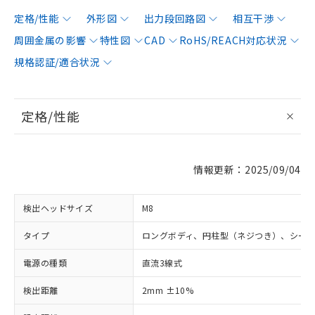
定格/性能
外形図
出力段回路図
相互干渉
周囲金属の影響
特性図
CAD
RoHS/REACH対応状況
規格認証/適合状況
定格/性能
情報更新：2025/09/04
検出ヘッドサイズ
M8
タイプ
ロングボディ、円柱型（ネジつき）、シー
電源の種類
直流3線式
検出距離
2mm ±10%