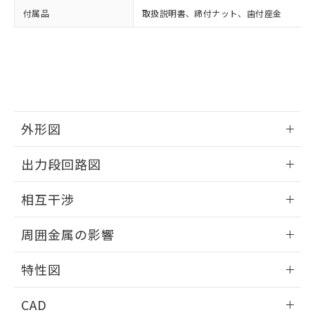
い合わせください。
お客様が当ウェブサイト上で当社にご
付属品
取扱説明書、締付ナット、歯付座金
※3 非含有証明書ダウンロード
登録された部品リストについて、当社
および当社の共同利用者が、当社の製
下記の非含有証明書をダウンロードするこ
品・サービスに関するお客様との取
とができます。
合意する
キャンセル
引・商談に必要な範囲で利用すること
をご了承ください。
EU RoHS指令（10物質）の非含有証明書
※当社の共同利用者とは、
"個人情報
51物質の非含有証明書（当社基準）
の共同利用に関して"
の「1.共同利
※本証明書は発行日時点で非含有を証明す
外形図
用者の範囲」に記載されている法人を
るもので、過去に遡って非含有を証明する
指します。
ものではありません。
情報更新：2025/09/04
出力段回路図
また、RoHS指令のフタル酸エステル類４
物質の対応では、対応完了までの期間は出
外形図
情報更新：2025/09/04
荷製品に未対応品が混在することから備考
相互干渉
欄に対応日を記載しておりました。
出力段回路図
情報更新：2025/09/04
既に当社にて対応品への在庫切替を完了
周囲金属の影響
していることから、特段のことがない限
り、2022年1月12日より割愛しておりま
相互干渉
情報更新：2025/09/04
特性図
す。
周囲金属の影響
情報更新：2025/09/04
CAD