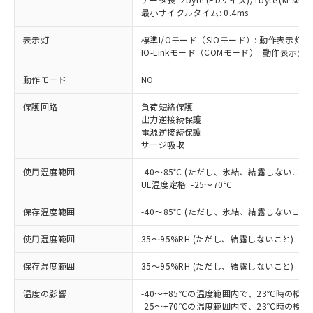
最小サイクルタイム: 0.4ms
表示灯
標準I/Oモード（SIOモード）: 動作表示灯(
IO-Linkモード（COMモード）: 動作表示灯(
※1 対応状況
動作モード
NO
対応済み：EU RoHS指令（10物質）の
保護回路
負荷短絡保護
非含有に対応した製品が提供可能な商品で
出力逆接続保護
す。
電源逆接続保護
対応予定：EU RoHS指令（10物質）の非含
サージ吸収
ご利用条件
有に対応した製品に切り替える予定のある
使用温度範囲
-40～85℃ (ただし、氷結、結露しないこと)
商品です。
UL温度定格: -25～70℃
対応予定なし：EU RoHS指令（10物質）の
以下の条件をお読みいただき、同意のうえ
非含有に非対応の商品で、対応品を出す予
保存温度範囲
-40～85℃ (ただし、氷結、結露しないこと)
ご利用ください。
定はありません。
調査・確認中：EU RoHS指令（10物質）の
使用湿度範囲
本サービスは、当社制御機器事業取扱
35～95%RH (ただし、結露しないこと)
※1 中国RoHS○×表
非含有の対応状況を調査中または確認中の
商品の当社在庫状況および標準価格
商品です。
保存湿度範囲
35～95%RH (ただし、結露しないこと)
(税抜)を提供させていただくもので
「○」：最大均質材料含有率が中国RoHSの
非該当品：ライセンス料など無形物で、有
す。
基準値以下であることを示します。
害物質有無と関係のない商品です。
温度の影響
-40～+85℃の温度範囲内で、23℃時の検
当社制御機器事業取扱商品の中には、
「×」：最大均質材料含有率が中国RoHSの
仕入先様の事情により、非含有部品として
-25～+70℃の温度範囲内で、23℃時の検