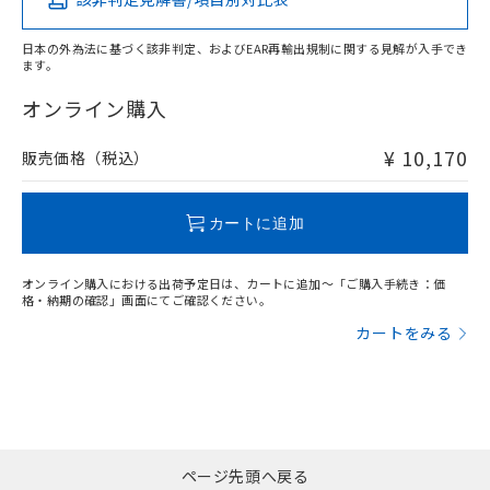
X
O
O
O
日本の外為法に基づく該非判定、およびEAR再輸出規制に関する見解が入手でき
ます。
"対応済み"や非含有の記載がされた商品であっても、流通
在庫等で未対応品が混在する可能性があります。
オンライン購入
非含有品が必要な際は、弊社営業部門もしくは販売店へお
問い合わせください。
¥ 10,170
販売価格（税込）
この製品のRoHS/REACH対応状況ページへ
カートに追加
オンライン購入における出荷予定日は、カートに追加～「ご購入手続き：価
格・納期の確認」画面にてご確認ください。
カートをみる
ページ先頭へ戻る