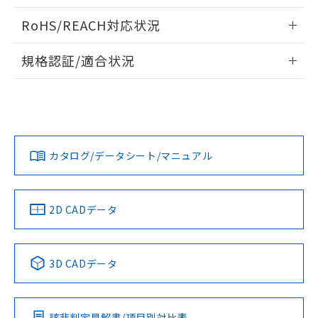
検出物体の大きさと材質による影響
ログイン/会員登録いただくと、CADデータをダウンロー
RoHS/REACH対応状況
ドすることができます。
情報更新：2026/7/29
A: 20mm以上、B: 15mm以上
規格認証/適合状況
ログイン/会員登録
EU RoHS
注意事項・凡例
UL認証
CSA認証
CEマーキング
L: 0mm以上、φd: 8mm以上、D: 0mm以上、m: 4.5mm以
上、n: 12mm以上
Yes
Yes
Yes
金属埋め込み
対応状況
対応予定月
※1
※2
ダウンロードデータをご利用いただく前に、以下を必ずお読
みください。
カタログ/データシート/マニュアル
対応済み
ソフトウェアの使用条件
LR型式承認
DNV型式承認
BV型式承認
KR型式承
タイムチャート
（イギリス
（ノルウェー
（フランス
（韓国
船舶規格）
船舶規格）
船舶規格）
船舶規格
中国 RoHS
注意事項・凡例
2D CADデータ
No
No
No
No
l: 0mm以上、φd: 8mm以上、D: 0mm以上、m: 4.5mm以
上、n: 12mm以上
中国 RoHS表
※1 ※2
検出領域
3D CADデータ
この製品の規格認証/適合状況ページへ
Pb
Hg
Cd
Cr(VI)
その他の認証はこちらのページからご検索ください
該非判定見解書/項目別対比表