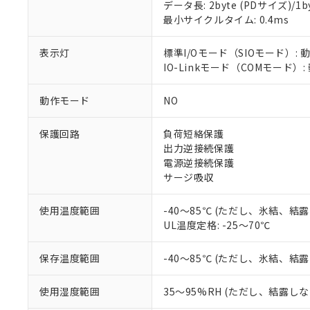
※1 対応状況
データ長: 2byte (PDサイズ)/1byt
最小サイクルタイム: 0.4ms
対応済み：EU
対応予定：EU R
表示灯
標準I/Oモード（SIOモード）: 
対応予定なし：EU
IO-Linkモード（COMモード）
調査・確認中：EU
ご利用条件
非該当品：ライセ
※1 中国RoHS
動作モード
NO
仕入先様の事情に
があります。
以下の条件をお読
「○」：最大均質
保護回路
負荷短絡保護
「×」：最大均質
出力逆接続保護
本サービスは
当社は、これ
*EU RoHS指令（10物
「－」：未確認で
鉛(Pb) 1000ppm以下、
電源逆接続保護
くものです。
う）を輸出ま
記
説明
六価クロム(Cr(Ⅵ)) 1
サージ吸収
当社制御機器
などの必要な
フタル酸ビス(2-エチルヘ
号
*中国RoHS10物質の基準値 
ル（DBP） 1000ppm
在庫状況およ
当社は規制貨
Pb(鉛) :1000ppm、 Hg
但し、RoHS指令で産
のであり、閲
ます。
Cr(Ⅵ)(六価クロム) : 
使用温度範囲
-40～85℃ (ただし、氷結、結
フタル酸エステル類の４
○
一定数以
DBP(フタル酸ジブチル) :
い。
当社は貴社製
UL温度定格: -25～70℃
DEHP(フタル酸ビス(2-エ
正式な納期状
置等に一切使
当社販売員に
※2 対応予定月
△
一定数に
当社は、貴社
保存温度範囲
-40～85℃ (ただし、氷結、結
オムロン制御
また当社は、
※2 環境保護使
在庫状況およ
部品在庫の切り替
たしません。
－
在庫なし
使用湿度範囲
35～95%RH (ただし、結露し
す。
「ｅ」：有害物質
機器販売
マイパーツ機