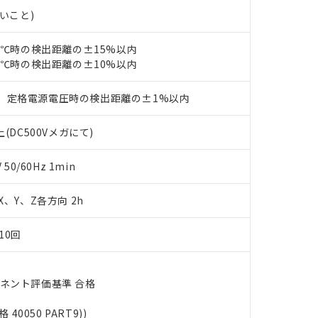
使用状況下において有害物質が外部に漏えいし、環境に深刻な影響を
あります。
ないこと)
機種、また在庫状況の情報を公開していない機種
ェブサイト上で当社にご登録された部品リストについて、当社およ
書ダウンロード
す。当社販売部門へお問い合わせください。
品・サービスに関するお客様との取引・商談に必要な範囲で利用す
合意する
キャンセル
23℃時の検出距離の±15%以内
書をダウンロードすることができます。
23℃時の検出距離の±10%以内
利用者とは、
"個人情報の共同利用に関して"
の「1.共同利用者の
します。
10物質）の非含有証明書
、定格電源電圧時の検出距離の±1%以内
明書（当社基準）
日時点で非含有を証明するもので、過去に遡って非含有を証明するも
(DC500Vメガにて)
令のフタル酸エステル類４物質の対応では、対応完了までの期間は出
備考欄に対応日を記載しておりました。
品への在庫切替を完了していることから、特段のことがない限り、20
0/60Hz 1min
す。
 X、Y、Z各方向 2h
10回
ーネント評価基準 合格
格 40050 PART9))