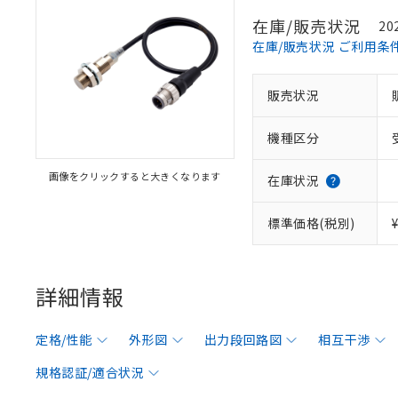
在庫/販売状況
20
在庫/販売状況 ご利用条
販売状況
機種区分
画像をクリックすると大きくなります
在庫状況
標準価格(税別)
詳細情報
定格/性能
外形図
出力段回路図
相互干渉
規格認証/適合状況