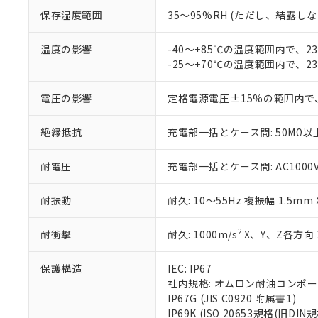
「10」：通常の
ている必要が
保存湿度範囲
35～95%RH (ただし、結露し
味します。
空
受注生産
お客様が当ウ
※3 非含有証明
「－」：未確認で
白
が、当社の製
温度の影響
-40～+85℃の温度範囲内で、
さい。
下記の非含有証明
-25～+70℃の温度範囲内で、
※当社の共同
いる法人を指
EU RoHS指令（
電圧の影響
定格電源電圧±15%の範囲内で
51物質の非含有証
※本証明書は発行
絶縁抵抗
充電部一括とケース間: 50MΩ以上
また、RoHS指
混在することから
既に当社にて対応
耐電圧
充電部一括とケース間: AC1000V 5
り割愛しておりま
耐振動
耐久: 10～55Hz 複振幅 1.5mm
2
耐衝撃
耐久: 1000m/s
X、Y、Z各方向 
保護構造
IEC: IP67
社内規格: オムロン耐油コンポ
IP67G (JIS C0920 附属書1)
IP69K (ISO 20653規格(旧DIN規