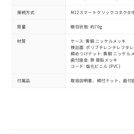
接続方式
M12スマートクリックコネクタ中継
質量
梱包状態: 約70g
材質
ケース: 黄銅 ニッケルメッキ
検出面: ポリブチレンテレフタレー
締めつけナット: 黄銅 ニッケル
歯付座金: 鉄 亜鉛メッキ
コード: 塩化ビニル (PVC)
付属品
取扱説明書、締付ナット、歯付