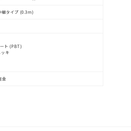
タイプ (0.3m)
ト (PBT)
メッキ
座金