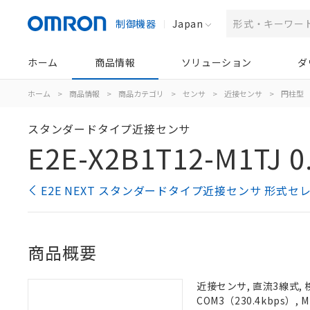
制御機器
Japan
ホーム
商品情報
ソリューション
ダ
ホーム
>
商品情報
>
商品カテゴリ
>
センサ
>
近接センサ
>
円柱型
スタンダードタイプ近接センサ
E2E-X2B1T12-M1TJ 0
E2E NEXT スタンダードタイプ近接センサ 形式セ
商品概要
近接センサ, 直流3線式, 
COM3（230.4kbps）