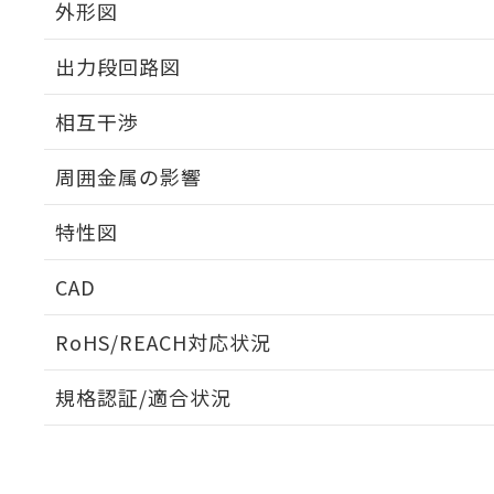
外形図
出力段回路図
外形図
相互干渉
出力段回路図
周囲金属の影響
相互干渉
特性図
周囲金属の影響
CAD
検出物体の大きさと材質による影響
ログイン/会員登録いただくと、CADデータをダウンロ
RoHS/REACH対応状況
規格認証/適合状況
EU RoHS
注意事項・凡例
A: 30mm以上、B: 20mm以上
UL認証
CSA認証
CEマーキング
L: 0mm以上、φd: 12mm以上、D: 0mm以上、m: 8mm以上
ダウンロードデータをご利用いただく前に、以下を必ずお読