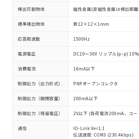
検出可能物体
磁性金属(非磁性金属は検出距離
標準検出物体
鉄12×12×1mm
応答周波数
1500Hz
電源電圧
DC10～30V リップル(p-p) 10
消費電流
16mA以下
制御出力（出力形式）
PNPオープンコレクタ
制御出力（開閉容量）
200mA以下
制御出力（残留電圧）
2V以下 (負荷電流200mA、コー
通信
IO-Link Ver1.1
伝送速度: COM3 (230.4kbps)