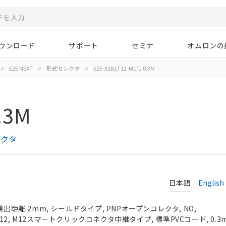
ウンロード
サポート
セミナ
オムロンの
>
E2E NEXT
>
形式セレクタ
>
E2E-X2B1T12-M1TJ 0.3M
.3M
レクタ
日本語
English
検出距離 2mm, シールドタイプ, PNPオープンコレクタ, NO,
, M12, M12スマートクリックコネクタ中継タイプ, 標準PVCコード, 0.3