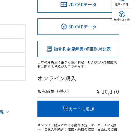
2D CADデータ
在庫・価格
無料テスト機
3D CADデータ
該非判定見解書/項目別対比表
日本の外為法に基づく該非判定、およびEAR再輸出規
制に関する見解が入手できます。
オンライン購入
¥ 10,170
販売価格（税込）
カートに追加
状況
オンライン購入における出荷予定日は、カートに追加
～「ご購入手続き：価格・納期の確認」画面にてご確