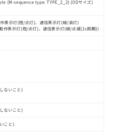
e (M-sequence type: TYPE_2_2) (ODサイズ)
 RoHS指令（10物質）の非含有に対応した製品が提供可能な商品です
oHS指令（10物質）の非含有に対応した製品に切り替える予定のある
動作表示灯(橙/点灯)、通信表示灯(緑/消灯)
 RoHS指令（10物質）の非含有に非対応の商品で、対応品を出す予
: 動作表示灯(橙/点灯)、通信表示灯(緑/点滅(1s周期))
 RoHS指令（10物質）の非含有の対応状況を調査中または確認中の
ンス料など無形物で、有害物質有無と関係のない商品です。
○×表
より、非含有部品としていたものが、含有品と判明した場合などやむ
みいただき、同意のうえご利用ください。
材料含有率が中国RoHSの基準値以下であることを示します。
材料含有率が中国RoHSの基準値を超えていることを示します。
、当社制御機器事業取扱商品の当社在庫状況および標準価格(税抜)
ら貴社製品のうち、外国為替および外国貿易法に定める商品（以下｢
質）：
す。当社販売部門へお問い合わせください。
 水銀(Hg) 1000ppm以下、 カドミウム(Cd) 100ppm以下、
たは国外への提供する場合は、日本国政府の輸出許可(または役務取
000ppm以下、ポリ臭化ビフェニル類(PBB) 1000ppm以下、ポリ臭化ジフェニルエーテル類(P
事業取扱商品の中には、本サービスの対象外となる商品もあること
手続きをとります。
キシル) (DEHP)(別名：DOP) 1000ppm以下、フタル酸ブチルベンジル（BBP） 100
(GB/T26572)：
以下、フタル酸ジイソブチル (DIBP) 1000ppm以下
び標準価格照会結果は、記載している更新日時点での社内データに
物を破棄する場合は、完全に破砕するなど、違法に輸出されないよ
(水銀) : 1000ppm、 Cd(カドミウム) : 100ppm、
業用監視および制御機器に対する適用除外項目は除く。
覧された時点での実際の在庫および標準価格とは異なる場合がある
1000ppm、 PBBs(ポリ臭化ビフェニル類) : 1000ppm、 PBDEs(ポリ臭化ジフェニルエーテル類
露しないこと)
物質については閾値を超える意図的な使用がないことを確認しています。
上の在庫あり
 1000ppm、 DIBP(フタル酸ジイソブチル) : 1000ppm、 BBP(フタル酸ブチルベンジル) :
品を、核兵器、ミサイル、化学兵器、生物兵器またはその他武器並
チルヘキシル)) : 1000ppm
況および標準価格はお客様のお取引先、またはお客様担当のオムロ
用いたしません。
ご相談ください。
は満たないが在庫あり
製品を第三者に販売する場合は、上記1、2および3の内容を当該第
露しないこと)
機器販売店や当社販売拠点は「
販売ネットワーク
」をご確認くだ
販売先および販売に係わる関係者が違法に輸出するおそれがある場
用期限
び標準価格結果を当社の事前の承諾なく第三者に漏洩または開示し
え状況などにより、予定月が前後することがあります。
(最新の在庫状況については、お客様のお取引先、またはお客様担当
ないこと)
（10物質）のすべてが基準値以下であることを示します。
店・当社販売員にご確認ください)
能（部品リスト作成サービス）をご利用いただくには、I-Webメン