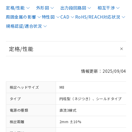
定格/性能
外形図
出力段回路図
相互干渉
周囲金属の影響
特性図
CAD
RoHS/REACH対応状況
規格認証/適合状況
定格/性能
情報更新：2025/09/04
検出ヘッドサイズ
M8
タイプ
円柱型（ネジつき）、シールドタイプ
電源の種類
直流3線式
検出距離
2mm ±10%