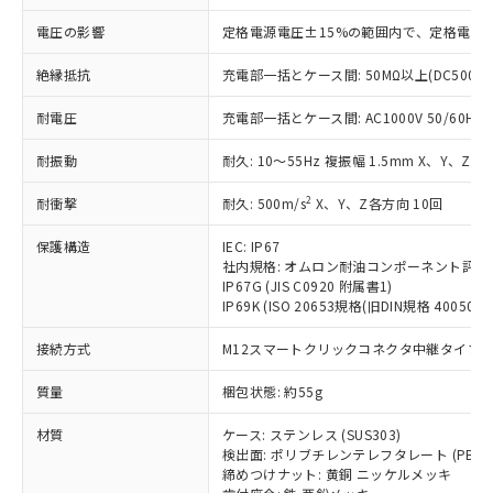
「×」：最大均質材料含有率が中国RoHSの
仕入先様の事情により、非含有部品として
本サービスの対象外となる商品もある
基準値を超えていることを示します。
電圧の影響
定格電源電圧±15%の範囲内で、定格電源
いたものが、含有品と判明した場合などや
当社は、これら貴社製品のうち、外国
ことをご了承ください。
「－」：未確認です。当社販売部門へお問
むを得ず変更することがあります。
為替および外国貿易法に定める商品
在庫状況および標準価格照会結果は、
絶縁抵抗
充電部一括とケース間: 50MΩ以上(DC500V
い合わせください。
（以下｢規制貨物等」という）を輸出
記載している更新日時点での社内デー
*EU RoHS指令（10物質）：
または国外への提供する場合は、日本
記
タに基づき作成されるものであり、閲
説明
耐電圧
充電部一括とケース間: AC1000V 50/60Hz 1
鉛(Pb) 1000ppm以下、 水銀(Hg) 1000ppm以下、 カド
*中国RoHS10物質の基準値 (GB/T26572)：
国政府の輸出許可(または役務取引許
号
覧された時点での実際の在庫および標
ミウム(Cd) 100ppm以下、
Pb(鉛) :1000ppm、 Hg(水銀) : 1000ppm、 Cd(カドミウ
可)を取得するなどの必要な手続きを
六価クロム(Cr(Ⅵ)) 1000ppm以下、ポリ臭化ビフェニル
ム) : 100ppm、
準価格とは異なる場合があることをご
耐振動
耐久: 10～55Hz 複振幅 1.5mm X、Y、Z各
類(PBB) 1000ppm以下、ポリ臭化ジフェニルエーテル類
Cr(Ⅵ)(六価クロム) : 1000ppm、 PBBs(ポリ臭化ビフェ
とります。
了承ください。
(PBDE) 1000ppm以下、フタル酸ビス(2-エチルヘキシ
○
一定数以上の在庫あり
ニル類) : 1000ppm、 PBDEs(ポリ臭化ジフェニルエーテ
当社は規制貨物を破棄する場合は、完
2
ル) (DEHP)(別名：DOP) 1000ppm以下、フタル酸ブチ
耐衝撃
耐久: 500m/s
X、Y、Z各方向 10回
正式な納期状況および標準価格はお客
ル類) : 1000ppm、
ルベンジル（BBP） 1000ppm以下、フタル酸ジブチル
全に破砕するなど、違法に輸出されな
DBP(フタル酸ジブチル) : 1000ppm、 DIBP(フタル酸ジ
様のお取引先、またはお客様担当のオ
（DBP） 1000ppm以下、フタル酸ジイソブチル
イソブチル) : 1000ppm、 BBP(フタル酸ブチルベンジ
△
一定数には満たないが在庫あり
いよう必要な手段を講じます。
保護構造
IEC: IP67
ムロン制御機器販売店・当社販売員に
(DIBP) 1000ppm以下
ル) : 1000ppm、
社内規格: オムロン耐油コンポーネント評価
当社は貴社製品を、核兵器、ミサイ
但し、RoHS指令で産業用監視および制御機器に対する
DEHP(フタル酸ビス(2-エチルヘキシル)) : 1000ppm
ご相談ください。
適用除外項目は除く。
IP67G (JIS C0920 附属書1)
ル、化学兵器、生物兵器またはその他
－
在庫なし(最新の在庫状況につ
オムロン制御機器販売店や当社販売拠
フタル酸エステル類の４物質については閾値を超える意
IP69K (ISO 20653規格(旧DIN規格 40050 PA
武器並びにこれらの製造装置等に一切
いては、お客様のお取引先、ま
図的な使用がないことを確認しています。
点は「
販売ネットワーク
」をご確認
※2 環境保護使用期限
使用いたしません。
たはお客様担当のオムロン制御
ください。
接続方式
M12スマートクリックコネクタ中継タイプ (0
当社は、貴社製品を第三者に販売する
機器販売店・当社販売員にご確
在庫状況および標準価格結果を当社の
※2 対応予定月
「ｅ」：有害物質（10物質）のすべてが基
場合は、上記1、2および3の内容を当
認ください)
事前の承諾なく第三者に漏洩または開
質量
梱包状態: 約55g
準値以下であることを示します。
該第三者に通知します。また当社は、
示しないようお願いします。
部品在庫の切り替え状況などにより、予定
「10」：通常の使用状況下において有害物
販売先および販売に係わる関係者が違
材質
ケース: ステンレス (SUS303)
マイパーツ機能（部品リスト作成サー
空
受注生産機種、また在庫状況の
月が前後することがあります。
質が外部に漏えいし、環境に深刻な影響を
法に輸出するおそれがある場合は、取
検出面: ポリブチレンテレフタレート (PBT)
ビス）をご利用いただくには、I-Web
白
情報を公開していない機種
及ぼさない年数を意味します。
締めつけナット: 黄銅 ニッケルメッキ
り引きをいたしません。
メンバーズにご登録されている必要が