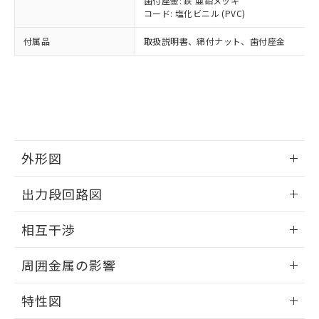
歯付座金: 鉄 亜鉛メッキ
「－」：未確認です。当社販売部門へお問
あります。
コード: 塩化ビニル (PVC)
い合わせください。
お客様が当ウェブサイト上で当社にご
※3 非含有証明書ダウンロード
登録された部品リストについて、当社
付属品
取扱説明書、締付ナット、歯付座金
および当社の共同利用者が、当社の製
下記の非含有証明書をダウンロードするこ
品・サービスに関するお客様との取
とができます。
合意する
キャンセル
引・商談に必要な範囲で利用すること
をご了承ください。
EU RoHS指令（10物質）の非含有証明書
※当社の共同利用者とは、
"個人情報
51物質の非含有証明書（当社基準）
の共同利用に関して"
の「1.共同利
※本証明書は発行日時点で非含有を証明す
用者の範囲」に記載されている法人を
るもので、過去に遡って非含有を証明する
外形図
指します。
ものではありません。
また、RoHS指令のフタル酸エステル類４
情報更新：2025/09/04
出力段回路図
物質の対応では、対応完了までの期間は出
荷製品に未対応品が混在することから備考
外形図
情報更新：2025/09/04
相互干渉
欄に対応日を記載しておりました。
既に当社にて対応品への在庫切替を完了
出力段回路図
情報更新：2025/09/04
していることから、特段のことがない限
周囲金属の影響
り、2022年1月12日より割愛しておりま
相互干渉
す。
情報更新：2025/09/04
特性図