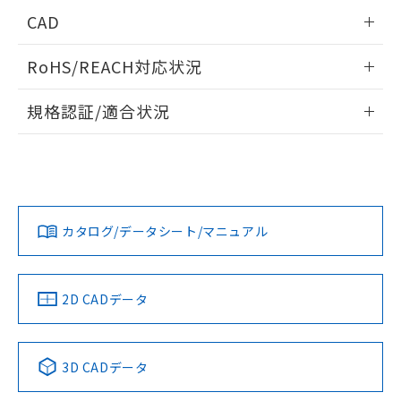
周囲金属の影響
情報更新：2025/09/04
CAD
検出物体の大きさと材質による影響
ログイン/会員登録いただくと、CADデータをダウンロー
RoHS/REACH対応状況
ドすることができます。
情報更新：2026/7/29
A: 20mm以上、B: 15mm以上
規格認証/適合状況
ログイン/会員登録
EU RoHS
注意事項・凡例
UL認証
CSA認証
CEマーキング
L: 0mm以上、φd: 8mm以上、D: 0mm以上、m: 4.5mm以
上、n: 12mm以上
Yes
Yes
Yes
金属埋め込み
対応状況
対応予定月
※1
※2
ダウンロードデータをご利用いただく前に、以下を必ずお読
みください。
カタログ/データシート/マニュアル
対応済み
ソフトウェアの使用条件
LR型式承認
DNV型式承認
BV型式承認
KR型式承
タイムチャート
（イギリス
（ノルウェー
（フランス
（韓国
船舶規格）
船舶規格）
船舶規格）
船舶規格
中国 RoHS
注意事項・凡例
2D CADデータ
No
No
No
No
l: 0mm以上、φd: 8mm以上、D: 0mm以上、m: 4.5mm以
上、n: 12mm以上
中国 RoHS表
※1 ※2
検出領域
3D CADデータ
この製品の規格認証/適合状況ページへ
Pb
Hg
Cd
Cr(VI)