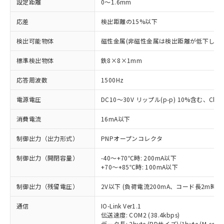
設定距離
0～1.6mm
応差
検出距離の15%以下
検出可能物体
磁性金属(非磁性金属は検出距離が低下します
標準検出物体
鉄8×8×1mm
応答周波数
1500Hz
電源電圧
DC10～30V リップル(p-p) 10%含む、Class
消費電流
16mA以下
制御出力（出力形式）
PNPオープンコレクタ
制御出力（開閉容量）
-40～+70℃時: 200mA以下
+70～+85℃時: 100mA以下
制御出力（残留電圧）
2V以下 (負荷電流200mA、コード長2m時)
通信
IO-Link Ver1.1
伝送速度: COM2 (38.4kbps)
データ長: 2byte (PDサイズ)/1byte (M-seque