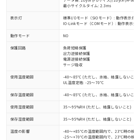
最小サイクルタイム: 2.3ms
表示灯
標準I/Oモード（SIOモード）: 動作表示灯(
IO-Linkモード（COMモード）: 動作表示灯(
動作モード
NO
※1 対応状況
保護回路
負荷短絡保護
対応済み：EU RoHS指令（10物質）の
出力逆接続保護
非含有に対応した製品が提供可能な商品で
電源逆接続保護
す。
サージ吸収
対応予定：EU RoHS指令（10物質）の非含
ご利用条件
使用温度範囲
-40～85℃ (ただし、氷結、結露しないこと)
有に対応した製品に切り替える予定のある
UL温度定格: -25～70℃
商品です。
対応予定なし：EU RoHS指令（10物質）の
保存温度範囲
-40～85℃ (ただし、氷結、結露しないこと)
以下の条件をお読みいただき、同意のうえ
非含有に非対応の商品で、対応品を出す予
ご利用ください。
定はありません。
使用湿度範囲
35～95%RH (ただし、結露しないこと)
調査・確認中：EU RoHS指令（10物質）の
本サービスは、当社制御機器事業取扱
※1 中国RoHS○×表
非含有の対応状況を調査中または確認中の
保存湿度範囲
35～95%RH (ただし、結露しないこと)
商品の当社在庫状況および標準価格
商品です。
(税抜)を提供させていただくもので
「○」：最大均質材料含有率が中国RoHSの
非該当品：ライセンス料など無形物で、有
温度の影響
-40～+85℃の温度範囲内で、23℃時の検
す。
基準値以下であることを示します。
害物質有無と関係のない商品です。
-25～+70℃の温度範囲内で、23℃時の検
当社制御機器事業取扱商品の中には、