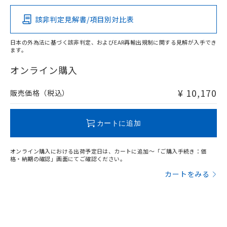
その他の認証はこちらのページからご検索ください
該非判定見解書/項目別対比表
X
O
O
O
日本の外為法に基づく該非判定、およびEAR再輸出規制に関する見解が入手でき
ます。
"対応済み"や非含有の記載がされた商品であっても、流通
在庫等で未対応品が混在する可能性があります。
オンライン購入
非含有品が必要な際は、弊社営業部門もしくは販売店へお
問い合わせください。
¥ 10,170
販売価格（税込）
この製品のRoHS/REACH対応状況ページへ
カートに追加
オンライン購入における出荷予定日は、カートに追加～「ご購入手続き：価
格・納期の確認」画面にてご確認ください。
カートをみる