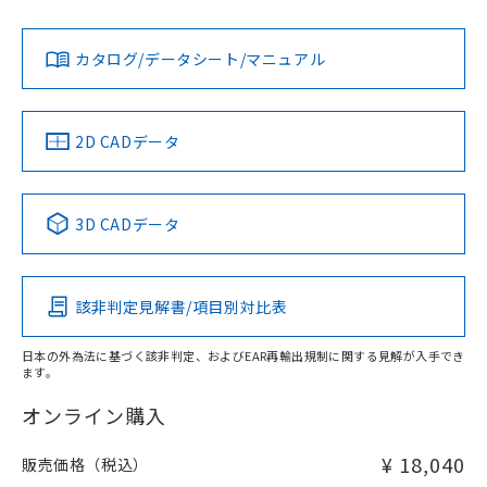
Yes
Yes
Yes
金属埋め込み
対応状況
対応予定月
※1
※2
ダウンロードデータをご利用いただく前に、以下を必ずお読
タイムチャート
みください。
カタログ/データシート/マニュアル
対応済み
ソフトウェアの使用条件
LR型式承認
DNV型式承認
BV型式承認
KR型式承
（イギリス
（ノルウェー
（フランス
（韓国
船舶規格）
船舶規格）
船舶規格）
船舶規格
中国 RoHS
注意事項・凡例
2D CADデータ
No
No
No
No
l: 9mm以上、φd: 100mm以上、D: 9mm以上、m: 69mm以
上、n: 100mm以上
中国 RoHS表
※1 ※2
3D CADデータ
検出領域
この製品の規格認証/適合状況ページへ
Pb
Hg
Cd
Cr(VI)
その他の認証はこちらのページからご検索ください
該非判定見解書/項目別対比表
X
O
O
O
日本の外為法に基づく該非判定、およびEAR再輸出規制に関する見解が入手でき
ます。
"対応済み"や非含有の記載がされた商品であっても、流通
在庫等で未対応品が混在する可能性があります。
オンライン購入
非含有品が必要な際は、弊社営業部門もしくは販売店へお
問い合わせください。
¥ 18,040
販売価格（税込）