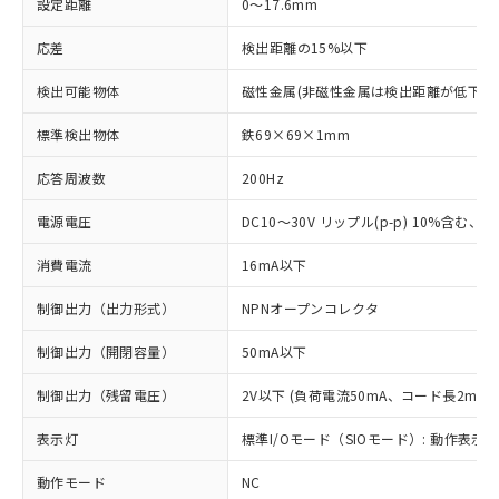
設定距離
0～17.6mm
応差
検出距離の15%以下
検出可能物体
磁性金属(非磁性金属は検出距離が低下し
標準検出物体
鉄69×69×1mm
応答周波数
200Hz
電源電圧
DC10～30V リップル(p-p) 10%含む、Cla
消費電流
16mA以下
制御出力（出力形式）
NPNオープンコレクタ
制御出力（開閉容量）
50mA以下
制御出力（残留電圧）
2V以下 (負荷電流50mA、コード長2m時)
表示灯
標準I/Oモード（SIOモード）: 動作表示灯
動作モード
NC