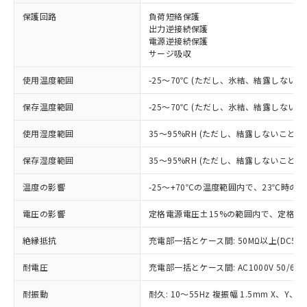
※1 対応状況
保護回路
負荷短絡保護
出力逆接続保護
電源逆接続保護
対応済み：EU RoHS指令（10物質）の
サージ吸収
非含有に対応した製品が提供可能な商品で
す。
使用温度範囲
-25～70℃ (ただし、氷結、結露しないこ
対応予定：EU RoHS指令（10物質）の非含
ご利用条件
有に対応した製品に切り替える予定のある
保存温度範囲
-25～70℃ (ただし、氷結、結露しないこ
商品です。
対応予定なし：EU RoHS指令（10物質）の
使用湿度範囲
35～95%RH (ただし、結露しないこと)
以下の条件をお読みいただき、同意のうえ
非含有に非対応の商品で、対応品を出す予
ご利用ください。
定はありません。
保存湿度範囲
35～95%RH (ただし、結露しないこと)
調査・確認中：EU RoHS指令（10物質）の
本サービスは、当社制御機器事業取扱
※1 中国RoHS○×表
非含有の対応状況を調査中または確認中の
温度の影響
-25～+70℃の温度範囲内で、23℃時の
商品の当社在庫状況および標準価格
商品です。
(税抜)を提供させていただくもので
「○」：最大均質材料含有率が中国RoHSの
電圧の影響
定格電源電圧±15%の範囲内で、定格電
非該当品：ライセンス料など無形物で、有
す。
基準値以下であることを示します。
害物質有無と関係のない商品です。
当社制御機器事業取扱商品の中には、
絶縁抵抗
充電部一括とケース間: 50MΩ以上(DC50
「×」：最大均質材料含有率が中国RoHSの
仕入先様の事情により、非含有部品として
本サービスの対象外となる商品もある
基準値を超えていることを示します。
いたものが、含有品と判明した場合などや
当社は、これら貴社製品のうち、外国
ことをご了承ください。
耐電圧
充電部一括とケース間: AC1000V 50/60Hz
「－」：未確認です。当社販売部門へお問
むを得ず変更することがあります。
為替および外国貿易法に定める商品
在庫状況および標準価格照会結果は、
い合わせください。
（以下｢規制貨物等」という）を輸出
記載している更新日時点での社内デー
耐振動
耐久: 10～55Hz 複振幅 1.5mm X、Y、Z
*EU RoHS指令（10物質）：
または国外への提供する場合は、日本