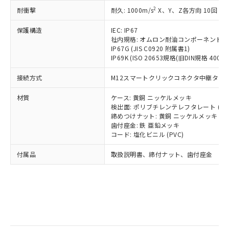
記
タに基づき作成されるものであり、閲
説明
鉛(Pb) 1000ppm以下、 水銀(Hg) 1000ppm以下、 カド
*中国RoHS10物質の基準値 (GB/T26572)：
国政府の輸出許可(または役務取引許
2
耐衝撃
耐久: 1000m/s
X、Y、Z各方向 10回
号
覧された時点での実際の在庫および標
ミウム(Cd) 100ppm以下、
Pb(鉛) :1000ppm、 Hg(水銀) : 1000ppm、 Cd(カドミウ
可)を取得するなどの必要な手続きを
六価クロム(Cr(Ⅵ)) 1000ppm以下、ポリ臭化ビフェニル
ム) : 100ppm、
準価格とは異なる場合があることをご
類(PBB) 1000ppm以下、ポリ臭化ジフェニルエーテル類
Cr(Ⅵ)(六価クロム) : 1000ppm、 PBBs(ポリ臭化ビフェ
とります。
保護構造
IEC: IP67
了承ください。
(PBDE) 1000ppm以下、フタル酸ビス(2-エチルヘキシ
○
一定数以上の在庫あり
ニル類) : 1000ppm、 PBDEs(ポリ臭化ジフェニルエーテ
社内規格: オムロン耐油コンポーネント評
当社は規制貨物を破棄する場合は、完
ル) (DEHP)(別名：DOP) 1000ppm以下、フタル酸ブチ
正式な納期状況および標準価格はお客
ル類) : 1000ppm、
IP67G (JIS C0920 附属書1)
ルベンジル（BBP） 1000ppm以下、フタル酸ジブチル
全に破砕するなど、違法に輸出されな
DBP(フタル酸ジブチル) : 1000ppm、 DIBP(フタル酸ジ
様のお取引先、またはお客様担当のオ
（DBP） 1000ppm以下、フタル酸ジイソブチル
IP69K (ISO 20653規格(旧DIN規格 40050 
イソブチル) : 1000ppm、 BBP(フタル酸ブチルベンジ
△
一定数には満たないが在庫あり
いよう必要な手段を講じます。
ムロン制御機器販売店・当社販売員に
(DIBP) 1000ppm以下
ル) : 1000ppm、
当社は貴社製品を、核兵器、ミサイ
但し、RoHS指令で産業用監視および制御機器に対する
DEHP(フタル酸ビス(2-エチルヘキシル)) : 1000ppm
ご相談ください。
接続方式
M12スマートクリックコネクタ中継タイプ (
適用除外項目は除く。
ル、化学兵器、生物兵器またはその他
－
在庫なし(最新の在庫状況につ
オムロン制御機器販売店や当社販売拠
フタル酸エステル類の４物質については閾値を超える意
武器並びにこれらの製造装置等に一切
いては、お客様のお取引先、ま
図的な使用がないことを確認しています。
点は「
販売ネットワーク
」をご確認
材質
ケース: 黄銅 ニッケルメッキ
※2 環境保護使用期限
使用いたしません。
たはお客様担当のオムロン制御
検出面: ポリブチレンテレフタレート (PB
ください。
当社は、貴社製品を第三者に販売する
締めつけナット: 黄銅 ニッケルメッキ
機器販売店・当社販売員にご確
在庫状況および標準価格結果を当社の
※2 対応予定月
「ｅ」：有害物質（10物質）のすべてが基
歯付座金: 鉄 亜鉛メッキ
場合は、上記1、2および3の内容を当
認ください)
事前の承諾なく第三者に漏洩または開
コード: 塩化ビニル (PVC)
準値以下であることを示します。
該第三者に通知します。また当社は、
示しないようお願いします。
部品在庫の切り替え状況などにより、予定
「10」：通常の使用状況下において有害物
販売先および販売に係わる関係者が違
マイパーツ機能（部品リスト作成サー
空
受注生産機種、また在庫状況の
付属品
取扱説明書、締付ナット、歯付座金
月が前後することがあります。
質が外部に漏えいし、環境に深刻な影響を
法に輸出するおそれがある場合は、取
ビス）をご利用いただくには、I-Web
白
情報を公開していない機種
及ぼさない年数を意味します。
り引きをいたしません。
メンバーズにご登録されている必要が
「－」：未確認です。当社販売部門へお問
あります。
い合わせください。
お客様が当ウェブサイト上で当社にご
※3 非含有証明書ダウンロード
登録された部品リストについて、当社
および当社の共同利用者が、当社の製
下記の非含有証明書をダウンロードするこ
品・サービスに関するお客様との取