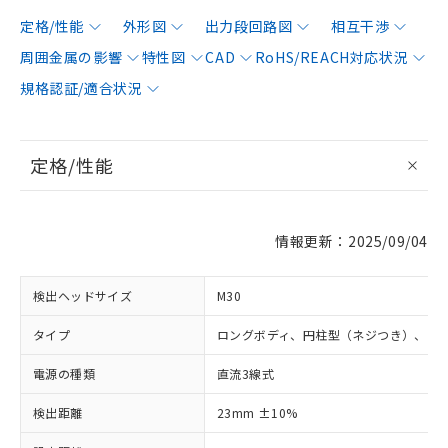
定格/性能
外形図
出力段回路図
相互干渉
周囲金属の影響
特性図
CAD
RoHS/REACH対応状況
規格認証/適合状況
定格/性能
情報更新：2025/09/04
検出ヘッドサイズ
M30
タイプ
ロングボディ、円柱型（ネジつき）、シ
電源の種類
直流3線式
検出距離
23mm ±10%