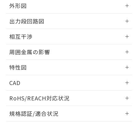
とができます。
合意する
キャンセル
外形図
引・商談に必要な範囲で利用すること
をご了承ください。
EU RoHS指令（10物質）の非含有証明書
情報更新：2025/09/04
※当社の共同利用者とは、
"個人情報
出力段回路図
51物質の非含有証明書（当社基準）
の共同利用に関して"
の「1.共同利
※本証明書は発行日時点で非含有を証明す
外形図
用者の範囲」に記載されている法人を
情報更新：2025/09/04
るもので、過去に遡って非含有を証明する
相互干渉
指します。
ものではありません。
出力段回路図
情報更新：2025/09/04
また、RoHS指令のフタル酸エステル類４
周囲金属の影響
物質の対応では、対応完了までの期間は出
荷製品に未対応品が混在することから備考
相互干渉
情報更新：2025/09/04
特性図
欄に対応日を記載しておりました。
既に当社にて対応品への在庫切替を完了
周囲金属の影響
情報更新：2025/09/04
していることから、特段のことがない限
CAD
り、2022年1月12日より割愛しておりま
検出物体の大きさと材質による影響
す。
ログイン/会員登録いただくと、CADデータをダウンロー
RoHS/REACH対応状況
ドすることができます。
情報更新：2026/7/29
A: 150mm以上、B: 90mm以上
規格認証/適合状況
ログイン/会員登録
EU RoHS
注意事項・凡例
UL認証
CSA認証
CEマーキング
L: 2mm以上、φd: 100mm以上、D: 2mm以上、m: 69mm以
上、n: 100mm以上