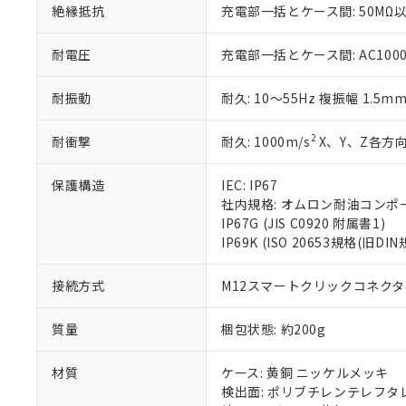
絶縁抵抗
充電部一括とケース間: 50MΩ以
※当社の共同
いる法人を指
EU RoHS指令（
51物質の非含有証
耐電圧
充電部一括とケース間: AC1000V 
※本証明書は発行
また、RoHS指
耐振動
耐久: 10～55Hz 複振幅 1.5m
混在することから
既に当社にて対応
2
耐衝撃
耐久: 1000m/s
X、Y、Z各方向
り割愛しておりま
保護構造
IEC: IP67
社内規格: オムロン耐油コンポ
IP67G (JIS C0920 附属書1)
IP69K (ISO 20653規格(旧DIN
接続方式
M12スマートクリックコネクタ中
質量
梱包状態: 約200g
材質
ケース: 黄銅 ニッケルメッキ
検出面: ポリブチレンテレフタレー