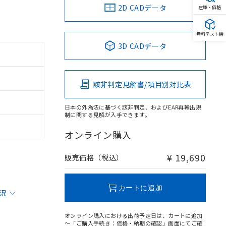
2D CADデータ
在庫・価格
無料テスト機
3D CADデータ
該非判定見解書/項目別対比表
日本の外為法に基づく該非判定、およびEAR再輸出規
制に関する見解が入手できます。
オンライン購入
¥ 19,690
販売価格（税込）
カートに追加
状況
オンライン購入における出荷予定日は、カートに追加
～「ご購入手続き：価格・納期の確認」画面にてご確