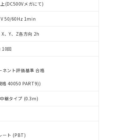
上(DC500Vメガにて)
利用者とは、
"個人情報の共同利用に関して"
の「1.共同利用者の
します。
10物質）の非含有証明書
明書（当社基準）
50/60Hz 1min
日時点で非含有を証明するもので、過去に遡って非含有を証明するも
令のフタル酸エステル類４物質の対応では、対応完了までの期間は出
m X、Y、Z各方向 2h
備考欄に対応日を記載しておりました。
品への在庫切替を完了していることから、特段のことがない限り、20
 10回
す。
ーネント評価基準 合格
規格 40050 PART9))
継タイプ (0.3m)
ト (PBT)