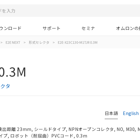
ウンロード
サポート
セミナ
オムロンの
>
E2E NEXT
>
形式セレクタ
>
E2E-X23C130-M1TJR 0.3M
0.3M
レクタ
日本語
English
検出距離 23mm, シールドタイプ, NPNオープンコレクタ, NO, M30,
, ロボット（耐屈曲）PVCコード, 0.3m