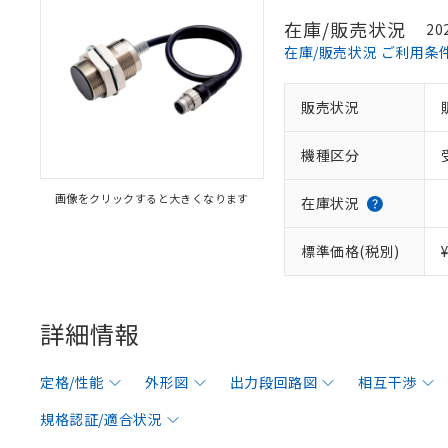
在庫/販売状況
20
在庫/販売状況 ご利用条
販売状況
機種区分
画像をクリックすると大きくなります
在庫状況
標準価格(税別)
詳細情報
定格/性能
外形図
出力段回路図
相互干渉
規格認証/適合状況