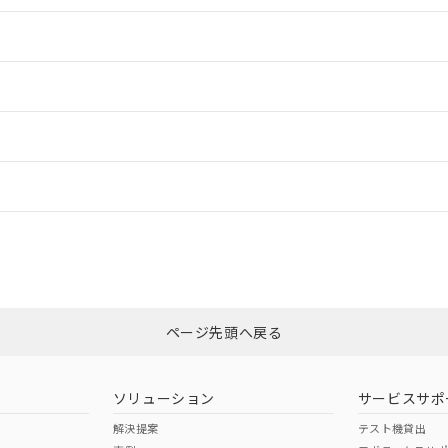
情報更新：2
情報更新：2
ードすることができます。
情報更新：
ログイン/会員登録
CCC認証
電波法
上、n: 100mm以上
みください。
N/A
N/A
非含有証明書
※3
ページ先頭へ戻る
ダウンロードはこちら
型式承認
NK型式承認
ABS型式承認
韓国
（日本
（アメリカ
ソリューション
サービスサポ
舶規格）
船舶規格）
船舶規格）
解決提案
テスト機貸出