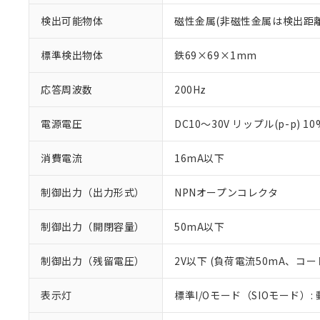
検出可能物体
磁性金属(非磁性金属は検出距
標準検出物体
鉄69×69×1mm
応答周波数
200Hz
電源電圧
DC10～30V リップル(p-p) 1
消費電流
16mA以下
制御出力（出力形式）
NPNオープンコレクタ
制御出力（開閉容量）
50mA以下
※1 対応状況
制御出力（残留電圧）
2V以下 (負荷電流50mA、コー
対応済み：EU
表示灯
標準I/Oモード（SIOモード）:
対応予定：EU R