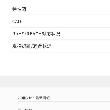
相互干渉
特性図
周囲金属の影響
CAD
検出物体の大きさと材質による影響
ログイン/会員登録いただくと、CADデータをダウンロ
RoHS/REACH対応状況
規格認証/適合状況
EU RoHS
注意事項・凡例
A: 150mm以上、B: 90mm以上
UL認証
CSA認証
CEマーキング
L: 2mm以上、φd: 100mm以上、D: 2mm以上、m: 69mm以
ダウンロードデータをご利用いただく前に、以下を必ずお読
Yes
Yes
Yes
対応状況
対応予定月
※1
※2
金属埋め込み
ソフトウェアの使用条件
対応済み
LR型式承認
DNV型式承認
BV型式承認
KR
（イギリス
（ノルウェー
（フランス
（
お知らせ・最新情報
中国 RoHS
注意事項・凡例
船舶規格）
船舶規格）
船舶規格）
船