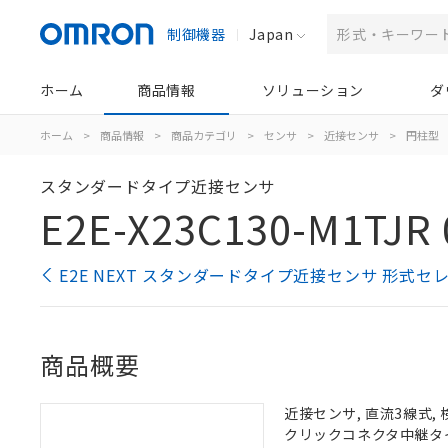
制御機器
Japan
ホーム
商品情報
ソリューション
ダ
ホーム
>
商品情報
>
商品カテゴリ
>
センサ
>
近接センサ
>
円柱型
スタンダードタイプ近接センサ
E2E-X23C130-M1TJR 
E2E NEXT スタンダードタイプ近接センサ 形式セ
商品概要
近接センサ, 直流3線式, 
クリックコネクタ中継タイプ