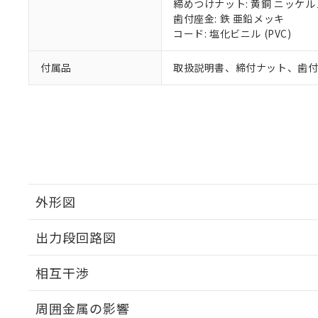
締めつけナット: 黄銅 ニッケ
歯付座金: 鉄 亜鉛メッキ
コード: 塩化ビニル (PVC)
付属品
取扱説明書、締付ナット、歯
外形図
出力段回路図
外形図
相互干渉
出力段回路図
周囲金属の影響