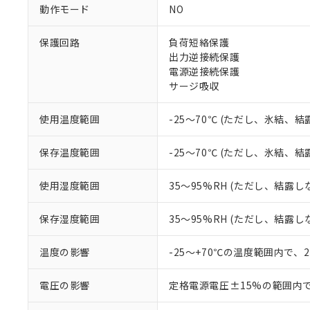
対応予定なし：EU
動作モード
NO
調査・確認中：EU
ご利用条件
非該当品：ライセ
※1 中国RoHS
保護回路
負荷短絡保護
仕入先様の事情に
出力逆接続保護
があります。
以下の条件をお読
「○」：最大均質
電源逆接続保護
「×」：最大均質
サージ吸収
本サービスは
当社は、これ
*EU RoHS指令（10物
「－」：未確認で
鉛(Pb) 1000ppm以下、
くものです。
う）を輸出ま
記
説明
六価クロム(Cr(Ⅵ)) 1
当社制御機器
などの必要な
使用温度範囲
-25～70℃ (ただし、氷結、
フタル酸ビス(2-エチルヘ
号
*中国RoHS10物質の基準値 
ル（DBP） 1000ppm
在庫状況およ
当社は規制貨
Pb(鉛) :1000ppm、 Hg
但し、RoHS指令で産
のであり、閲
ます。
Cr(Ⅵ)(六価クロム) : 
フタル酸エステル類の４
保存温度範囲
-25～70℃ (ただし、氷結、
○
一定数以
DBP(フタル酸ジブチル) :
い。
当社は貴社製
DEHP(フタル酸ビス(2-エ
正式な納期状
置等に一切使
使用湿度範囲
35～95%RH (ただし、結露し
当社販売員に
※2 対応予定月
△
一定数に
当社は、貴社
オムロン制御
また当社は、
※2 環境保護使
保存湿度範囲
35～95%RH (ただし、結露し
在庫状況およ
部品在庫の切り替
たしません。
－
在庫なし
す。
「ｅ」：有害物質
機器販売
マイパーツ機
温度の影響
-25～+70℃の温度範囲内で、
「10」：通常の
ている必要が
味します。
空
受注生産
お客様が当ウ
※3 非含有証明
「－」：未確認で
電圧の影響
定格電源電圧±15%の範囲内
白
が、当社の製
さい。
下記の非含有証明