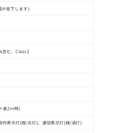
離が低下します)
0%含む、Class2
ド長2m時)
 RoHS指令（10物質）の非含有に対応した製品が提供可能な商品です
 動作表示灯(橙/点灯)、通信表示灯(緑/消灯)
oHS指令（10物質）の非含有に対応した製品に切り替える予定のある