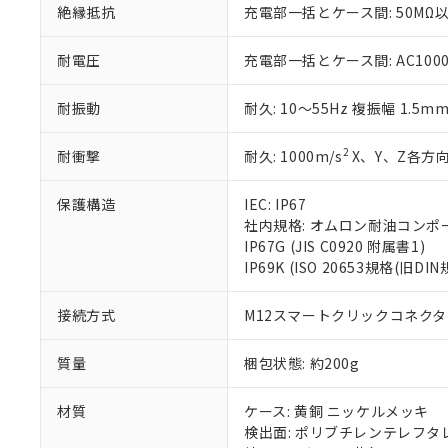
絶縁抵抗
充電部一括とケース間: 50MΩ以
※当社の共同
いる法人を指
EU RoHS指令（
51物質の非含有証
耐電圧
充電部一括とケース間: AC1000V 
※本証明書は発行
また、RoHS指
耐振動
耐久: 10～55Hz 複振幅 1.5m
混在することから
既に当社にて対応
2
耐衝撃
耐久: 1000m/s
X、Y、Z各方向
り割愛しておりま
保護構造
IEC: IP67
社内規格: オムロン耐油コンポ
IP67G (JIS C0920 附属書1)
IP69K (ISO 20653規格(旧DIN
接続方式
M12スマートクリックコネクタ中
質量
梱包状態: 約200g
材質
ケース: 黄銅 ニッケルメッキ
検出面: ポリブチレンテレフタレー