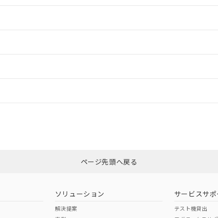
情報更新：2
情報更新：2
ードすることができます。
情報更新：
ログイン/会員登録
CCC認証
電波法
上、n: 90mm以上
みください。
N/A
N/A
非含有証明書
※3
ページ先頭へ戻る
ダウンロードはこちら
型式承認
NK型式承認
ABS型式承認
韓国
（日本
（アメリカ
ソリューション
サービスサポ
舶規格）
船舶規格）
船舶規格）
解決提案
テスト機貸出