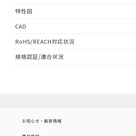
相互干渉
特性図
周囲金属の影響
CAD
検出物体の大きさと材質による影響
ログイン/会員登録いただくと、CADデータをダウンロ
RoHS/REACH対応状況
規格認証/適合状況
EU RoHS
注意事項・凡例
A: 150mm以上、B: 90mm以上
UL認証
CSA認証
CEマーキング
L: 0mm以上、φd: 70mm以上、D: 0mm以上、m: 66mm以
ダウンロードデータをご利用いただく前に、以下を必ずお読
Yes
Yes
Yes
対応状況
対応予定月
※1
※2
金属埋め込み
ソフトウェアの使用条件
対応済み
LR型式承認
DNV型式承認
BV型式承認
KR
（イギリス
（ノルウェー
（フランス
（
お知らせ・最新情報
中国 RoHS
注意事項・凡例
船舶規格）
船舶規格）
船舶規格）
船