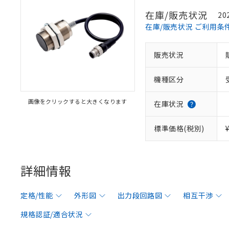
在庫/販売状況
20
在庫/販売状況 ご利用条
販売状況
機種区分
画像をクリックすると大きくなります
在庫状況
標準価格(税別)
詳細情報
定格/性能
外形図
出力段回路図
相互干渉
規格認証/適合状況