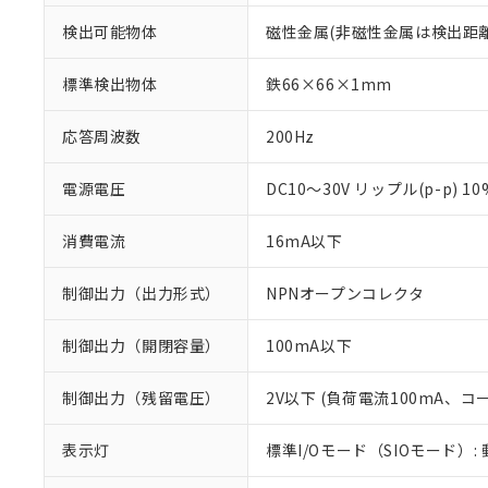
検出可能物体
磁性金属(非磁性金属は検出距
標準検出物体
鉄66×66×1mm
応答周波数
200Hz
電源電圧
DC10～30V リップル(p-p) 1
消費電流
16mA以下
制御出力（出力形式）
NPNオープンコレクタ
制御出力（開閉容量）
100mA以下
※1 対応状況
制御出力（残留電圧）
2V以下 (負荷電流100mA、コ
対応済み：EU
表示灯
標準I/Oモード（SIOモード）:
対応予定：EU R