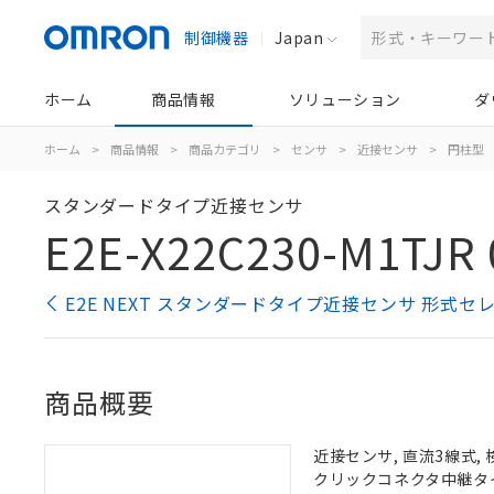
制御機器
Japan
ホーム
商品情報
ソリューション
ダ
ホーム
>
商品情報
>
商品カテゴリ
>
センサ
>
近接センサ
>
円柱型
スタンダードタイプ近接センサ
E2E-X22C230-M1TJR 
E2E NEXT スタンダードタイプ近接センサ 形式セ
商品概要
近接センサ, 直流3線式, 
クリックコネクタ中継タイプ