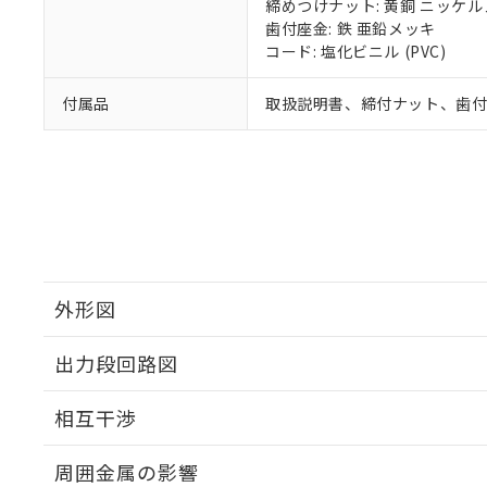
締めつけナット: 黄銅 ニッケ
歯付座金: 鉄 亜鉛メッキ
コード: 塩化ビニル (PVC)
付属品
取扱説明書、締付ナット、歯
外形図
出力段回路図
外形図
相互干渉
出力段回路図
周囲金属の影響