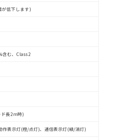
離が低下します)
0%含む、Class2
ード長2m時)
 RoHS指令（10物質）の非含有に対応した製品が提供可能な商品です
 動作表示灯(橙/点灯)、通信表示灯(緑/消灯)
oHS指令（10物質）の非含有に対応した製品に切り替える予定のある