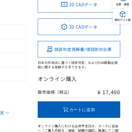
2D CADデータ
在庫・価格
無料テスト機
3D CADデータ
該非判定見解書/項目別対比表
日本の外為法に基づく該非判定、およびEAR再輸出規
制に関する見解が入手できます。
オンライン購入
¥ 17,490
販売価格（税込）
カートに追加
状況
オンライン購入における出荷予定日は、カートに追加
～「ご購入手続き：価格・納期の確認」画面にてご確