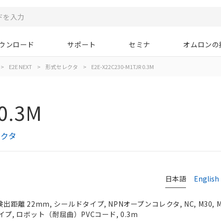
ウンロード
サポート
セミナ
オムロンの
>
E2E NEXT
>
形式セレクタ
>
E2E-X22C230-M1TJR 0.3M
0.3M
レクタ
日本語
English
検出距離 22mm, シールドタイプ, NPNオープンコレクタ, NC, M30,
, ロボット（耐屈曲）PVCコード, 0.3m