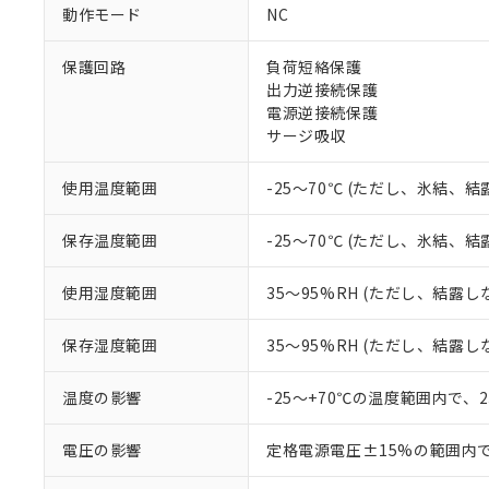
対応予定なし：EU
動作モード
NC
調査・確認中：EU
ご利用条件
非該当品：ライセ
※1 中国RoHS
保護回路
負荷短絡保護
仕入先様の事情に
出力逆接続保護
があります。
以下の条件をお読
「○」：最大均質
電源逆接続保護
「×」：最大均質
サージ吸収
本サービスは
当社は、これ
*EU RoHS指令（10物
「－」：未確認で
鉛(Pb) 1000ppm以下、
くものです。
う）を輸出ま
記
説明
六価クロム(Cr(Ⅵ)) 1
当社制御機器
などの必要な
使用温度範囲
-25～70℃ (ただし、氷結、
フタル酸ビス(2-エチルヘ
号
*中国RoHS10物質の基準値 
ル（DBP） 1000ppm
在庫状況およ
当社は規制貨
Pb(鉛) :1000ppm、 Hg
但し、RoHS指令で産
のであり、閲
ます。
Cr(Ⅵ)(六価クロム) : 
フタル酸エステル類の４
保存温度範囲
-25～70℃ (ただし、氷結、
○
一定数以
DBP(フタル酸ジブチル) :
い。
当社は貴社製
DEHP(フタル酸ビス(2-エ
正式な納期状
置等に一切使
使用湿度範囲
35～95%RH (ただし、結露し
当社販売員に
※2 対応予定月
△
一定数に
当社は、貴社
オムロン制御
また当社は、
※2 環境保護使
保存湿度範囲
35～95%RH (ただし、結露し
在庫状況およ
部品在庫の切り替
たしません。
－
在庫なし
す。
「ｅ」：有害物質
機器販売
マイパーツ機
温度の影響
-25～+70℃の温度範囲内で、
「10」：通常の
ている必要が
味します。
空
受注生産
お客様が当ウ
※3 非含有証明
「－」：未確認で
電圧の影響
定格電源電圧±15%の範囲内
白
が、当社の製
さい。
下記の非含有証明