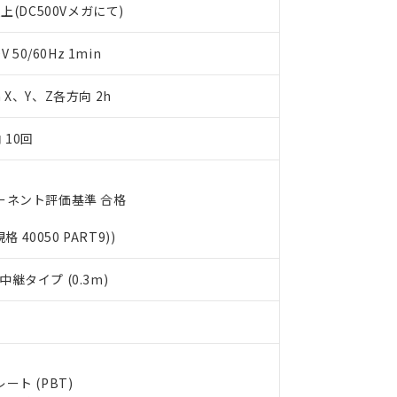
上(DC500Vメガにて)
利用者とは、
"個人情報の共同利用に関して"
の「1.共同利用者の
します。
10物質）の非含有証明書
明書（当社基準）
50/60Hz 1min
日時点で非含有を証明するもので、過去に遡って非含有を証明するも
令のフタル酸エステル類４物質の対応では、対応完了までの期間は出
m X、Y、Z各方向 2h
備考欄に対応日を記載しておりました。
品への在庫切替を完了していることから、特段のことがない限り、20
 10回
す。
ーネント評価基準 合格
規格 40050 PART9))
継タイプ (0.3m)
ト (PBT)