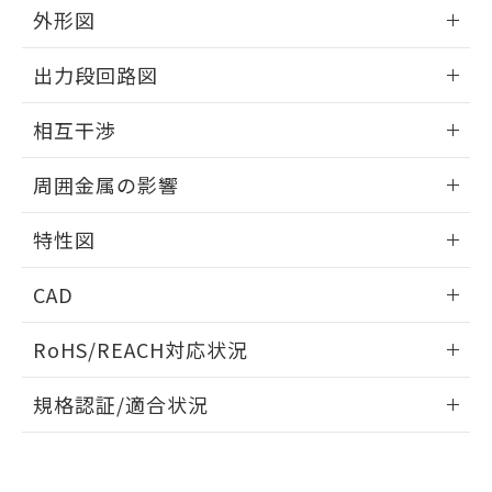
とができます。
合意する
キャンセル
外形図
引・商談に必要な範囲で利用すること
をご了承ください。
EU RoHS指令（10物質）の非含有証明書
情報更新：2025/09/04
※当社の共同利用者とは、
"個人情報
出力段回路図
51物質の非含有証明書（当社基準）
の共同利用に関して"
の「1.共同利
※本証明書は発行日時点で非含有を証明す
外形図
用者の範囲」に記載されている法人を
情報更新：2025/09/04
るもので、過去に遡って非含有を証明する
相互干渉
指します。
ものではありません。
出力段回路図
情報更新：2025/09/04
また、RoHS指令のフタル酸エステル類４
周囲金属の影響
物質の対応では、対応完了までの期間は出
荷製品に未対応品が混在することから備考
相互干渉
情報更新：2025/09/04
特性図
欄に対応日を記載しておりました。
既に当社にて対応品への在庫切替を完了
周囲金属の影響
情報更新：2025/09/04
していることから、特段のことがない限
CAD
り、2022年1月12日より割愛しておりま
検出物体の大きさと材質による影響
す。
ログイン/会員登録いただくと、CADデータをダウンロー
RoHS/REACH対応状況
ドすることができます。
情報更新：2026/7/29
A: 150mm以上、B: 90mm以上
規格認証/適合状況
ログイン/会員登録
EU RoHS
注意事項・凡例
UL認証
CSA認証
CEマーキング
L: 0mm以上、φd: 70mm以上、D: 0mm以上、m: 66mm以
上、n: 90mm以上