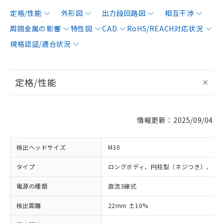
定格/性能
外形図
出力段回路図
相互干渉
周囲金属の影響
特性図
CAD
RoHS/REACH対応状況
規格認証/適合状況
定格/性能
情報更新：2025/09/04
検出ヘッドサイズ
M30
タイプ
ロングボディ、円柱型（ネジつき）、シ
電源の種類
直流3線式
検出距離
22mm ±10%