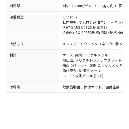
記
タに基づき作成されるものであり、閲
説明
鉛(Pb) 1000ppm以下、 水銀(Hg) 1000ppm以下、 カド
*中国RoHS10物質の基準値 (GB/T26572)：
国政府の輸出許可(または役務取引許
2
耐衝撃
耐久: 1000m/s
X、Y、Z各方向 10回
号
覧された時点での実際の在庫および標
ミウム(Cd) 100ppm以下、
Pb(鉛) :1000ppm、 Hg(水銀) : 1000ppm、 Cd(カドミウ
可)を取得するなどの必要な手続きを
六価クロム(Cr(Ⅵ)) 1000ppm以下、ポリ臭化ビフェニル
ム) : 100ppm、
準価格とは異なる場合があることをご
類(PBB) 1000ppm以下、ポリ臭化ジフェニルエーテル類
Cr(Ⅵ)(六価クロム) : 1000ppm、 PBBs(ポリ臭化ビフェ
とります。
保護構造
IEC: IP67
了承ください。
(PBDE) 1000ppm以下、フタル酸ビス(2-エチルヘキシ
○
一定数以上の在庫あり
ニル類) : 1000ppm、 PBDEs(ポリ臭化ジフェニルエーテ
社内規格: オムロン耐油コンポーネント評
当社は規制貨物を破棄する場合は、完
ル) (DEHP)(別名：DOP) 1000ppm以下、フタル酸ブチ
正式な納期状況および標準価格はお客
ル類) : 1000ppm、
IP67G (JIS C0920 附属書1)
ルベンジル（BBP） 1000ppm以下、フタル酸ジブチル
全に破砕するなど、違法に輸出されな
DBP(フタル酸ジブチル) : 1000ppm、 DIBP(フタル酸ジ
様のお取引先、またはお客様担当のオ
（DBP） 1000ppm以下、フタル酸ジイソブチル
IP69K (ISO 20653規格(旧DIN規格 40050 
イソブチル) : 1000ppm、 BBP(フタル酸ブチルベンジ
△
一定数には満たないが在庫あり
いよう必要な手段を講じます。
ムロン制御機器販売店・当社販売員に
(DIBP) 1000ppm以下
ル) : 1000ppm、
当社は貴社製品を、核兵器、ミサイ
但し、RoHS指令で産業用監視および制御機器に対する
DEHP(フタル酸ビス(2-エチルヘキシル)) : 1000ppm
ご相談ください。
接続方式
M12スマートクリックコネクタ中継タイプ (
適用除外項目は除く。
ル、化学兵器、生物兵器またはその他
－
在庫なし(最新の在庫状況につ
オムロン制御機器販売店や当社販売拠
フタル酸エステル類の４物質については閾値を超える意
武器並びにこれらの製造装置等に一切
いては、お客様のお取引先、ま
図的な使用がないことを確認しています。
点は「
販売ネットワーク
」をご確認
材質
ケース: 黄銅 ニッケルメッキ
※2 環境保護使用期限
使用いたしません。
たはお客様担当のオムロン制御
検出面: ポリブチレンテレフタレート (PB
ください。
当社は、貴社製品を第三者に販売する
締めつけナット: 黄銅 ニッケルメッキ
機器販売店・当社販売員にご確
在庫状況および標準価格結果を当社の
※2 対応予定月
「ｅ」：有害物質（10物質）のすべてが基
歯付座金: 鉄 亜鉛メッキ
場合は、上記1、2および3の内容を当
認ください)
事前の承諾なく第三者に漏洩または開
コード: 塩化ビニル (PVC)
準値以下であることを示します。
該第三者に通知します。また当社は、
示しないようお願いします。
部品在庫の切り替え状況などにより、予定
「10」：通常の使用状況下において有害物
販売先および販売に係わる関係者が違
マイパーツ機能（部品リスト作成サー
空
受注生産機種、また在庫状況の
付属品
取扱説明書、締付ナット、歯付座金
月が前後することがあります。
質が外部に漏えいし、環境に深刻な影響を
法に輸出するおそれがある場合は、取
ビス）をご利用いただくには、I-Web
白
情報を公開していない機種
及ぼさない年数を意味します。
り引きをいたしません。
メンバーズにご登録されている必要が
「－」：未確認です。当社販売部門へお問
あります。
い合わせください。
お客様が当ウェブサイト上で当社にご
※3 非含有証明書ダウンロード
登録された部品リストについて、当社
および当社の共同利用者が、当社の製
下記の非含有証明書をダウンロードするこ
品・サービスに関するお客様との取