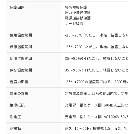
※1 対応状況
保護回路
負荷短絡保護
出力逆接続保護
電源逆接続保護
対応済み：EU RoHS指令（10物質）の
サージ吸収
非含有に対応した製品が提供可能な商品で
す。
使用温度範囲
-25～70℃ (ただし、氷結、結露しないこ
対応予定：EU RoHS指令（10物質）の非含
ご利用条件
有に対応した製品に切り替える予定のある
保存温度範囲
-25～70℃ (ただし、氷結、結露しないこ
商品です。
対応予定なし：EU RoHS指令（10物質）の
使用湿度範囲
35～95%RH (ただし、結露しないこと)
以下の条件をお読みいただき、同意のうえ
非含有に非対応の商品で、対応品を出す予
ご利用ください。
定はありません。
保存湿度範囲
35～95%RH (ただし、結露しないこと)
調査・確認中：EU RoHS指令（10物質）の
本サービスは、当社制御機器事業取扱
※1 中国RoHS○×表
非含有の対応状況を調査中または確認中の
温度の影響
-25～+70℃の温度範囲内で、23℃時の
商品の当社在庫状況および標準価格
商品です。
(税抜)を提供させていただくもので
「○」：最大均質材料含有率が中国RoHSの
電圧の影響
定格電源電圧±15%の範囲内で、定格電
非該当品：ライセンス料など無形物で、有
す。
基準値以下であることを示します。
害物質有無と関係のない商品です。
当社制御機器事業取扱商品の中には、
絶縁抵抗
充電部一括とケース間: 50MΩ以上(DC50
「×」：最大均質材料含有率が中国RoHSの
仕入先様の事情により、非含有部品として
本サービスの対象外となる商品もある
基準値を超えていることを示します。
いたものが、含有品と判明した場合などや
当社は、これら貴社製品のうち、外国
ことをご了承ください。
耐電圧
充電部一括とケース間: AC1000V 50/60Hz
「－」：未確認です。当社販売部門へお問
むを得ず変更することがあります。
為替および外国貿易法に定める商品
在庫状況および標準価格照会結果は、
い合わせください。
（以下｢規制貨物等」という）を輸出
記載している更新日時点での社内デー
耐振動
耐久: 10～55Hz 複振幅 1.5mm X、Y、Z
*EU RoHS指令（10物質）：
または国外への提供する場合は、日本