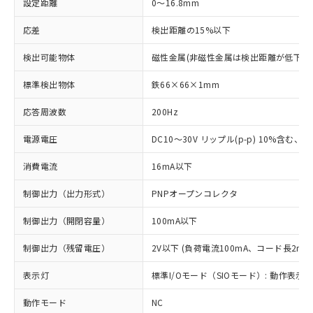
設定距離
0～16.8mm
応差
検出距離の15%以下
検出可能物体
磁性金属(非磁性金属は検出距離が低下し
標準検出物体
鉄66×66×1mm
応答周波数
200Hz
電源電圧
DC10～30V リップル(p-p) 10%含む、Cla
消費電流
16mA以下
制御出力（出力形式）
PNPオープンコレクタ
制御出力（開閉容量）
100mA以下
制御出力（残留電圧）
2V以下 (負荷電流100mA、コード長2m時
表示灯
標準I/Oモード（SIOモード）: 動作表示灯
動作モード
NC