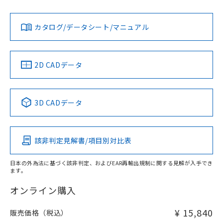
Yes
Yes
Yes
金属埋め込み
対応状況
対応予定月
※1
※2
ダウンロードデータをご利用いただく前に、以下を必ずお読
みください。
カタログ/データシート/マニュアル
対応済み
ソフトウェアの使用条件
LR型式承認
DNV型式承認
BV型式承認
KR型式承
タイムチャート
（イギリス
（ノルウェー
（フランス
（韓国
船舶規格）
船舶規格）
船舶規格）
船舶規格
中国 RoHS
注意事項・凡例
2D CADデータ
No
No
No
No
l: 8mm以上、φd: 70mm以上、D: 8mm以上、m: 66mm以
上、n: 90mm以上
中国 RoHS表
※1 ※2
検出領域
3D CADデータ
この製品の規格認証/適合状況ページへ
Pb
Hg
Cd
Cr(VI)
その他の認証はこちらのページからご検索ください
該非判定見解書/項目別対比表
X
O
O
O
日本の外為法に基づく該非判定、およびEAR再輸出規制に関する見解が入手でき
ます。
"対応済み"や非含有の記載がされた商品であっても、流通
在庫等で未対応品が混在する可能性があります。
オンライン購入
非含有品が必要な際は、弊社営業部門もしくは販売店へお
問い合わせください。
¥ 15,840
販売価格（税込）