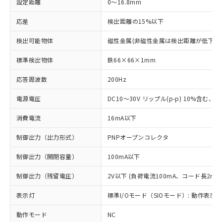
設定距離
0～16.8mm
応差
検出距離の15%以下
検出可能物体
磁性金属(非磁性金属は検出距離が低下し
標準検出物体
鉄66×66×1mm
応答周波数
200Hz
電源電圧
DC10～30V リップル(p-p) 10%含む、Cla
消費電流
16mA以下
制御出力（出力形式）
PNPオープンコレクタ
制御出力（開閉容量）
100mA以下
制御出力（残留電圧）
2V以下 (負荷電流100mA、コード長2m時
表示灯
標準I/Oモード（SIOモード）: 動作表示灯
動作モード
NC