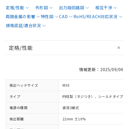
定格/性能
外形図
出力段回路図
相互干渉
周囲金属の影響
特性図
CAD
RoHS/REACH対応状況
規格認証/適合状況
定格/性能
情報更新：2025/09/04
検出ヘッドサイズ
M30
タイプ
円柱型（ネジつき）、シールドタイプ
電源の種類
直流3線式
検出距離
22mm ±10%