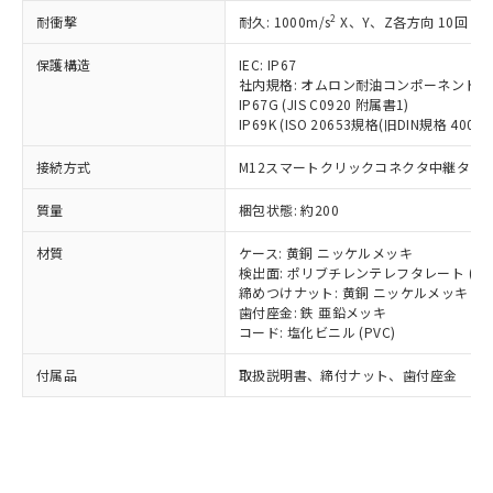
記載している更新日時点での社内デー
*EU RoHS指令（10物質）：
または国外への提供する場合は、日本
2
耐衝撃
記
タに基づき作成されるものであり、閲
説明
耐久: 1000m/s
X、Y、Z各方向 10回
鉛(Pb) 1000ppm以下、 水銀(Hg) 1000ppm以下、 カド
*中国RoHS10物質の基準値 (GB/T26572)：
国政府の輸出許可(または役務取引許
号
覧された時点での実際の在庫および標
ミウム(Cd) 100ppm以下、
Pb(鉛) :1000ppm、 Hg(水銀) : 1000ppm、 Cd(カドミウ
可)を取得するなどの必要な手続きを
六価クロム(Cr(Ⅵ)) 1000ppm以下、ポリ臭化ビフェニル
保護構造
IEC: IP67
ム) : 100ppm、
準価格とは異なる場合があることをご
類(PBB) 1000ppm以下、ポリ臭化ジフェニルエーテル類
Cr(Ⅵ)(六価クロム) : 1000ppm、 PBBs(ポリ臭化ビフェ
とります。
社内規格: オムロン耐油コンポーネント評
了承ください。
(PBDE) 1000ppm以下、フタル酸ビス(2-エチルヘキシ
○
一定数以上の在庫あり
ニル類) : 1000ppm、 PBDEs(ポリ臭化ジフェニルエーテ
IP67G (JIS C0920 附属書1)
当社は規制貨物を破棄する場合は、完
ル) (DEHP)(別名：DOP) 1000ppm以下、フタル酸ブチ
正式な納期状況および標準価格はお客
ル類) : 1000ppm、
IP69K (ISO 20653規格(旧DIN規格 40050 
ルベンジル（BBP） 1000ppm以下、フタル酸ジブチル
全に破砕するなど、違法に輸出されな
DBP(フタル酸ジブチル) : 1000ppm、 DIBP(フタル酸ジ
様のお取引先、またはお客様担当のオ
（DBP） 1000ppm以下、フタル酸ジイソブチル
イソブチル) : 1000ppm、 BBP(フタル酸ブチルベンジ
△
一定数には満たないが在庫あり
いよう必要な手段を講じます。
ムロン制御機器販売店・当社販売員に
(DIBP) 1000ppm以下
ル) : 1000ppm、
接続方式
M12スマートクリックコネクタ中継タイプ (
当社は貴社製品を、核兵器、ミサイ
但し、RoHS指令で産業用監視および制御機器に対する
DEHP(フタル酸ビス(2-エチルヘキシル)) : 1000ppm
ご相談ください。
適用除外項目は除く。
ル、化学兵器、生物兵器またはその他
－
在庫なし(最新の在庫状況につ
オムロン制御機器販売店や当社販売拠
質量
梱包状態: 約200
フタル酸エステル類の４物質については閾値を超える意
武器並びにこれらの製造装置等に一切
いては、お客様のお取引先、ま
図的な使用がないことを確認しています。
点は「
販売ネットワーク
」をご確認
※2 環境保護使用期限
使用いたしません。
たはお客様担当のオムロン制御
材質
ください。
ケース: 黄銅 ニッケルメッキ
当社は、貴社製品を第三者に販売する
機器販売店・当社販売員にご確
検出面: ポリブチレンテレフタレート (PB
在庫状況および標準価格結果を当社の
※2 対応予定月
「ｅ」：有害物質（10物質）のすべてが基
場合は、上記1、2および3の内容を当
締めつけナット: 黄銅 ニッケルメッキ
認ください)
事前の承諾なく第三者に漏洩または開
準値以下であることを示します。
歯付座金: 鉄 亜鉛メッキ
該第三者に通知します。また当社は、
示しないようお願いします。
コード: 塩化ビニル (PVC)
部品在庫の切り替え状況などにより、予定
「10」：通常の使用状況下において有害物
販売先および販売に係わる関係者が違
マイパーツ機能（部品リスト作成サー
空
受注生産機種、また在庫状況の
月が前後することがあります。
質が外部に漏えいし、環境に深刻な影響を
法に輸出するおそれがある場合は、取
ビス）をご利用いただくには、I-Web
白
情報を公開していない機種
付属品
取扱説明書、締付ナット、歯付座金
及ぼさない年数を意味します。
り引きをいたしません。
メンバーズにご登録されている必要が
「－」：未確認です。当社販売部門へお問
あります。
い合わせください。
お客様が当ウェブサイト上で当社にご
※3 非含有証明書ダウンロード
登録された部品リストについて、当社
および当社の共同利用者が、当社の製