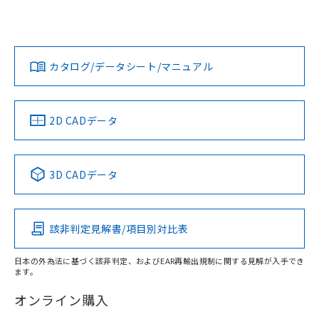
UL認証
CSA認証
CEマーキング
L: 0mm以上、φd: 70mm以上、D: 0mm以上、m: 66mm以
上、n: 90mm以上
Yes
Yes
Yes
金属埋め込み
対応状況
対応予定月
※1
※2
ダウンロードデータをご利用いただく前に、以下を必ずお読
みください。
カタログ/データシート/マニュアル
対応済み
ソフトウェアの使用条件
LR型式承認
DNV型式承認
BV型式承認
KR型式承
タイムチャート
（イギリス
（ノルウェー
（フランス
（韓国
船舶規格）
船舶規格）
船舶規格）
船舶規格
中国 RoHS
注意事項・凡例
2D CADデータ
No
No
No
No
l: 8mm以上、φd: 70mm以上、D: 8mm以上、m: 66mm以
上、n: 90mm以上
中国 RoHS表
※1 ※2
検出領域
3D CADデータ
この製品の規格認証/適合状況ページへ
Pb
Hg
Cd
Cr(VI)
その他の認証はこちらのページからご検索ください
該非判定見解書/項目別対比表
X
O
O
O
日本の外為法に基づく該非判定、およびEAR再輸出規制に関する見解が入手でき
ます。
"対応済み"や非含有の記載がされた商品であっても、流通
在庫等で未対応品が混在する可能性があります。
オンライン購入
非含有品が必要な際は、弊社営業部門もしくは販売店へお