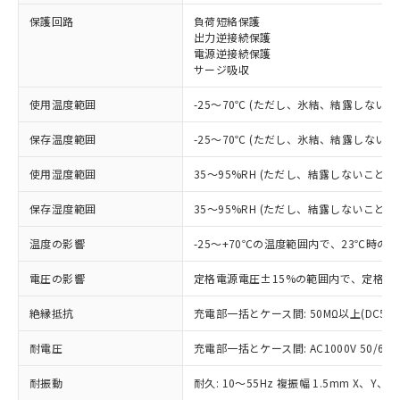
保護回路
負荷短絡保護
※1 対応状況
出力逆接続保護
電源逆接続保護
サージ吸収
対応済み：EU RoHS指令（10物質）の
非含有に対応した製品が提供可能な商品で
使用温度範囲
-25～70℃ (ただし、氷結、結露しないこ
す。
対応予定：EU RoHS指令（10物質）の非含
保存温度範囲
-25～70℃ (ただし、氷結、結露しないこ
ご利用条件
有に対応した製品に切り替える予定のある
商品です。
使用湿度範囲
35～95%RH (ただし、結露しないこと)
対応予定なし：EU RoHS指令（10物質）の
以下の条件をお読みいただき、同意のうえ
非含有に非対応の商品で、対応品を出す予
保存湿度範囲
35～95%RH (ただし、結露しないこと)
ご利用ください。
定はありません。
調査・確認中：EU RoHS指令（10物質）の
温度の影響
-25～+70℃の温度範囲内で、23℃時の
本サービスは、当社制御機器事業取扱
※1 中国RoHS○×表
非含有の対応状況を調査中または確認中の
商品の当社在庫状況および標準価格
商品です。
電圧の影響
定格電源電圧±15%の範囲内で、定格電
(税抜)を提供させていただくもので
「○」：最大均質材料含有率が中国RoHSの
非該当品：ライセンス料など無形物で、有
す。
基準値以下であることを示します。
絶縁抵抗
充電部一括とケース間: 50MΩ以上(DC50
害物質有無と関係のない商品です。
当社制御機器事業取扱商品の中には、
「×」：最大均質材料含有率が中国RoHSの
仕入先様の事情により、非含有部品として
本サービスの対象外となる商品もある
耐電圧
充電部一括とケース間: AC1000V 50/60Hz
基準値を超えていることを示します。
いたものが、含有品と判明した場合などや
当社は、これら貴社製品のうち、外国
ことをご了承ください。
「－」：未確認です。当社販売部門へお問
むを得ず変更することがあります。
為替および外国貿易法に定める商品
在庫状況および標準価格照会結果は、
耐振動
耐久: 10～55Hz 複振幅 1.5mm X、Y、Z
い合わせください。
（以下｢規制貨物等」という）を輸出