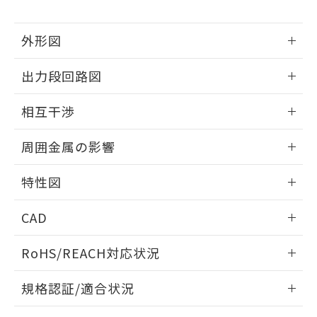
下記の非含有証明書をダウンロードするこ
品・サービスに関するお客様との取
とができます。
合意する
キャンセル
引・商談に必要な範囲で利用すること
外形図
をご了承ください。
EU RoHS指令（10物質）の非含有証明書
※当社の共同利用者とは、
"個人情報
51物質の非含有証明書（当社基準）
情報更新：2025/09/04
の共同利用に関して"
の「1.共同利
出力段回路図
※本証明書は発行日時点で非含有を証明す
用者の範囲」に記載されている法人を
るもので、過去に遡って非含有を証明する
外形図
指します。
情報更新：2025/09/04
ものではありません。
相互干渉
また、RoHS指令のフタル酸エステル類４
出力段回路図
情報更新：2025/09/04
物質の対応では、対応完了までの期間は出
周囲金属の影響
荷製品に未対応品が混在することから備考
欄に対応日を記載しておりました。
相互干渉
情報更新：2025/09/04
特性図
既に当社にて対応品への在庫切替を完了
していることから、特段のことがない限
周囲金属の影響
情報更新：2025/09/04
り、2022年1月12日より割愛しておりま
CAD
す。
検出物体の大きさと材質による影響
ログイン/会員登録いただくと、CADデータをダウンロー
RoHS/REACH対応状況
ドすることができます。
情報更新：2026/7/29
A: 150mm以上、B: 90mm以上
規格認証/適合状況
ログイン/会員登録
EU RoHS
注意事項・凡例