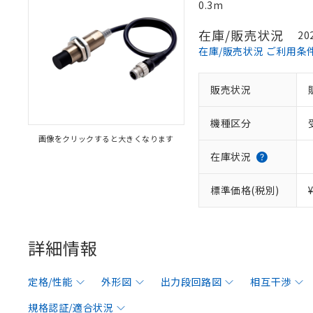
0.3m
在庫/販売状況
20
在庫/販売状況 ご利用条
販売状況
機種区分
画像をクリックすると大きくなります
在庫状況
標準価格(税別)
詳細情報
定格/性能
外形図
出力段回路図
相互干渉
規格認証/適合状況