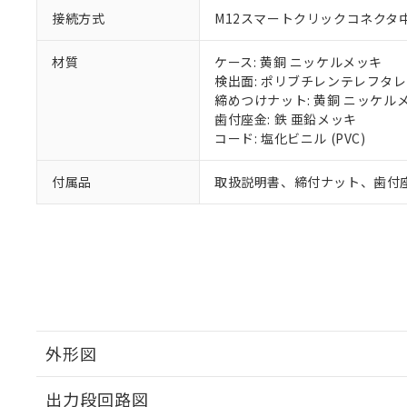
接続方式
M12スマートクリックコネクタ中継
材質
ケース: 黄銅 ニッケルメッキ
検出面: ポリブチレンテレフタレー
締めつけナット: 黄銅 ニッケル
歯付座金: 鉄 亜鉛メッキ
コード: 塩化ビニル (PVC)
付属品
取扱説明書、締付ナット、歯付
外形図
出力段回路図