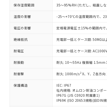
お客様が当ウ
※3 非含有証明
「－」：未確認で
白
保存湿度範囲
35～95%RH (ただし、結露し
が、当社の製
さい。
下記の非含有証明
※当社の共同
温度の影響
-25～+70℃の温度範囲内で、
いる法人を指
EU RoHS指令（
51物質の非含有証
電圧の影響
定格電源電圧±15%の範囲内で
※本証明書は発行
また、RoHS指
絶縁抵抗
充電部一括とケース間: 50MΩ以上
混在することから
既に当社にて対応
耐電圧
充電部一括とケース間: AC1000V 5
り割愛しておりま
耐振動
耐久: 10～55Hz 複振幅 1.5mm
2
耐衝撃
耐久: 1000m/s
X、Y、Z各方向 
保護構造
IEC: IP67
社内規格: オムロン耐油コンポ
IP67G (JIS C0920 附属書1)
IP69K (ISO 20653規格(旧DIN規