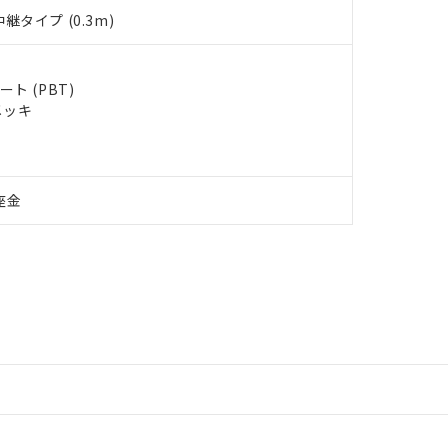
タイプ (0.3m)
ト (PBT)
メッキ
座金
情報更新：2