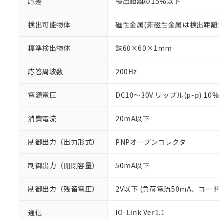
応差
検出距離の15%以下
検出可能物体
磁性金属(非磁性金属は検出距離
標準検出物体
鉄60×60×1mm
応答周波数
200Hz
電源電圧
DC10～30V リップル(p-p) 10
消費電流
20mA以下
制御出力（出力形式）
PNPオープンコレクタ
制御出力（開閉容量）
50mA以下
制御出力（残留電圧）
2V以下 (負荷電流50mA、コー
※1 対応状況
通信
IO-Link Ver1.1