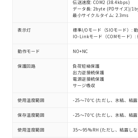
伝送速度: COM2 (38.4kbps)
対応済み：EU
データ長: 2byte (PDサイズ)/1byt
対応予定：EU R
最小サイクルタイム: 2.3ms
対応予定なし：EU
調査・確認中：EU
ご利用条件
非該当品：ライセ
表示灯
標準I/Oモード（SIOモード）: 
※1 中国RoHS
仕入先様の事情に
IO-Linkモード（COMモード）
があります。
以下の条件をお読
「○」：最大均質
動作モード
NO+NC
「×」：最大均質
本サービスは
当社は、これ
*EU RoHS指令（10物
「－」：未確認で
鉛(Pb) 1000ppm以下、
くものです。
う）を輸出ま
記
説明
六価クロム(Cr(Ⅵ)) 1
保護回路
負荷短絡保護
当社制御機器
などの必要な
フタル酸ビス(2-エチルヘ
号
出力逆接続保護
*中国RoHS10物質の基準値 
ル（DBP） 1000ppm
在庫状況およ
当社は規制貨
Pb(鉛) :1000ppm、 Hg
電源逆接続保護
但し、RoHS指令で産
のであり、閲
ます。
Cr(Ⅵ)(六価クロム) : 
フタル酸エステル類の４
サージ吸収
○
一定数以
DBP(フタル酸ジブチル) :
い。
当社は貴社製
DEHP(フタル酸ビス(2-エ
正式な納期状
置等に一切使
使用温度範囲
-25～70℃ (ただし、氷結、結
当社販売員に
※2 対応予定月
△
一定数に
当社は、貴社
オムロン制御
また当社は、
※2 環境保護使
在庫状況およ
部品在庫の切り替
たしません。
保存温度範囲
-25～70℃ (ただし、氷結、結
－
在庫なし
す。
「ｅ」：有害物質
機器販売
マイパーツ機
「10」：通常の
使用湿度範囲
35～95%RH (ただし、結露し
ている必要が
味します。
空
受注生産