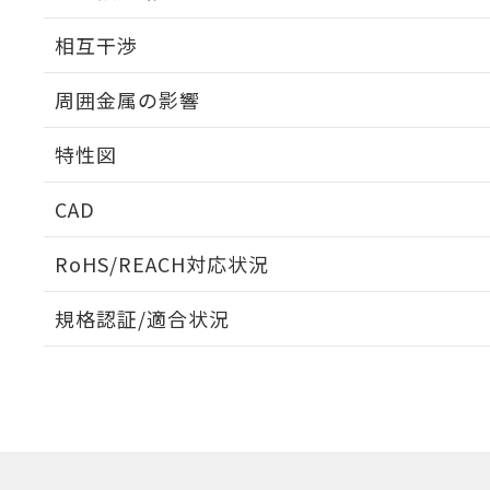
外形図
相互干渉
出力段回路図
周囲金属の影響
相互干渉
特性図
周囲金属の影響
CAD
検出物体の大きさと材質による影響
ログイン/会員登録いただくと、CADデータをダウンロ
RoHS/REACH対応状況
規格認証/適合状況
EU RoHS
注意事項・凡例
A: 200mm以上、B: 120mm以上
UL認証
CSA認証
CEマーキング
L: 31mm以上、φd: 90mm以上、D: 31mm以上、m: 60mm
ダウンロードデータをご利用いただく前に、以下を必ずお読
Yes
Yes
Yes
対応状況
対応予定月
※1
※2
金属埋め込み
ソフトウェアの使用条件
対応済み