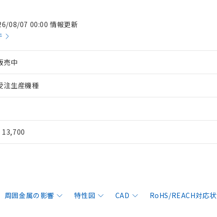
26/08/07 00:00 情報更新
件
販売中
受注生産機種
¥ 13,700
周囲金属の影響
特性図
CAD
RoHS/REACH対応