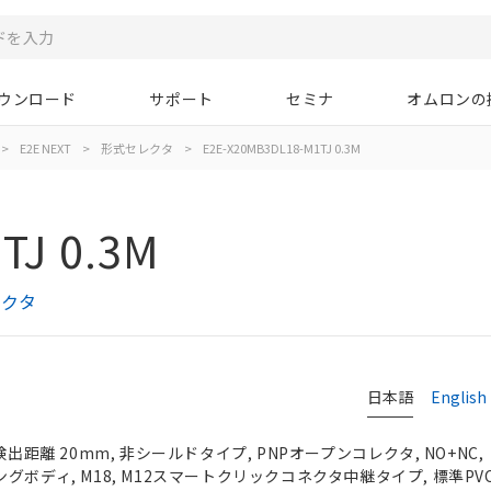
ウンロード
サポート
セミナ
オムロンの
>
E2E NEXT
>
形式セレクタ
>
E2E-X20MB3DL18-M1TJ 0.3M
TJ 0.3M
レクタ
日本語
English
検出距離 20mm, 非シールドタイプ, PNPオープンコレクタ, NO+NC,
, ロングボディ, M18, M12スマートクリックコネクタ中継タイプ, 標準PV