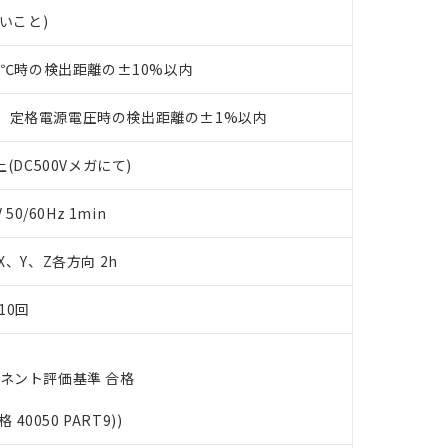
ェブサイト上で当社にご登録された部品リストについて、当社およ
書ダウンロード
す。当社販売部門へお問い合わせください。
ないこと)
品・サービスに関するお客様との取引・商談に必要な範囲で利用す
合意する
キャンセル
書をダウンロードすることができます。
利用者とは、
"個人情報の共同利用に関して"
の「1.共同利用者の
23℃時の検出距離の±10%以内
します。
10物質）の非含有証明書
明書（当社基準）
、定格電源電圧時の検出距離の±1%以内
日時点で非含有を証明するもので、過去に遡って非含有を証明するも
令のフタル酸エステル類４物質の対応では、対応完了までの期間は出
(DC500Vメガにて)
備考欄に対応日を記載しておりました。
品への在庫切替を完了していることから、特段のことがない限り、20
0/60Hz 1min
す。
 X、Y、Z各方向 2h
10回
ーネント評価基準 合格
格 40050 PART9))