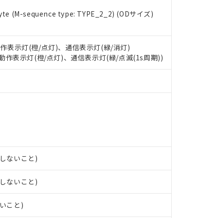
 RoHS指令（10物質）の非含有に対応した製品が提供可能な商品です
e (M-sequence type: TYPE_2_2) (ODサイズ)
oHS指令（10物質）の非含有に対応した製品に切り替える予定のある
 RoHS指令（10物質）の非含有に非対応の商品で、対応品を出す予
 RoHS指令（10物質）の非含有の対応状況を調査中または確認中の
ンス料など無形物で、有害物質有無と関係のない商品です。
動作表示灯(橙/点灯)、通信表示灯(緑/消灯)
○×表
より、非含有部品としていたものが、含有品と判明した場合などやむ
: 動作表示灯(橙/点灯)、通信表示灯(緑/点滅(1s周期))
みいただき、同意のうえご利用ください。
材料含有率が中国RoHSの基準値以下であることを示します。
材料含有率が中国RoHSの基準値を超えていることを示します。
、当社制御機器事業取扱商品の当社在庫状況および標準価格(税抜)
ら貴社製品のうち、外国為替および外国貿易法に定める商品（以下｢
質）：
す。当社販売部門へお問い合わせください。
 水銀(Hg) 1000ppm以下、 カドミウム(Cd) 100ppm以下、
たは国外への提供する場合は、日本国政府の輸出許可(または役務取
000ppm以下、ポリ臭化ビフェニル類(PBB) 1000ppm以下、ポリ臭化ジフェニルエーテル類(P
事業取扱商品の中には、本サービスの対象外となる商品もあること
手続きをとります。
キシル) (DEHP)(別名：DOP) 1000ppm以下、フタル酸ブチルベンジル（BBP） 100
(GB/T26572)：
以下、フタル酸ジイソブチル (DIBP) 1000ppm以下
び標準価格照会結果は、記載している更新日時点での社内データに
物を破棄する場合は、完全に破砕するなど、違法に輸出されないよ
(水銀) : 1000ppm、 Cd(カドミウム) : 100ppm、
業用監視および制御機器に対する適用除外項目は除く。
覧された時点での実際の在庫および標準価格とは異なる場合がある
1000ppm、 PBBs(ポリ臭化ビフェニル類) : 1000ppm、 PBDEs(ポリ臭化ジフェニルエーテル類
物質については閾値を超える意図的な使用がないことを確認しています。
上の在庫あり
 1000ppm、 DIBP(フタル酸ジイソブチル) : 1000ppm、 BBP(フタル酸ブチルベンジル) :
品を、核兵器、ミサイル、化学兵器、生物兵器またはその他武器並
チルヘキシル)) : 1000ppm
況および標準価格はお客様のお取引先、またはお客様担当のオムロ
用いたしません。
露しないこと)
ご相談ください。
は満たないが在庫あり
製品を第三者に販売する場合は、上記1、2および3の内容を当該第
機器販売店や当社販売拠点は「
販売ネットワーク
」をご確認くだ
販売先および販売に係わる関係者が違法に輸出するおそれがある場
用期限
び標準価格結果を当社の事前の承諾なく第三者に漏洩または開示し
え状況などにより、予定月が前後することがあります。
露しないこと)
(最新の在庫状況については、お客様のお取引先、またはお客様担当
（10物質）のすべてが基準値以下であることを示します。
店・当社販売員にご確認ください)
能（部品リスト作成サービス）をご利用いただくには、I-Webメン
使用状況下において有害物質が外部に漏えいし、環境に深刻な影響を
ないこと)
あります。
機種、また在庫状況の情報を公開していない機種