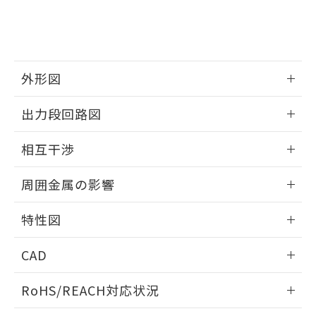
および当社の共同利用者が、当社の製
下記の非含有証明書をダウンロードするこ
品・サービスに関するお客様との取
とができます。
合意する
キャンセル
引・商談に必要な範囲で利用すること
をご了承ください。
EU RoHS指令（10物質）の非含有証明書
※当社の共同利用者とは、
"個人情報
外形図
51物質の非含有証明書（当社基準）
の共同利用に関して"
の「1.共同利
※本証明書は発行日時点で非含有を証明す
用者の範囲」に記載されている法人を
情報更新：2025/09/04
出力段回路図
るもので、過去に遡って非含有を証明する
指します。
ものではありません。
外形図
情報更新：2025/09/04
また、RoHS指令のフタル酸エステル類４
相互干渉
物質の対応では、対応完了までの期間は出
出力段回路図
荷製品に未対応品が混在することから備考
情報更新：2025/09/04
周囲金属の影響
欄に対応日を記載しておりました。
既に当社にて対応品への在庫切替を完了
相互干渉
情報更新：2025/09/04
していることから、特段のことがない限
特性図
り、2022年1月12日より割愛しておりま
周囲金属の影響
情報更新：2025/09/04
す。
CAD
検出物体の大きさと材質による影響
ログイン/会員登録いただくと、CADデータをダウンロー
RoHS/REACH対応状況
ドすることができます。
情報更新：2026/7/29