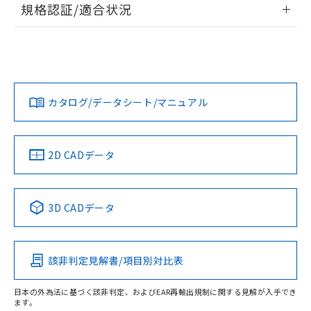
A: 20mm以上、B: 15mm以上
規格認証/適合状況
ログイン/会員登録
EU RoHS
注意事項・凡例
UL認証
CSA認証
CEマーキング
L: 0mm以上、φd: 8mm以上、D: 0mm以上、m: 4.5mm以
上、n: 12mm以上
Yes
Yes
Yes
金属埋め込み
対応状況
対応予定月
※1
※2
ダウンロードデータをご利用いただく前に、以下を必ずお読
タイムチャート
みください。
カタログ/データシート/マニュアル
対応済み
ソフトウェアの使用条件
LR型式承認
DNV型式承認
BV型式承認
KR型式承
（イギリス
（ノルウェー
（フランス
（韓国
船舶規格）
船舶規格）
船舶規格）
船舶規格
中国 RoHS
注意事項・凡例
2D CADデータ
No
No
No
No
l: 0mm以上、φd: 8mm以上、D: 0mm以上、m: 4.5mm以
上、n: 12mm以上
中国 RoHS表
※1 ※2
検出領域
3D CADデータ
この製品の規格認証/適合状況ページへ
Pb
Hg
Cd
Cr(VI)
その他の認証はこちらのページからご検索ください
該非判定見解書/項目別対比表
X
O
O
O
日本の外為法に基づく該非判定、およびEAR再輸出規制に関する見解が入手でき
ます。