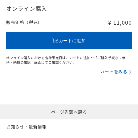
"対応済み"や非含有の記載がされた商品であっても、流通
在庫等で未対応品が混在する可能性があります。
オンライン購入
非含有品が必要な際は、弊社営業部門もしくは販売店へお
問い合わせください。
¥ 11,000
販売価格（税込）
この製品のRoHS/REACH対応状況ページへ
カートに追加
オンライン購入における出荷予定日は、カートに追加～「ご購入手続き：価
格・納期の確認」画面にてご確認ください。
カートをみる
ページ先頭へ戻る
お知らせ・最新情報