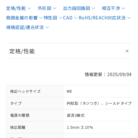
定格/性能
外形図
出力段回路図
相互干渉
周囲金属の影響
特性図
CAD
RoHS/REACH対応状況
規格認証/適合状況
定格/性能
情報更新：2025/09/04
検出ヘッドサイズ
M8
タイプ
円柱型（ネジつき）、シールドタイプ
電源の種類
直流3線式
検出距離
1.5mm ±10%