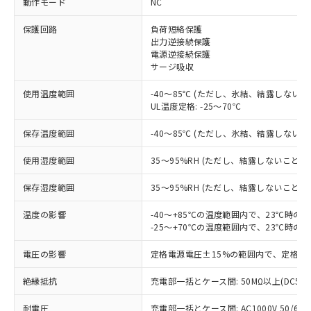
動作モード
NC
保護回路
負荷短絡保護
出力逆接続保護
※1 対応状況
電源逆接続保護
サージ吸収
対応済み：EU RoHS指令（10物質）の
非含有に対応した製品が提供可能な商品で
使用温度範囲
-40～85℃ (ただし、氷結、結露しないこ
す。
UL温度定格: -25～70℃
対応予定：EU RoHS指令（10物質）の非含
ご利用条件
有に対応した製品に切り替える予定のある
保存温度範囲
-40～85℃ (ただし、氷結、結露しないこ
商品です。
使用湿度範囲
35～95%RH (ただし、結露しないこと)
対応予定なし：EU RoHS指令（10物質）の
以下の条件をお読みいただき、同意のうえ
非含有に非対応の商品で、対応品を出す予
ご利用ください。
保存湿度範囲
35～95%RH (ただし、結露しないこと)
定はありません。
調査・確認中：EU RoHS指令（10物質）の
本サービスは、当社制御機器事業取扱
温度の影響
-40～+85℃の温度範囲内で、23℃時の
※1 中国RoHS○×表
非含有の対応状況を調査中または確認中の
商品の当社在庫状況および標準価格
-25～+70℃の温度範囲内で、23℃時の
商品です。
(税抜)を提供させていただくもので
「○」：最大均質材料含有率が中国RoHSの
非該当品：ライセンス料など無形物で、有
電圧の影響
定格電源電圧±15%の範囲内で、定格電
す。
基準値以下であることを示します。
害物質有無と関係のない商品です。
当社制御機器事業取扱商品の中には、
「×」：最大均質材料含有率が中国RoHSの
仕入先様の事情により、非含有部品として
絶縁抵抗
充電部一括とケース間: 50MΩ以上(DC50
本サービスの対象外となる商品もある
基準値を超えていることを示します。
いたものが、含有品と判明した場合などや
当社は、これら貴社製品のうち、外国
ことをご了承ください。
「－」：未確認です。当社販売部門へお問
むを得ず変更することがあります。
耐電圧
充電部一括とケース間: AC1000V 50/60Hz