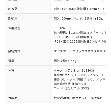
為替および外国貿易法に定める商品
在庫状況および標準価格照会結果は、
い合わせください。
（以下｢規制貨物等」という）を輸出
記載している更新日時点での社内デー
耐振動
耐久: 10～55Hz 複振幅 1.5mm X、Y、Z
*EU RoHS指令（10物質）：
または国外への提供する場合は、日本
記
タに基づき作成されるものであり、閲
説明
鉛(Pb) 1000ppm以下、 水銀(Hg) 1000ppm以下、 カド
*中国RoHS10物質の基準値 (GB/T26572)：
国政府の輸出許可(または役務取引許
号
覧された時点での実際の在庫および標
ミウム(Cd) 100ppm以下、
Pb(鉛) :1000ppm、 Hg(水銀) : 1000ppm、 Cd(カドミウ
2
耐衝撃
耐久: 500m/s
X、Y、Z各方向 10回
可)を取得するなどの必要な手続きを
六価クロム(Cr(Ⅵ)) 1000ppm以下、ポリ臭化ビフェニル
ム) : 100ppm、
準価格とは異なる場合があることをご
類(PBB) 1000ppm以下、ポリ臭化ジフェニルエーテル類
Cr(Ⅵ)(六価クロム) : 1000ppm、 PBBs(ポリ臭化ビフェ
とります。
了承ください。
保護構造
IEC: IP67
(PBDE) 1000ppm以下、フタル酸ビス(2-エチルヘキシ
○
一定数以上の在庫あり
ニル類) : 1000ppm、 PBDEs(ポリ臭化ジフェニルエーテ
当社は規制貨物を破棄する場合は、完
ル) (DEHP)(別名：DOP) 1000ppm以下、フタル酸ブチ
正式な納期状況および標準価格はお客
社内規格: オムロン耐油コンポーネント評
ル類) : 1000ppm、
ルベンジル（BBP） 1000ppm以下、フタル酸ジブチル
全に破砕するなど、違法に輸出されな
DBP(フタル酸ジブチル) : 1000ppm、 DIBP(フタル酸ジ
IP67G (JIS C0920 附属書1)
様のお取引先、またはお客様担当のオ
（DBP） 1000ppm以下、フタル酸ジイソブチル
イソブチル) : 1000ppm、 BBP(フタル酸ブチルベンジ
△
一定数には満たないが在庫あり
いよう必要な手段を講じます。
IP69K (ISO 20653規格(旧DIN規格 40050 
ムロン制御機器販売店・当社販売員に
(DIBP) 1000ppm以下
ル) : 1000ppm、
当社は貴社製品を、核兵器、ミサイ
但し、RoHS指令で産業用監視および制御機器に対する
DEHP(フタル酸ビス(2-エチルヘキシル)) : 1000ppm
ご相談ください。
適用除外項目は除く。
接続方式
M12スマートクリックコネクタ中継タイプ (
ル、化学兵器、生物兵器またはその他
－
在庫なし(最新の在庫状況につ
オムロン制御機器販売店や当社販売拠
フタル酸エステル類の４物質については閾値を超える意
武器並びにこれらの製造装置等に一切
いては、お客様のお取引先、ま
図的な使用がないことを確認しています。
点は「
販売ネットワーク
」をご確認
質量
梱包状態: 約55g
※2 環境保護使用期限
使用いたしません。
たはお客様担当のオムロン制御
ください。
当社は、貴社製品を第三者に販売する
機器販売店・当社販売員にご確
在庫状況および標準価格結果を当社の
材質
ケース: ステンレス (SUS303)
※2 対応予定月
「ｅ」：有害物質（10物質）のすべてが基
場合は、上記1、2および3の内容を当
認ください)
事前の承諾なく第三者に漏洩または開
検出面: ポリブチレンテレフタレート (PB
準値以下であることを示します。
該第三者に通知します。また当社は、
示しないようお願いします。
締めつけナット: 黄銅 ニッケルメッキ
部品在庫の切り替え状況などにより、予定
「10」：通常の使用状況下において有害物
販売先および販売に係わる関係者が違
歯付座金: 鉄 亜鉛メッキ
マイパーツ機能（部品リスト作成サー
空
受注生産機種、また在庫状況の
月が前後することがあります。
質が外部に漏えいし、環境に深刻な影響を
法に輸出するおそれがある場合は、取
コード: 塩化ビニル (PVC)
ビス）をご利用いただくには、I-Web
白
情報を公開していない機種
及ぼさない年数を意味します。
り引きをいたしません。
メンバーズにご登録されている必要が
付属品
「－」：未確認です。当社販売部門へお問
取扱説明書、締付ナット、歯付座金
あります。
い合わせください。
お客様が当ウェブサイト上で当社にご
※3 非含有証明書ダウンロード
登録された部品リストについて、当社