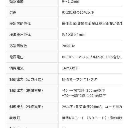
設定距離
0～1.2mm
応差
検出距離の10%以下
検出可能物体
磁性金属(非磁性金属は検出距離が低下し
標準検出物体
鉄8×8×1mm
応答周波数
2000Hz
電源電圧
DC10～30V リップル(p-p) 10%含む、Cla
消費電流
16mA以下
制御出力（出力形式）
NPNオープンコレクタ
制御出力（開閉容量）
-40～+70℃時: 200mA以下
+70～+85℃時: 100mA以下
制御出力（残留電圧）
2V以下 (負荷電流200mA、コード長2m時
表示灯
標準I/Oモード（SIOモード）: 動作表示灯