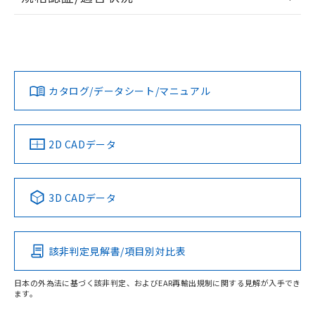
ログイン/会員登録
EU RoHS
注意事項・凡例
UL認証
CSA認証
CEマーキング
L: 25mm以上、φd: 90mm以上、D: 25mm以上、m: 70mm
以上、n: 90mm以上
Yes
Yes
Yes
金属埋め込み
対応状況
対応予定月
※1
※2
ダウンロードデータをご利用いただく前に、以下を必ずお読
タイムチャート
みください。
カタログ/データシート/マニュアル
対応済み
ソフトウェアの使用条件
LR型式承認
DNV型式承認
BV型式承認
KR型式承
（イギリス
（ノルウェー
（フランス
（韓国
船舶規格）
船舶規格）
船舶規格）
船舶規格
中国 RoHS
注意事項・凡例
2D CADデータ
No
No
No
No
l: 30mm以上、φd: 90mm以上、D: 30mm以上、m: 70mm
検出領域
以上、n: 90mm以上
中国 RoHS表
※1 ※2
3D CADデータ
この製品の規格認証/適合状況ページへ
Pb
Hg
Cd
Cr(VI)
その他の認証はこちらのページからご検索ください
該非判定見解書/項目別対比表
X
O
O
O
日本の外為法に基づく該非判定、およびEAR再輸出規制に関する見解が入手でき
ます。
"対応済み"や非含有の記載がされた商品であっても、流通