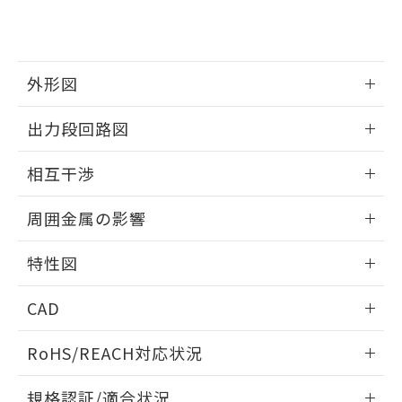
および当社の共同利用者が、当社の製
下記の非含有証明書をダウンロードするこ
品・サービスに関するお客様との取
とができます。
合意する
キャンセル
引・商談に必要な範囲で利用すること
をご了承ください。
EU RoHS指令（10物質）の非含有証明書
外形図
※当社の共同利用者とは、
"個人情報
51物質の非含有証明書（当社基準）
の共同利用に関して"
の「1.共同利
※本証明書は発行日時点で非含有を証明す
情報更新：2025/09/04
用者の範囲」に記載されている法人を
出力段回路図
るもので、過去に遡って非含有を証明する
指します。
ものではありません。
外形図
情報更新：2025/09/04
相互干渉
また、RoHS指令のフタル酸エステル類４
物質の対応では、対応完了までの期間は出
出力段回路図
情報更新：2025/09/04
荷製品に未対応品が混在することから備考
周囲金属の影響
欄に対応日を記載しておりました。
相互干渉
既に当社にて対応品への在庫切替を完了
情報更新：2025/09/04
特性図
していることから、特段のことがない限
り、2022年1月12日より割愛しておりま
周囲金属の影響
情報更新：2025/09/04
す。
CAD
検出物体の大きさと材質による影響
ログイン/会員登録いただくと、CADデータをダウンロー
RoHS/REACH対応状況
ドすることができます。
情報更新：2026/7/29
A: 300mm以上、B: 200mm以上
規格認証/適合状況