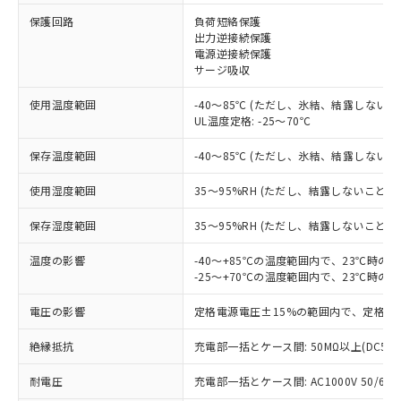
保護回路
負荷短絡保護
出力逆接続保護
※1 対応状況
電源逆接続保護
サージ吸収
対応済み：EU RoHS指令（10物質）の
使用温度範囲
-40～85℃ (ただし、氷結、結露しないこ
非含有に対応した製品が提供可能な商品で
UL温度定格: -25～70℃
す。
対応予定：EU RoHS指令（10物質）の非含
保存温度範囲
-40～85℃ (ただし、氷結、結露しないこ
ご利用条件
有に対応した製品に切り替える予定のある
商品です。
使用湿度範囲
35～95%RH (ただし、結露しないこと)
対応予定なし：EU RoHS指令（10物質）の
以下の条件をお読みいただき、同意のうえ
非含有に非対応の商品で、対応品を出す予
保存湿度範囲
35～95%RH (ただし、結露しないこと)
ご利用ください。
定はありません。
調査・確認中：EU RoHS指令（10物質）の
温度の影響
-40～+85℃の温度範囲内で、23℃時の
本サービスは、当社制御機器事業取扱
※1 中国RoHS○×表
非含有の対応状況を調査中または確認中の
-25～+70℃の温度範囲内で、23℃時の
商品の当社在庫状況および標準価格
商品です。
(税抜)を提供させていただくもので
「○」：最大均質材料含有率が中国RoHSの
電圧の影響
定格電源電圧±15%の範囲内で、定格電
非該当品：ライセンス料など無形物で、有
す。
基準値以下であることを示します。
害物質有無と関係のない商品です。
当社制御機器事業取扱商品の中には、
絶縁抵抗
充電部一括とケース間: 50MΩ以上(DC50
「×」：最大均質材料含有率が中国RoHSの
仕入先様の事情により、非含有部品として
本サービスの対象外となる商品もある
基準値を超えていることを示します。
いたものが、含有品と判明した場合などや
当社は、これら貴社製品のうち、外国
ことをご了承ください。
耐電圧
充電部一括とケース間: AC1000V 50/60Hz
「－」：未確認です。当社販売部門へお問
むを得ず変更することがあります。
為替および外国貿易法に定める商品
在庫状況および標準価格照会結果は、