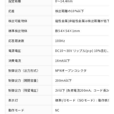
設定距離
0～14.4mm
応差
検出距離の10%以下
検出可能物体
磁性金属(非磁性金属は検出距離が低下し
標準検出物体
鉄54×54×1mm
応答周波数
100Hz
電源電圧
DC10～30V リップル(p-p) 10%含む、Cla
消費電流
16mA以下
制御出力（出力形式）
NPNオープンコレクタ
制御出力（開閉容量）
200mA以下
制御出力（残留電圧）
2V以下 (負荷電流200mA、コード長2m時
表示灯
標準I/Oモード（SIOモード）: 動作表示灯
動作モード
NC