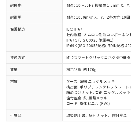
い合わせください。
（以下｢規制貨物等」という）を輸出
耐振動
記載している更新日時点での社内デー
耐久: 10～55Hz 複振幅 1.5mm X、Y、Z
*EU RoHS指令（10物質）：
または国外への提供する場合は、日本
記
タに基づき作成されるものであり、閲
説明
鉛(Pb) 1000ppm以下、 水銀(Hg) 1000ppm以下、 カド
*中国RoHS10物質の基準値 (GB/T26572)：
国政府の輸出許可(または役務取引許
2
耐衝撃
耐久: 1000m/s
X、Y、Z各方向 10回
号
覧された時点での実際の在庫および標
ミウム(Cd) 100ppm以下、
Pb(鉛) :1000ppm、 Hg(水銀) : 1000ppm、 Cd(カドミウ
可)を取得するなどの必要な手続きを
六価クロム(Cr(Ⅵ)) 1000ppm以下、ポリ臭化ビフェニル
ム) : 100ppm、
準価格とは異なる場合があることをご
類(PBB) 1000ppm以下、ポリ臭化ジフェニルエーテル類
Cr(Ⅵ)(六価クロム) : 1000ppm、 PBBs(ポリ臭化ビフェ
保護構造
とります。
IEC: IP67
了承ください。
(PBDE) 1000ppm以下、フタル酸ビス(2-エチルヘキシ
○
一定数以上の在庫あり
ニル類) : 1000ppm、 PBDEs(ポリ臭化ジフェニルエーテ
社内規格: オムロン耐油コンポーネント評
当社は規制貨物を破棄する場合は、完
ル) (DEHP)(別名：DOP) 1000ppm以下、フタル酸ブチ
正式な納期状況および標準価格はお客
ル類) : 1000ppm、
IP67G (JIS C0920 附属書1)
ルベンジル（BBP） 1000ppm以下、フタル酸ジブチル
全に破砕するなど、違法に輸出されな
DBP(フタル酸ジブチル) : 1000ppm、 DIBP(フタル酸ジ
様のお取引先、またはお客様担当のオ
IP69K (ISO 20653規格(旧DIN規格 40050 
（DBP） 1000ppm以下、フタル酸ジイソブチル
イソブチル) : 1000ppm、 BBP(フタル酸ブチルベンジ
△
一定数には満たないが在庫あり
いよう必要な手段を講じます。
ムロン制御機器販売店・当社販売員に
(DIBP) 1000ppm以下
ル) : 1000ppm、
当社は貴社製品を、核兵器、ミサイ
但し、RoHS指令で産業用監視および制御機器に対する
DEHP(フタル酸ビス(2-エチルヘキシル)) : 1000ppm
ご相談ください。
接続方式
M12スマートクリックコネクタ中継タイプ (
適用除外項目は除く。
ル、化学兵器、生物兵器またはその他
－
在庫なし(最新の在庫状況につ
オムロン制御機器販売店や当社販売拠
フタル酸エステル類の４物質については閾値を超える意
武器並びにこれらの製造装置等に一切
いては、お客様のお取引先、ま
図的な使用がないことを確認しています。
質量
点は「
販売ネットワーク
梱包状態: 約170g
」をご確認
※2 環境保護使用期限
使用いたしません。
たはお客様担当のオムロン制御
ください。
当社は、貴社製品を第三者に販売する
材質
機器販売店・当社販売員にご確
ケース: 黄銅 ニッケルメッキ
在庫状況および標準価格結果を当社の
※2 対応予定月
「ｅ」：有害物質（10物質）のすべてが基
場合は、上記1、2および3の内容を当
検出面: ポリブチレンテレフタレート (PB
認ください)
事前の承諾なく第三者に漏洩または開
準値以下であることを示します。
締めつけナット: 黄銅 ニッケルメッキ
該第三者に通知します。また当社は、
示しないようお願いします。
歯付座金: 鉄 亜鉛メッキ
部品在庫の切り替え状況などにより、予定
「10」：通常の使用状況下において有害物
販売先および販売に係わる関係者が違
マイパーツ機能（部品リスト作成サー
空
受注生産機種、また在庫状況の
コード: 塩化ビニル (PVC)
月が前後することがあります。
質が外部に漏えいし、環境に深刻な影響を
法に輸出するおそれがある場合は、取
ビス）をご利用いただくには、I-Web
白
情報を公開していない機種
及ぼさない年数を意味します。
り引きをいたしません。
メンバーズにご登録されている必要が
付属品
取扱説明書、締付ナット、歯付座金
「－」：未確認です。当社販売部門へお問
あります。
い合わせください。
お客様が当ウェブサイト上で当社にご
※3 非含有証明書ダウンロード
登録された部品リストについて、当社