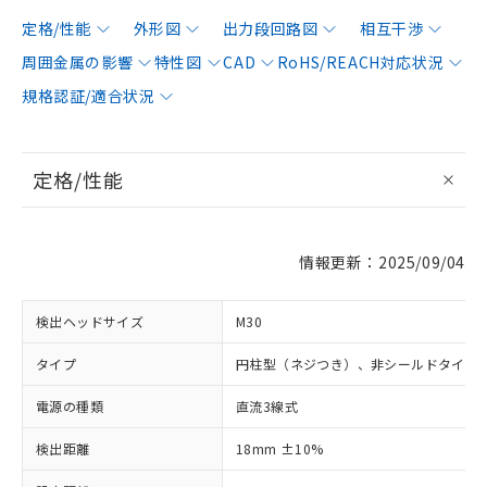
定格/性能
外形図
出力段回路図
相互干渉
周囲金属の影響
特性図
CAD
RoHS/REACH対応状況
規格認証/適合状況
定格/性能
情報更新：2025/09/04
検出ヘッドサイズ
M30
タイプ
円柱型（ネジつき）、非シールドタイプ
電源の種類
直流3線式
検出距離
18mm ±10%