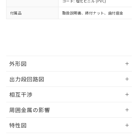
コード: 塩化ビニル (PVC)
あります。
い合わせください。
お客様が当ウェブサイト上で当社にご
※3 非含有証明書ダウンロード
付属品
取扱説明書、締付ナット、歯付座金
登録された部品リストについて、当社
および当社の共同利用者が、当社の製
下記の非含有証明書をダウンロードするこ
品・サービスに関するお客様との取
とができます。
合意する
キャンセル
引・商談に必要な範囲で利用すること
をご了承ください。
EU RoHS指令（10物質）の非含有証明書
※当社の共同利用者とは、
"個人情報
51物質の非含有証明書（当社基準）
の共同利用に関して"
の「1.共同利
※本証明書は発行日時点で非含有を証明す
用者の範囲」に記載されている法人を
外形図
るもので、過去に遡って非含有を証明する
指します。
ものではありません。
情報更新：2025/09/04
また、RoHS指令のフタル酸エステル類４
出力段回路図
物質の対応では、対応完了までの期間は出
外形図
荷製品に未対応品が混在することから備考
情報更新：2025/09/04
相互干渉
欄に対応日を記載しておりました。
既に当社にて対応品への在庫切替を完了
出力段回路図
情報更新：2025/09/04
周囲金属の影響
していることから、特段のことがない限
り、2022年1月12日より割愛しておりま
相互干渉
情報更新：2025/09/04
す。
特性図
周囲金属の影響
情報更新：2025/09/04