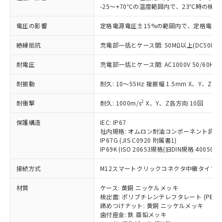
仕入先様の事情により、非含有部品として
本サービスの対象外となる商品もある
-25～+70℃の温度範囲内で、23℃時の検
基準値を超えていることを示します。
いたものが、含有品と判明した場合などや
当社は、これら貴社製品のうち、外国
ことをご了承ください。
「－」：未確認です。当社販売部門へお問
むを得ず変更することがあります。
為替および外国貿易法に定める商品
電圧の影響
定格電源電圧±15%の範囲内で、定格電源
在庫状況および標準価格照会結果は、
い合わせください。
（以下｢規制貨物等」という）を輸出
記載している更新日時点での社内デー
*EU RoHS指令（10物質）：
または国外への提供する場合は、日本
絶縁抵抗
充電部一括とケース間: 50MΩ以上(DC500V
記
タに基づき作成されるものであり、閲
説明
鉛(Pb) 1000ppm以下、 水銀(Hg) 1000ppm以下、 カド
*中国RoHS10物質の基準値 (GB/T26572)：
国政府の輸出許可(または役務取引許
号
覧された時点での実際の在庫および標
ミウム(Cd) 100ppm以下、
Pb(鉛) :1000ppm、 Hg(水銀) : 1000ppm、 Cd(カドミウ
耐電圧
充電部一括とケース間: AC1000V 50/60Hz 1
可)を取得するなどの必要な手続きを
六価クロム(Cr(Ⅵ)) 1000ppm以下、ポリ臭化ビフェニル
ム) : 100ppm、
準価格とは異なる場合があることをご
類(PBB) 1000ppm以下、ポリ臭化ジフェニルエーテル類
Cr(Ⅵ)(六価クロム) : 1000ppm、 PBBs(ポリ臭化ビフェ
とります。
了承ください。
(PBDE) 1000ppm以下、フタル酸ビス(2-エチルヘキシ
○
一定数以上の在庫あり
ニル類) : 1000ppm、 PBDEs(ポリ臭化ジフェニルエーテ
耐振動
耐久: 10～55Hz 複振幅 1.5mm X、Y、Z各
当社は規制貨物を破棄する場合は、完
ル) (DEHP)(別名：DOP) 1000ppm以下、フタル酸ブチ
正式な納期状況および標準価格はお客
ル類) : 1000ppm、
ルベンジル（BBP） 1000ppm以下、フタル酸ジブチル
全に破砕するなど、違法に輸出されな
DBP(フタル酸ジブチル) : 1000ppm、 DIBP(フタル酸ジ
様のお取引先、またはお客様担当のオ
（DBP） 1000ppm以下、フタル酸ジイソブチル
2
耐衝撃
耐久: 1000m/s
X、Y、Z各方向 10回
イソブチル) : 1000ppm、 BBP(フタル酸ブチルベンジ
△
一定数には満たないが在庫あり
いよう必要な手段を講じます。
ムロン制御機器販売店・当社販売員に
(DIBP) 1000ppm以下
ル) : 1000ppm、
当社は貴社製品を、核兵器、ミサイ
但し、RoHS指令で産業用監視および制御機器に対する
DEHP(フタル酸ビス(2-エチルヘキシル)) : 1000ppm
ご相談ください。
保護構造
IEC: IP67
適用除外項目は除く。
ル、化学兵器、生物兵器またはその他
－
在庫なし(最新の在庫状況につ
オムロン制御機器販売店や当社販売拠
社内規格: オムロン耐油コンポーネント評価
フタル酸エステル類の４物質については閾値を超える意
武器並びにこれらの製造装置等に一切
いては、お客様のお取引先、ま
図的な使用がないことを確認しています。
IP67G (JIS C0920 附属書1)
点は「
販売ネットワーク
」をご確認
※2 環境保護使用期限
使用いたしません。
IP69K (ISO 20653規格(旧DIN規格 40050 PA
たはお客様担当のオムロン制御
ください。
当社は、貴社製品を第三者に販売する
機器販売店・当社販売員にご確
在庫状況および標準価格結果を当社の
※2 対応予定月
「ｅ」：有害物質（10物質）のすべてが基
接続方式
M12スマートクリックコネクタ中継タイプ (0
場合は、上記1、2および3の内容を当
認ください)
事前の承諾なく第三者に漏洩または開
準値以下であることを示します。
該第三者に通知します。また当社は、
示しないようお願いします。
材質
ケース: 黄銅 ニッケルメッキ
部品在庫の切り替え状況などにより、予定
「10」：通常の使用状況下において有害物
販売先および販売に係わる関係者が違
マイパーツ機能（部品リスト作成サー
空
受注生産機種、また在庫状況の
検出面: ポリブチレンテレフタレート (PBT)
月が前後することがあります。
質が外部に漏えいし、環境に深刻な影響を
法に輸出するおそれがある場合は、取
ビス）をご利用いただくには、I-Web
白
情報を公開していない機種
締めつけナット: 黄銅 ニッケルメッキ
及ぼさない年数を意味します。
り引きをいたしません。
メンバーズにご登録されている必要が
歯付座金: 鉄 亜鉛メッキ
「－」：未確認です。当社販売部門へお問