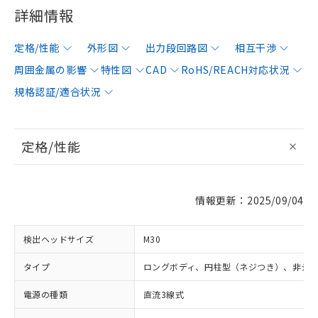
詳細情報
定格/性能
外形図
出力段回路図
相互干渉
周囲金属の影響
特性図
CAD
RoHS/REACH対応状況
規格認証/適合状況
定格/性能
情報更新：2025/09/04
検出ヘッドサイズ
M30
タイプ
ロングボディ、円柱型（ネジつき）、非シ
電源の種類
直流3線式