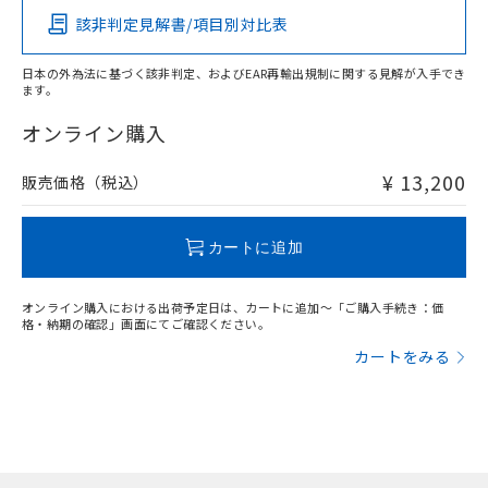
該非判定見解書/項目別対比表
X
O
O
O
日本の外為法に基づく該非判定、およびEAR再輸出規制に関する見解が入手でき
ます。
"対応済み"や非含有の記載がされた商品であっても、流通
在庫等で未対応品が混在する可能性があります。
オンライン購入
非含有品が必要な際は、弊社営業部門もしくは販売店へお
問い合わせください。
¥ 13,200
販売価格（税込）
この製品のRoHS/REACH対応状況ページへ
カートに追加
オンライン購入における出荷予定日は、カートに追加～「ご購入手続き：価
格・納期の確認」画面にてご確認ください。
カートをみる