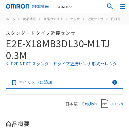
制御機器
Japan
ホーム
>
商品情報
>
商品カテゴリ
>
センサ
>
近接センサ
>
円柱型
>
スタンダードタイプ近接センサ
E2E-X18MB3DL30-M1TJ
0.3M
E2E NEXT スタンダードタイプ近接センサ 形式セレクタ
マイリストに追加
日本語
English
PDF出力
商品概要