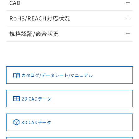
CAD
検出物体の大きさと材質による影響
ログイン/会員登録いただくと、CADデータをダウンロー
RoHS/REACH対応状況
ドすることができます。
情報更新：2026/7/29
A: 300mm以上、B: 200mm以上
規格認証/適合状況
ログイン/会員登録
EU RoHS
注意事項・凡例
UL認証
CSA認証
CEマーキング
L: 25mm以上、φd: 90mm以上、D: 25mm以上、m: 70mm
以上、n: 90mm以上
Yes
Yes
Yes
金属埋め込み
対応状況
対応予定月
※1
※2
ダウンロードデータをご利用いただく前に、以下を必ずお読
みください。
カタログ/データシート/マニュアル
対応済み
ソフトウェアの使用条件
LR型式承認
DNV型式承認
BV型式承認
KR型式承
タイムチャート
（イギリス
（ノルウェー
（フランス
（韓国
船舶規格）
船舶規格）
船舶規格）
船舶規格
中国 RoHS
注意事項・凡例
2D CADデータ
No
No
No
No
l: 30mm以上、φd: 90mm以上、D: 30mm以上、m: 70mm
検出領域
以上、n: 90mm以上
中国 RoHS表
※1 ※2
3D CADデータ
この製品の規格認証/適合状況ページへ
Pb
Hg
Cd
Cr(VI)
その他の認証はこちらのページからご検索ください