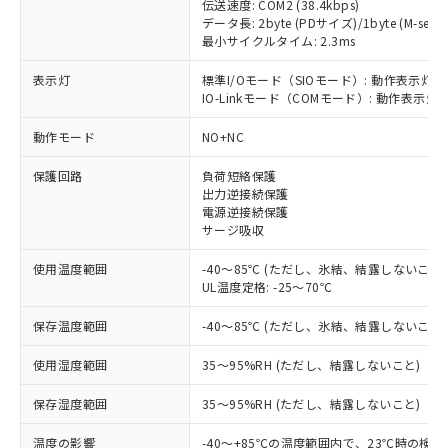
伝送速度: COM2 (38.4kbps)
データ長: 2byte (PDサイズ)/1byte (M-seque
最小サイクルタイム: 2.3ms
表示灯
標準I/Oモード（SIOモード）: 動作表示灯(
IO-Linkモード（COMモード）: 動作表示灯(
※1 対応状況
動作モード
NO+NC
対応済み：EU RoHS指令（10物質）の
非含有に対応した製品が提供可能な商品で
保護回路
負荷短絡保護
出力逆接続保護
す。
電源逆接続保護
対応予定：EU RoHS指令（10物質）の非含
サージ吸収
ご利用条件
有に対応した製品に切り替える予定のある
商品です。
使用温度範囲
-40～85℃ (ただし、氷結、結露しないこと)
対応予定なし：EU RoHS指令（10物質）の
UL温度定格: -25～70℃
以下の条件をお読みいただき、同意のうえ
非含有に非対応の商品で、対応品を出す予
ご利用ください。
定はありません。
保存温度範囲
-40～85℃ (ただし、氷結、結露しないこと)
調査・確認中：EU RoHS指令（10物質）の
本サービスは、当社制御機器事業取扱
※1 中国RoHS○×表
非含有の対応状況を調査中または確認中の
使用湿度範囲
35～95%RH (ただし、結露しないこと)
商品の当社在庫状況および標準価格
商品です。
(税抜)を提供させていただくもので
「○」：最大均質材料含有率が中国RoHSの
保存湿度範囲
35～95%RH (ただし、結露しないこと)
非該当品：ライセンス料など無形物で、有
す。
基準値以下であることを示します。
害物質有無と関係のない商品です。
当社制御機器事業取扱商品の中には、
温度の影響
-40～+85℃の温度範囲内で、23℃時の検
「×」：最大均質材料含有率が中国RoHSの