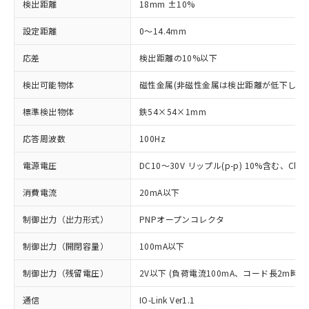
検出距離
18mm ±10%
設定距離
0～14.4mm
応差
検出距離の10%以下
検出可能物体
磁性金属(非磁性金属は検出距離が低下します
標準検出物体
鉄54×54×1mm
応答周波数
100Hz
電源電圧
DC10～30V リップル(p-p) 10%含む、Class
消費電流
20mA以下
制御出力（出力形式）
PNPオープンコレクタ
制御出力（開閉容量）
100mA以下
制御出力（残留電圧）
2V以下 (負荷電流100mA、コード長2m時)
通信
IO-Link Ver1.1