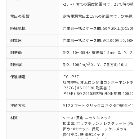
仕入先様の事情により、非含有部品として
本サービスの対象外となる商品もある
-25～+70℃の温度範囲内で、23℃時の検
基準値を超えていることを示します。
いたものが、含有品と判明した場合などや
当社は、これら貴社製品のうち、外国
ことをご了承ください。
「－」：未確認です。当社販売部門へお問
むを得ず変更することがあります。
為替および外国貿易法に定める商品
電圧の影響
定格電源電圧±15%の範囲内で、定格電源
在庫状況および標準価格照会結果は、
い合わせください。
（以下｢規制貨物等」という）を輸出
記載している更新日時点での社内デー
*EU RoHS指令（10物質）：
または国外への提供する場合は、日本
絶縁抵抗
充電部一括とケース間: 50MΩ以上(DC500V
記
タに基づき作成されるものであり、閲
説明
鉛(Pb) 1000ppm以下、 水銀(Hg) 1000ppm以下、 カド
*中国RoHS10物質の基準値 (GB/T26572)：
国政府の輸出許可(または役務取引許
号
覧された時点での実際の在庫および標
ミウム(Cd) 100ppm以下、
Pb(鉛) :1000ppm、 Hg(水銀) : 1000ppm、 Cd(カドミウ
耐電圧
充電部一括とケース間: AC1000V 50/60Hz 1
可)を取得するなどの必要な手続きを
六価クロム(Cr(Ⅵ)) 1000ppm以下、ポリ臭化ビフェニル
ム) : 100ppm、
準価格とは異なる場合があることをご
類(PBB) 1000ppm以下、ポリ臭化ジフェニルエーテル類
Cr(Ⅵ)(六価クロム) : 1000ppm、 PBBs(ポリ臭化ビフェ
とります。
了承ください。
(PBDE) 1000ppm以下、フタル酸ビス(2-エチルヘキシ
○
一定数以上の在庫あり
ニル類) : 1000ppm、 PBDEs(ポリ臭化ジフェニルエーテ
耐振動
耐久: 10～55Hz 複振幅 1.5mm X、Y、Z各
当社は規制貨物を破棄する場合は、完
ル) (DEHP)(別名：DOP) 1000ppm以下、フタル酸ブチ
正式な納期状況および標準価格はお客
ル類) : 1000ppm、
ルベンジル（BBP） 1000ppm以下、フタル酸ジブチル
全に破砕するなど、違法に輸出されな
DBP(フタル酸ジブチル) : 1000ppm、 DIBP(フタル酸ジ
様のお取引先、またはお客様担当のオ
（DBP） 1000ppm以下、フタル酸ジイソブチル
2
耐衝撃
耐久: 1000m/s
X、Y、Z各方向 10回
イソブチル) : 1000ppm、 BBP(フタル酸ブチルベンジ
△
一定数には満たないが在庫あり
いよう必要な手段を講じます。
ムロン制御機器販売店・当社販売員に
(DIBP) 1000ppm以下
ル) : 1000ppm、
当社は貴社製品を、核兵器、ミサイ
但し、RoHS指令で産業用監視および制御機器に対する
DEHP(フタル酸ビス(2-エチルヘキシル)) : 1000ppm
ご相談ください。
保護構造
IEC: IP67
適用除外項目は除く。
ル、化学兵器、生物兵器またはその他
－
在庫なし(最新の在庫状況につ
オムロン制御機器販売店や当社販売拠
社内規格: オムロン耐油コンポーネント評価
フタル酸エステル類の４物質については閾値を超える意
武器並びにこれらの製造装置等に一切
いては、お客様のお取引先、ま
図的な使用がないことを確認しています。
IP67G (JIS C0920 附属書1)
点は「
販売ネットワーク
」をご確認
※2 環境保護使用期限
使用いたしません。
IP69K (ISO 20653規格(旧DIN規格 40050 PA
たはお客様担当のオムロン制御
ください。
当社は、貴社製品を第三者に販売する
機器販売店・当社販売員にご確
在庫状況および標準価格結果を当社の
※2 対応予定月
「ｅ」：有害物質（10物質）のすべてが基
接続方式
M12スマートクリックコネクタ中継タイプ (0
場合は、上記1、2および3の内容を当
認ください)
事前の承諾なく第三者に漏洩または開
準値以下であることを示します。
該第三者に通知します。また当社は、
示しないようお願いします。
材質
ケース: 黄銅 ニッケルメッキ
部品在庫の切り替え状況などにより、予定
「10」：通常の使用状況下において有害物
販売先および販売に係わる関係者が違
マイパーツ機能（部品リスト作成サー
空
受注生産機種、また在庫状況の
検出面: ポリブチレンテレフタレート (PBT)
月が前後することがあります。
質が外部に漏えいし、環境に深刻な影響を
法に輸出するおそれがある場合は、取
ビス）をご利用いただくには、I-Web
白
情報を公開していない機種
締めつけナット: 黄銅 ニッケルメッキ
及ぼさない年数を意味します。
り引きをいたしません。
メンバーズにご登録されている必要が
歯付座金: 鉄 亜鉛メッキ
「－」：未確認です。当社販売部門へお問