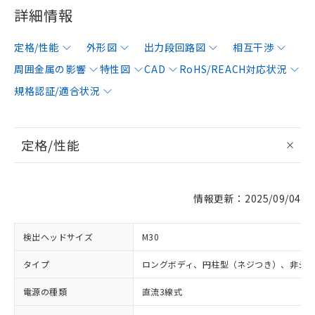
詳細情報
定格/性能
外形図
出力段回路図
相互干渉
周囲金属の影響
特性図
CAD
RoHS/REACH対応状況
規格認証/適合状況
定格/性能
情報更新：2025/09/04
検出ヘッドサイズ
M30
タイプ
ロングボディ、円柱型（ネジつき）、非シ
電源の種類
直流3線式