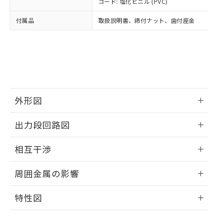
コード: 塩化ビニル (PVC)
あります。
い合わせください。
お客様が当ウェブサイト上で当社にご
※3 非含有証明書ダウンロード
付属品
取扱説明書、締付ナット、歯付座金
登録された部品リストについて、当社
および当社の共同利用者が、当社の製
下記の非含有証明書をダウンロードするこ
品・サービスに関するお客様との取
とができます。
合意する
キャンセル
引・商談に必要な範囲で利用すること
をご了承ください。
EU RoHS指令（10物質）の非含有証明書
※当社の共同利用者とは、
"個人情報
51物質の非含有証明書（当社基準）
の共同利用に関して"
の「1.共同利
※本証明書は発行日時点で非含有を証明す
用者の範囲」に記載されている法人を
外形図
るもので、過去に遡って非含有を証明する
指します。
ものではありません。
情報更新：2025/09/04
また、RoHS指令のフタル酸エステル類４
出力段回路図
物質の対応では、対応完了までの期間は出
外形図
荷製品に未対応品が混在することから備考
情報更新：2025/09/04
相互干渉
欄に対応日を記載しておりました。
既に当社にて対応品への在庫切替を完了
出力段回路図
情報更新：2025/09/04
周囲金属の影響
していることから、特段のことがない限
り、2022年1月12日より割愛しておりま
相互干渉
情報更新：2025/09/04
す。
特性図
周囲金属の影響
情報更新：2025/09/04