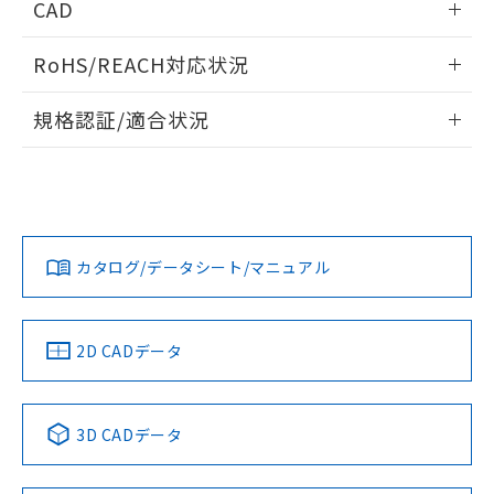
CAD
検出物体の大きさと材質による影響
ログイン/会員登録いただくと、CADデータをダウンロー
RoHS/REACH対応状況
ドすることができます。
情報更新：2026/7/29
A: 300mm以上、B: 200mm以上
規格認証/適合状況
ログイン/会員登録
EU RoHS
注意事項・凡例
UL認証
CSA認証
CEマーキング
L: 25mm以上、φd: 90mm以上、D: 25mm以上、m: 70mm
以上、n: 90mm以上
Yes
Yes
Yes
金属埋め込み
対応状況
対応予定月
※1
※2
ダウンロードデータをご利用いただく前に、以下を必ずお読
みください。
カタログ/データシート/マニュアル
対応済み
ソフトウェアの使用条件
LR型式承認
DNV型式承認
BV型式承認
KR型式承
タイムチャート
（イギリス
（ノルウェー
（フランス
（韓国
船舶規格）
船舶規格）
船舶規格）
船舶規格
中国 RoHS
注意事項・凡例
2D CADデータ
No
No
No
No
l: 30mm以上、φd: 90mm以上、D: 30mm以上、m: 70mm
検出領域
以上、n: 90mm以上
中国 RoHS表
※1 ※2
3D CADデータ
この製品の規格認証/適合状況ページへ
Pb
Hg
Cd
Cr(VI)
その他の認証はこちらのページからご検索ください