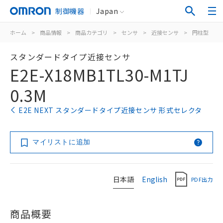
制御機器
Japan
ホーム
>
商品情報
>
商品カテゴリ
>
センサ
>
近接センサ
>
円柱型
>
スタンダードタイプ近接センサ
E2E-X18MB1TL30-M1TJ
0.3M
E2E NEXT スタンダードタイプ近接センサ 形式セレクタ
マイリストに追加
日本語
English
PDF出力
商品概要