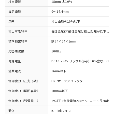
検出距離
18mm ±10%
設定距離
0～14.4mm
応差
検出距離の10%以下
検出可能物体
磁性金属(非磁性金属は検出距離が低下します
標準検出物体
鉄54×54×1mm
応答周波数
100Hz
電源電圧
DC10～30V リップル(p-p) 10%含む、Class
消費電流
16mA以下
制御出力（出力形式）
PNPオープンコレクタ
制御出力（開閉容量）
200mA以下
制御出力（残留電圧）
2V以下 (負荷電流200mA、コード長2m時)
通信
IO-Link Ver1.1