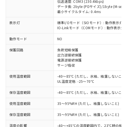
伝送速度: COM3 (230.4kbps)
データ長: 2byte (PDサイズ)/1byte (M-seque
最小サイクルタイム: 0.4ms
表示灯
標準I/Oモード（SIOモード）: 動作表示灯(
IO-Linkモード（COMモード）: 動作表示灯(
※1 対応状況
動作モード
NO
対応済み：EU RoHS指令（10物質）の
非含有に対応した製品が提供可能な商品で
保護回路
負荷短絡保護
出力逆接続保護
す。
電源逆接続保護
対応予定：EU RoHS指令（10物質）の非含
サージ吸収
ご利用条件
有に対応した製品に切り替える予定のある
商品です。
使用温度範囲
-40～85℃ (ただし、氷結、結露しないこと)
対応予定なし：EU RoHS指令（10物質）の
UL温度定格: -25～70℃
以下の条件をお読みいただき、同意のうえ
非含有に非対応の商品で、対応品を出す予
ご利用ください。
定はありません。
保存温度範囲
-40～85℃ (ただし、氷結、結露しないこと)
調査・確認中：EU RoHS指令（10物質）の
本サービスは、当社制御機器事業取扱
※1 中国RoHS○×表
非含有の対応状況を調査中または確認中の
使用湿度範囲
35～95%RH (ただし、結露しないこと)
商品の当社在庫状況および標準価格
商品です。
(税抜)を提供させていただくもので
「○」：最大均質材料含有率が中国RoHSの
保存湿度範囲
35～95%RH (ただし、結露しないこと)
非該当品：ライセンス料など無形物で、有
す。
基準値以下であることを示します。
害物質有無と関係のない商品です。
当社制御機器事業取扱商品の中には、
温度の影響
-40～+85℃の温度範囲内で、23℃時の検
「×」：最大均質材料含有率が中国RoHSの