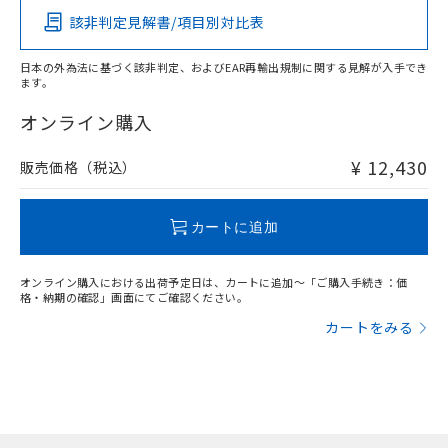
該非判定見解書/項目別対比表
X
O
O
O
日本の外為法に基づく該非判定、およびEAR再輸出規制に関する見解が入手でき
ます。
"対応済み"や非含有の記載がされた商品であっても、流通
在庫等で未対応品が混在する可能性があります。
オンライン購入
非含有品が必要な際は、弊社営業部門もしくは販売店へお
問い合わせください。
¥ 12,430
販売価格（税込）
この製品のRoHS/REACH対応状況ページへ
カートに追加
オンライン購入における出荷予定日は、カートに追加～「ご購入手続き：価
格・納期の確認」画面にてご確認ください。
カートをみる