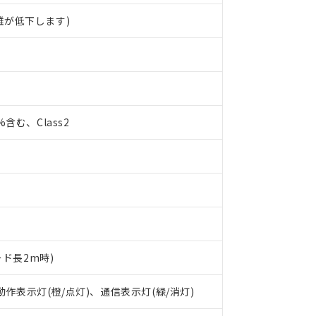
離が低下します)
0%含む、Class2
ード長2m時)
 動作表示灯(橙/点灯)、通信表示灯(緑/消灯)
 RoHS指令（10物質）の非含有に対応した製品が提供可能な商品です