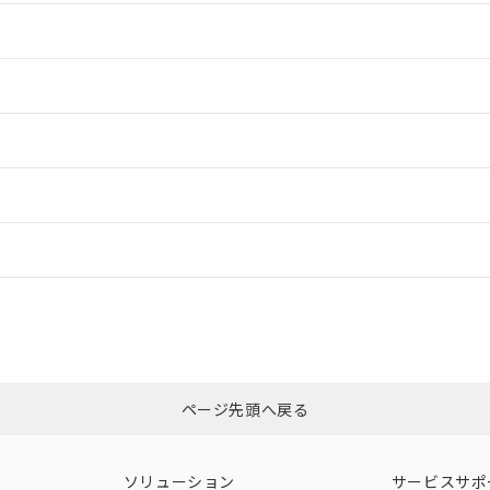
情報更新：2
情報更新：2
情報更新：2
ードすることができます。
情報更新：
ログイン/会員登録
CCC認証
電波法
以上、n: 70mm以上
みください。
N/A
N/A
非含有証明書
※3
ページ先頭へ戻る
ダウンロードはこちら
型式承認
NK型式承認
ABS型式承認
韓国
（日本
（アメリカ
ソリューション
サービスサポ