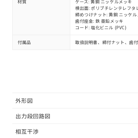
材質
ケース: 黄銅 ニッケルメッキ
検出面: ポリブチレンテレフタレー
締めつけナット: 黄銅 ニッケ
歯付座金: 鉄 亜鉛メッキ
コード: 塩化ビニル (PVC)
付属品
取扱説明書、締付ナット、歯
外形図
出力段回路図
外形図
相互干渉