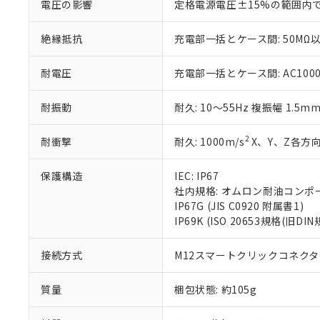
電圧の影響
定格電源電圧±15%の範囲内
さい。
下記の非含有証明
※当社の共同
絶縁抵抗
充電部一括とケース間: 50MΩ以
いる法人を指
EU RoHS指令（
51物質の非含有証
※本証明書は発行
耐電圧
充電部一括とケース間: AC1000V 
また、RoHS指
混在することから
耐振動
耐久: 10～55Hz 複振幅 1.5m
既に当社にて対応
り割愛しておりま
2
耐衝撃
耐久: 1000m/s
X、Y、Z各方向
保護構造
IEC: IP67
社内規格: オムロン耐油コンポ
IP67G (JIS C0920 附属書1)
IP69K (ISO 20653規格(旧DIN
接続方式
M12スマートクリックコネクタ中
質量
梱包状態: 約105g