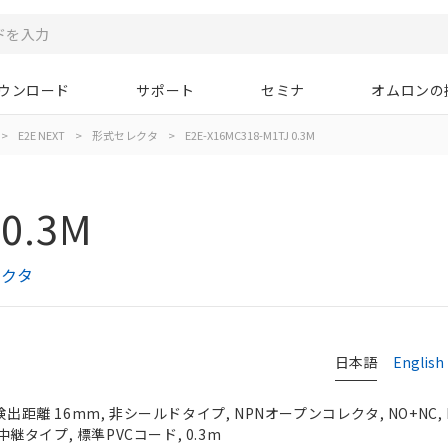
ウンロード
サポート
セミナ
オムロンの
>
E2E NEXT
>
形式セレクタ
>
E2E-X16MC318-M1TJ 0.3M
 0.3M
レクタ
日本語
English
出距離 16mm, 非シールドタイプ, NPNオープンコレクタ, NO+NC, M
タイプ, 標準PVCコード, 0.3m