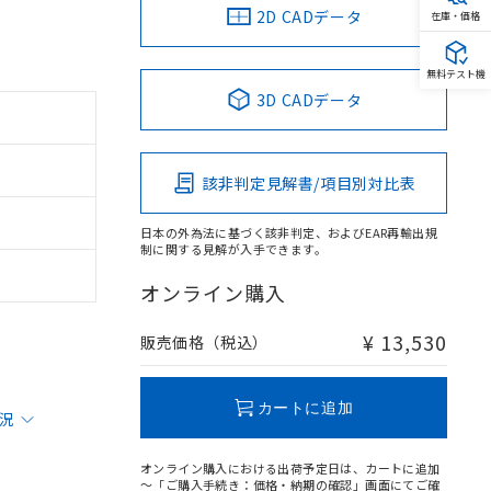
2D CADデータ
在庫・価格
無料テスト機
3D CADデータ
該非判定見解書/項目別対比表
日本の外為法に基づく該非判定、およびEAR再輸出規
制に関する見解が入手できます。
オンライン購入
¥ 13,530
販売価格（税込）
カートに追加
状況
オンライン購入における出荷予定日は、カートに追加
～「ご購入手続き：価格・納期の確認」画面にてご確