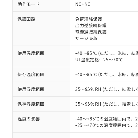
対応予定：EU R
動作モード
NO+NC
対応予定なし：EU
調査・確認中：EU
ご利用条件
保護回路
負荷短絡保護
非該当品：ライセ
※1 中国RoHS
出力逆接続保護
仕入先様の事情に
電源逆接続保護
があります。
以下の条件をお読
「○」：最大均質
サージ吸収
「×」：最大均質
本サービスは
当社は、これ
*EU RoHS指令（10物
「－」：未確認で
鉛(Pb) 1000ppm以下、
くものです。
う）を輸出ま
使用温度範囲
-40～85℃ (ただし、氷結、
記
説明
六価クロム(Cr(Ⅵ)) 1
当社制御機器
などの必要な
UL温度定格: -25～70℃
フタル酸ビス(2-エチルヘ
号
*中国RoHS10物質の基準値 
ル（DBP） 1000ppm
在庫状況およ
当社は規制貨
Pb(鉛) :1000ppm、 Hg
但し、RoHS指令で産
のであり、閲
ます。
Cr(Ⅵ)(六価クロム) : 
フタル酸エステル類の４
保存温度範囲
-40～85℃ (ただし、氷結、
○
一定数以
DBP(フタル酸ジブチル) :
い。
当社は貴社製
DEHP(フタル酸ビス(2-エ
正式な納期状
置等に一切使
使用湿度範囲
35～95%RH (ただし、結露し
当社販売員に
※2 対応予定月
△
一定数に
当社は、貴社
オムロン制御
また当社は、
※2 環境保護使
保存湿度範囲
35～95%RH (ただし、結露し
在庫状況およ
部品在庫の切り替
たしません。
－
在庫なし
す。
「ｅ」：有害物質
機器販売
マイパーツ機
温度の影響
-40～+85℃の温度範囲内で、
「10」：通常の
ている必要が
-25～+70℃の温度範囲内で、
味します。
空
受注生産
お客様が当ウ
※3 非含有証明
「－」：未確認で
白
が、当社の製