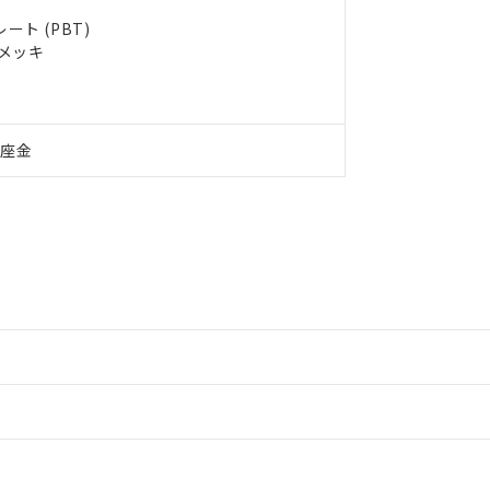
ト (PBT)
ルメッキ
付座金
情報更新：2
情報更新：2