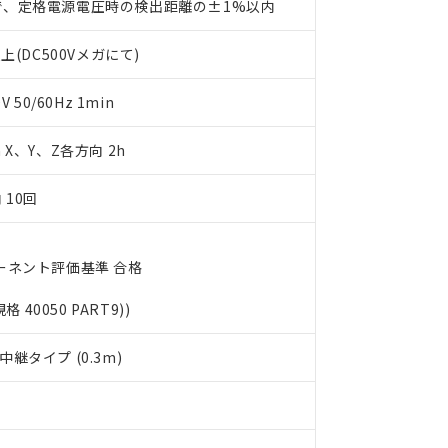
で、定格電源電圧時の検出距離の±1%以内
書をダウンロードすることができます。
利用者とは、
"個人情報の共同利用に関して"
の「1.共同利用者の
上(DC500Vメガにて)
します。
10物質）の非含有証明書
明書（当社基準）
日時点で非含有を証明するもので、過去に遡って非含有を証明するも
50/60Hz 1min
令のフタル酸エステル類４物質の対応では、対応完了までの期間は出
備考欄に対応日を記載しておりました。
m X、Y、Z各方向 2h
品への在庫切替を完了していることから、特段のことがない限り、20
す。
 10回
ーネント評価基準 合格
規格 40050 PART9))
継タイプ (0.3m)