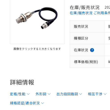
在庫/販売状況
20
在庫/販売状況 ご利用条
販売状況
機種区分
画像をクリックすると大きくなります
在庫状況
標準価格(税別)
詳細情報
定格/性能
外形図
出力段回路図
相互干渉
規格認証/適合状況