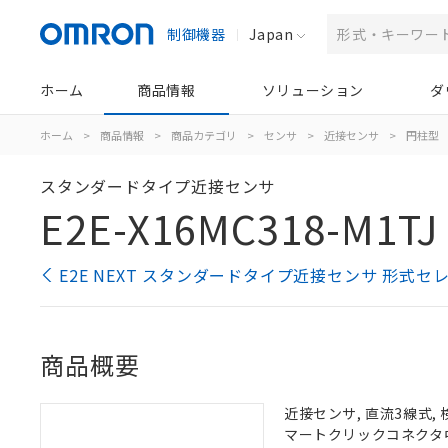
制御機器
Japan
ホーム
商品情報
ソリューション
ダ
ホーム
>
商品情報
>
商品カテゴリ
>
センサ
>
近接センサ
>
円柱型
スタンダードタイプ近接センサ
E2E-X16MC318-M1TJ
E2E NEXT スタンダードタイプ近接センサ 形式セ
商品概要
近接センサ, 直流3線式, 検
マートクリックコネクタ中継