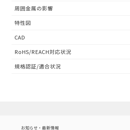
出力段回路図
周囲金属の影響
相互干渉
特性図
周囲金属の影響
CAD
検出物体の大きさと材質による影響
ログイン/会員登録いただくと、CADデータをダウンロ
RoHS/REACH対応状況
規格認証/適合状況
EU RoHS
注意事項・凡例
A: 200mm以上、B: 120mm以上
UL認証
CSA認証
CEマーキング
L: 21mm以上、φd: 70mm以上、D: 21mm以上、m: 48mm
ダウンロードデータをご利用いただく前に、以下を必ずお読
Yes
Yes
Yes
対応状況
対応予定月
※1
※2
金属埋め込み
ソフトウェアの使用条件
対応済み
LR型式承認
DNV型式承認
BV型式承認
KR
（イギリス
（ノルウェー
（フランス
（
お知らせ・最新情報