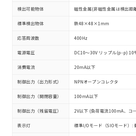
検出可能物体
磁性金属(非磁性金属は検出距
標準検出物体
鉄48×48×1mm
応答周波数
400Hz
電源電圧
DC10～30V リップル(p-p) 1
消費電流
20mA以下
制御出力（出力形式）
NPNオープンコレクタ
制御出力（開閉容量）
100mA以下
制御出力（残留電圧）
2V以下 (負荷電流100mA、コ
※1 対応状況
表示灯
標準I/Oモード（SIOモード）:
対応済み：EU