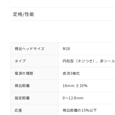
定格/性能
検出ヘッドサイズ
M18
タイプ
円柱型（ネジつき）、非シー
電源の種類
直流3線式
検出距離
16mm ±10%
設定距離
0～12.8mm
応差
検出距離の15%以下