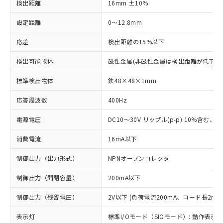
検出距離
16mm ±10%
設定距離
0～12.8mm
応差
検出距離の15%以下
検出可能物体
磁性金属(非磁性金属は検出距離が低下し
標準検出物体
鉄48×48×1mm
応答周波数
400Hz
電源電圧
DC10～30V リップル(p-p) 10%含む、Cla
消費電流
16mA以下
制御出力（出力形式）
NPNオープンコレクタ
制御出力（開閉容量）
200mA以下
制御出力（残留電圧）
2V以下 (負荷電流200mA、コード長2m時
表示灯
標準I/Oモード（SIOモード）: 動作表示灯