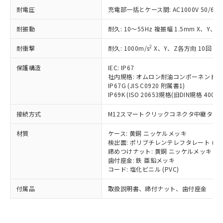
い合わせください。
（以下｢規制貨物等」という）を輸出
記載している更新日時点での社内デー
耐電圧
充電部一括とケース間: AC1000V 50/60Hz
*EU RoHS指令（10物質）：
または国外への提供する場合は、日本
記
タに基づき作成されるものであり、閲
説明
鉛(Pb) 1000ppm以下、 水銀(Hg) 1000ppm以下、 カド
*中国RoHS10物質の基準値 (GB/T26572)：
国政府の輸出許可(または役務取引許
耐振動
耐久: 10～55Hz 複振幅 1.5mm X、Y、Z
号
覧された時点での実際の在庫および標
ミウム(Cd) 100ppm以下、
Pb(鉛) :1000ppm、 Hg(水銀) : 1000ppm、 Cd(カドミウ
可)を取得するなどの必要な手続きを
六価クロム(Cr(Ⅵ)) 1000ppm以下、ポリ臭化ビフェニル
ム) : 100ppm、
準価格とは異なる場合があることをご
類(PBB) 1000ppm以下、ポリ臭化ジフェニルエーテル類
Cr(Ⅵ)(六価クロム) : 1000ppm、 PBBs(ポリ臭化ビフェ
とります。
2
耐衝撃
耐久: 1000m/s
X、Y、Z各方向 10回
了承ください。
(PBDE) 1000ppm以下、フタル酸ビス(2-エチルヘキシ
○
一定数以上の在庫あり
ニル類) : 1000ppm、 PBDEs(ポリ臭化ジフェニルエーテ
当社は規制貨物を破棄する場合は、完
ル) (DEHP)(別名：DOP) 1000ppm以下、フタル酸ブチ
正式な納期状況および標準価格はお客
ル類) : 1000ppm、
保護構造
ルベンジル（BBP） 1000ppm以下、フタル酸ジブチル
IEC: IP67
全に破砕するなど、違法に輸出されな
DBP(フタル酸ジブチル) : 1000ppm、 DIBP(フタル酸ジ
様のお取引先、またはお客様担当のオ
（DBP） 1000ppm以下、フタル酸ジイソブチル
イソブチル) : 1000ppm、 BBP(フタル酸ブチルベンジ
社内規格: オムロン耐油コンポーネント評
△
一定数には満たないが在庫あり
いよう必要な手段を講じます。
ムロン制御機器販売店・当社販売員に
(DIBP) 1000ppm以下
ル) : 1000ppm、
IP67G (JIS C0920 附属書1)
当社は貴社製品を、核兵器、ミサイ
但し、RoHS指令で産業用監視および制御機器に対する
DEHP(フタル酸ビス(2-エチルヘキシル)) : 1000ppm
ご相談ください。
IP69K (ISO 20653規格(旧DIN規格 40050 
適用除外項目は除く。
ル、化学兵器、生物兵器またはその他
－
在庫なし(最新の在庫状況につ
オムロン制御機器販売店や当社販売拠
フタル酸エステル類の４物質については閾値を超える意
武器並びにこれらの製造装置等に一切
いては、お客様のお取引先、ま
図的な使用がないことを確認しています。
点は「
販売ネットワーク
」をご確認
接続方式
M12スマートクリックコネクタ中継タイプ (
※2 環境保護使用期限
使用いたしません。
たはお客様担当のオムロン制御
ください。
当社は、貴社製品を第三者に販売する
機器販売店・当社販売員にご確
材質
ケース: 黄銅 ニッケルメッキ
在庫状況および標準価格結果を当社の
※2 対応予定月
「ｅ」：有害物質（10物質）のすべてが基
場合は、上記1、2および3の内容を当
検出面: ポリブチレンテレフタレート (PB
認ください)
事前の承諾なく第三者に漏洩または開
準値以下であることを示します。
締めつけナット: 黄銅 ニッケルメッキ
該第三者に通知します。また当社は、
示しないようお願いします。
歯付座金: 鉄 亜鉛メッキ
部品在庫の切り替え状況などにより、予定
「10」：通常の使用状況下において有害物
販売先および販売に係わる関係者が違
マイパーツ機能（部品リスト作成サー
空
受注生産機種、また在庫状況の
コード: 塩化ビニル (PVC)
月が前後することがあります。
質が外部に漏えいし、環境に深刻な影響を
法に輸出するおそれがある場合は、取
ビス）をご利用いただくには、I-Web
白
情報を公開していない機種
及ぼさない年数を意味します。
り引きをいたしません。
メンバーズにご登録されている必要が
付属品
取扱説明書、締付ナット、歯付座金
「－」：未確認です。当社販売部門へお問
あります。
い合わせください。
お客様が当ウェブサイト上で当社にご
※3 非含有証明書ダウンロード
登録された部品リストについて、当社