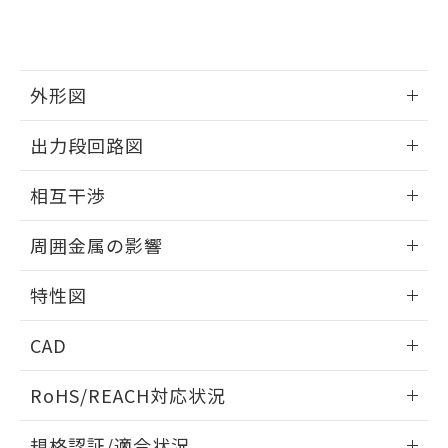
および当社の共同利用者が、当社の製
下記の非含有証明書をダウンロードするこ
品・サービスに関するお客様との取
とができます。
合意する
キャンセル
引・商談に必要な範囲で利用すること
をご了承ください。
EU RoHS指令（10物質）の非含有証明書
外形図
※当社の共同利用者とは、
"個人情報
51物質の非含有証明書（当社基準）
の共同利用に関して"
の「1.共同利
※本証明書は発行日時点で非含有を証明す
情報更新：2025/09/04
用者の範囲」に記載されている法人を
出力段回路図
るもので、過去に遡って非含有を証明する
指します。
ものではありません。
外形図
情報更新：2025/09/04
相互干渉
また、RoHS指令のフタル酸エステル類４
物質の対応では、対応完了までの期間は出
出力段回路図
情報更新：2025/09/04
荷製品に未対応品が混在することから備考
周囲金属の影響
欄に対応日を記載しておりました。
相互干渉
既に当社にて対応品への在庫切替を完了
情報更新：2025/09/04
特性図
していることから、特段のことがない限
り、2022年1月12日より割愛しておりま
周囲金属の影響
情報更新：2025/09/04
す。
CAD
検出物体の大きさと材質による影響
ログイン/会員登録いただくと、CADデータをダウンロー
RoHS/REACH対応状況
ドすることができます。
情報更新：2026/7/29
A: 200mm以上、B: 120mm以上
規格認証/適合状況