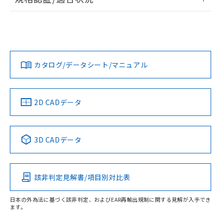
ログイン/会員登録
EU RoHS
注意事項・凡例
UL認証
CSA認証
CEマーキング
L: 21mm以上、φd: 70mm以上、D: 21mm以上、m: 48mm
以上、n: 70mm以上
Yes
Yes
Yes
金属埋め込み
対応状況
対応予定月
※1
※2
ダウンロードデータをご利用いただく前に、以下を必ずお読
タイムチャート
みください。
カタログ/データシート/マニュアル
対応済み
ソフトウェアの使用条件
LR型式承認
DNV型式承認
BV型式承認
KR型式承
（イギリス
（ノルウェー
（フランス
（韓国
船舶規格）
船舶規格）
船舶規格）
船舶規格
中国 RoHS
注意事項・凡例
2D CADデータ
No
No
No
No
l: 25mm以上、φd: 70mm以上、D: 25mm以上、m: 48mm
以上、n: 70mm以上
中国 RoHS表
※1 ※2
3D CADデータ
検出領域
この製品の規格認証/適合状況ページへ
Pb
Hg
Cd
Cr(VI)
その他の認証はこちらのページからご検索ください
該非判定見解書/項目別対比表
X
O
O
O
日本の外為法に基づく該非判定、およびEAR再輸出規制に関する見解が入手でき
ます。
"対応済み"や非含有の記載がされた商品であっても、流通