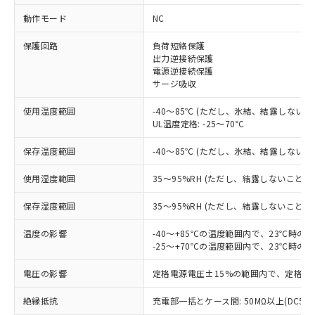
動作モード
NC
※1 対応状況
保護回路
負荷短絡保護
出力逆接続保護
対応済み：EU RoHS指令（10物質）の
電源逆接続保護
サージ吸収
非含有に対応した製品が提供可能な商品で
す。
使用温度範囲
-40～85℃ (ただし、氷結、結露しないこ
対応予定：EU RoHS指令（10物質）の非含
ご利用条件
UL温度定格: -25～70℃
有に対応した製品に切り替える予定のある
商品です。
保存温度範囲
-40～85℃ (ただし、氷結、結露しないこ
対応予定なし：EU RoHS指令（10物質）の
以下の条件をお読みいただき、同意のうえ
非含有に非対応の商品で、対応品を出す予
使用湿度範囲
35～95%RH (ただし、結露しないこと)
ご利用ください。
定はありません。
調査・確認中：EU RoHS指令（10物質）の
保存湿度範囲
35～95%RH (ただし、結露しないこと)
本サービスは、当社制御機器事業取扱
※1 中国RoHS○×表
非含有の対応状況を調査中または確認中の
商品の当社在庫状況および標準価格
商品です。
温度の影響
-40～+85℃の温度範囲内で、23℃時の
(税抜)を提供させていただくもので
「○」：最大均質材料含有率が中国RoHSの
-25～+70℃の温度範囲内で、23℃時の
非該当品：ライセンス料など無形物で、有
す。
基準値以下であることを示します。
害物質有無と関係のない商品です。
当社制御機器事業取扱商品の中には、
電圧の影響
定格電源電圧±15%の範囲内で、定格電
「×」：最大均質材料含有率が中国RoHSの
仕入先様の事情により、非含有部品として
本サービスの対象外となる商品もある
基準値を超えていることを示します。
いたものが、含有品と判明した場合などや
当社は、これら貴社製品のうち、外国
ことをご了承ください。
絶縁抵抗
充電部一括とケース間: 50MΩ以上(DC50
「－」：未確認です。当社販売部門へお問
むを得ず変更することがあります。
為替および外国貿易法に定める商品
在庫状況および標準価格照会結果は、