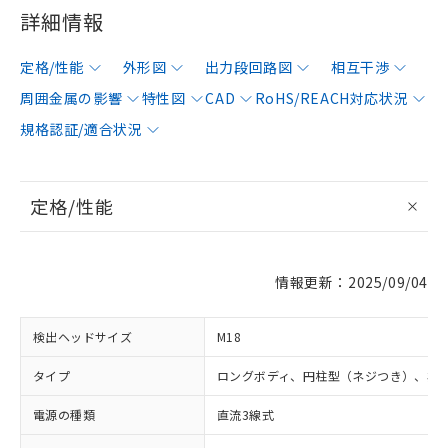
詳細情報
定格/性能
外形図
出力段回路図
相互干渉
周囲金属の影響
特性図
CAD
RoHS/REACH対応状況
規格認証/適合状況
定格/性能
情報更新：2025/09/04
検出ヘッドサイズ
M18
タイプ
ロングボディ、円柱型（ネジつき）、非
電源の種類
直流3線式