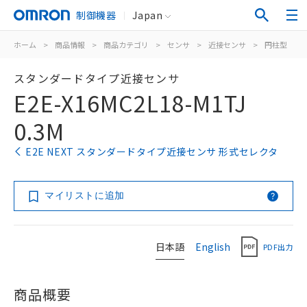
制御機器
Japan
ホーム
>
商品情報
>
商品カテゴリ
>
センサ
>
近接センサ
>
円柱型
>
スタンダードタイプ近接センサ
E2E-X16MC2L18-M1TJ
0.3M
E2E NEXT スタンダードタイプ近接センサ 形式セレクタ
マイリストに追加
日本語
English
PDF出力
商品概要