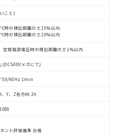
あります。
機種、また在庫状況の情報を公開していない機種
ェブサイト上で当社にご登録された部品リストについて、当社およ
書ダウンロード
す。当社販売部門へお問い合わせください。
ないこと)
品・サービスに関するお客様との取引・商談に必要な範囲で利用す
合意する
キャンセル
書をダウンロードすることができます。
利用者とは、
"個人情報の共同利用に関して"
の「1.共同利用者の
23℃時の検出距離の±15%以内
します。
23℃時の検出距離の±10%以内
10物質）の非含有証明書
明書（当社基準）
日時点で非含有を証明するもので、過去に遡って非含有を証明するも
、定格電源電圧時の検出距離の±1%以内
令のフタル酸エステル類４物質の対応では、対応完了までの期間は出
備考欄に対応日を記載しておりました。
(DC500Vメガにて)
品への在庫切替を完了していることから、特段のことがない限り、20
す。
0/60Hz 1min
 X、Y、Z各方向 2h
10回
ーネント評価基準 合格