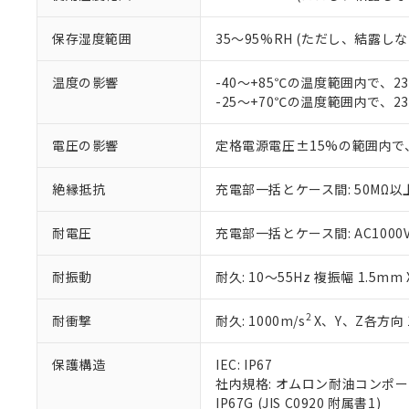
ている必要が
味します。
空
受注生産
お客様が当ウ
※3 非含有証明
「－」：未確認で
白
保存湿度範囲
35～95%RH (ただし、結露し
が、当社の製
さい。
下記の非含有証明
※当社の共同
温度の影響
-40～+85℃の温度範囲内で、
いる法人を指
-25～+70℃の温度範囲内で、
EU RoHS指令（
51物質の非含有証
※本証明書は発行
電圧の影響
定格電源電圧±15%の範囲内で
また、RoHS指
混在することから
絶縁抵抗
充電部一括とケース間: 50MΩ以上
既に当社にて対応
り割愛しておりま
耐電圧
充電部一括とケース間: AC1000V 5
耐振動
耐久: 10～55Hz 複振幅 1.5mm
2
耐衝撃
耐久: 1000m/s
X、Y、Z各方向 
保護構造
IEC: IP67
社内規格: オムロン耐油コンポ
IP67G (JIS C0920 附属書1)