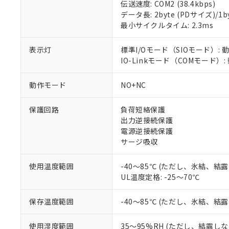
伝送速度: COM2 (38.4kbps)
データ長: 2byte (PDサイズ)/1byt
対応済み：EU
最小サイクルタイム: 2.3ms
対応予定：EU R
対応予定なし：EU
調査・確認中：EU
表示灯
標準I/Oモード（SIOモード）: 
ご利用条件
非該当品：ライセ
IO-Linkモード（COMモード）
※1 中国RoHS
仕入先様の事情に
があります。
以下の条件をお読
動作モード
NO+NC
「○」：最大均質
「×」：最大均質
本サービスは
当社は、これ
*EU RoHS指令（10物
保護回路
負荷短絡保護
「－」：未確認で
鉛(Pb) 1000ppm以下、
くものです。
う）を輸出ま
記
説明
六価クロム(Cr(Ⅵ)) 1
出力逆接続保護
当社制御機器
などの必要な
フタル酸ビス(2-エチルヘ
号
電源逆接続保護
*中国RoHS10物質の基準値 
ル（DBP） 1000ppm
在庫状況およ
当社は規制貨
Pb(鉛) :1000ppm、 Hg
サージ吸収
但し、RoHS指令で産
のであり、閲
ます。
Cr(Ⅵ)(六価クロム) : 
フタル酸エステル類の４
○
一定数以
DBP(フタル酸ジブチル) :
い。
当社は貴社製
DEHP(フタル酸ビス(2-エ
使用温度範囲
-40～85℃ (ただし、氷結、結
正式な納期状
置等に一切使
UL温度定格: -25～70℃
当社販売員に
※2 対応予定月
△
一定数に
当社は、貴社
オムロン制御
また当社は、
※2 環境保護使
在庫状況およ
部品在庫の切り替
たしません。
保存温度範囲
-40～85℃ (ただし、氷結、結
－
在庫なし
す。
「ｅ」：有害物質
機器販売
マイパーツ機
「10」：通常の
使用湿度範囲
35～95%RH (ただし、結露し