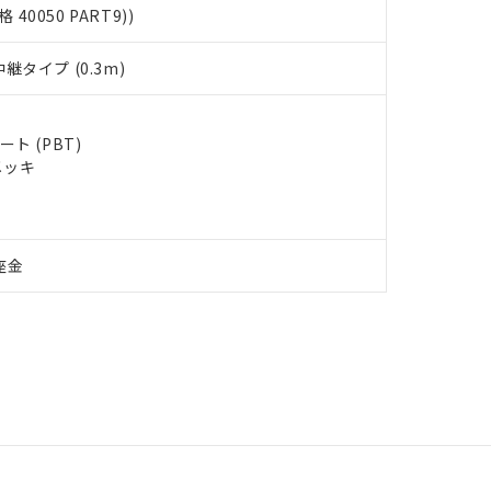
格 40050 PART9))
タイプ (0.3m)
ト (PBT)
メッキ
座金