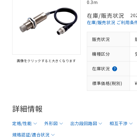
0.3m
在庫/販売状況
20
在庫/販売状況 ご利用条
販売状況
機種区分
画像をクリックすると大きくなります
在庫状況
標準価格(税別)
詳細情報
定格/性能
外形図
出力段回路図
相互干渉
規格認証/適合状況