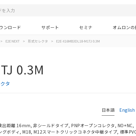
ウンロード
サポート
セミナ
オムロンの
>
E2E NEXT
>
形式セレクタ
>
E2E-X16MB3DL18-M1TJ 0.3M
TJ 0.3M
レクタ
日本語
English
検出距離 16mm, 非シールドタイプ, PNPオープンコレクタ, NO+NC,
, ロングボディ, M18, M12スマートクリックコネクタ中継タイプ, 標準PV