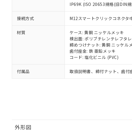
IP69K (ISO 20653規格(旧DIN規
接続方式
M12スマートクリックコネクタ中継
材質
ケース: 黄銅 ニッケルメッキ
検出面: ポリブチレンテレフタレー
締めつけナット: 黄銅 ニッケル
歯付座金: 鉄 亜鉛メッキ
コード: 塩化ビニル (PVC)
付属品
取扱説明書、締付ナット、歯付
外形図