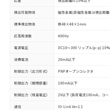
応差
検出距離の15%以下
検出可能物体
磁性金属(非磁性金属は検出距離
標準検出物体
鉄48×48×1mm
応答周波数
400Hz
電源電圧
DC10～30V リップル(p-p) 10
消費電流
20mA以下
制御出力（出力形式）
PNPオープンコレクタ
制御出力（開閉容量）
100mA以下
制御出力（残留電圧）
2V以下 (負荷電流100mA、コー
通信
IO-Link Ver1.1
※1 対応状況