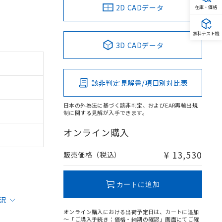
2D CADデータ
在庫・価格
無料テスト機
3D CADデータ
該非判定見解書/項目別対比表
日本の外為法に基づく該非判定、およびEAR再輸出規
制に関する見解が入手できます。
オンライン購入
¥ 13,530
販売価格（税込）
カートに追加
状況
オンライン購入における出荷予定日は、カートに追加
～「ご購入手続き：価格・納期の確認」画面にてご確