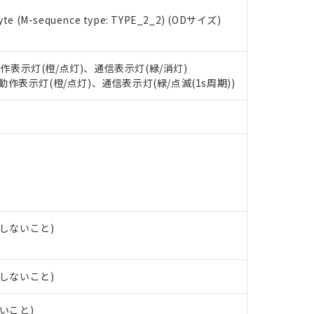
e (M-sequence type: TYPE_2_2) (ODサイズ)
 RoHS指令（10物質）の非含有に対応した製品が提供可能な商品です
oHS指令（10物質）の非含有に対応した製品に切り替える予定のある
 RoHS指令（10物質）の非含有に非対応の商品で、対応品を出す予
 RoHS指令（10物質）の非含有の対応状況を調査中または確認中の
動作表示灯(橙/点灯)、通信表示灯(緑/消灯)
ンス料など無形物で、有害物質有無と関係のない商品です。
: 動作表示灯(橙/点灯)、通信表示灯(緑/点滅(1s周期))
○×表
より、非含有部品としていたものが、含有品と判明した場合などやむ
みいただき、同意のうえご利用ください。
材料含有率が中国RoHSの基準値以下であることを示します。
材料含有率が中国RoHSの基準値を超えていることを示します。
、当社制御機器事業取扱商品の当社在庫状況および標準価格(税抜)
ら貴社製品のうち、外国為替および外国貿易法に定める商品（以下｢
質）：
す。当社販売部門へお問い合わせください。
 水銀(Hg) 1000ppm以下、 カドミウム(Cd) 100ppm以下、
たは国外への提供する場合は、日本国政府の輸出許可(または役務取
000ppm以下、ポリ臭化ビフェニル類(PBB) 1000ppm以下、ポリ臭化ジフェニルエーテル類(P
事業取扱商品の中には、本サービスの対象外となる商品もあること
手続きをとります。
キシル) (DEHP)(別名：DOP) 1000ppm以下、フタル酸ブチルベンジル（BBP） 100
(GB/T26572)：
以下、フタル酸ジイソブチル (DIBP) 1000ppm以下
び標準価格照会結果は、記載している更新日時点での社内データに
物を破棄する場合は、完全に破砕するなど、違法に輸出されないよ
(水銀) : 1000ppm、 Cd(カドミウム) : 100ppm、
業用監視および制御機器に対する適用除外項目は除く。
覧された時点での実際の在庫および標準価格とは異なる場合がある
1000ppm、 PBBs(ポリ臭化ビフェニル類) : 1000ppm、 PBDEs(ポリ臭化ジフェニルエーテル類
物質については閾値を超える意図的な使用がないことを確認しています。
上の在庫あり
 1000ppm、 DIBP(フタル酸ジイソブチル) : 1000ppm、 BBP(フタル酸ブチルベンジル) :
品を、核兵器、ミサイル、化学兵器、生物兵器またはその他武器並
チルヘキシル)) : 1000ppm
露しないこと)
況および標準価格はお客様のお取引先、またはお客様担当のオムロ
用いたしません。
ご相談ください。
は満たないが在庫あり
製品を第三者に販売する場合は、上記1、2および3の内容を当該第
機器販売店や当社販売拠点は「
販売ネットワーク
」をご確認くだ
販売先および販売に係わる関係者が違法に輸出するおそれがある場
用期限
び標準価格結果を当社の事前の承諾なく第三者に漏洩または開示し
え状況などにより、予定月が前後することがあります。
露しないこと)
(最新の在庫状況については、お客様のお取引先、またはお客様担当
（10物質）のすべてが基準値以下であることを示します。
店・当社販売員にご確認ください)
能（部品リスト作成サービス）をご利用いただくには、I-Webメン
使用状況下において有害物質が外部に漏えいし、環境に深刻な影響を
ないこと)