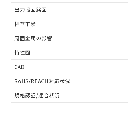
出力段回路図
外形図
相互干渉
出力段回路図
周囲金属の影響
相互干渉
特性図
周囲金属の影響
CAD
検出物体の大きさと材質による影響
ログイン/会員登録いただくと、CADデータをダウンロ
RoHS/REACH対応状況
規格認証/適合状況
EU RoHS
注意事項・凡例
A: 200mm以上、B: 120mm以上
UL認証
CSA認証
CEマーキング
L: 21mm以上、φd: 70mm以上、D: 21mm以上、m: 48mm
ダウンロードデータをご利用いただく前に、以下を必ずお読
Yes
Yes
Yes
対応状況
対応予定月
※1
※2
金属埋め込み
ソフトウェアの使用条件