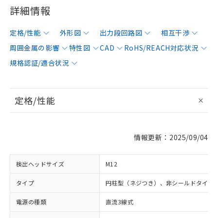
詳細情報
定格/性能
外形図
出力段回路図
相互干渉
周囲金属の影響
特性図
CAD
RoHS/REACH対応状況
規格認証/適合状況
定格/性能
情報更新：2025/09/04
検出ヘッドサイズ
M12
タイプ
円柱型（ネジつき）、非シールドタイプ
電源の種類
直流3線式