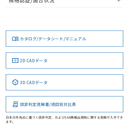
規格認証/適合状況
ログイン/会員登録
EU RoHS
注意事項・凡例
UL認証
CSA認証
CEマーキング
L: 21mm以上、φd: 70mm以上、D: 21mm以上、m: 48mm
以上、n: 80mm以上
Yes
Yes
Yes
金属埋め込み
対応状況
対応予定月
※1
※2
ダウンロードデータをご利用いただく前に、以下を必ずお読
みください。
カタログ/データシート/マニュアル
対応済み
ソフトウェアの使用条件
LR型式承認
DNV型式承認
BV型式承認
KR型式承
タイムチャート
（イギリス
（ノルウェー
（フランス
（韓国
船舶規格）
船舶規格）
船舶規格）
船舶規格
中国 RoHS
注意事項・凡例
2D CADデータ
No
No
No
No
l: 25mm以上、φd: 70mm以上、D: 25mm以上、m: 48mm
以上、n: 80mm以上
中国 RoHS表
※1 ※2
検出領域
3D CADデータ
この製品の規格認証/適合状況ページへ
Pb
Hg
Cd
Cr(VI)
その他の認証はこちらのページからご検索ください
該非判定見解書/項目別対比表
X
O
O
O
日本の外為法に基づく該非判定、およびEAR再輸出規制に関する見解が入手でき
ます。
"対応済み"や非含有の記載がされた商品であっても、流通