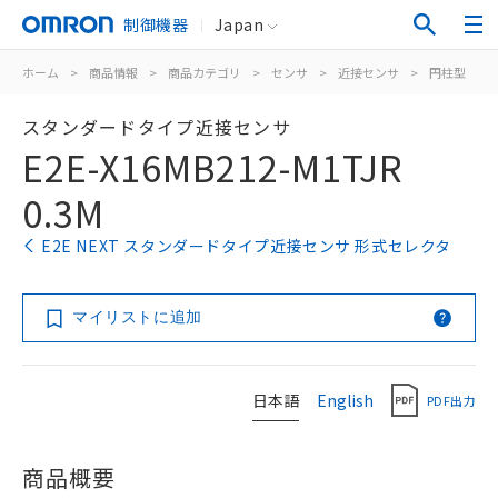
制御機器
Japan
ホーム
>
商品情報
>
商品カテゴリ
>
センサ
>
近接センサ
>
円柱型
>
スタンダードタイプ近接センサ
E2E-X16MB212-M1TJR
0.3M
E2E NEXT スタンダードタイプ近接センサ 形式セレクタ
マイリストに追加
日本語
English
PDF出力
商品概要