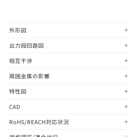
および当社の共同利用者が、当社の製
下記の非含有証明書をダウンロードするこ
品・サービスに関するお客様との取
とができます。
合意する
キャンセル
引・商談に必要な範囲で利用すること
をご了承ください。
EU RoHS指令（10物質）の非含有証明書
外形図
※当社の共同利用者とは、
"個人情報
51物質の非含有証明書（当社基準）
の共同利用に関して"
の「1.共同利
※本証明書は発行日時点で非含有を証明す
情報更新：2025/09/04
用者の範囲」に記載されている法人を
出力段回路図
るもので、過去に遡って非含有を証明する
指します。
ものではありません。
外形図
情報更新：2025/09/04
また、RoHS指令のフタル酸エステル類４
相互干渉
物質の対応では、対応完了までの期間は出
出力段回路図
情報更新：2025/09/04
荷製品に未対応品が混在することから備考
周囲金属の影響
欄に対応日を記載しておりました。
既に当社にて対応品への在庫切替を完了
相互干渉
情報更新：2025/09/04
特性図
していることから、特段のことがない限
り、2022年1月12日より割愛しておりま
周囲金属の影響
情報更新：2025/09/04
す。
CAD
検出物体の大きさと材質による影響
ログイン/会員登録いただくと、CADデータをダウンロー
RoHS/REACH対応状況
ドすることができます。
情報更新：2026/7/29
A: 160mm以上、B: 120mm以上