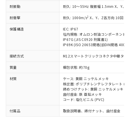
い合わせください。
（以下｢規制貨物等」という）を輸出
記載している更新日時点での社内デー
耐振動
耐久: 10～55Hz 複振幅 1.5mm X、Y、Z
*EU RoHS指令（10物質）：
または国外への提供する場合は、日本
記
タに基づき作成されるものであり、閲
説明
鉛(Pb) 1000ppm以下、 水銀(Hg) 1000ppm以下、 カド
*中国RoHS10物質の基準値 (GB/T26572)：
国政府の輸出許可(または役務取引許
2
耐衝撃
耐久: 1000m/s
X、Y、Z各方向 10回
号
覧された時点での実際の在庫および標
ミウム(Cd) 100ppm以下、
Pb(鉛) :1000ppm、 Hg(水銀) : 1000ppm、 Cd(カドミウ
可)を取得するなどの必要な手続きを
六価クロム(Cr(Ⅵ)) 1000ppm以下、ポリ臭化ビフェニル
ム) : 100ppm、
準価格とは異なる場合があることをご
類(PBB) 1000ppm以下、ポリ臭化ジフェニルエーテル類
Cr(Ⅵ)(六価クロム) : 1000ppm、 PBBs(ポリ臭化ビフェ
とります。
保護構造
IEC: IP67
了承ください。
(PBDE) 1000ppm以下、フタル酸ビス(2-エチルヘキシ
○
一定数以上の在庫あり
ニル類) : 1000ppm、 PBDEs(ポリ臭化ジフェニルエーテ
社内規格: オムロン耐油コンポーネント評
当社は規制貨物を破棄する場合は、完
ル) (DEHP)(別名：DOP) 1000ppm以下、フタル酸ブチ
正式な納期状況および標準価格はお客
ル類) : 1000ppm、
IP67G (JIS C0920 附属書1)
ルベンジル（BBP） 1000ppm以下、フタル酸ジブチル
全に破砕するなど、違法に輸出されな
DBP(フタル酸ジブチル) : 1000ppm、 DIBP(フタル酸ジ
様のお取引先、またはお客様担当のオ
（DBP） 1000ppm以下、フタル酸ジイソブチル
IP69K (ISO 20653規格(旧DIN規格 40050 
イソブチル) : 1000ppm、 BBP(フタル酸ブチルベンジ
△
一定数には満たないが在庫あり
いよう必要な手段を講じます。
ムロン制御機器販売店・当社販売員に
(DIBP) 1000ppm以下
ル) : 1000ppm、
当社は貴社製品を、核兵器、ミサイ
但し、RoHS指令で産業用監視および制御機器に対する
DEHP(フタル酸ビス(2-エチルヘキシル)) : 1000ppm
ご相談ください。
接続方式
M12スマートクリックコネクタ中継タイプ (
適用除外項目は除く。
ル、化学兵器、生物兵器またはその他
－
在庫なし(最新の在庫状況につ
オムロン制御機器販売店や当社販売拠
フタル酸エステル類の４物質については閾値を超える意
武器並びにこれらの製造装置等に一切
いては、お客様のお取引先、ま
図的な使用がないことを確認しています。
点は「
販売ネットワーク
」をご確認
質量
梱包状態: 約70g
※2 環境保護使用期限
使用いたしません。
たはお客様担当のオムロン制御
ください。
当社は、貴社製品を第三者に販売する
機器販売店・当社販売員にご確
材質
ケース: 黄銅 ニッケルメッキ
在庫状況および標準価格結果を当社の
※2 対応予定月
「ｅ」：有害物質（10物質）のすべてが基
場合は、上記1、2および3の内容を当
検出面: ポリブチレンテレフタレート (PB
認ください)
事前の承諾なく第三者に漏洩または開
準値以下であることを示します。
締めつけナット: 黄銅 ニッケルメッキ
該第三者に通知します。また当社は、
示しないようお願いします。
歯付座金: 鉄 亜鉛メッキ
部品在庫の切り替え状況などにより、予定
「10」：通常の使用状況下において有害物
販売先および販売に係わる関係者が違
マイパーツ機能（部品リスト作成サー
空
受注生産機種、また在庫状況の
コード: 塩化ビニル (PVC)
月が前後することがあります。
質が外部に漏えいし、環境に深刻な影響を
法に輸出するおそれがある場合は、取
ビス）をご利用いただくには、I-Web
白
情報を公開していない機種
及ぼさない年数を意味します。
り引きをいたしません。
メンバーズにご登録されている必要が
付属品
取扱説明書、締付ナット、歯付座金
「－」：未確認です。当社販売部門へお問
あります。
い合わせください。
お客様が当ウェブサイト上で当社にご
※3 非含有証明書ダウンロード
登録された部品リストについて、当社