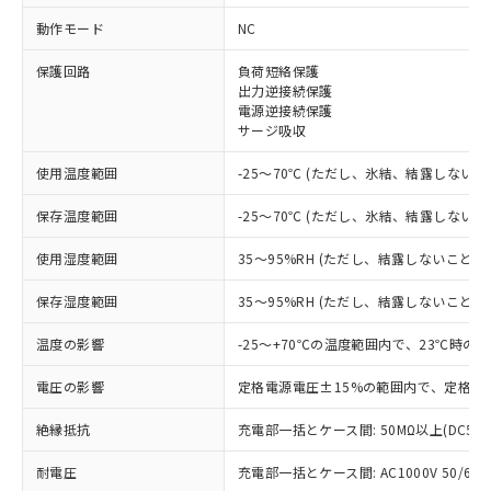
動作モード
NC
※1 対応状況
保護回路
負荷短絡保護
出力逆接続保護
対応済み：EU RoHS指令（10物質）の
電源逆接続保護
サージ吸収
非含有に対応した製品が提供可能な商品で
す。
使用温度範囲
-25～70℃ (ただし、氷結、結露しないこ
対応予定：EU RoHS指令（10物質）の非含
ご利用条件
有に対応した製品に切り替える予定のある
保存温度範囲
-25～70℃ (ただし、氷結、結露しないこ
商品です。
対応予定なし：EU RoHS指令（10物質）の
使用湿度範囲
35～95%RH (ただし、結露しないこと)
以下の条件をお読みいただき、同意のうえ
非含有に非対応の商品で、対応品を出す予
ご利用ください。
定はありません。
保存湿度範囲
35～95%RH (ただし、結露しないこと)
調査・確認中：EU RoHS指令（10物質）の
本サービスは、当社制御機器事業取扱
※1 中国RoHS○×表
非含有の対応状況を調査中または確認中の
温度の影響
-25～+70℃の温度範囲内で、23℃時の
商品の当社在庫状況および標準価格
商品です。
(税抜)を提供させていただくもので
「○」：最大均質材料含有率が中国RoHSの
非該当品：ライセンス料など無形物で、有
電圧の影響
定格電源電圧±15%の範囲内で、定格電
す。
基準値以下であることを示します。
害物質有無と関係のない商品です。
当社制御機器事業取扱商品の中には、
「×」：最大均質材料含有率が中国RoHSの
絶縁抵抗
充電部一括とケース間: 50MΩ以上(DC50
仕入先様の事情により、非含有部品として
本サービスの対象外となる商品もある
基準値を超えていることを示します。
いたものが、含有品と判明した場合などや
当社は、これら貴社製品のうち、外国
ことをご了承ください。
耐電圧
充電部一括とケース間: AC1000V 50/60Hz
「－」：未確認です。当社販売部門へお問
むを得ず変更することがあります。
為替および外国貿易法に定める商品
在庫状況および標準価格照会結果は、