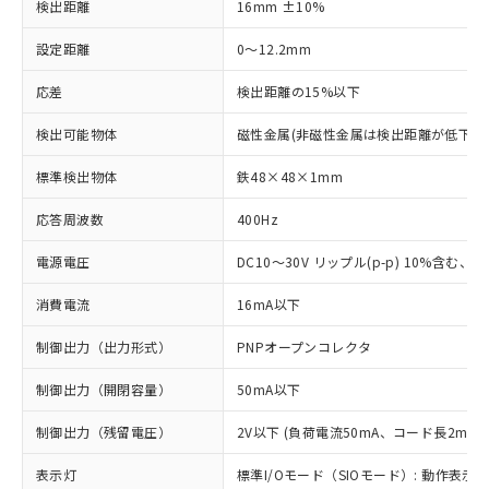
検出距離
16mm ±10%
設定距離
0～12.2mm
応差
検出距離の15%以下
検出可能物体
磁性金属(非磁性金属は検出距離が低下し
標準検出物体
鉄48×48×1mm
応答周波数
400Hz
電源電圧
DC10～30V リップル(p-p) 10%含む、Cla
消費電流
16mA以下
制御出力（出力形式）
PNPオープンコレクタ
制御出力（開閉容量）
50mA以下
制御出力（残留電圧）
2V以下 (負荷電流50mA、コード長2m時)
表示灯
標準I/Oモード（SIOモード）: 動作表示灯