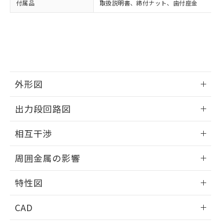
付属品
取扱説明書、締付ナット、歯付座金
お客様が当ウェブサイト上で当社にご
※3 非含有証明書ダウンロード
登録された部品リストについて、当社
および当社の共同利用者が、当社の製
下記の非含有証明書をダウンロードするこ
品・サービスに関するお客様との取
とができます。
合意する
キャンセル
引・商談に必要な範囲で利用すること
をご了承ください。
EU RoHS指令（10物質）の非含有証明書
※当社の共同利用者とは、
"個人情報
51物質の非含有証明書（当社基準）
の共同利用に関して"
の「1.共同利
外形図
※本証明書は発行日時点で非含有を証明す
用者の範囲」に記載されている法人を
るもので、過去に遡って非含有を証明する
指します。
情報更新：2025/09/04
ものではありません。
出力段回路図
また、RoHS指令のフタル酸エステル類４
外形図
物質の対応では、対応完了までの期間は出
情報更新：2025/09/04
相互干渉
荷製品に未対応品が混在することから備考
欄に対応日を記載しておりました。
出力段回路図
情報更新：2025/09/04
既に当社にて対応品への在庫切替を完了
周囲金属の影響
していることから、特段のことがない限
相互干渉
情報更新：2025/09/04
り、2022年1月12日より割愛しておりま
特性図
す。
周囲金属の影響
情報更新：2025/09/04
CAD