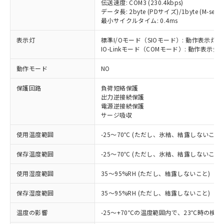
伝送速度: COM3 (230.4kbps)
データ長: 2byte (PDサイズ)/1byte (M-seque
最小サイクルタイム: 0.4ms
表示灯
標準I/Oモード（SIOモード）: 動作表示灯(
※1 対応状況
IO-Linkモード（COMモード）: 動作表示灯(
対応済み：EU RoHS指令（10物質）の
動作モード
NO
非含有に対応した製品が提供可能な商品で
保護回路
負荷短絡保護
す。
出力逆接続保護
対応予定：EU RoHS指令（10物質）の非含
電源逆接続保護
ご利用条件
有に対応した製品に切り替える予定のある
サージ吸収
商品です。
対応予定なし：EU RoHS指令（10物質）の
使用温度範囲
-25～70℃ (ただし、氷結、結露しないこと)
以下の条件をお読みいただき、同意のうえ
非含有に非対応の商品で、対応品を出す予
ご利用ください。
定はありません。
保存温度範囲
-25～70℃ (ただし、氷結、結露しないこと)
調査・確認中：EU RoHS指令（10物質）の
本サービスは、当社制御機器事業取扱
※1 中国RoHS○×表
非含有の対応状況を調査中または確認中の
使用湿度範囲
35～95%RH (ただし、結露しないこと)
商品の当社在庫状況および標準価格
商品です。
(税抜)を提供させていただくもので
「○」：最大均質材料含有率が中国RoHSの
保存湿度範囲
35～95%RH (ただし、結露しないこと)
非該当品：ライセンス料など無形物で、有
す。
基準値以下であることを示します。
害物質有無と関係のない商品です。
当社制御機器事業取扱商品の中には、
温度の影響
-25～+70℃の温度範囲内で、23℃時の検
「×」：最大均質材料含有率が中国RoHSの
仕入先様の事情により、非含有部品として
本サービスの対象外となる商品もある