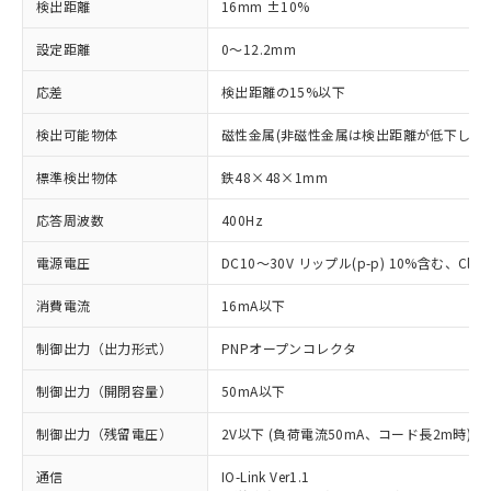
検出距離
16mm ±10%
設定距離
0～12.2mm
応差
検出距離の15%以下
検出可能物体
磁性金属(非磁性金属は検出距離が低下します
標準検出物体
鉄48×48×1mm
応答周波数
400Hz
電源電圧
DC10～30V リップル(p-p) 10%含む、Class
消費電流
16mA以下
制御出力（出力形式）
PNPオープンコレクタ
制御出力（開閉容量）
50mA以下
制御出力（残留電圧）
2V以下 (負荷電流50mA、コード長2m時)
通信
IO-Link Ver1.1