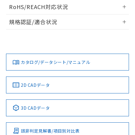
検出物体の大きさと材質による影響
ログイン/会員登録いただくと、CADデータをダウンロー
RoHS/REACH対応状況
ドすることができます。
情報更新：2026/7/29
A: 160mm以上、B: 120mm以上
規格認証/適合状況
ログイン/会員登録
EU RoHS
注意事項・凡例
UL認証
CSA認証
CEマーキング
L: 21mm以上、φd: 70mm以上、D: 21mm以上、m: 48mm
以上、n: 80mm以上
Yes
Yes
Yes
金属埋め込み
対応状況
対応予定月
※1
※2
ダウンロードデータをご利用いただく前に、以下を必ずお読
みください。
カタログ/データシート/マニュアル
対応済み
ソフトウェアの使用条件
LR型式承認
DNV型式承認
BV型式承認
KR型式承
タイムチャート
（イギリス
（ノルウェー
（フランス
（韓国
船舶規格）
船舶規格）
船舶規格）
船舶規格
中国 RoHS
注意事項・凡例
2D CADデータ
No
No
No
No
l: 25mm以上、φd: 70mm以上、D: 25mm以上、m: 48mm
以上、n: 80mm以上
中国 RoHS表
※1 ※2
検出領域
3D CADデータ
この製品の規格認証/適合状況ページへ
Pb
Hg
Cd
Cr(VI)
その他の認証はこちらのページからご検索ください
該非判定見解書/項目別対比表
X
O
O
O