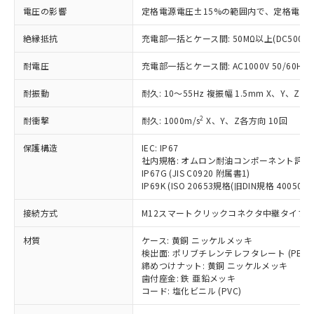
基準値を超えていることを示します。
いたものが、含有品と判明した場合などや
当社は、これら貴社製品のうち、外国
ことをご了承ください。
電圧の影響
定格電源電圧±15%の範囲内で、定格電源
「－」：未確認です。当社販売部門へお問
むを得ず変更することがあります。
為替および外国貿易法に定める商品
在庫状況および標準価格照会結果は、
い合わせください。
（以下｢規制貨物等」という）を輸出
絶縁抵抗
充電部一括とケース間: 50MΩ以上(DC500V
記載している更新日時点での社内デー
*EU RoHS指令（10物質）：
または国外への提供する場合は、日本
記
タに基づき作成されるものであり、閲
説明
鉛(Pb) 1000ppm以下、 水銀(Hg) 1000ppm以下、 カド
*中国RoHS10物質の基準値 (GB/T26572)：
国政府の輸出許可(または役務取引許
耐電圧
充電部一括とケース間: AC1000V 50/60Hz 1
号
覧された時点での実際の在庫および標
ミウム(Cd) 100ppm以下、
Pb(鉛) :1000ppm、 Hg(水銀) : 1000ppm、 Cd(カドミウ
可)を取得するなどの必要な手続きを
六価クロム(Cr(Ⅵ)) 1000ppm以下、ポリ臭化ビフェニル
ム) : 100ppm、
準価格とは異なる場合があることをご
類(PBB) 1000ppm以下、ポリ臭化ジフェニルエーテル類
Cr(Ⅵ)(六価クロム) : 1000ppm、 PBBs(ポリ臭化ビフェ
耐振動
耐久: 10～55Hz 複振幅 1.5mm X、Y、Z各
とります。
了承ください。
(PBDE) 1000ppm以下、フタル酸ビス(2-エチルヘキシ
○
一定数以上の在庫あり
ニル類) : 1000ppm、 PBDEs(ポリ臭化ジフェニルエーテ
当社は規制貨物を破棄する場合は、完
ル) (DEHP)(別名：DOP) 1000ppm以下、フタル酸ブチ
正式な納期状況および標準価格はお客
ル類) : 1000ppm、
2
耐衝撃
耐久: 1000m/s
X、Y、Z各方向 10回
ルベンジル（BBP） 1000ppm以下、フタル酸ジブチル
全に破砕するなど、違法に輸出されな
DBP(フタル酸ジブチル) : 1000ppm、 DIBP(フタル酸ジ
様のお取引先、またはお客様担当のオ
（DBP） 1000ppm以下、フタル酸ジイソブチル
イソブチル) : 1000ppm、 BBP(フタル酸ブチルベンジ
△
一定数には満たないが在庫あり
いよう必要な手段を講じます。
ムロン制御機器販売店・当社販売員に
(DIBP) 1000ppm以下
ル) : 1000ppm、
保護構造
IEC: IP67
当社は貴社製品を、核兵器、ミサイ
但し、RoHS指令で産業用監視および制御機器に対する
DEHP(フタル酸ビス(2-エチルヘキシル)) : 1000ppm
ご相談ください。
社内規格: オムロン耐油コンポーネント評価
適用除外項目は除く。
ル、化学兵器、生物兵器またはその他
－
在庫なし(最新の在庫状況につ
オムロン制御機器販売店や当社販売拠
IP67G (JIS C0920 附属書1)
フタル酸エステル類の４物質については閾値を超える意
武器並びにこれらの製造装置等に一切
いては、お客様のお取引先、ま
図的な使用がないことを確認しています。
IP69K (ISO 20653規格(旧DIN規格 40050 PA
点は「
販売ネットワーク
」をご確認
※2 環境保護使用期限
使用いたしません。
たはお客様担当のオムロン制御
ください。
当社は、貴社製品を第三者に販売する
接続方式
M12スマートクリックコネクタ中継タイプ (0
機器販売店・当社販売員にご確
在庫状況および標準価格結果を当社の
※2 対応予定月
「ｅ」：有害物質（10物質）のすべてが基
場合は、上記1、2および3の内容を当
認ください)
事前の承諾なく第三者に漏洩または開
準値以下であることを示します。
材質
ケース: 黄銅 ニッケルメッキ
該第三者に通知します。また当社は、
示しないようお願いします。
検出面: ポリブチレンテレフタレート (PBT)
部品在庫の切り替え状況などにより、予定
「10」：通常の使用状況下において有害物
販売先および販売に係わる関係者が違
マイパーツ機能（部品リスト作成サー
空
受注生産機種、また在庫状況の
締めつけナット: 黄銅 ニッケルメッキ
月が前後することがあります。
質が外部に漏えいし、環境に深刻な影響を
法に輸出するおそれがある場合は、取
ビス）をご利用いただくには、I-Web
白
情報を公開していない機種
歯付座金: 鉄 亜鉛メッキ
及ぼさない年数を意味します。
り引きをいたしません。
メンバーズにご登録されている必要が
コード: 塩化ビニル (PVC)
「－」：未確認です。当社販売部門へお問
あります。
い合わせください。