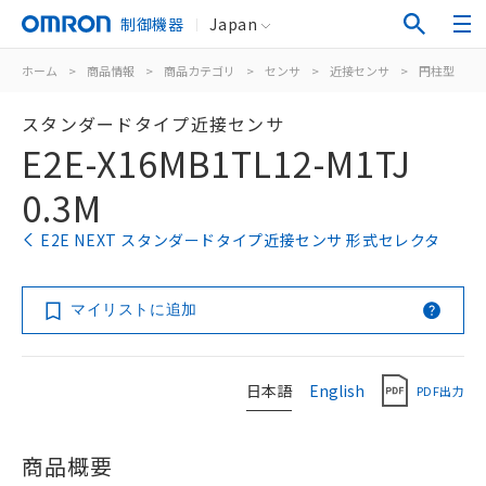
制御機器
Japan
ホーム
>
商品情報
>
商品カテゴリ
>
センサ
>
近接センサ
>
円柱型
>
スタンダードタイプ近接センサ
E2E-X16MB1TL12-M1TJ
0.3M
E2E NEXT スタンダードタイプ近接センサ 形式セレクタ
マイリストに追加
日本語
English
PDF出力
商品概要