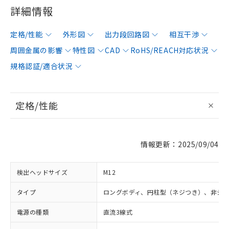
詳細情報
定格/性能
外形図
出力段回路図
相互干渉
周囲金属の影響
特性図
CAD
RoHS/REACH対応状況
規格認証/適合状況
定格/性能
情報更新：2025/09/04
検出ヘッドサイズ
M12
タイプ
ロングボディ、円柱型（ネジつき）、非シ
電源の種類
直流3線式