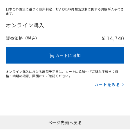
日本の外為法に基づく該非判定、およびEAR再輸出規制に関する見解が入手でき
ます。
"対応済み"や非含有の記載がされた商品であっても、流通
在庫等で未対応品が混在する可能性があります。
オンライン購入
非含有品が必要な際は、弊社営業部門もしくは販売店へお
問い合わせください。
¥ 14,740
販売価格（税込）
この製品のRoHS/REACH対応状況ページへ
カートに追加
オンライン購入における出荷予定日は、カートに追加～「ご購入手続き：価
格・納期の確認」画面にてご確認ください。
カートをみる
ページ先頭へ戻る