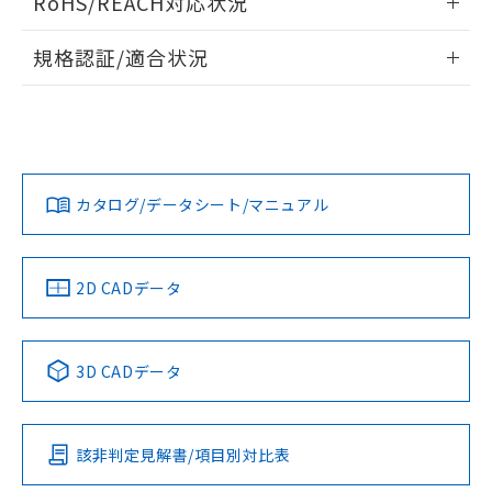
RoHS/REACH対応状況
ドすることができます。
情報更新：2026/7/29
A: 110mm以上、B: 90mm以上
規格認証/適合状況
ログイン/会員登録
EU RoHS
注意事項・凡例
UL認証
CSA認証
CEマーキング
L: 0mm以上、φd: 45mm以上、D: 0mm以上、m: 45mm以
上、n: 45mm以上
Yes
Yes
Yes
金属埋め込み
対応状況
対応予定月
※1
※2
ダウンロードデータをご利用いただく前に、以下を必ずお読
みください。
カタログ/データシート/マニュアル
対応済み
ソフトウェアの使用条件
LR型式承認
DNV型式承認
BV型式承認
KR型式承
タイムチャート
（イギリス
（ノルウェー
（フランス
（韓国
船舶規格）
船舶規格）
船舶規格）
船舶規格
中国 RoHS
注意事項・凡例
2D CADデータ
No
No
No
No
l: 6mm以上、φd: 45mm以上、D: 6mm以上、m: 45mm以
上、n: 45mm以上
中国 RoHS表
※1 ※2
検出領域
3D CADデータ
この製品の規格認証/適合状況ページへ
Pb
Hg
Cd
Cr(VI)
その他の認証はこちらのページからご検索ください
該非判定見解書/項目別対比表
X
O
O
O