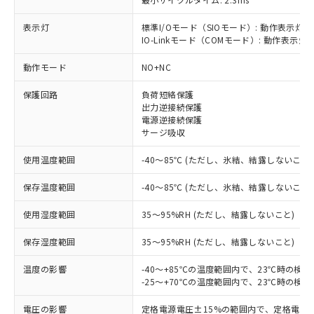
表示灯
標準I/Oモード（SIOモード）: 動作表示灯(
IO-Linkモード（COMモード）: 動作表示灯(
※1 対応状況
動作モード
NO+NC
対応済み：EU RoHS指令（10物質）の
保護回路
負荷短絡保護
非含有に対応した製品が提供可能な商品で
出力逆接続保護
す。
電源逆接続保護
サージ吸収
対応予定：EU RoHS指令（10物質）の非含
ご利用条件
有に対応した製品に切り替える予定のある
使用温度範囲
-40～85℃ (ただし、氷結、結露しないこと)
商品です。
対応予定なし：EU RoHS指令（10物質）の
保存温度範囲
-40～85℃ (ただし、氷結、結露しないこと)
以下の条件をお読みいただき、同意のうえ
非含有に非対応の商品で、対応品を出す予
ご利用ください。
定はありません。
使用湿度範囲
35～95%RH (ただし、結露しないこと)
調査・確認中：EU RoHS指令（10物質）の
本サービスは、当社制御機器事業取扱
※1 中国RoHS○×表
非含有の対応状況を調査中または確認中の
保存湿度範囲
35～95%RH (ただし、結露しないこと)
商品の当社在庫状況および標準価格
商品です。
(税抜)を提供させていただくもので
「○」：最大均質材料含有率が中国RoHSの
非該当品：ライセンス料など無形物で、有
温度の影響
-40～+85℃の温度範囲内で、23℃時の検
す。
基準値以下であることを示します。
害物質有無と関係のない商品です。
-25～+70℃の温度範囲内で、23℃時の検
当社制御機器事業取扱商品の中には、
「×」：最大均質材料含有率が中国RoHSの
仕入先様の事情により、非含有部品として
本サービスの対象外となる商品もある
基準値を超えていることを示します。
電圧の影響
定格電源電圧±15%の範囲内で、定格電源
いたものが、含有品と判明した場合などや
当社は、これら貴社製品のうち、外国