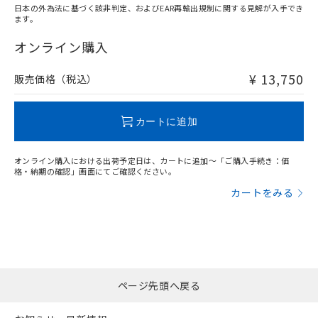
日本の外為法に基づく該非判定、およびEAR再輸出規制に関する見解が入手でき
ます。
"対応済み"や非含有の記載がされた商品であっても、流通
在庫等で未対応品が混在する可能性があります。
オンライン購入
非含有品が必要な際は、弊社営業部門もしくは販売店へお
問い合わせください。
¥ 13,750
販売価格（税込）
この製品のRoHS/REACH対応状況ページへ
カートに追加
オンライン購入における出荷予定日は、カートに追加～「ご購入手続き：価
格・納期の確認」画面にてご確認ください。
カートをみる
ページ先頭へ戻る