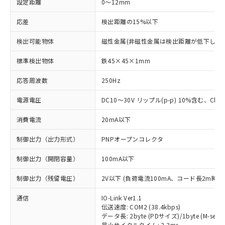
設定距離
0～12mm
応差
検出距離の15%以下
検出可能物体
磁性金属(非磁性金属は検出距離が低下します
標準検出物体
鉄45×45×1mm
応答周波数
250Hz
電源電圧
DC10～30V リップル(p-p) 10%含む、Class
消費電流
20mA以下
制御出力（出力形式）
PNPオープンコレクタ
制御出力（開閉容量）
100mA以下
制御出力（残留電圧）
2V以下 (負荷電流100mA、コード長2m時)
通信
IO-Link Ver1.1
伝送速度: COM2 (38.4kbps)
データ長: 2byte (PDサイズ)/1byte (M-seque
最小サイクルタイム: 2.3ms