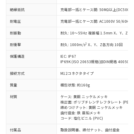
ことをご了承ください。
「－」：未確認です。当社販売部門へお問
むを得ず変更することがあります。
為替および外国貿易法に定める商品
在庫状況および標準価格照会結果は、
絶縁抵抗
充電部一括とケース間: 50MΩ以上(DC500V
い合わせください。
（以下｢規制貨物等」という）を輸出
記載している更新日時点での社内デー
*EU RoHS指令（10物質）：
または国外への提供する場合は、日本
記
タに基づき作成されるものであり、閲
説明
耐電圧
充電部一括とケース間: AC1000V 50/60Hz 1
鉛(Pb) 1000ppm以下、 水銀(Hg) 1000ppm以下、 カド
*中国RoHS10物質の基準値 (GB/T26572)：
国政府の輸出許可(または役務取引許
号
覧された時点での実際の在庫および標
ミウム(Cd) 100ppm以下、
Pb(鉛) :1000ppm、 Hg(水銀) : 1000ppm、 Cd(カドミウ
可)を取得するなどの必要な手続きを
六価クロム(Cr(Ⅵ)) 1000ppm以下、ポリ臭化ビフェニル
ム) : 100ppm、
準価格とは異なる場合があることをご
耐振動
耐久: 10～55Hz 複振幅 1.5mm X、Y、Z各
類(PBB) 1000ppm以下、ポリ臭化ジフェニルエーテル類
Cr(Ⅵ)(六価クロム) : 1000ppm、 PBBs(ポリ臭化ビフェ
とります。
了承ください。
(PBDE) 1000ppm以下、フタル酸ビス(2-エチルヘキシ
○
一定数以上の在庫あり
ニル類) : 1000ppm、 PBDEs(ポリ臭化ジフェニルエーテ
当社は規制貨物を破棄する場合は、完
2
ル) (DEHP)(別名：DOP) 1000ppm以下、フタル酸ブチ
耐衝撃
耐久: 1000m/s
X、Y、Z各方向 10回
正式な納期状況および標準価格はお客
ル類) : 1000ppm、
ルベンジル（BBP） 1000ppm以下、フタル酸ジブチル
全に破砕するなど、違法に輸出されな
DBP(フタル酸ジブチル) : 1000ppm、 DIBP(フタル酸ジ
様のお取引先、またはお客様担当のオ
（DBP） 1000ppm以下、フタル酸ジイソブチル
イソブチル) : 1000ppm、 BBP(フタル酸ブチルベンジ
△
一定数には満たないが在庫あり
いよう必要な手段を講じます。
保護構造
IEC: IP67
ムロン制御機器販売店・当社販売員に
(DIBP) 1000ppm以下
ル) : 1000ppm、
IP69K (ISO 20653規格(旧DIN規格 40050 PA
当社は貴社製品を、核兵器、ミサイ
但し、RoHS指令で産業用監視および制御機器に対する
DEHP(フタル酸ビス(2-エチルヘキシル)) : 1000ppm
ご相談ください。
適用除外項目は除く。
ル、化学兵器、生物兵器またはその他
－
在庫なし(最新の在庫状況につ
オムロン制御機器販売店や当社販売拠
フタル酸エステル類の４物質については閾値を超える意
接続方式
M12コネクタタイプ
武器並びにこれらの製造装置等に一切
いては、お客様のお取引先、ま
図的な使用がないことを確認しています。
点は「
販売ネットワーク
」をご確認
※2 環境保護使用期限
使用いたしません。
たはお客様担当のオムロン制御
ください。
質量
梱包状態: 約160g
当社は、貴社製品を第三者に販売する
機器販売店・当社販売員にご確
在庫状況および標準価格結果を当社の
※2 対応予定月
「ｅ」：有害物質（10物質）のすべてが基
場合は、上記1、2および3の内容を当
認ください)
事前の承諾なく第三者に漏洩または開
材質
ケース: 黄銅 ニッケルメッキ
準値以下であることを示します。
該第三者に通知します。また当社は、
示しないようお願いします。
検出面: ポリブチレンテレフタレート (PBT)
部品在庫の切り替え状況などにより、予定
「10」：通常の使用状況下において有害物
販売先および販売に係わる関係者が違
締めつけナット: 黄銅 ニッケルメッキ
マイパーツ機能（部品リスト作成サー
空
受注生産機種、また在庫状況の
月が前後することがあります。
質が外部に漏えいし、環境に深刻な影響を
法に輸出するおそれがある場合は、取
歯付座金: 鉄 亜鉛メッキ
ビス）をご利用いただくには、I-Web
白
情報を公開していない機種
及ぼさない年数を意味します。
コード: 塩化ビニル (PVC)
り引きをいたしません。
メンバーズにご登録されている必要が
「－」：未確認です。当社販売部門へお問
あります。
付属品
取扱説明書、締付ナット、歯付座金
い合わせください。
お客様が当ウェブサイト上で当社にご