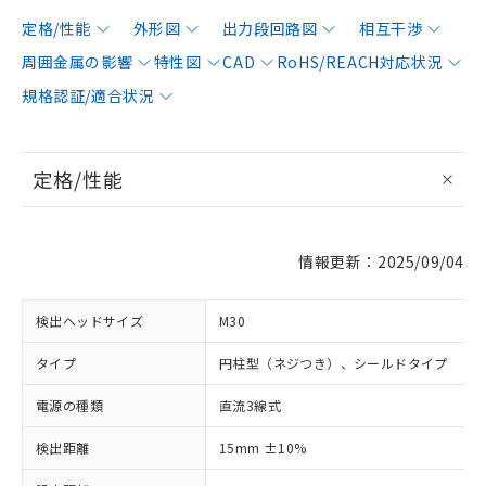
定格/性能
外形図
出力段回路図
相互干渉
周囲金属の影響
特性図
CAD
RoHS/REACH対応状況
規格認証/適合状況
定格/性能
情報更新：2025/09/04
検出ヘッドサイズ
M30
タイプ
円柱型（ネジつき）、シールドタイプ
電源の種類
直流3線式
検出距離
15mm ±10%