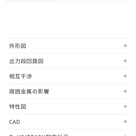
※3 非含有証明書ダウンロード
登録された部品リストについて、当社
および当社の共同利用者が、当社の製
下記の非含有証明書をダウンロードするこ
品・サービスに関するお客様との取
とができます。
合意する
キャンセル
引・商談に必要な範囲で利用すること
をご了承ください。
EU RoHS指令（10物質）の非含有証明書
※当社の共同利用者とは、
"個人情報
51物質の非含有証明書（当社基準）
の共同利用に関して"
の「1.共同利
外形図
※本証明書は発行日時点で非含有を証明す
用者の範囲」に記載されている法人を
るもので、過去に遡って非含有を証明する
情報更新：2025/09/04
指します。
出力段回路図
ものではありません。
また、RoHS指令のフタル酸エステル類４
外形図
情報更新：2025/09/04
物質の対応では、対応完了までの期間は出
相互干渉
荷製品に未対応品が混在することから備考
出力段回路図
欄に対応日を記載しておりました。
情報更新：2025/09/04
周囲金属の影響
既に当社にて対応品への在庫切替を完了
していることから、特段のことがない限
相互干渉
情報更新：2025/09/04
り、2022年1月12日より割愛しておりま
特性図
す。
周囲金属の影響
情報更新：2025/09/04
CAD
検出物体の大きさと材質による影響
ログイン/会員登録いただくと、CADデータをダウンロー