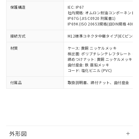
号
覧された時点での実際の在庫および標
ミウム(Cd) 100ppm以下、
Pb(鉛) :1000ppm、 Hg(水銀) : 1000ppm、 Cd(カドミウ
可)を取得するなどの必要な手続きを
六価クロム(Cr(Ⅵ)) 1000ppm以下、ポリ臭化ビフェニル
ム) : 100ppm、
保護構造
IEC: IP67
準価格とは異なる場合があることをご
類(PBB) 1000ppm以下、ポリ臭化ジフェニルエーテル類
Cr(Ⅵ)(六価クロム) : 1000ppm、 PBBs(ポリ臭化ビフェ
とります。
社内規格: オムロン耐油コンポーネント評
了承ください。
(PBDE) 1000ppm以下、フタル酸ビス(2-エチルヘキシ
○
一定数以上の在庫あり
ニル類) : 1000ppm、 PBDEs(ポリ臭化ジフェニルエーテ
IP67G (JIS C0920 附属書1)
当社は規制貨物を破棄する場合は、完
ル) (DEHP)(別名：DOP) 1000ppm以下、フタル酸ブチ
正式な納期状況および標準価格はお客
ル類) : 1000ppm、
IP69K (ISO 20653規格(旧DIN規格 40050 
ルベンジル（BBP） 1000ppm以下、フタル酸ジブチル
全に破砕するなど、違法に輸出されな
DBP(フタル酸ジブチル) : 1000ppm、 DIBP(フタル酸ジ
様のお取引先、またはお客様担当のオ
（DBP） 1000ppm以下、フタル酸ジイソブチル
イソブチル) : 1000ppm、 BBP(フタル酸ブチルベンジ
△
一定数には満たないが在庫あり
いよう必要な手段を講じます。
ムロン制御機器販売店・当社販売員に
(DIBP) 1000ppm以下
ル) : 1000ppm、
接続方式
M12標準コネクタ中継タイプ(IECピン配線) 
当社は貴社製品を、核兵器、ミサイ
但し、RoHS指令で産業用監視および制御機器に対する
DEHP(フタル酸ビス(2-エチルヘキシル)) : 1000ppm
ご相談ください。
適用除外項目は除く。
ル、化学兵器、生物兵器またはその他
－
在庫なし(最新の在庫状況につ
オムロン制御機器販売店や当社販売拠
フタル酸エステル類の４物質については閾値を超える意
材質
ケース: 黄銅 ニッケルメッキ
武器並びにこれらの製造装置等に一切
いては、お客様のお取引先、ま
図的な使用がないことを確認しています。
点は「
販売ネットワーク
」をご確認
検出面: ポリブチレンテレフタレート (PB
※2 環境保護使用期限
使用いたしません。
たはお客様担当のオムロン制御
締めつけナット: 黄銅 ニッケルメッキ
ください。
当社は、貴社製品を第三者に販売する
歯付座金: 鉄 亜鉛メッキ
機器販売店・当社販売員にご確
在庫状況および標準価格結果を当社の
※2 対応予定月
「ｅ」：有害物質（10物質）のすべてが基
コード: 塩化ビニル (PVC)
場合は、上記1、2および3の内容を当
認ください)
事前の承諾なく第三者に漏洩または開
準値以下であることを示します。
該第三者に通知します。また当社は、
示しないようお願いします。
付属品
取扱説明書、締付ナット、歯付座金
部品在庫の切り替え状況などにより、予定
「10」：通常の使用状況下において有害物
販売先および販売に係わる関係者が違
マイパーツ機能（部品リスト作成サー
空
受注生産機種、また在庫状況の
月が前後することがあります。
質が外部に漏えいし、環境に深刻な影響を
法に輸出するおそれがある場合は、取
ビス）をご利用いただくには、I-Web
白
情報を公開していない機種
及ぼさない年数を意味します。
り引きをいたしません。
メンバーズにご登録されている必要が
「－」：未確認です。当社販売部門へお問
あります。
い合わせください。
お客様が当ウェブサイト上で当社にご
※3 非含有証明書ダウンロード
登録された部品リストについて、当社
および当社の共同利用者が、当社の製
下記の非含有証明書をダウンロードするこ
品・サービスに関するお客様との取
外形図
とができます。
合意する
キャンセル
引・商談に必要な範囲で利用すること