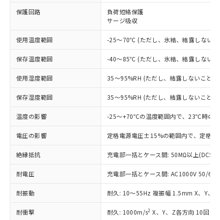
※1 対応状況
保護回路
負荷短絡保護
サージ吸収
対応済み：EU RoHS指令（10物質）の
非含有に対応した製品が提供可能な商品で
使用温度範囲
-25～70℃ (ただし、氷結、結露しないこ
す。
対応予定：EU RoHS指令（10物質）の非含
ご利用条件
保存温度範囲
-40～85℃ (ただし、氷結、結露しないこ
有に対応した製品に切り替える予定のある
商品です。
使用湿度範囲
35～95%RH (ただし、結露しないこと)
対応予定なし：EU RoHS指令（10物質）の
以下の条件をお読みいただき、同意のうえ
非含有に非対応の商品で、対応品を出す予
保存湿度範囲
35～95%RH (ただし、結露しないこと)
ご利用ください。
定はありません。
調査・確認中：EU RoHS指令（10物質）の
温度の影響
-25～+70℃の温度範囲内で、23℃時の
本サービスは、当社制御機器事業取扱
※1 中国RoHS○×表
非含有の対応状況を調査中または確認中の
商品の当社在庫状況および標準価格
商品です。
電圧の影響
定格電源電圧±15%の範囲内で、定格電
(税抜)を提供させていただくもので
「○」：最大均質材料含有率が中国RoHSの
非該当品：ライセンス料など無形物で、有
す。
基準値以下であることを示します。
絶縁抵抗
充電部一括とケース間: 50MΩ以上(DC50
害物質有無と関係のない商品です。
当社制御機器事業取扱商品の中には、
「×」：最大均質材料含有率が中国RoHSの
仕入先様の事情により、非含有部品として
本サービスの対象外となる商品もある
耐電圧
充電部一括とケース間: AC1000V 50/60Hz
基準値を超えていることを示します。
いたものが、含有品と判明した場合などや
当社は、これら貴社製品のうち、外国
ことをご了承ください。
「－」：未確認です。当社販売部門へお問
むを得ず変更することがあります。
為替および外国貿易法に定める商品
在庫状況および標準価格照会結果は、
耐振動
耐久: 10～55Hz 複振幅 1.5mm X、Y、
い合わせください。
（以下｢規制貨物等」という）を輸出
記載している更新日時点での社内デー
*EU RoHS指令（10物質）：
または国外への提供する場合は、日本
記
タに基づき作成されるものであり、閲
説明
2
耐衝撃
耐久: 1000m/s
X、Y、Z各方向 10回
鉛(Pb) 1000ppm以下、 水銀(Hg) 1000ppm以下、 カド
*中国RoHS10物質の基準値 (GB/T26572)：
国政府の輸出許可(または役務取引許