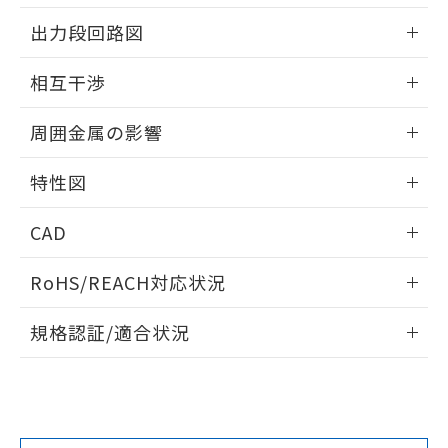
情報更新：2025/09/04
をご了承ください。
出力段回路図
EU RoHS指令（10物質）の非含有証明書
※当社の共同利用者とは、
"個人情報
51物質の非含有証明書（当社基準）
の共同利用に関して"
の「1.共同利
外形図
情報更新：2025/09/04
※本証明書は発行日時点で非含有を証明す
相互干渉
用者の範囲」に記載されている法人を
るもので、過去に遡って非含有を証明する
指します。
出力段回路図
ものではありません。
情報更新：2025/09/04
周囲金属の影響
また、RoHS指令のフタル酸エステル類４
物質の対応では、対応完了までの期間は出
相互干渉
情報更新：2025/09/04
荷製品に未対応品が混在することから備考
特性図
欄に対応日を記載しておりました。
周囲金属の影響
情報更新：2025/09/04
既に当社にて対応品への在庫切替を完了
CAD
していることから、特段のことがない限
り、2022年1月12日より割愛しておりま
検出物体の大きさと材質による影響
ログイン/会員登録いただくと、CADデータをダウンロー
RoHS/REACH対応状況
す。
ドすることができます。
情報更新：
A: 200mm以上、B: 110mm以上
規格認証/適合状況
ログイン/会員登録
EU RoHS
注意事項・凡例
UL認証
CSA認証
CEマーキング
L: 18mm以上、φd: 55mm以上、D: 18mm以上、m: 40mm
以上、n: 54mm以上
Yes
Yes
Yes
金属埋め込み
対応状況
対応予定月
※1
※2
ダウンロードデータをご利用いただく前に、以下を必ずお読