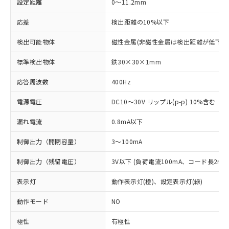
設定距離
0～11.2mm
応差
検出距離の10%以下
検出可能物体
磁性金属(非磁性金属は検出距離が低下し
標準検出物体
鉄30×30×1mm
応答周波数
400Hz
電源電圧
DC10～30V リップル(p-p) 10%含む
漏れ電流
0.8mA以下
制御出力（開閉容量）
3～100mA
制御出力（残留電圧）
3V以下 (負荷電流100mA、コード長2m時
表示灯
動作表示灯(橙)、設定表示灯(緑)
動作モード
NO
極性
有極性