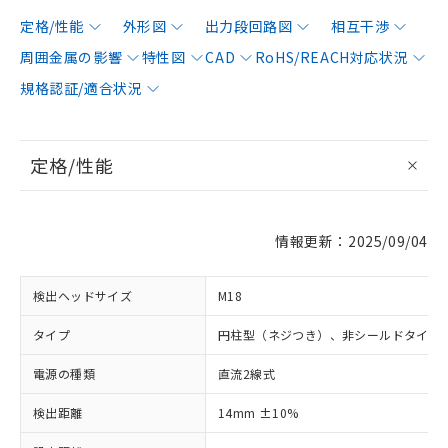
定格/性能
外形図
出力段回路図
相互干渉
周囲金属の影響
特性図
CAD
RoHS/REACH対応状況
規格認証/適合状況
定格/性能
情報更新：2025/09/04
検出ヘッドサイズ
M18
タイプ
円柱型（ネジつき）、非シールドタイプ
電源の種類
直流2線式
検出距離
14mm ±10%