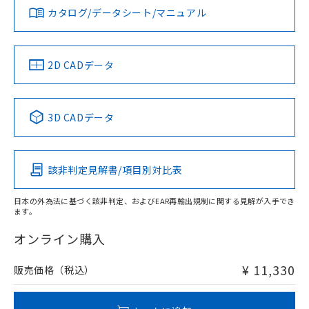
みください。
カタログ/データシート/マニュアル
対応済み
ソフトウェアの使用条件
LR型式承認
DNV型式承認
BV型式承認
KR型式承
タイムチャート
（イギリス
（ノルウェー
（フランス
（韓国
船舶規格）
船舶規格）
船舶規格）
船舶規格
中国 RoHS
注意事項・凡例
2D CADデータ
No
No
No
No
l: 22mm以上、φd: 55mm以上、D: 22mm以上、m: 40mm
以上、n: 54mm以上
中国 RoHS表
※1 ※2
3D CADデータ
この製品の規格認証/適合状況ページへ
Pb
Hg
Cd
Cr(VI)
その他の認証はこちらのページからご検索ください
該非判定見解書/項目別対比表
X
O
O
O
検出領域
日本の外為法に基づく該非判定、およびEAR再輸出規制に関する見解が入手でき
ます。
"対応済み"や非含有の記載がされた商品であっても、流通
在庫等で未対応品が混在する可能性があります。
オンライン購入
非含有品が必要な際は、弊社営業部門もしくは販売店へお
問い合わせください。
¥ 11,330
販売価格（税込）
この製品のRoHS/REACH対応状況ページへ