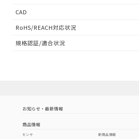
周囲金属の影響
CAD
検出物体の大きさと材質による影響
ログイン/会員登録いただくと、CADデータをダウンロ
RoHS/REACH対応状況
規格認証/適合状況
EU RoHS
注意事項・凡例
A: 90mm以上、B: 50mm以上
UL認証
CSA認証
CEマーキング
L: 2mm以上、φd: 60mm以上、D: 2mm以上、m: 42mm以
ダウンロードデータをご利用いただく前に、以下を必ずお読
Yes
Yes
Yes
対応状況
対応予定月
※1
※2
金属埋め込み
ソフトウェアの使用条件
対応済み
LR型式承認
DNV型式承認
BV型式承認
KR
（イギリス
（ノルウェー
（フランス
（
お知らせ・最新情報
中国 RoHS
注意事項・凡例
船舶規格）
船舶規格）
船舶規格）
船
商品情報
No
No
No
No
検出領域
中国 RoHS表
※1 ※2
センサ
新商品情報
l: 7mm以上、φd: 60mm以上、D: 7mm以上、m: 42mm以上