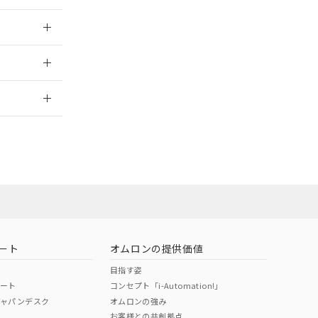
025/09/04
2026/7/29
ート
オムロンの提供価値
目指す姿
ポート
コンセプト「i-Automation!」
ジャパンデスク
オムロンの強み
お客様との共創拠点