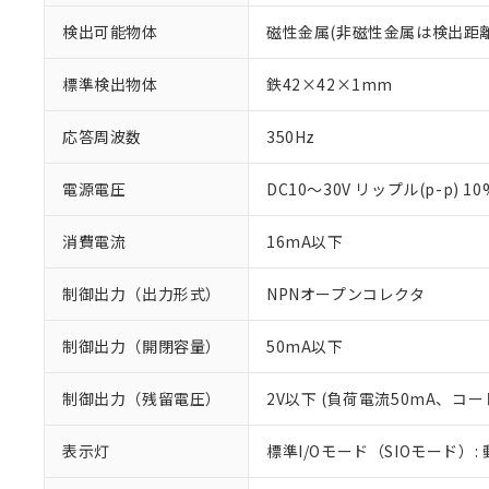
検出可能物体
磁性金属(非磁性金属は検出距
標準検出物体
鉄42×42×1mm
応答周波数
350Hz
電源電圧
DC10～30V リップル(p-p) 1
消費電流
16mA以下
制御出力（出力形式）
NPNオープンコレクタ
制御出力（開閉容量）
50mA以下
※1 対応状況
制御出力（残留電圧）
2V以下 (負荷電流50mA、コー
対応済み：EU
対応予定：EU R
表示灯
標準I/Oモード（SIOモード）:
対応予定なし：EU
調査・確認中：EU