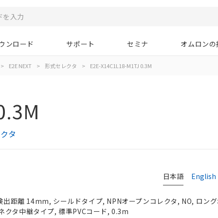
ウンロード
サポート
セミナ
オムロンの
>
E2E NEXT
>
形式セレクタ
>
E2E-X14C1L18-M1TJ 0.3M
0.3M
レクタ
日本語
English
検出距離 14mm, シールドタイプ, NPNオープンコレクタ, NO, ロングボ
クタ中継タイプ, 標準PVCコード, 0.3m