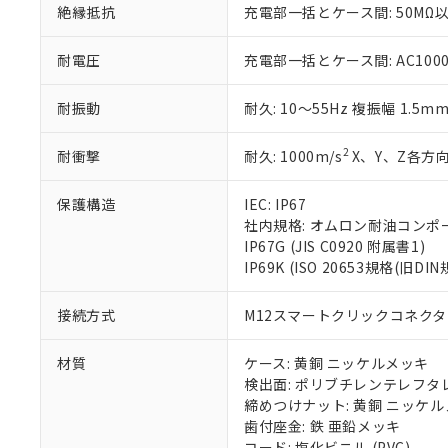
絶縁抵抗
充電部一括とケース間: 50MΩ以
いる法人を指
EU RoHS指令（
51物質の非含有証
※本証明書は発行
耐電圧
充電部一括とケース間: AC1000V 
また、RoHS指
混在することから
耐振動
耐久: 10～55Hz 複振幅 1.5m
既に当社にて対応
り割愛しておりま
2
耐衝撃
耐久: 1000m/s
X、Y、Z各方向
保護構造
IEC: IP67
社内規格: オムロン耐油コンポ
IP67G (JIS C0920 附属書1)
IP69K (ISO 20653規格(旧DIN
接続方式
M12スマートクリックコネクタ中
材質
ケース: 黄銅 ニッケルメッキ
検出面: ポリブチレンテレフタレー
締めつけナット: 黄銅 ニッケ
歯付座金: 鉄 亜鉛メッキ
コード: 塩化ビニル (PVC)