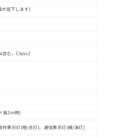
離が低下します)
0%含む、Class2
ド長2m時)
 RoHS指令（10物質）の非含有に対応した製品が提供可能な商品です
oHS指令（10物質）の非含有に対応した製品に切り替える予定のある
 動作表示灯(橙/点灯)、通信表示灯(緑/消灯)
 RoHS指令（10物質）の非含有に非対応の商品で、対応品を出す予
 RoHS指令（10物質）の非含有の対応状況を調査中または確認中の