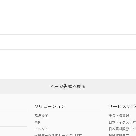
情報更新：2
ードすることができます。
情報更新：
ログイン/会員登録
CCC認証
電波法
上、n: 70mm以上
みください。
N/A
N/A
非含有証明書
※3
ページ先頭へ戻る
ダウンロードはこちら
型式承認
NK型式承認
ABS型式承認
韓国
（日本
（アメリカ
ソリューション
サービスサポ
舶規格）
船舶規格）
船舶規格）
解決提案
テスト機貸出
事例
ロボティクスサ
No
No
イベント
日本語相談窓口
、n: 70mm以上
現場データ活用サービスi-BELT
輸出該非判定