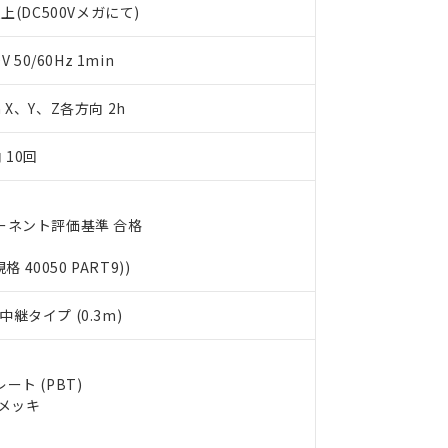
上(DC500Vメガにて)
します。
10物質）の非含有証明書
明書（当社基準）
日時点で非含有を証明するもので、過去に遡って非含有を証明するも
50/60Hz 1min
令のフタル酸エステル類４物質の対応では、対応完了までの期間は出
備考欄に対応日を記載しておりました。
m X、Y、Z各方向 2h
品への在庫切替を完了していることから、特段のことがない限り、20
す。
 10回
ーネント評価基準 合格
規格 40050 PART9))
継タイプ (0.3m)
ト (PBT)
ルメッキ