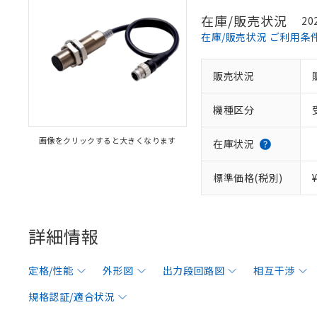
在庫/販売状況
20
在庫/販売状況 ご利用条
販売状況
機種区分
画像をクリックすると大きくなります
在庫状況
標準価格(税別)
詳細情報
定格/性能
外形図
出力段回路図
相互干渉
規格認証/適合状況