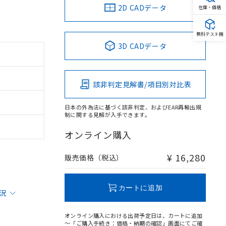
2D CADデータ
在庫・価格
無料テスト機
3D CADデータ
該非判定見解書/項目別対比表
日本の外為法に基づく該非判定、およびEAR再輸出規
制に関する見解が入手できます。
オンライン購入
¥ 16,280
販売価格（税込）
カートに追加
状況
オンライン購入における出荷予定日は、カートに追加
～「ご購入手続き：価格・納期の確認」画面にてご確