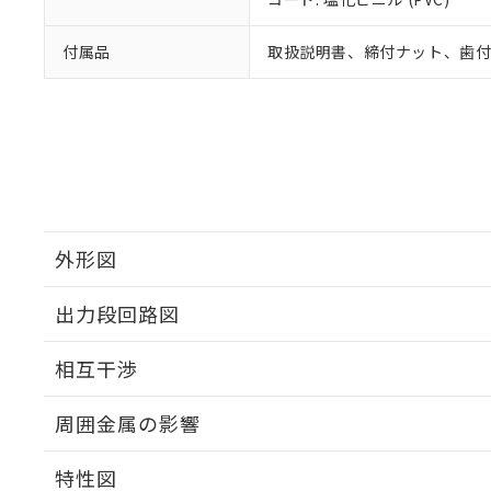
付属品
取扱説明書、締付ナット、歯
外形図
出力段回路図
外形図
相互干渉
出力段回路図
周囲金属の影響
相互干渉
特性図