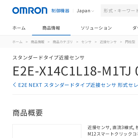
制御機器
Japan
ホーム
商品情報
ソリューション
ダ
ホーム
>
商品情報
>
商品カテゴリ
>
センサ
>
近接センサ
>
円柱型
スタンダードタイプ近接センサ
E2E-X14C1L18-M1TJ 
E2E NEXT スタンダードタイプ近接センサ 形式セ
商品概要
近接センサ, 直流3線式, 
M12スマートクリックコネ