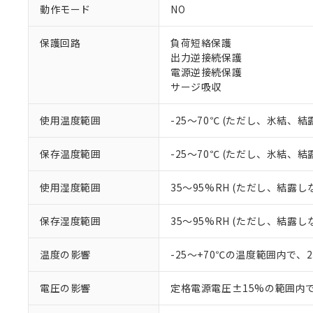
ご利用条件
動作モード
NO
非該当品：ライセ
※1 中国RoHS
仕入先様の事情に
保護回路
負荷短絡保護
があります。
以下の条件をお読
「○」：最大均質
出力逆接続保護
「×」：最大均質
電源逆接続保護
本サービスは
当社は、これ
*EU RoHS指令（10物
「－」：未確認で
鉛(Pb) 1000ppm以下、
サージ吸収
くものです。
う）を輸出ま
記
説明
六価クロム(Cr(Ⅵ)) 1
当社制御機器
などの必要な
フタル酸ビス(2-エチルヘ
号
*中国RoHS10物質の基準値 
ル（DBP） 1000ppm
在庫状況およ
当社は規制貨
使用温度範囲
-25～70℃ (ただし、氷結、
Pb(鉛) :1000ppm、 Hg
但し、RoHS指令で産
のであり、閲
ます。
Cr(Ⅵ)(六価クロム) : 
フタル酸エステル類の４
○
一定数以
DBP(フタル酸ジブチル) :
い。
当社は貴社製
保存温度範囲
-25～70℃ (ただし、氷結、
DEHP(フタル酸ビス(2-エ
正式な納期状
置等に一切使
当社販売員に
※2 対応予定月
△
一定数に
当社は、貴社
使用湿度範囲
35～95%RH (ただし、結露し
オムロン制御
また当社は、
※2 環境保護使
在庫状況およ
部品在庫の切り替
たしません。
－
在庫なし
す。
保存湿度範囲
35～95%RH (ただし、結露し
「ｅ」：有害物質
機器販売
マイパーツ機
「10」：通常の
ている必要が
味します。
温度の影響
-25～+70℃の温度範囲内で、
空
受注生産
お客様が当ウ
※3 非含有証明
「－」：未確認で
白
が、当社の製
電圧の影響
定格電源電圧±15%の範囲内
さい。
下記の非含有証明
※当社の共同