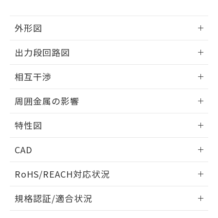
下記の非含有証明書をダウンロードするこ
品・サービスに関するお客様との取
とができます。
合意する
キャンセル
引・商談に必要な範囲で利用すること
外形図
をご了承ください。
EU RoHS指令（10物質）の非含有証明書
※当社の共同利用者とは、
"個人情報
51物質の非含有証明書（当社基準）
情報更新：2025/09/04
の共同利用に関して"
の「1.共同利
出力段回路図
※本証明書は発行日時点で非含有を証明す
用者の範囲」に記載されている法人を
るもので、過去に遡って非含有を証明する
外形図
指します。
情報更新：2025/09/04
ものではありません。
相互干渉
また、RoHS指令のフタル酸エステル類４
出力段回路図
情報更新：2025/09/04
物質の対応では、対応完了までの期間は出
周囲金属の影響
荷製品に未対応品が混在することから備考
欄に対応日を記載しておりました。
相互干渉
情報更新：2025/09/04
特性図
既に当社にて対応品への在庫切替を完了
していることから、特段のことがない限
周囲金属の影響
情報更新：2025/09/04
り、2022年1月12日より割愛しておりま
CAD
す。
検出物体の大きさと材質による影響
ログイン/会員登録いただくと、CADデータをダウンロー
RoHS/REACH対応状況
ドすることができます。
情報更新：2026/7/29
A: 90mm以上、B: 50mm以上
規格認証/適合状況
ログイン/会員登録
EU RoHS
注意事項・凡例