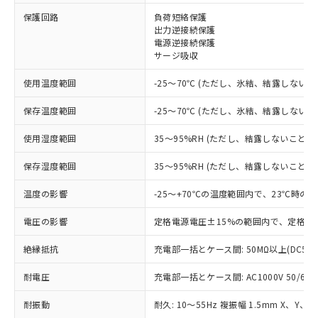
保護回路
負荷短絡保護
※1 対応状況
出力逆接続保護
電源逆接続保護
サージ吸収
対応済み：EU RoHS指令（10物質）の
非含有に対応した製品が提供可能な商品で
使用温度範囲
-25～70℃ (ただし、氷結、結露しないこ
す。
対応予定：EU RoHS指令（10物質）の非含
保存温度範囲
-25～70℃ (ただし、氷結、結露しないこ
ご利用条件
有に対応した製品に切り替える予定のある
商品です。
使用湿度範囲
35～95%RH (ただし、結露しないこと)
対応予定なし：EU RoHS指令（10物質）の
以下の条件をお読みいただき、同意のうえ
非含有に非対応の商品で、対応品を出す予
保存湿度範囲
35～95%RH (ただし、結露しないこと)
ご利用ください。
定はありません。
調査・確認中：EU RoHS指令（10物質）の
温度の影響
-25～+70℃の温度範囲内で、23℃時の
本サービスは、当社制御機器事業取扱
※1 中国RoHS○×表
非含有の対応状況を調査中または確認中の
商品の当社在庫状況および標準価格
商品です。
電圧の影響
定格電源電圧±15%の範囲内で、定格電
(税抜)を提供させていただくもので
「○」：最大均質材料含有率が中国RoHSの
非該当品：ライセンス料など無形物で、有
す。
基準値以下であることを示します。
絶縁抵抗
充電部一括とケース間: 50MΩ以上(DC50
害物質有無と関係のない商品です。
当社制御機器事業取扱商品の中には、
「×」：最大均質材料含有率が中国RoHSの
仕入先様の事情により、非含有部品として
本サービスの対象外となる商品もある
耐電圧
充電部一括とケース間: AC1000V 50/60Hz
基準値を超えていることを示します。
いたものが、含有品と判明した場合などや
当社は、これら貴社製品のうち、外国
ことをご了承ください。
「－」：未確認です。当社販売部門へお問
むを得ず変更することがあります。
為替および外国貿易法に定める商品
在庫状況および標準価格照会結果は、
耐振動
耐久: 10～55Hz 複振幅 1.5mm X、Y、Z
い合わせください。
（以下｢規制貨物等」という）を輸出