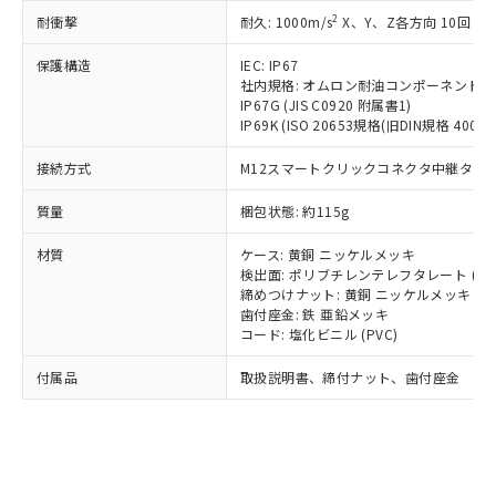
記載している更新日時点での社内デー
*EU RoHS指令（10物質）：
または国外への提供する場合は、日本
2
耐衝撃
記
タに基づき作成されるものであり、閲
説明
耐久: 1000m/s
X、Y、Z各方向 10回
鉛(Pb) 1000ppm以下、 水銀(Hg) 1000ppm以下、 カド
*中国RoHS10物質の基準値 (GB/T26572)：
国政府の輸出許可(または役務取引許
号
覧された時点での実際の在庫および標
ミウム(Cd) 100ppm以下、
Pb(鉛) :1000ppm、 Hg(水銀) : 1000ppm、 Cd(カドミウ
可)を取得するなどの必要な手続きを
六価クロム(Cr(Ⅵ)) 1000ppm以下、ポリ臭化ビフェニル
保護構造
IEC: IP67
ム) : 100ppm、
準価格とは異なる場合があることをご
類(PBB) 1000ppm以下、ポリ臭化ジフェニルエーテル類
Cr(Ⅵ)(六価クロム) : 1000ppm、 PBBs(ポリ臭化ビフェ
とります。
社内規格: オムロン耐油コンポーネント評
了承ください。
(PBDE) 1000ppm以下、フタル酸ビス(2-エチルヘキシ
○
一定数以上の在庫あり
ニル類) : 1000ppm、 PBDEs(ポリ臭化ジフェニルエーテ
IP67G (JIS C0920 附属書1)
当社は規制貨物を破棄する場合は、完
ル) (DEHP)(別名：DOP) 1000ppm以下、フタル酸ブチ
正式な納期状況および標準価格はお客
ル類) : 1000ppm、
IP69K (ISO 20653規格(旧DIN規格 40050 
ルベンジル（BBP） 1000ppm以下、フタル酸ジブチル
全に破砕するなど、違法に輸出されな
DBP(フタル酸ジブチル) : 1000ppm、 DIBP(フタル酸ジ
様のお取引先、またはお客様担当のオ
（DBP） 1000ppm以下、フタル酸ジイソブチル
イソブチル) : 1000ppm、 BBP(フタル酸ブチルベンジ
△
一定数には満たないが在庫あり
いよう必要な手段を講じます。
ムロン制御機器販売店・当社販売員に
(DIBP) 1000ppm以下
ル) : 1000ppm、
接続方式
M12スマートクリックコネクタ中継タイプ (
当社は貴社製品を、核兵器、ミサイ
但し、RoHS指令で産業用監視および制御機器に対する
DEHP(フタル酸ビス(2-エチルヘキシル)) : 1000ppm
ご相談ください。
適用除外項目は除く。
ル、化学兵器、生物兵器またはその他
－
在庫なし(最新の在庫状況につ
オムロン制御機器販売店や当社販売拠
質量
梱包状態: 約115g
フタル酸エステル類の４物質については閾値を超える意
武器並びにこれらの製造装置等に一切
いては、お客様のお取引先、ま
図的な使用がないことを確認しています。
点は「
販売ネットワーク
」をご確認
※2 環境保護使用期限
使用いたしません。
たはお客様担当のオムロン制御
材質
ください。
ケース: 黄銅 ニッケルメッキ
当社は、貴社製品を第三者に販売する
機器販売店・当社販売員にご確
検出面: ポリブチレンテレフタレート (PB
在庫状況および標準価格結果を当社の
※2 対応予定月
「ｅ」：有害物質（10物質）のすべてが基
場合は、上記1、2および3の内容を当
締めつけナット: 黄銅 ニッケルメッキ
認ください)
事前の承諾なく第三者に漏洩または開
準値以下であることを示します。
歯付座金: 鉄 亜鉛メッキ
該第三者に通知します。また当社は、
示しないようお願いします。
コード: 塩化ビニル (PVC)
部品在庫の切り替え状況などにより、予定
「10」：通常の使用状況下において有害物
販売先および販売に係わる関係者が違
マイパーツ機能（部品リスト作成サー
空
受注生産機種、また在庫状況の
月が前後することがあります。
質が外部に漏えいし、環境に深刻な影響を
法に輸出するおそれがある場合は、取
ビス）をご利用いただくには、I-Web
白
情報を公開していない機種
付属品
取扱説明書、締付ナット、歯付座金
及ぼさない年数を意味します。
り引きをいたしません。
メンバーズにご登録されている必要が
「－」：未確認です。当社販売部門へお問
あります。
い合わせください。
お客様が当ウェブサイト上で当社にご
※3 非含有証明書ダウンロード
登録された部品リストについて、当社
および当社の共同利用者が、当社の製