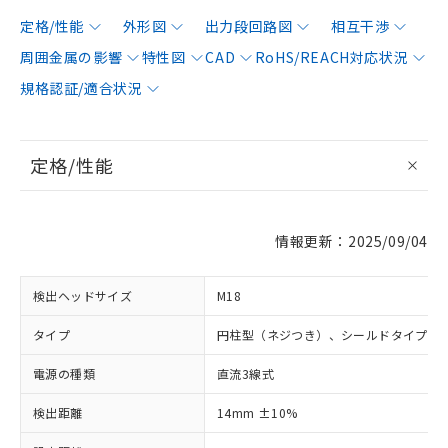
定格/性能
外形図
出力段回路図
相互干渉
周囲金属の影響
特性図
CAD
RoHS/REACH対応状況
規格認証/適合状況
定格/性能
情報更新：2025/09/04
検出ヘッドサイズ
M18
タイプ
円柱型（ネジつき）、シールドタイプ
電源の種類
直流3線式
検出距離
14mm ±10%