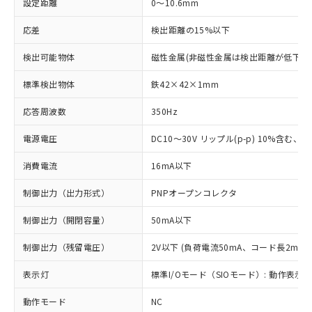
設定距離
0～10.6mm
応差
検出距離の15%以下
検出可能物体
磁性金属(非磁性金属は検出距離が低下し
標準検出物体
鉄42×42×1mm
応答周波数
350Hz
電源電圧
DC10～30V リップル(p-p) 10%含む、Cla
消費電流
16mA以下
制御出力（出力形式）
PNPオープンコレクタ
制御出力（開閉容量）
50mA以下
制御出力（残留電圧）
2V以下 (負荷電流50mA、コード長2m時)
表示灯
標準I/Oモード（SIOモード）: 動作表示灯
動作モード
NC