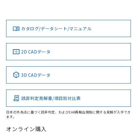
UL認証
CSA認証
CEマーキング
L: 2mm以上、φd: 60mm以上、D: 2mm以上、m: 42mm以
上、n: 70mm以上
Yes
Yes
Yes
金属埋め込み
対応状況
対応予定月
※1
※2
ダウンロードデータをご利用いただく前に、以下を必ずお読
みください。
カタログ/データシート/マニュアル
対応済み
ソフトウェアの使用条件
LR型式承認
DNV型式承認
BV型式承認
KR型式承
タイムチャート
（イギリス
（ノルウェー
（フランス
（韓国
船舶規格）
船舶規格）
船舶規格）
船舶規格
中国 RoHS
注意事項・凡例
2D CADデータ
No
No
No
No
l: 7mm以上、φd: 60mm以上、D: 7mm以上、m: 42mm以
上、n: 70mm以上
中国 RoHS表
※1 ※2
検出領域
3D CADデータ
この製品の規格認証/適合状況ページへ
Pb
Hg
Cd
Cr(VI)
その他の認証はこちらのページからご検索ください
該非判定見解書/項目別対比表
X
O
O
O
日本の外為法に基づく該非判定、およびEAR再輸出規制に関する見解が入手でき
ます。
"対応済み"や非含有の記載がされた商品であっても、流通
在庫等で未対応品が混在する可能性があります。
オンライン購入
非含有品が必要な際は、弊社営業部門もしくは販売店へお