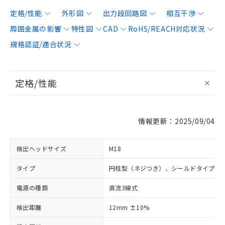
定格/性能
外形図
出力段回路図
相互干渉
周囲金属の影響
特性図
CAD
RoHS/REACH対応状況
規格認証/適合状況
定格/性能
情報更新：2025/09/04
検出ヘッドサイズ
M18
タイプ
円柱型（ネジつき）、シールドタイプ
電源の種類
直流3線式
検出距離
12mm ±10%