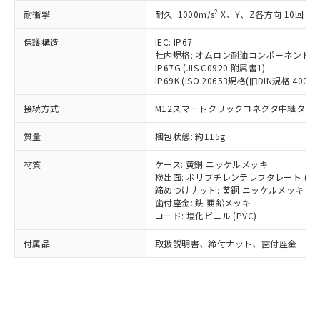
記載している更新日時点での社内デー
*EU RoHS指令（10物質）：
または国外への提供する場合は、日本
2
耐衝撃
記
タに基づき作成されるものであり、閲
説明
耐久: 1000m/s
X、Y、Z各方向 10回
鉛(Pb) 1000ppm以下、 水銀(Hg) 1000ppm以下、 カド
*中国RoHS10物質の基準値 (GB/T26572)：
国政府の輸出許可(または役務取引許
号
覧された時点での実際の在庫および標
ミウム(Cd) 100ppm以下、
Pb(鉛) :1000ppm、 Hg(水銀) : 1000ppm、 Cd(カドミウ
可)を取得するなどの必要な手続きを
六価クロム(Cr(Ⅵ)) 1000ppm以下、ポリ臭化ビフェニル
保護構造
IEC: IP67
ム) : 100ppm、
準価格とは異なる場合があることをご
類(PBB) 1000ppm以下、ポリ臭化ジフェニルエーテル類
Cr(Ⅵ)(六価クロム) : 1000ppm、 PBBs(ポリ臭化ビフェ
とります。
社内規格: オムロン耐油コンポーネント評
了承ください。
(PBDE) 1000ppm以下、フタル酸ビス(2-エチルヘキシ
○
一定数以上の在庫あり
ニル類) : 1000ppm、 PBDEs(ポリ臭化ジフェニルエーテ
IP67G (JIS C0920 附属書1)
当社は規制貨物を破棄する場合は、完
ル) (DEHP)(別名：DOP) 1000ppm以下、フタル酸ブチ
正式な納期状況および標準価格はお客
ル類) : 1000ppm、
IP69K (ISO 20653規格(旧DIN規格 40050 
ルベンジル（BBP） 1000ppm以下、フタル酸ジブチル
全に破砕するなど、違法に輸出されな
DBP(フタル酸ジブチル) : 1000ppm、 DIBP(フタル酸ジ
様のお取引先、またはお客様担当のオ
（DBP） 1000ppm以下、フタル酸ジイソブチル
イソブチル) : 1000ppm、 BBP(フタル酸ブチルベンジ
△
一定数には満たないが在庫あり
いよう必要な手段を講じます。
ムロン制御機器販売店・当社販売員に
(DIBP) 1000ppm以下
ル) : 1000ppm、
接続方式
M12スマートクリックコネクタ中継タイプ (
当社は貴社製品を、核兵器、ミサイ
但し、RoHS指令で産業用監視および制御機器に対する
DEHP(フタル酸ビス(2-エチルヘキシル)) : 1000ppm
ご相談ください。
適用除外項目は除く。
ル、化学兵器、生物兵器またはその他
－
在庫なし(最新の在庫状況につ
オムロン制御機器販売店や当社販売拠
質量
梱包状態: 約115g
フタル酸エステル類の４物質については閾値を超える意
武器並びにこれらの製造装置等に一切
いては、お客様のお取引先、ま
図的な使用がないことを確認しています。
点は「
販売ネットワーク
」をご確認
※2 環境保護使用期限
使用いたしません。
たはお客様担当のオムロン制御
材質
ください。
ケース: 黄銅 ニッケルメッキ
当社は、貴社製品を第三者に販売する
機器販売店・当社販売員にご確
検出面: ポリブチレンテレフタレート (PB
在庫状況および標準価格結果を当社の
※2 対応予定月
「ｅ」：有害物質（10物質）のすべてが基
場合は、上記1、2および3の内容を当
締めつけナット: 黄銅 ニッケルメッキ
認ください)
事前の承諾なく第三者に漏洩または開
準値以下であることを示します。
歯付座金: 鉄 亜鉛メッキ
該第三者に通知します。また当社は、
示しないようお願いします。
コード: 塩化ビニル (PVC)
部品在庫の切り替え状況などにより、予定
「10」：通常の使用状況下において有害物
販売先および販売に係わる関係者が違
マイパーツ機能（部品リスト作成サー
空
受注生産機種、また在庫状況の
月が前後することがあります。
質が外部に漏えいし、環境に深刻な影響を
法に輸出するおそれがある場合は、取
ビス）をご利用いただくには、I-Web
白
情報を公開していない機種
付属品
取扱説明書、締付ナット、歯付座金
及ぼさない年数を意味します。
り引きをいたしません。
メンバーズにご登録されている必要が
「－」：未確認です。当社販売部門へお問
あります。
い合わせください。
お客様が当ウェブサイト上で当社にご
※3 非含有証明書ダウンロード
登録された部品リストについて、当社
および当社の共同利用者が、当社の製