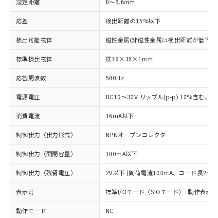
設定距離
0～9.6mm
応差
検出距離の15%以下
検出可能物体
磁性金属(非磁性金属は検出距離が低下し
標準検出物体
鉄36×36×1mm
応答周波数
500Hz
電源電圧
DC10～30V リップル(p-p) 10%含む、Cla
消費電流
16mA以下
制御出力（出力形式）
NPNオープンコレクタ
制御出力（開閉容量）
100mA以下
制御出力（残留電圧）
2V以下 (負荷電流100mA、コード長2m時
表示灯
標準I/Oモード（SIOモード）: 動作表示灯
動作モード
NC