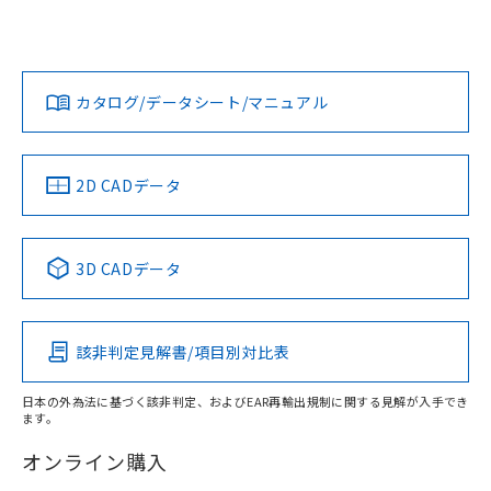
UL認証
CSA認証
CEマーキング
L: 0mm以上、φd: 50mm以上、D: 0mm以上、m: 36mm以
上、n: 54mm以上
Yes
Yes
Yes
金属埋め込み
対応状況
対応予定月
※1
※2
ダウンロードデータをご利用いただく前に、以下を必ずお読
タイムチャート
みください。
カタログ/データシート/マニュアル
対応済み
ソフトウェアの使用条件
LR型式承認
DNV型式承認
BV型式承認
KR型式承
（イギリス
（ノルウェー
（フランス
（韓国
船舶規格）
船舶規格）
船舶規格）
船舶規格
中国 RoHS
注意事項・凡例
2D CADデータ
No
No
No
No
l: 4mm以上、φd: 50mm以上、D: 4mm以上、m: 36mm以
上、n: 54mm以上
中国 RoHS表
※1 ※2
検出領域
3D CADデータ
この製品の規格認証/適合状況ページへ
Pb
Hg
Cd
Cr(VI)
その他の認証はこちらのページからご検索ください
該非判定見解書/項目別対比表
X
O
O
O
日本の外為法に基づく該非判定、およびEAR再輸出規制に関する見解が入手でき
ます。
"対応済み"や非含有の記載がされた商品であっても、流通
在庫等で未対応品が混在する可能性があります。
オンライン購入
非含有品が必要な際は、弊社営業部門もしくは販売店へお