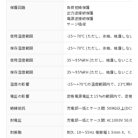
保護回路
負荷短絡保護
※1 対応状況
出力逆接続保護
電源逆接続保護
サージ吸収
対応済み：EU RoHS指令（10物質）の
非含有に対応した製品が提供可能な商品で
使用温度範囲
-25～70℃ (ただし、氷結、結露しないこ
す。
対応予定：EU RoHS指令（10物質）の非含
保存温度範囲
-25～70℃ (ただし、氷結、結露しないこ
ご利用条件
有に対応した製品に切り替える予定のある
商品です。
使用湿度範囲
35～95%RH (ただし、結露しないこと)
対応予定なし：EU RoHS指令（10物質）の
以下の条件をお読みいただき、同意のうえ
非含有に非対応の商品で、対応品を出す予
保存湿度範囲
35～95%RH (ただし、結露しないこと)
ご利用ください。
定はありません。
調査・確認中：EU RoHS指令（10物質）の
温度の影響
-25～+70℃の温度範囲内で、23℃時の
本サービスは、当社制御機器事業取扱
※1 中国RoHS○×表
非含有の対応状況を調査中または確認中の
商品の当社在庫状況および標準価格
商品です。
電圧の影響
定格電源電圧±15%の範囲内で、定格電
(税抜)を提供させていただくもので
「○」：最大均質材料含有率が中国RoHSの
非該当品：ライセンス料など無形物で、有
す。
基準値以下であることを示します。
絶縁抵抗
充電部一括とケース間: 50MΩ以上(DC50
害物質有無と関係のない商品です。
当社制御機器事業取扱商品の中には、
「×」：最大均質材料含有率が中国RoHSの
仕入先様の事情により、非含有部品として
本サービスの対象外となる商品もある
耐電圧
充電部一括とケース間: AC1000V 50/60Hz
基準値を超えていることを示します。
いたものが、含有品と判明した場合などや
当社は、これら貴社製品のうち、外国
ことをご了承ください。
「－」：未確認です。当社販売部門へお問
むを得ず変更することがあります。
為替および外国貿易法に定める商品
在庫状況および標準価格照会結果は、
耐振動
耐久: 10～55Hz 複振幅 1.5mm X、Y、Z
い合わせください。
（以下｢規制貨物等」という）を輸出