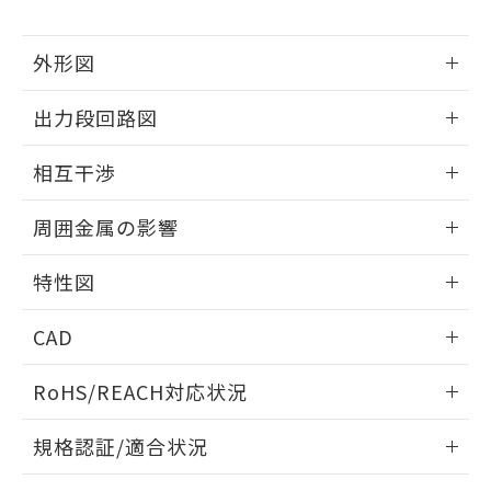
下記の非含有証明書をダウンロードするこ
品・サービスに関するお客様との取
とができます。
合意する
キャンセル
引・商談に必要な範囲で利用すること
外形図
をご了承ください。
EU RoHS指令（10物質）の非含有証明書
※当社の共同利用者とは、
"個人情報
51物質の非含有証明書（当社基準）
情報更新：2025/09/04
の共同利用に関して"
の「1.共同利
出力段回路図
※本証明書は発行日時点で非含有を証明す
用者の範囲」に記載されている法人を
るもので、過去に遡って非含有を証明する
外形図
指します。
情報更新：2025/09/04
ものではありません。
相互干渉
また、RoHS指令のフタル酸エステル類４
出力段回路図
情報更新：2025/09/04
物質の対応では、対応完了までの期間は出
周囲金属の影響
荷製品に未対応品が混在することから備考
欄に対応日を記載しておりました。
相互干渉
情報更新：2025/09/04
特性図
既に当社にて対応品への在庫切替を完了
していることから、特段のことがない限
周囲金属の影響
情報更新：2025/09/04
り、2022年1月12日より割愛しておりま
CAD
す。
検出物体の大きさと材質による影響
ログイン/会員登録いただくと、CADデータをダウンロー
RoHS/REACH対応状況
ドすることができます。
情報更新：2026/7/29
A: 70mm以上、B: 45mm以上
規格認証/適合状況
ログイン/会員登録
EU RoHS
注意事項・凡例