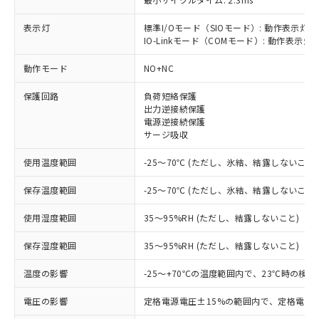
表示灯
標準I/Oモード（SIOモード）: 動作表示灯(
IO-Linkモード（COMモード）: 動作表示灯(
※1 対応状況
動作モード
NO+NC
保護回路
負荷短絡保護
対応済み：EU RoHS指令（10物質）の
出力逆接続保護
非含有に対応した製品が提供可能な商品で
電源逆接続保護
す。
サージ吸収
対応予定：EU RoHS指令（10物質）の非含
ご利用条件
有に対応した製品に切り替える予定のある
使用温度範囲
-25～70℃ (ただし、氷結、結露しないこと)
商品です。
対応予定なし：EU RoHS指令（10物質）の
保存温度範囲
-25～70℃ (ただし、氷結、結露しないこと)
以下の条件をお読みいただき、同意のうえ
非含有に非対応の商品で、対応品を出す予
ご利用ください。
定はありません。
使用湿度範囲
35～95%RH (ただし、結露しないこと)
調査・確認中：EU RoHS指令（10物質）の
本サービスは、当社制御機器事業取扱
※1 中国RoHS○×表
保存湿度範囲
35～95%RH (ただし、結露しないこと)
非含有の対応状況を調査中または確認中の
商品の当社在庫状況および標準価格
商品です。
(税抜)を提供させていただくもので
温度の影響
-25～+70℃の温度範囲内で、23℃時の検
「○」：最大均質材料含有率が中国RoHSの
非該当品：ライセンス料など無形物で、有
す。
基準値以下であることを示します。
害物質有無と関係のない商品です。
当社制御機器事業取扱商品の中には、
電圧の影響
定格電源電圧±15%の範囲内で、定格電源
「×」：最大均質材料含有率が中国RoHSの
仕入先様の事情により、非含有部品として
本サービスの対象外となる商品もある