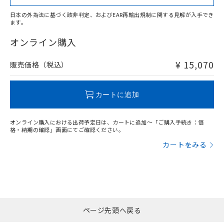
日本の外為法に基づく該非判定、およびEAR再輸出規制に関する見解が入手でき
ます。
"対応済み"や非含有の記載がされた商品であっても、流通
在庫等で未対応品が混在する可能性があります。
オンライン購入
非含有品が必要な際は、弊社営業部門もしくは販売店へお
問い合わせください。
¥ 15,070
販売価格（税込）
この製品のRoHS/REACH対応状況ページへ
カートに追加
オンライン購入における出荷予定日は、カートに追加～「ご購入手続き：価
格・納期の確認」画面にてご確認ください。
カートをみる
ページ先頭へ戻る