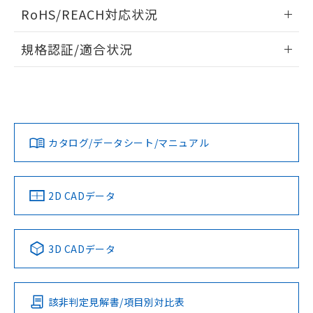
検出物体の大きさと材質による影響
ログイン/会員登録いただくと、CADデータをダウンロー
RoHS/REACH対応状況
ドすることができます。
情報更新：2026/7/29
A: 70mm以上、B: 45mm以上
規格認証/適合状況
ログイン/会員登録
EU RoHS
注意事項・凡例
UL認証
CSA認証
CEマーキング
L: 0mm以上、φd: 50mm以上、D: 0mm以上、m: 36mm以
上、n: 54mm以上
Yes
Yes
Yes
金属埋め込み
対応状況
対応予定月
※1
※2
ダウンロードデータをご利用いただく前に、以下を必ずお読
みください。
カタログ/データシート/マニュアル
対応済み
ソフトウェアの使用条件
LR型式承認
DNV型式承認
BV型式承認
KR型式承
タイムチャート
（イギリス
（ノルウェー
（フランス
（韓国
船舶規格）
船舶規格）
船舶規格）
船舶規格
中国 RoHS
注意事項・凡例
2D CADデータ
No
No
No
No
l: 4mm以上、φd: 50mm以上、D: 4mm以上、m: 36mm以
上、n: 54mm以上
中国 RoHS表
※1 ※2
検出領域
3D CADデータ
この製品の規格認証/適合状況ページへ
Pb
Hg
Cd
Cr(VI)
その他の認証はこちらのページからご検索ください
該非判定見解書/項目別対比表
X
O
O
O