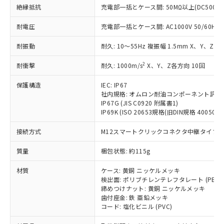
基準値を超えていることを示します。
いたものが、含有品と判明した場合などや
当社は、これら貴社製品のうち、外国
ことをご了承ください。
絶縁抵抗
充電部一括とケース間: 50MΩ以上(DC500V
「－」：未確認です。当社販売部門へお問
むを得ず変更することがあります。
為替および外国貿易法に定める商品
在庫状況および標準価格照会結果は、
い合わせください。
（以下｢規制貨物等」という）を輸出
耐電圧
充電部一括とケース間: AC1000V 50/60Hz 1
記載している更新日時点での社内デー
*EU RoHS指令（10物質）：
または国外への提供する場合は、日本
記
タに基づき作成されるものであり、閲
説明
鉛(Pb) 1000ppm以下、 水銀(Hg) 1000ppm以下、 カド
*中国RoHS10物質の基準値 (GB/T26572)：
国政府の輸出許可(または役務取引許
耐振動
耐久: 10～55Hz 複振幅 1.5mm X、Y、Z各
号
覧された時点での実際の在庫および標
ミウム(Cd) 100ppm以下、
Pb(鉛) :1000ppm、 Hg(水銀) : 1000ppm、 Cd(カドミウ
可)を取得するなどの必要な手続きを
六価クロム(Cr(Ⅵ)) 1000ppm以下、ポリ臭化ビフェニル
ム) : 100ppm、
準価格とは異なる場合があることをご
類(PBB) 1000ppm以下、ポリ臭化ジフェニルエーテル類
2
Cr(Ⅵ)(六価クロム) : 1000ppm、 PBBs(ポリ臭化ビフェ
耐衝撃
耐久: 1000m/s
X、Y、Z各方向 10回
とります。
了承ください。
(PBDE) 1000ppm以下、フタル酸ビス(2-エチルヘキシ
○
一定数以上の在庫あり
ニル類) : 1000ppm、 PBDEs(ポリ臭化ジフェニルエーテ
当社は規制貨物を破棄する場合は、完
ル) (DEHP)(別名：DOP) 1000ppm以下、フタル酸ブチ
正式な納期状況および標準価格はお客
ル類) : 1000ppm、
保護構造
IEC: IP67
ルベンジル（BBP） 1000ppm以下、フタル酸ジブチル
全に破砕するなど、違法に輸出されな
DBP(フタル酸ジブチル) : 1000ppm、 DIBP(フタル酸ジ
様のお取引先、またはお客様担当のオ
（DBP） 1000ppm以下、フタル酸ジイソブチル
社内規格: オムロン耐油コンポーネント評価
イソブチル) : 1000ppm、 BBP(フタル酸ブチルベンジ
△
一定数には満たないが在庫あり
いよう必要な手段を講じます。
ムロン制御機器販売店・当社販売員に
(DIBP) 1000ppm以下
ル) : 1000ppm、
IP67G (JIS C0920 附属書1)
当社は貴社製品を、核兵器、ミサイ
但し、RoHS指令で産業用監視および制御機器に対する
DEHP(フタル酸ビス(2-エチルヘキシル)) : 1000ppm
ご相談ください。
IP69K (ISO 20653規格(旧DIN規格 40050 PA
適用除外項目は除く。
ル、化学兵器、生物兵器またはその他
－
在庫なし(最新の在庫状況につ
オムロン制御機器販売店や当社販売拠
フタル酸エステル類の４物質については閾値を超える意
武器並びにこれらの製造装置等に一切
いては、お客様のお取引先、ま
図的な使用がないことを確認しています。
接続方式
M12スマートクリックコネクタ中継タイプ (0
点は「
販売ネットワーク
」をご確認
※2 環境保護使用期限
使用いたしません。
たはお客様担当のオムロン制御
ください。
当社は、貴社製品を第三者に販売する
質量
梱包状態: 約115g
機器販売店・当社販売員にご確
在庫状況および標準価格結果を当社の
※2 対応予定月
「ｅ」：有害物質（10物質）のすべてが基
場合は、上記1、2および3の内容を当
認ください)
事前の承諾なく第三者に漏洩または開
準値以下であることを示します。
材質
ケース: 黄銅 ニッケルメッキ
該第三者に通知します。また当社は、
示しないようお願いします。
検出面: ポリブチレンテレフタレート (PBT)
部品在庫の切り替え状況などにより、予定
「10」：通常の使用状況下において有害物
販売先および販売に係わる関係者が違
マイパーツ機能（部品リスト作成サー
空
受注生産機種、また在庫状況の
締めつけナット: 黄銅 ニッケルメッキ
月が前後することがあります。
質が外部に漏えいし、環境に深刻な影響を
法に輸出するおそれがある場合は、取
ビス）をご利用いただくには、I-Web
白
情報を公開していない機種
歯付座金: 鉄 亜鉛メッキ
及ぼさない年数を意味します。
り引きをいたしません。
メンバーズにご登録されている必要が
コード: 塩化ビニル (PVC)
「－」：未確認です。当社販売部門へお問
あります。
い合わせください。