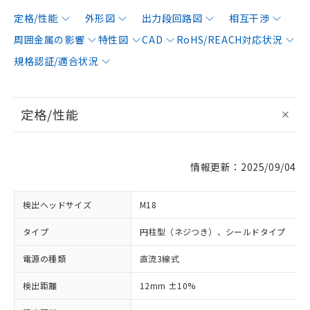
定格/性能
外形図
出力段回路図
相互干渉
周囲金属の影響
特性図
CAD
RoHS/REACH対応状況
規格認証/適合状況
定格/性能
情報更新：2025/09/04
検出ヘッドサイズ
M18
タイプ
円柱型（ネジつき）、シールドタイプ
電源の種類
直流3線式
検出距離
12mm ±10%