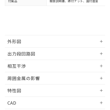
付属品
取扱説明書、締付ナット、歯付座金
お客様が当ウェブサイト上で当社にご
※3 非含有証明書ダウンロード
登録された部品リストについて、当社
および当社の共同利用者が、当社の製
下記の非含有証明書をダウンロードするこ
品・サービスに関するお客様との取
とができます。
合意する
キャンセル
引・商談に必要な範囲で利用すること
をご了承ください。
EU RoHS指令（10物質）の非含有証明書
※当社の共同利用者とは、
"個人情報
51物質の非含有証明書（当社基準）
の共同利用に関して"
の「1.共同利
外形図
※本証明書は発行日時点で非含有を証明す
用者の範囲」に記載されている法人を
るもので、過去に遡って非含有を証明する
指します。
情報更新：2025/09/04
ものではありません。
出力段回路図
また、RoHS指令のフタル酸エステル類４
外形図
物質の対応では、対応完了までの期間は出
情報更新：2025/09/04
相互干渉
荷製品に未対応品が混在することから備考
欄に対応日を記載しておりました。
出力段回路図
情報更新：2025/09/04
既に当社にて対応品への在庫切替を完了
周囲金属の影響
していることから、特段のことがない限
相互干渉
情報更新：2025/09/04
り、2022年1月12日より割愛しておりま
特性図
す。
周囲金属の影響
情報更新：2025/09/04
CAD