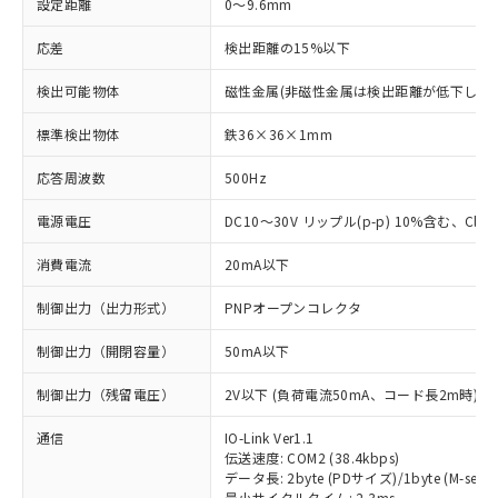
設定距離
0～9.6mm
応差
検出距離の15%以下
検出可能物体
磁性金属(非磁性金属は検出距離が低下します
標準検出物体
鉄36×36×1mm
応答周波数
500Hz
電源電圧
DC10～30V リップル(p-p) 10%含む、Class
消費電流
20mA以下
制御出力（出力形式）
PNPオープンコレクタ
制御出力（開閉容量）
50mA以下
制御出力（残留電圧）
2V以下 (負荷電流50mA、コード長2m時)
通信
IO-Link Ver1.1
伝送速度: COM2 (38.4kbps)
データ長: 2byte (PDサイズ)/1byte (M-seque
最小サイクルタイム: 2.3ms