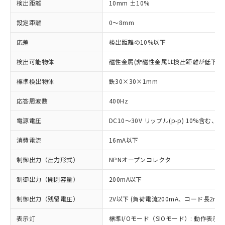
検出距離
10mm ±10%
設定距離
0～8mm
応差
検出距離の10%以下
検出可能物体
磁性金属(非磁性金属は検出距離が低下し
標準検出物体
鉄30×30×1mm
応答周波数
400Hz
電源電圧
DC10～30V リップル(p-p) 10%含む、Cla
消費電流
16mA以下
制御出力（出力形式）
NPNオープンコレクタ
制御出力（開閉容量）
200mA以下
制御出力（残留電圧）
2V以下 (負荷電流200mA、コード長2m時
表示灯
標準I/Oモード（SIOモード）: 動作表示灯