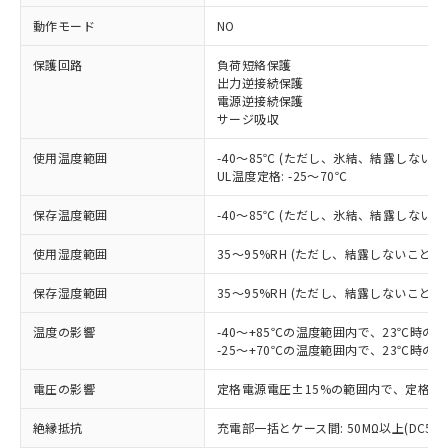
動作モード
NO
※1 対応状況
保護回路
負荷短絡保護
出力逆接続保護
対応済み：EU RoHS指令（10物質）の
電源逆接続保護
サージ吸収
非含有に対応した製品が提供可能な商品で
す。
使用温度範囲
-40～85℃ (ただし、氷結、結露しないこ
対応予定：EU RoHS指令（10物質）の非含
ご利用条件
UL温度定格: -25～70℃
有に対応した製品に切り替える予定のある
商品です。
保存温度範囲
-40～85℃ (ただし、氷結、結露しないこ
対応予定なし：EU RoHS指令（10物質）の
以下の条件をお読みいただき、同意のうえ
非含有に非対応の商品で、対応品を出す予
使用湿度範囲
35～95%RH (ただし、結露しないこと)
ご利用ください。
定はありません。
調査・確認中：EU RoHS指令（10物質）の
保存湿度範囲
35～95%RH (ただし、結露しないこと)
本サービスは、当社制御機器事業取扱
※1 中国RoHS○×表
非含有の対応状況を調査中または確認中の
商品の当社在庫状況および標準価格
商品です。
温度の影響
-40～+85℃の温度範囲内で、23℃時の
(税抜)を提供させていただくもので
「○」：最大均質材料含有率が中国RoHSの
-25～+70℃の温度範囲内で、23℃時の
非該当品：ライセンス料など無形物で、有
す。
基準値以下であることを示します。
害物質有無と関係のない商品です。
当社制御機器事業取扱商品の中には、
電圧の影響
定格電源電圧±15%の範囲内で、定格電
「×」：最大均質材料含有率が中国RoHSの
仕入先様の事情により、非含有部品として
本サービスの対象外となる商品もある
基準値を超えていることを示します。
いたものが、含有品と判明した場合などや
当社は、これら貴社製品のうち、外国
ことをご了承ください。
絶縁抵抗
充電部一括とケース間: 50MΩ以上(DC50
「－」：未確認です。当社販売部門へお問
むを得ず変更することがあります。
為替および外国貿易法に定める商品
在庫状況および標準価格照会結果は、