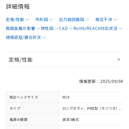
詳細情報
定格/性能
外形図
出力段回路図
相互干渉
周囲金属の影響
特性図
CAD
RoHS/REACH対応状況
規格認証/適合状況
定格/性能
情報更新：2025/09/04
検出ヘッドサイズ
M18
タイプ
ロングボディ、円柱型（ネジつき）、非
電源の種類
直流3線式