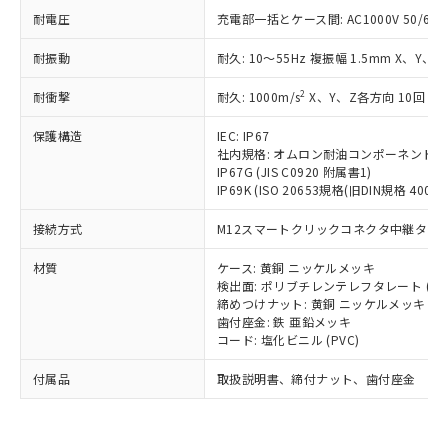
い合わせください。
（以下｢規制貨物等」という）を輸出
記載している更新日時点での社内デー
耐電圧
充電部一括とケース間: AC1000V 50/60Hz
*EU RoHS指令（10物質）：
または国外への提供する場合は、日本
記
タに基づき作成されるものであり、閲
説明
鉛(Pb) 1000ppm以下、 水銀(Hg) 1000ppm以下、 カド
*中国RoHS10物質の基準値 (GB/T26572)：
国政府の輸出許可(または役務取引許
耐振動
耐久: 10～55Hz 複振幅 1.5mm X、Y、Z
号
覧された時点での実際の在庫および標
ミウム(Cd) 100ppm以下、
Pb(鉛) :1000ppm、 Hg(水銀) : 1000ppm、 Cd(カドミウ
可)を取得するなどの必要な手続きを
六価クロム(Cr(Ⅵ)) 1000ppm以下、ポリ臭化ビフェニル
ム) : 100ppm、
準価格とは異なる場合があることをご
類(PBB) 1000ppm以下、ポリ臭化ジフェニルエーテル類
Cr(Ⅵ)(六価クロム) : 1000ppm、 PBBs(ポリ臭化ビフェ
とります。
2
耐衝撃
耐久: 1000m/s
X、Y、Z各方向 10回
了承ください。
(PBDE) 1000ppm以下、フタル酸ビス(2-エチルヘキシ
○
一定数以上の在庫あり
ニル類) : 1000ppm、 PBDEs(ポリ臭化ジフェニルエーテ
当社は規制貨物を破棄する場合は、完
ル) (DEHP)(別名：DOP) 1000ppm以下、フタル酸ブチ
正式な納期状況および標準価格はお客
ル類) : 1000ppm、
保護構造
ルベンジル（BBP） 1000ppm以下、フタル酸ジブチル
IEC: IP67
全に破砕するなど、違法に輸出されな
DBP(フタル酸ジブチル) : 1000ppm、 DIBP(フタル酸ジ
様のお取引先、またはお客様担当のオ
（DBP） 1000ppm以下、フタル酸ジイソブチル
イソブチル) : 1000ppm、 BBP(フタル酸ブチルベンジ
社内規格: オムロン耐油コンポーネント評
△
一定数には満たないが在庫あり
いよう必要な手段を講じます。
ムロン制御機器販売店・当社販売員に
(DIBP) 1000ppm以下
ル) : 1000ppm、
IP67G (JIS C0920 附属書1)
当社は貴社製品を、核兵器、ミサイ
但し、RoHS指令で産業用監視および制御機器に対する
DEHP(フタル酸ビス(2-エチルヘキシル)) : 1000ppm
ご相談ください。
IP69K (ISO 20653規格(旧DIN規格 40050 
適用除外項目は除く。
ル、化学兵器、生物兵器またはその他
－
在庫なし(最新の在庫状況につ
オムロン制御機器販売店や当社販売拠
フタル酸エステル類の４物質については閾値を超える意
武器並びにこれらの製造装置等に一切
いては、お客様のお取引先、ま
図的な使用がないことを確認しています。
点は「
販売ネットワーク
」をご確認
接続方式
M12スマートクリックコネクタ中継タイプ (
※2 環境保護使用期限
使用いたしません。
たはお客様担当のオムロン制御
ください。
当社は、貴社製品を第三者に販売する
機器販売店・当社販売員にご確
材質
ケース: 黄銅 ニッケルメッキ
在庫状況および標準価格結果を当社の
※2 対応予定月
「ｅ」：有害物質（10物質）のすべてが基
場合は、上記1、2および3の内容を当
検出面: ポリブチレンテレフタレート (PB
認ください)
事前の承諾なく第三者に漏洩または開
準値以下であることを示します。
締めつけナット: 黄銅 ニッケルメッキ
該第三者に通知します。また当社は、
示しないようお願いします。
歯付座金: 鉄 亜鉛メッキ
部品在庫の切り替え状況などにより、予定
「10」：通常の使用状況下において有害物
販売先および販売に係わる関係者が違
マイパーツ機能（部品リスト作成サー
空
受注生産機種、また在庫状況の
コード: 塩化ビニル (PVC)
月が前後することがあります。
質が外部に漏えいし、環境に深刻な影響を
法に輸出するおそれがある場合は、取
ビス）をご利用いただくには、I-Web
白
情報を公開していない機種
及ぼさない年数を意味します。
り引きをいたしません。
メンバーズにご登録されている必要が
付属品
取扱説明書、締付ナット、歯付座金
「－」：未確認です。当社販売部門へお問
あります。
い合わせください。
お客様が当ウェブサイト上で当社にご
※3 非含有証明書ダウンロード
登録された部品リストについて、当社