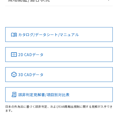
ログイン/会員登録
EU RoHS
注意事項・凡例
UL認証
CSA認証
CEマーキング
L: 18mm以上、φd: 55mm以上、D: 18mm以上、m: 40mm
以上、n: 54mm以上
Yes
Yes
Yes
金属埋め込み
対応状況
対応予定月
※1
※2
ダウンロードデータをご利用いただく前に、以下を必ずお読
タイムチャート
みください。
カタログ/データシート/マニュアル
対応済み
ソフトウェアの使用条件
LR型式承認
DNV型式承認
BV型式承認
KR型式承
（イギリス
（ノルウェー
（フランス
（韓国
船舶規格）
船舶規格）
船舶規格）
船舶規格
中国 RoHS
注意事項・凡例
2D CADデータ
No
No
No
No
l: 22mm以上、φd: 55mm以上、D: 22mm以上、m: 40mm
以上、n: 54mm以上
検出領域
中国 RoHS表
※1 ※2
3D CADデータ
この製品の規格認証/適合状況ページへ
Pb
Hg
Cd
Cr(VI)
その他の認証はこちらのページからご検索ください
該非判定見解書/項目別対比表
X
O
O
O
日本の外為法に基づく該非判定、およびEAR再輸出規制に関する見解が入手でき
ます。
"対応済み"や非含有の記載がされた商品であっても、流通