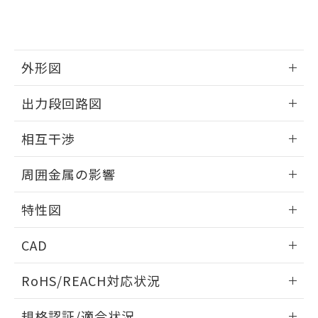
および当社の共同利用者が、当社の製
下記の非含有証明書をダウンロードするこ
品・サービスに関するお客様との取
とができます。
合意する
キャンセル
引・商談に必要な範囲で利用すること
をご了承ください。
EU RoHS指令（10物質）の非含有証明書
外形図
※当社の共同利用者とは、
"個人情報
51物質の非含有証明書（当社基準）
の共同利用に関して"
の「1.共同利
※本証明書は発行日時点で非含有を証明す
情報更新：2025/09/04
用者の範囲」に記載されている法人を
出力段回路図
るもので、過去に遡って非含有を証明する
指します。
ものではありません。
外形図
情報更新：2025/09/04
相互干渉
また、RoHS指令のフタル酸エステル類４
物質の対応では、対応完了までの期間は出
出力段回路図
情報更新：2025/09/04
荷製品に未対応品が混在することから備考
周囲金属の影響
欄に対応日を記載しておりました。
相互干渉
既に当社にて対応品への在庫切替を完了
情報更新：2025/09/04
特性図
していることから、特段のことがない限
り、2022年1月12日より割愛しておりま
周囲金属の影響
情報更新：2025/09/04
す。
CAD
検出物体の大きさと材質による影響
ログイン/会員登録いただくと、CADデータをダウンロー
RoHS/REACH対応状況
ドすることができます。
情報更新：2026/7/29
A: 200mm以上、B: 110mm以上
規格認証/適合状況