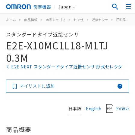
制御機器
Japan
ホーム
>
商品情報
>
商品カテゴリ
>
センサ
>
近接センサ
>
円柱型
>
スタンダードタイプ近接センサ
E2E-X10MC1L18-M1TJ
0.3M
E2E NEXT スタンダードタイプ近接センサ 形式セレクタ
マイリストに追加
日本語
English
PDF出力
商品概要