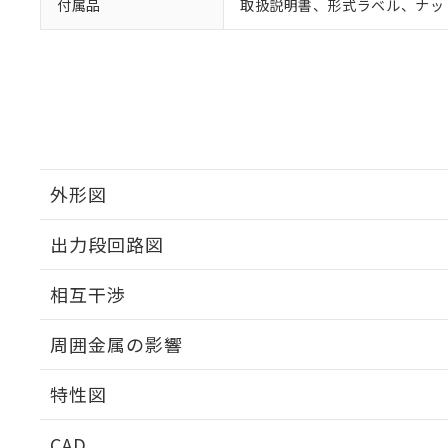
付属品
取扱説明書、形式ラベル、ナッ
外形図
出力段回路図
外形図
相互干渉
出力段回路図
周囲金属の影響
相互干渉
特性図
周囲金属の影響
CAD