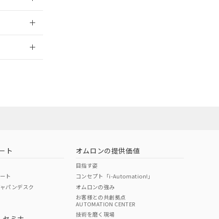
2026/7/29
ート
オムロンの提供価値
目指す姿
ポート
コンセプト「i-Automation!」
ジャパンデスク
オムロンの強み
お客様との共創拠点
AUTOMATION CENTER
DIBP
BBP
DEHP
環境保護
技術を磨く現場
・セミナ