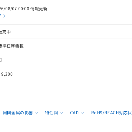
26/08/07 00:00 情報更新
件
販売中
標準在庫機種
〇
¥ 9,300
周囲金属の影響
特性図
CAD
RoHS/REACH対応