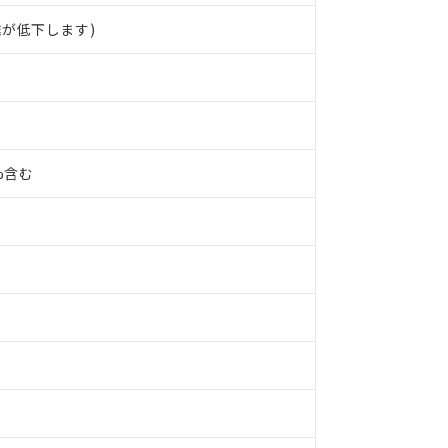
が低下します)
0%含む
 RoHS指令（10物質）の非含有に対応した製品が提供可能な商品です
oHS指令（10物質）の非含有に対応した製品に切り替える予定のある
 RoHS指令（10物質）の非含有に非対応の商品で、対応品を出す予
 RoHS指令（10物質）の非含有の対応状況を調査中または確認中の
ンス料など無形物で、有害物質有無と関係のない商品です。