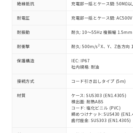
絶縁抵抗
充電部一括とケース間: 50MΩ以上
51物質の非含有証
※本証明書は発行
また、RoHS指
耐電圧
充電部一括とケース間: AC500V 5
混在することから
既に当社にて対応
耐振動
耐久: 10～55Hz 複振幅 1.5m
り割愛しておりま
2
耐衝撃
耐久: 500m/s
X、Y、Z各方向 
保護構造
IEC: IP67
社内規格: 耐油
接続方式
コード引き出しタイプ (5m)
材質
ケース: SUS303 (EN1.4305)
検出面: 耐熱ABS
コード: 塩化ビニル (PVC)
締めつけナット: SUS430 (EN1.4
歯付座金: SUS303 (EN1.4305)