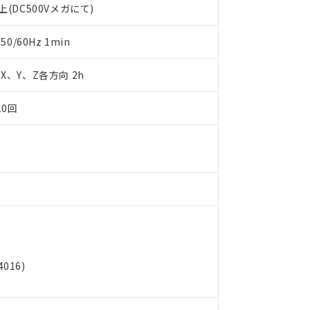
(DC500Vメガにて)
明書（当社基準）
日時点で非含有を証明するもので、過去に遡って非含有を証明するも
令のフタル酸エステル類４物質の対応では、対応完了までの期間は出
0/60Hz 1min
備考欄に対応日を記載しておりました。
品への在庫切替を完了していることから、特段のことがない限り、20
m X、Y、Z各方向 2h
す。
10回
016)