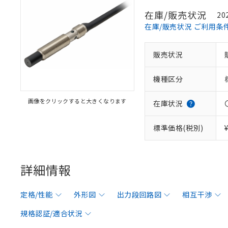
在庫/販売状況
20
在庫/販売状況 ご利用条
販売状況
機種区分
画像をクリックすると大きくなります
在庫状況
標準価格(税別)
詳細情報
定格/性能
外形図
出力段回路図
相互干渉
規格認証/適合状況