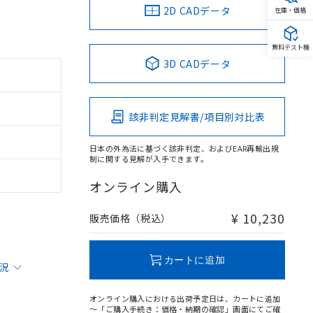
2D CADデータ
在庫・価格
無料テスト機
3D CADデータ
該非判定見解書/項目別対比表
日本の外為法に基づく該非判定、およびEAR再輸出規
制に関する見解が入手できます。
オンライン購入
¥ 10,230
販売価格（税込）
カートに追加
状況
オンライン購入における出荷予定日は、カートに追加
～「ご購入手続き：価格・納期の確認」画面にてご確