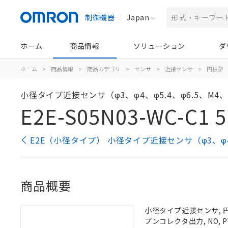
制御機器
Japan
ホーム
商品情報
ソリューション
ダ
ホーム
>
商品情報
>
商品カテゴリ
>
センサ
>
近接センサ
>
円柱型
小径タイプ近接センサ（φ3、φ4、φ5.4、φ6.5、M4、
E2E-S05N03-WC-C1 
E2E（小径タイプ） 小径タイプ近接センサ（φ3、φ4、
商品概要
小径タイプ近接センサ, 円柱
プンコレクタ出力, NO, 