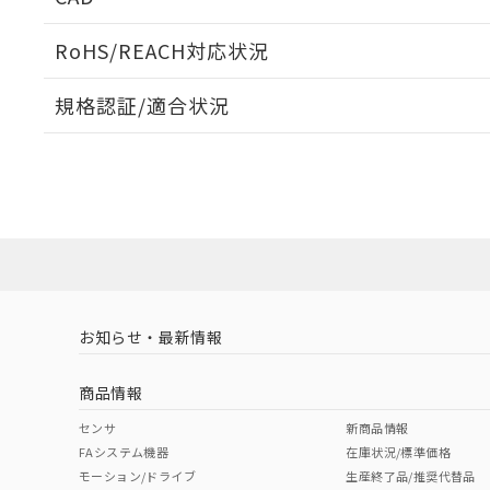
検出物体の大きさと材質による影響
ログイン/会員登録いただくと、CADデータをダウンロ
RoHS/REACH対応状況
規格認証/適合状況
EU RoHS
注意事項・凡例
A: 80mm以上、B: 60mm以上
L: 6mm以上、φd: 12mm以上、m: 9mm以上、D: 6mm以上
UL認証
CSA認証
CEマーキング
ダウンロードデータをご利用いただく前に、以下を必ずお読
Yes
No
Yes
対応状況
対応予定月
※1
※2
ソフトウェアの使用条件
対応済み
LR型式承認
DNV型式承認
BV型式承認
KR
タイムチャート
（イギリス
（ノルウェー
（フランス
（
お知らせ・最新情報
中国 RoHS
注意事項・凡例
船舶規格）
船舶規格）
船舶規格）
船
商品情報
No
No
No
No
中国 RoHS表
※1 ※2
センサ
新商品情報
FAシステム機器
在庫状況/標準価格
Pb
Hg
Cd
Cr(V
モーション/ドライブ
生産終了品/推奨代替品