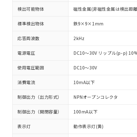
検出可能物体
磁性金属(非磁性金属は検出距離
標準検出物体
鉄9×9×1mm
応答周波数
2kHz
電源電圧
DC10～30V リップル(p-p) 1
使用電圧範囲
DC10～30V
消費電流
10mA以下
制御出力（出力形式）
NPNオープンコレクタ
※1 対応状況
対応済み：EU
制御出力（開閉容量）
100mA以下
対応予定：EU R
対応予定なし：EU
表示灯
動作表示灯(黄)
調査・確認中：EU
ご利用条件
非該当品：ライセ