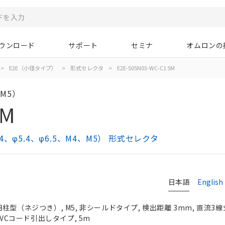
ウンロード
サポート
セミナ
オムロンの
>
E2E（小径タイプ）
>
形式セレクタ
>
E2E-S05N03-WC-C1 5M
M5）
5M
φ5.4、φ6.5、M4、M5） 形式セレクタ
日本語
English
型（ネジつき）, M5, 非シールドタイプ, 検出距離 3mm, 直流3線式
PVCコード引出しタイプ, 5m