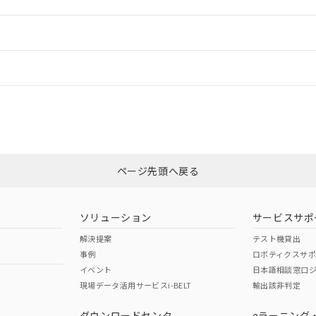
ードすることができます。
情報更新：
ログイン/会員登録
、n: 20mm以上
CCC認証
電波法
みください。
N/A
N/A
非含有証明書
※3
ページ先頭へ戻る
ダウンロードはこちら
型式承認
NK型式承認
ABS型式承認
韓国
（日本
（アメリカ
ソリューション
サービスサポ
舶規格）
船舶規格）
船舶規格）
解決提案
テスト機貸出
事例
ロボティクスサ
No
No
イベント
日本語相談窓口
現場データ活用サービスi-BELT
輸出該非判定
I)
PBBs
PBDEs
DBP
ダウンロードセンタ
eラーニング