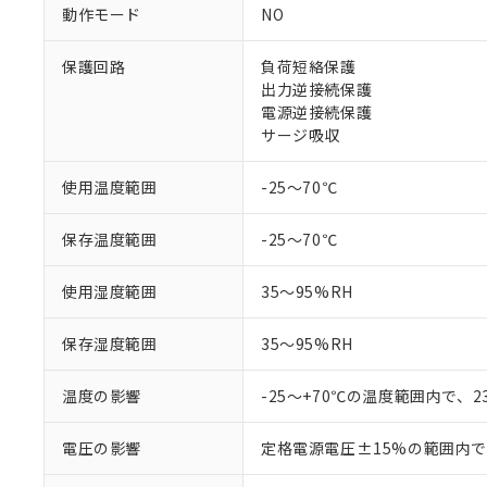
※1 中国RoHS
動作モード
NO
仕入先様の事情に
があります。
以下の条件をお読
「○」：最大均質
保護回路
負荷短絡保護
「×」：最大均質
出力逆接続保護
本サービスは
当社は、これ
*EU RoHS指令（10物
「－」：未確認で
鉛(Pb) 1000ppm以下、
電源逆接続保護
くものです。
う）を輸出ま
記
説明
六価クロム(Cr(Ⅵ)) 1
サージ吸収
当社制御機器
などの必要な
フタル酸ビス(2-エチルヘ
号
*中国RoHS10物質の基準値 
ル（DBP） 1000ppm
在庫状況およ
当社は規制貨
Pb(鉛) :1000ppm、 Hg
但し、RoHS指令で産
のであり、閲
ます。
Cr(Ⅵ)(六価クロム) : 
使用温度範囲
-25～70℃
フタル酸エステル類の４
○
一定数以
DBP(フタル酸ジブチル) :
い。
当社は貴社製
DEHP(フタル酸ビス(2-エ
正式な納期状
置等に一切使
保存温度範囲
-25～70℃
当社販売員に
※2 対応予定月
△
一定数に
当社は、貴社
オムロン制御
また当社は、
※2 環境保護使
使用湿度範囲
35～95%RH
在庫状況およ
部品在庫の切り替
たしません。
－
在庫なし
す。
「ｅ」：有害物質
機器販売
マイパーツ機
保存湿度範囲
35～95%RH
「10」：通常の
ている必要が
味します。
空
受注生産
お客様が当ウ
※3 非含有証明
「－」：未確認で
温度の影響
-25～+70℃の温度範囲内で、
白
が、当社の製
さい。
下記の非含有証明
電圧の影響
定格電源電圧±15%の範囲内で
※当社の共同
いる法人を指
EU RoHS指令（