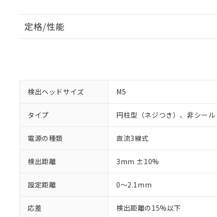
定格/性能
検出ヘッドサイズ
M5
タイプ
円柱型（ネジつき）、非シール
電源の種類
直流3線式
検出距離
3mm ±10%
設定距離
0～2.1mm
応差
検出距離の15%以下