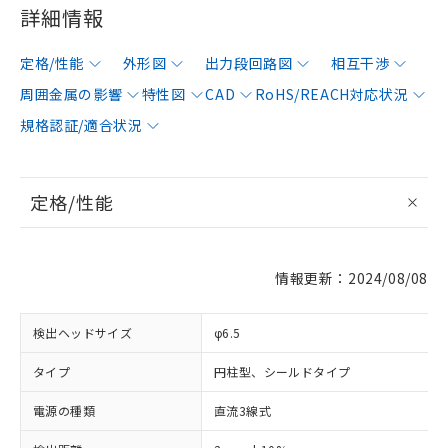
詳細情報
定格/性能
外形図
出力段回路図
相互干渉
周囲金属の影響
特性図
CAD
RoHS/REACH対応状況
規格認証/適合状況
定格/性能
情報更新：2024/08/08
検出ヘッドサイズ
φ6.5
タイプ
円柱型、シールドタイプ
電源の種類
直流3線式