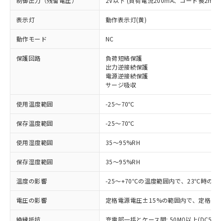
制御出力（残留電圧）
2V以下 (負荷電流200mA、コード長2m時
表示灯
動作表示灯(黄)
※1 対応状況
動作モード
NC
対応済み：EU RoHS指令（10物質）の
非含有に対応した製品が提供可能な商品で
保護回路
負荷短絡保護
す。
出力逆接続保護
対応予定：EU RoHS指令（10物質）の非含
電源逆接続保護
ご利用条件
サージ吸収
有に対応した製品に切り替える予定のある
商品です。
使用温度範囲
-25～70℃
対応予定なし：EU RoHS指令（10物質）の
以下の条件をお読みいただき、同意のうえ
非含有に非対応の商品で、対応品を出す予
保存温度範囲
-25～70℃
ご利用ください。
定はありません。
調査・確認中：EU RoHS指令（10物質）の
使用湿度範囲
35～95%RH
本サービスは、当社制御機器事業取扱
※1 中国RoHS○×表
非含有の対応状況を調査中または確認中の
商品の当社在庫状況および標準価格
商品です。
保存湿度範囲
35～95%RH
(税抜)を提供させていただくもので
「○」：最大均質材料含有率が中国RoHSの
非該当品：ライセンス料など無形物で、有
す。
基準値以下であることを示します。
害物質有無と関係のない商品です。
温度の影響
-25～+70℃の温度範囲内で、23℃時の
当社制御機器事業取扱商品の中には、
「×」：最大均質材料含有率が中国RoHSの
仕入先様の事情により、非含有部品として
本サービスの対象外となる商品もある
基準値を超えていることを示します。
電圧の影響
いたものが、含有品と判明した場合などや
定格電源電圧±15%の範囲内で、定格電源
当社は、これら貴社製品のうち、外国
ことをご了承ください。
「－」：未確認です。当社販売部門へお問
むを得ず変更することがあります。
為替および外国貿易法に定める商品
在庫状況および標準価格照会結果は、
絶縁抵抗
い合わせください。
充電部一括とケース間: 50MΩ以上(DC500