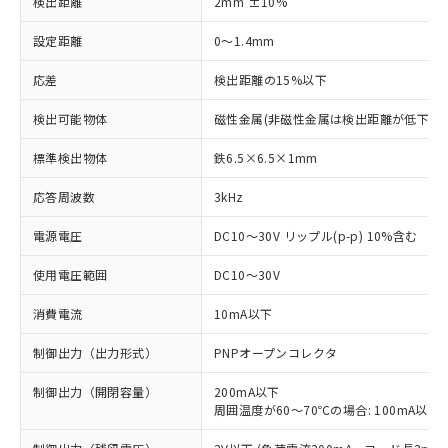
検出距離
2mm ±10%
設定距離
0～1.4mm
応差
検出距離の15%以下
検出可能物体
磁性金属(非磁性金属は検出距離が低下しま
標準検出物体
鉄6.5×6.5×1mm
応答周波数
3kHz
電源電圧
DC10～30V リップル(p-p) 10%含む
使用電圧範囲
DC10～30V
消費電流
10mA以下
制御出力（出力形式）
PNPオープンコレクタ
制御出力（開閉容量）
200mA以下
周囲温度が60～70℃の場合: 100mA以下