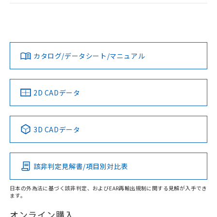
L: 0mm以上、φd: 6.5mm以上、m: 6mm以上、D: 0mm以
ログイン/会員登録
EU RoHS
注意事項・凡例
上、n: 12mm以上、c: 2mm以上
UL認証
CSA認証
CEマーキング
Yes
No
Yes
対応状況
対応予定月
※1
※2
ダウンロードデータをご利用いただく前に、以下を必ずお読
みください。
カタログ/データシート/マニュアル
対応済み
ソフトウェアの使用条件
タイムチャート
LR型式承認
DNV型式承認
BV型式承認
KR型式承
（イギリス
（ノルウェー
（フランス
（韓国
船舶規格）
船舶規格）
船舶規格）
船舶規格
中国 RoHS
注意事項・凡例
2D CADデータ
No
No
No
No
中国 RoHS表
※1 ※2
3D CADデータ
この製品の規格認証/適合状況ページへ
Pb
Hg
Cd
Cr(VI)
その他の認証はこちらのページからご検索ください
検出領域
該非判定見解書/項目別対比表
X
O
O
O
日本の外為法に基づく該非判定、およびEAR再輸出規制に関する見解が入手でき
ます。
"対応済み"や非含有の記載がされた商品であっても、流通
在庫等で未対応品が混在する可能性があります。
オンライン購入