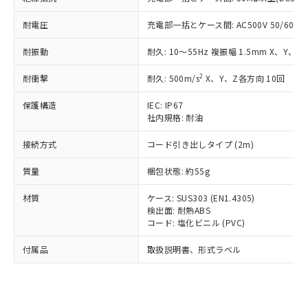
（以下｢規制貨物等」という）を輸出
記載している更新日時点での社内デー
*EU RoHS指令（10物質）：
または国外への提供する場合は、日本
記
タに基づき作成されるものであり、閲
説明
耐電圧
充電部一括とケース間: AC500V 50/60Hz 
鉛(Pb) 1000ppm以下、 水銀(Hg) 1000ppm以下、 カド
*中国RoHS10物質の基準値 (GB/T26572)：
国政府の輸出許可(または役務取引許
号
覧された時点での実際の在庫および標
ミウム(Cd) 100ppm以下、
Pb(鉛) :1000ppm、 Hg(水銀) : 1000ppm、 Cd(カドミウ
可)を取得するなどの必要な手続きを
六価クロム(Cr(Ⅵ)) 1000ppm以下、ポリ臭化ビフェニル
ム) : 100ppm、
準価格とは異なる場合があることをご
耐振動
耐久: 10～55Hz 複振幅 1.5mm X、Y、Z
類(PBB) 1000ppm以下、ポリ臭化ジフェニルエーテル類
Cr(Ⅵ)(六価クロム) : 1000ppm、 PBBs(ポリ臭化ビフェ
とります。
了承ください。
(PBDE) 1000ppm以下、フタル酸ビス(2-エチルヘキシ
○
一定数以上の在庫あり
ニル類) : 1000ppm、 PBDEs(ポリ臭化ジフェニルエーテ
当社は規制貨物を破棄する場合は、完
ル) (DEHP)(別名：DOP) 1000ppm以下、フタル酸ブチ
2
耐衝撃
耐久: 500m/s
X、Y、Z各方向 10回
正式な納期状況および標準価格はお客
ル類) : 1000ppm、
ルベンジル（BBP） 1000ppm以下、フタル酸ジブチル
全に破砕するなど、違法に輸出されな
DBP(フタル酸ジブチル) : 1000ppm、 DIBP(フタル酸ジ
様のお取引先、またはお客様担当のオ
（DBP） 1000ppm以下、フタル酸ジイソブチル
イソブチル) : 1000ppm、 BBP(フタル酸ブチルベンジ
△
一定数には満たないが在庫あり
いよう必要な手段を講じます。
保護構造
IEC: IP67
ムロン制御機器販売店・当社販売員に
(DIBP) 1000ppm以下
ル) : 1000ppm、
社内規格: 耐油
当社は貴社製品を、核兵器、ミサイ
但し、RoHS指令で産業用監視および制御機器に対する
DEHP(フタル酸ビス(2-エチルヘキシル)) : 1000ppm
ご相談ください。
適用除外項目は除く。
ル、化学兵器、生物兵器またはその他
－
在庫なし(最新の在庫状況につ
オムロン制御機器販売店や当社販売拠
フタル酸エステル類の４物質については閾値を超える意
接続方式
コード引き出しタイプ (2m)
武器並びにこれらの製造装置等に一切
いては、お客様のお取引先、ま
図的な使用がないことを確認しています。
点は「
販売ネットワーク
」をご確認
※2 環境保護使用期限
使用いたしません。
たはお客様担当のオムロン制御
ください。
質量
梱包状態: 約55g
当社は、貴社製品を第三者に販売する
機器販売店・当社販売員にご確
在庫状況および標準価格結果を当社の
※2 対応予定月
「ｅ」：有害物質（10物質）のすべてが基
場合は、上記1、2および3の内容を当
認ください)
事前の承諾なく第三者に漏洩または開
材質
ケース: SUS303 (EN1.4305)
準値以下であることを示します。
該第三者に通知します。また当社は、
示しないようお願いします。
検出面: 耐熱ABS
部品在庫の切り替え状況などにより、予定
「10」：通常の使用状況下において有害物
販売先および販売に係わる関係者が違
コード: 塩化ビニル (PVC)
マイパーツ機能（部品リスト作成サー
空
受注生産機種、また在庫状況の
月が前後することがあります。
質が外部に漏えいし、環境に深刻な影響を
法に輸出するおそれがある場合は、取
ビス）をご利用いただくには、I-Web
白
情報を公開していない機種
及ぼさない年数を意味します。
り引きをいたしません。
付属品
取扱説明書、形式ラベル
メンバーズにご登録されている必要が
「－」：未確認です。当社販売部門へお問
あります。
い合わせください。
お客様が当ウェブサイト上で当社にご
※3 非含有証明書ダウンロード
登録された部品リストについて、当社