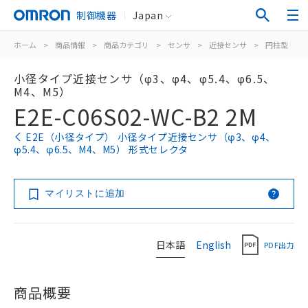
制御機器
Japan
ホーム
>
商品情報
>
商品カテゴリ
>
センサ
>
近接センサ
>
円柱型
>
小径タイプ近接センサ（φ3、φ4、φ5.4、φ6.5、
M4、M5）
E2E-C06S02-WC-B2 2M
E2E（小径タイプ） 小径タイプ近接センサ（φ3、φ4、
φ5.4、φ6.5、M4、M5） 形式セレクタ
マイリストに追加
日本語
English
PDF出力
商品概要