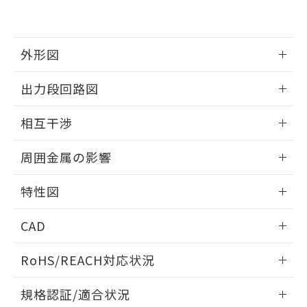
および当社の共同利用者が、当社の製
下記の非含有証明書をダウンロードするこ
品・サービスに関するお客様との取
とができます。
合意する
キャンセル
引・商談に必要な範囲で利用すること
をご了承ください。
外形図
EU RoHS指令（10物質）の非含有証明書
※当社の共同利用者とは、
"個人情報
51物質の非含有証明書（当社基準）
の共同利用に関して"
の「1.共同利
情報更新：2024/08/08
※本証明書は発行日時点で非含有を証明す
出力段回路図
用者の範囲」に記載されている法人を
るもので、過去に遡って非含有を証明する
指します。
外形図
ものではありません。
情報更新：2024/08/08
相互干渉
また、RoHS指令のフタル酸エステル類４
物質の対応では、対応完了までの期間は出
出力段回路図
情報更新：2024/08/08
周囲金属の影響
荷製品に未対応品が混在することから備考
欄に対応日を記載しておりました。
相互干渉
情報更新：2024/08/08
既に当社にて対応品への在庫切替を完了
特性図
していることから、特段のことがない限
周囲金属の影響
り、2022年1月12日より割愛しておりま
情報更新：2024/08/08
CAD
す。
検出物体の大きさと材質による影響
ログイン/会員登録いただくと、CADデータをダウンロー
RoHS/REACH対応状況
ドすることができます。
A: 20mm以上、B: 15mm以上
情報更新：2026/7/29
規格認証/適合状況