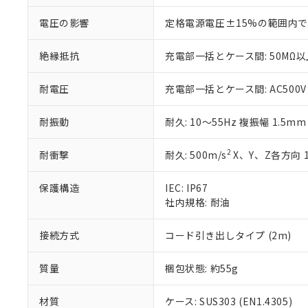
※当社の共同
いる法人を指
EU RoHS指令（
電圧の影響
定格電源電圧±15%の範囲内で
51物質の非含有証
※本証明書は発行
絶縁抵抗
充電部一括とケース間: 50MΩ以上
また、RoHS指
混在することから
耐電圧
充電部一括とケース間: AC500V 5
既に当社にて対応
り割愛しておりま
耐振動
耐久: 10～55Hz 複振幅 1.5m
2
耐衝撃
耐久: 500m/s
X、Y、Z各方向 
保護構造
IEC: IP67
社内規格: 耐油
接続方式
コード引き出しタイプ (2m)
質量
梱包状態: 約55g
材質
ケース: SUS303 (EN1.4305)