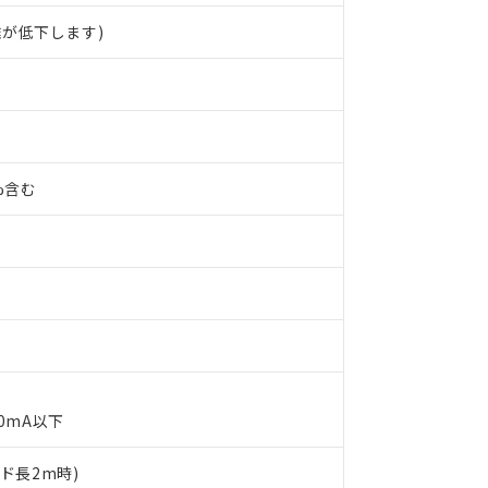
が低下します)
0%含む
00mA以下
 RoHS指令（10物質）の非含有に対応した製品が提供可能な商品です
oHS指令（10物質）の非含有に対応した製品に切り替える予定のある
ード長2m時)
 RoHS指令（10物質）の非含有に非対応の商品で、対応品を出す予