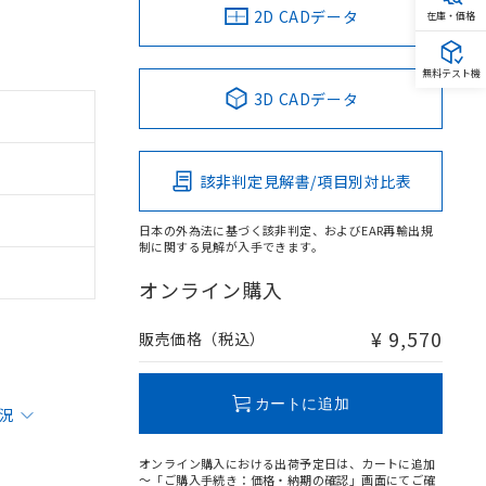
2D CADデータ
在庫・価格
無料テスト機
3D CADデータ
該非判定見解書/項目別対比表
日本の外為法に基づく該非判定、およびEAR再輸出規
制に関する見解が入手できます。
オンライン購入
¥ 9,570
販売価格（税込）
カートに追加
状況
オンライン購入における出荷予定日は、カートに追加
～「ご購入手続き：価格・納期の確認」画面にてご確