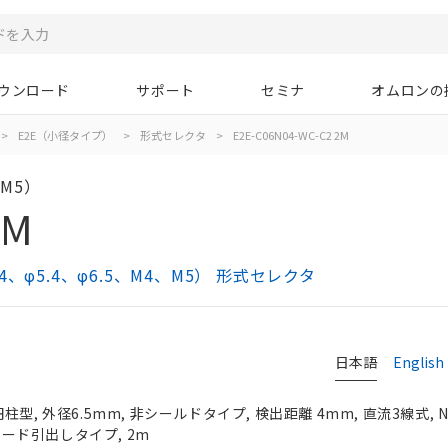
ウンロード
サポート
セミナ
オムロンの
>
E2E（小径タイプ）
>
形式セレクタ
>
E2E-C06N04-WC-C2 2M
M5）
2M
φ5.4、φ6.5、M4、M5） 形式セレクタ
日本語
English
型, 外径6.5mm, 非シールドタイプ, 検出距離 4mm, 直流3線式, 
Cコード引出しタイプ, 2m