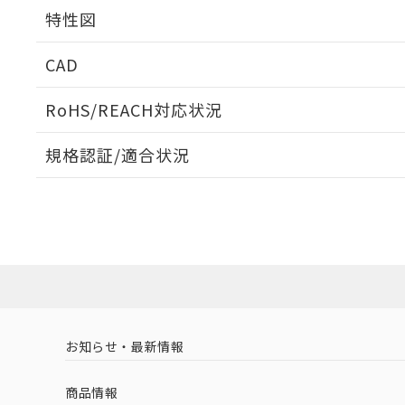
相互干渉
特性図
周囲金属の影響
CAD
検出物体の大きさと材質による影響
ログイン/会員登録いただくと、CADデータをダウンロ
RoHS/REACH対応状況
規格認証/適合状況
EU RoHS
注意事項・凡例
A: 80mm以上、B: 60mm以上
L: 12mm以上、φd: 24mm以上、m: 8mm以上、D: 12mm
UL認証
CSA認証
CEマーキング
ダウンロードデータをご利用いただく前に、以下を必ずお読
Yes
No
Yes
対応状況
対応予定月
※1
※2
ソフトウェアの使用条件
対応済み
LR型式承認
DNV型式承認
BV型式承認
KR
タイムチャート
（イギリス
（ノルウェー
（フランス
（
お知らせ・最新情報
中国 RoHS
注意事項・凡例
船舶規格）
船舶規格）
船舶規格）
船
商品情報