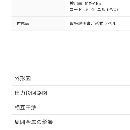
検出面: 耐熱ABS
コード: 塩化ビニル (PVC)
付属品
取扱説明書、形式ラベル
外形図
出力段回路図
外形図
相互干渉
出力段回路図
周囲金属の影響