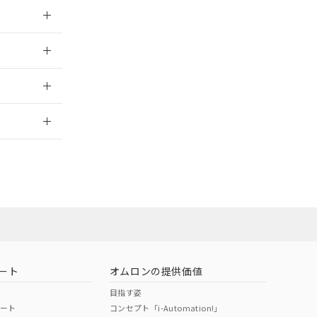
024/08/08
024/08/08
2026/7/29
ート
オムロンの提供価値
目指す姿
ポート
コンセプト「i-Automation!」