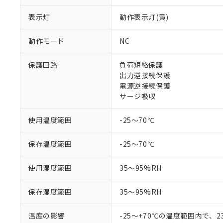
調査・確認中：EU
ご利用条件
表示灯
動作表示灯(黄)
非該当品：ライセ
※1 中国RoHS
仕入先様の事情に
があります。
動作モード
NC
以下の条件をお読
「○」：最大均質
「×」：最大均質
本サービスは
当社は、これ
*EU RoHS指令（10物
保護回路
負荷短絡保護
「－」：未確認で
鉛(Pb) 1000ppm以下、
くものです。
う）を輸出ま
出力逆接続保護
記
説明
六価クロム(Cr(Ⅵ)) 1
当社制御機器
などの必要な
フタル酸ビス(2-エチルヘ
電源逆接続保護
号
*中国RoHS10物質の基準値 
ル（DBP） 1000ppm
在庫状況およ
当社は規制貨
Pb(鉛) :1000ppm、 Hg
サージ吸収
但し、RoHS指令で産
のであり、閲
ます。
Cr(Ⅵ)(六価クロム) : 
フタル酸エステル類の４
○
一定数以
DBP(フタル酸ジブチル) :
い。
当社は貴社製
DEHP(フタル酸ビス(2-エ
使用温度範囲
-25～70℃
正式な納期状
置等に一切使
当社販売員に
※2 対応予定月
△
一定数に
当社は、貴社
オムロン制御
保存温度範囲
-25～70℃
また当社は、
※2 環境保護使
在庫状況およ
部品在庫の切り替
たしません。
－
在庫なし
す。
「ｅ」：有害物質
使用湿度範囲
35～95%RH
機器販売
マイパーツ機
「10」：通常の
ている必要が
味します。
保存湿度範囲
35～95%RH
空
受注生産
お客様が当ウ
※3 非含有証明
「－」：未確認で
白
が、当社の製
温度の影響
-25～+70℃の温度範囲内で、
さい。
下記の非含有証明