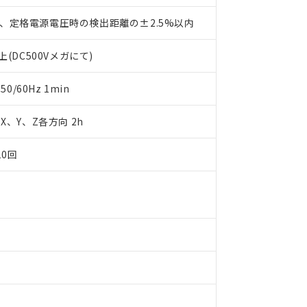
利用者とは、
"個人情報の共同利用に関して"
の「1.共同利用者の
します。
10物質）の非含有証明書
、定格電源電圧時の検出距離の±2.5%以内
明書（当社基準）
日時点で非含有を証明するもので、過去に遡って非含有を証明するも
(DC500Vメガにて)
令のフタル酸エステル類４物質の対応では、対応完了までの期間は出
備考欄に対応日を記載しておりました。
0/60Hz 1min
品への在庫切替を完了していることから、特段のことがない限り、20
す。
m X、Y、Z各方向 2h
10回