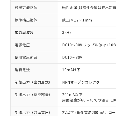
検出可能物体
磁性金属(非磁性金属は検出距離
標準検出物体
鉄12×12×1mm
応答周波数
3kHz
電源電圧
DC10～30V リップル(p-p) 1
使用電圧範囲
DC10～30V
消費電流
10mA以下
制御出力（出力形式）
NPNオープンコレクタ
※1 対応状況
制御出力（開閉容量）
200mA以下
周囲温度が60～70℃の場合: 1
対応済み：EU
対応予定：EU R
制御出力（残留電圧）
2V以下 (負荷電流200mA、コ
対応予定なし：EU