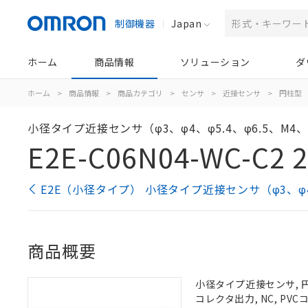
制御機器
Japan
ホーム
商品情報
ソリューション
ダ
ホーム
>
商品情報
>
商品カテゴリ
>
センサ
>
近接センサ
>
円柱型
小径タイプ近接センサ（φ3、φ4、φ5.4、φ6.5、M4、
E2E-C06N04-WC-C2 
E2E（小径タイプ） 小径タイプ近接センサ（φ3、φ4、
商品概要
小径タイプ近接センサ, 円柱
コレクタ出力, NC, PV