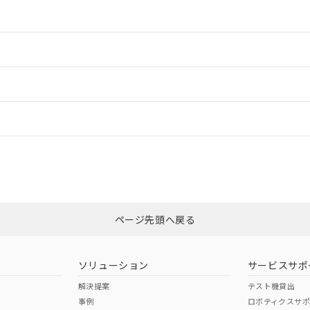
情報更新：2
情報更新：2
ードすることができます。
情報更新：
ログイン/会員登録
以上、n: 24mm以上
CCC認証
電波法
みください。
N/A
N/A
非含有証明書
※3
ページ先頭へ戻る
ダウンロードはこちら
型式承認
NK型式承認
ABS型式承認
韓国
（日本
（アメリカ
ソリューション
サービスサポ
舶規格）
船舶規格）
船舶規格）
解決提案
テスト機貸出
事例
ロボティクスサ