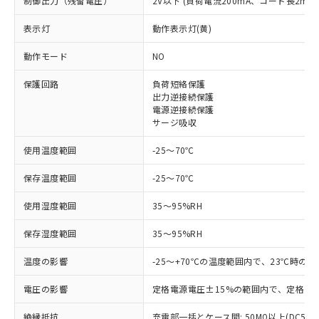
制御出力（残留電圧）
2V以下 (負荷電流200mA、コード長2m時
※1 対応状況
表示灯
動作表示灯(黄)
動作モード
NO
対応済み：EU RoHS指令（10物質）の
非含有に対応した製品が提供可能な商品で
保護回路
負荷短絡保護
す。
出力逆接続保護
対応予定：EU RoHS指令（10物質）の非含
電源逆接続保護
ご利用条件
有に対応した製品に切り替える予定のある
サージ吸収
商品です。
対応予定なし：EU RoHS指令（10物質）の
使用温度範囲
-25～70℃
以下の条件をお読みいただき、同意のうえ
非含有に非対応の商品で、対応品を出す予
ご利用ください。
保存温度範囲
定はありません。
-25～70℃
調査・確認中：EU RoHS指令（10物質）の
本サービスは、当社制御機器事業取扱
※1 中国RoHS○×表
使用湿度範囲
35～95%RH
非含有の対応状況を調査中または確認中の
商品の当社在庫状況および標準価格
商品です。
(税抜)を提供させていただくもので
保存湿度範囲
35～95%RH
「○」：最大均質材料含有率が中国RoHSの
非該当品：ライセンス料など無形物で、有
す。
基準値以下であることを示します。
害物質有無と関係のない商品です。
当社制御機器事業取扱商品の中には、
温度の影響
-25～+70℃の温度範囲内で、23℃時の
「×」：最大均質材料含有率が中国RoHSの
仕入先様の事情により、非含有部品として
本サービスの対象外となる商品もある
基準値を超えていることを示します。
いたものが、含有品と判明した場合などや
当社は、これら貴社製品のうち、外国
電圧の影響
定格電源電圧±15%の範囲内で、定格電源
ことをご了承ください。
「－」：未確認です。当社販売部門へお問
むを得ず変更することがあります。
為替および外国貿易法に定める商品
在庫状況および標準価格照会結果は、
い合わせください。
（以下｢規制貨物等」という）を輸出
絶縁抵抗
充電部一括とケース間: 50MΩ以上(DC500