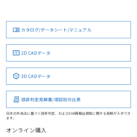
UL認証
CSA認証
CEマーキング
Yes
No
Yes
対応状況
対応予定月
※1
※2
ダウンロードデータをご利用いただく前に、以下を必ずお読
みください。
カタログ/データシート/マニュアル
対応済み
ソフトウェアの使用条件
タイムチャート
LR型式承認
DNV型式承認
BV型式承認
KR型式承
（イギリス
（ノルウェー
（フランス
（韓国
船舶規格）
船舶規格）
船舶規格）
船舶規格
中国 RoHS
注意事項・凡例
2D CADデータ
No
No
No
No
中国 RoHS表
※1 ※2
3D CADデータ
この製品の規格認証/適合状況ページへ
Pb
Hg
Cd
Cr(VI)
その他の認証はこちらのページからご検索ください
検出領域
該非判定見解書/項目別対比表
X
O
O
O
日本の外為法に基づく該非判定、およびEAR再輸出規制に関する見解が入手でき
ます。
"対応済み"や非含有の記載がされた商品であっても、流通
在庫等で未対応品が混在する可能性があります。
オンライン購入
非含有品が必要な際は、弊社営業部門もしくは販売店へお