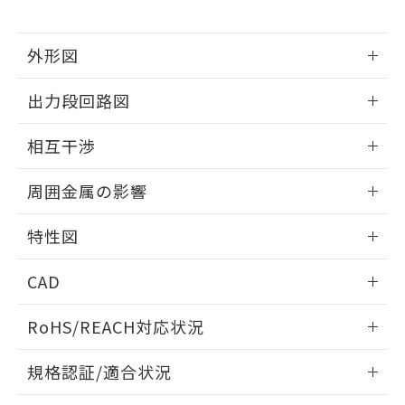
下記の非含有証明書をダウンロードするこ
品・サービスに関するお客様との取
とができます。
合意する
キャンセル
引・商談に必要な範囲で利用すること
外形図
をご了承ください。
EU RoHS指令（10物質）の非含有証明書
※当社の共同利用者とは、
"個人情報
51物質の非含有証明書（当社基準）
情報更新：2024/08/08
の共同利用に関して"
の「1.共同利
出力段回路図
※本証明書は発行日時点で非含有を証明す
用者の範囲」に記載されている法人を
るもので、過去に遡って非含有を証明する
外形図
指します。
情報更新：2024/08/08
ものではありません。
相互干渉
また、RoHS指令のフタル酸エステル類４
出力段回路図
物質の対応では、対応完了までの期間は出
情報更新：2024/08/08
周囲金属の影響
荷製品に未対応品が混在することから備考
欄に対応日を記載しておりました。
相互干渉
情報更新：2024/08/08
特性図
既に当社にて対応品への在庫切替を完了
していることから、特段のことがない限
周囲金属の影響
情報更新：2024/08/08
り、2022年1月12日より割愛しておりま
CAD
す。
検出物体の大きさと材質による影響
ログイン/会員登録いただくと、CADデータをダウンロー
RoHS/REACH対応状況
ドすることができます。
A: 80mm以上、B: 60mm以上
情報更新：2026/7/29
規格認証/適合状況
L: 12mm以上、φd: 24mm以上、m: 8mm以上、D: 12mm以
上、n: 24mm以上
ログイン/会員登録
EU RoHS
注意事項・凡例