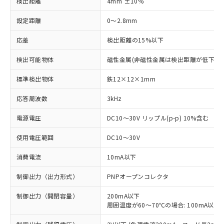
検出距離
4mm ±10%
設定距離
0～2.8mm
応差
検出距離の15%以下
検出可能物体
磁性金属(非磁性金属は検出距離が低下しま
標準検出物体
鉄12×12×1mm
応答周波数
3kHz
電源電圧
DC10～30V リップル(p-p) 10%含む
使用電圧範囲
DC10～30V
消費電流
10mA以下
制御出力（出力形式）
PNPオープンコレクタ
制御出力（開閉容量）
200mA以下
周囲温度が60～70℃の場合: 100mA以下