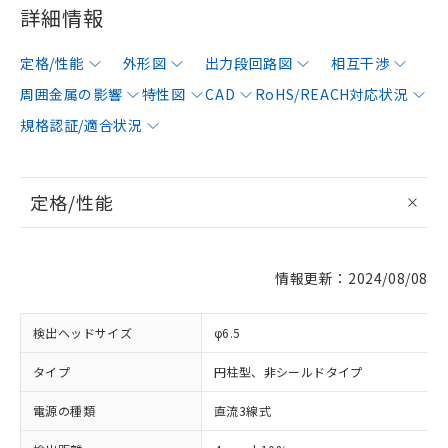
詳細情報
定格/性能
外形図
出力段回路図
相互干渉
周囲金属の影響
特性図
CAD
RoHS/REACH対応状況
規格認証/適合状況
定格/性能
情報更新：2024/08/08
検出ヘッドサイズ
φ6.5
タイプ
円柱型、非シールドタイプ
電源の種類
直流3線式