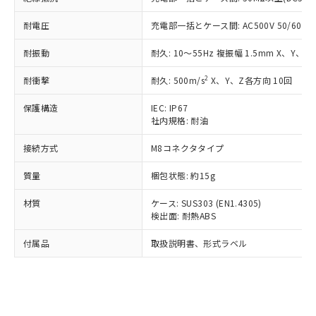
記載している更新日時点での社内デー
*EU RoHS指令（10物質）：
または国外への提供する場合は、日本
記
タに基づき作成されるものであり、閲
説明
鉛(Pb) 1000ppm以下、 水銀(Hg) 1000ppm以下、 カド
*中国RoHS10物質の基準値 (GB/T26572)：
耐電圧
充電部一括とケース間: AC500V 50/60Hz 
国政府の輸出許可(または役務取引許
号
覧された時点での実際の在庫および標
ミウム(Cd) 100ppm以下、
Pb(鉛) :1000ppm、 Hg(水銀) : 1000ppm、 Cd(カドミウ
可)を取得するなどの必要な手続きを
六価クロム(Cr(Ⅵ)) 1000ppm以下、ポリ臭化ビフェニル
ム) : 100ppm、
準価格とは異なる場合があることをご
類(PBB) 1000ppm以下、ポリ臭化ジフェニルエーテル類
耐振動
耐久: 10～55Hz 複振幅 1.5mm X、Y、Z
Cr(Ⅵ)(六価クロム) : 1000ppm、 PBBs(ポリ臭化ビフェ
とります。
了承ください。
(PBDE) 1000ppm以下、フタル酸ビス(2-エチルヘキシ
○
一定数以上の在庫あり
ニル類) : 1000ppm、 PBDEs(ポリ臭化ジフェニルエーテ
当社は規制貨物を破棄する場合は、完
ル) (DEHP)(別名：DOP) 1000ppm以下、フタル酸ブチ
正式な納期状況および標準価格はお客
ル類) : 1000ppm、
2
耐衝撃
耐久: 500m/s
X、Y、Z各方向 10回
ルベンジル（BBP） 1000ppm以下、フタル酸ジブチル
全に破砕するなど、違法に輸出されな
DBP(フタル酸ジブチル) : 1000ppm、 DIBP(フタル酸ジ
様のお取引先、またはお客様担当のオ
（DBP） 1000ppm以下、フタル酸ジイソブチル
イソブチル) : 1000ppm、 BBP(フタル酸ブチルベンジ
△
一定数には満たないが在庫あり
いよう必要な手段を講じます。
ムロン制御機器販売店・当社販売員に
(DIBP) 1000ppm以下
ル) : 1000ppm、
保護構造
IEC: IP67
当社は貴社製品を、核兵器、ミサイ
但し、RoHS指令で産業用監視および制御機器に対する
DEHP(フタル酸ビス(2-エチルヘキシル)) : 1000ppm
ご相談ください。
社内規格: 耐油
適用除外項目は除く。
ル、化学兵器、生物兵器またはその他
－
在庫なし(最新の在庫状況につ
オムロン制御機器販売店や当社販売拠
フタル酸エステル類の４物質については閾値を超える意
武器並びにこれらの製造装置等に一切
いては、お客様のお取引先、ま
図的な使用がないことを確認しています。
接続方式
M8コネクタタイプ
点は「
販売ネットワーク
」をご確認
※2 環境保護使用期限
使用いたしません。
たはお客様担当のオムロン制御
ください。
当社は、貴社製品を第三者に販売する
質量
梱包状態: 約15g
機器販売店・当社販売員にご確
在庫状況および標準価格結果を当社の
※2 対応予定月
「ｅ」：有害物質（10物質）のすべてが基
場合は、上記1、2および3の内容を当
認ください)
事前の承諾なく第三者に漏洩または開
準値以下であることを示します。
材質
ケース: SUS303 (EN1.4305)
該第三者に通知します。また当社は、
示しないようお願いします。
検出面: 耐熱ABS
部品在庫の切り替え状況などにより、予定
「10」：通常の使用状況下において有害物
販売先および販売に係わる関係者が違
マイパーツ機能（部品リスト作成サー
空
受注生産機種、また在庫状況の
月が前後することがあります。
質が外部に漏えいし、環境に深刻な影響を
法に輸出するおそれがある場合は、取
ビス）をご利用いただくには、I-Web
白
情報を公開していない機種
付属品
取扱説明書、形式ラベル
及ぼさない年数を意味します。
り引きをいたしません。
メンバーズにご登録されている必要が
「－」：未確認です。当社販売部門へお問
あります。
い合わせください。
お客様が当ウェブサイト上で当社にご
※3 非含有証明書ダウンロード
登録された部品リストについて、当社
および当社の共同利用者が、当社の製