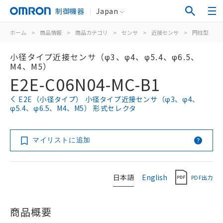
制御機器
Japan
ホーム
>
商品情報
>
商品カテゴリ
>
センサ
>
近接センサ
>
円柱型
>
小径タイプ近接センサ（φ3、φ4、φ5.4、φ6.5、
M4、M5）
E2E-C06N04-MC-B1
E2E（小径タイプ） 小径タイプ近接センサ（φ3、φ4、
φ5.4、φ6.5、M4、M5） 形式セレクタ
マイリストに追加
日本語
English
PDF出力
商品概要