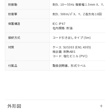
号
覧された時点での実際の在庫および標
ミウム(Cd) 100ppm以下、
Pb(鉛) :1000ppm、 Hg(水銀) : 1000ppm、 Cd(カドミウ
耐振動
耐久: 10～55Hz 複振幅 1.5mm X、Y、Z
可)を取得するなどの必要な手続きを
六価クロム(Cr(Ⅵ)) 1000ppm以下、ポリ臭化ビフェニル
ム) : 100ppm、
準価格とは異なる場合があることをご
類(PBB) 1000ppm以下、ポリ臭化ジフェニルエーテル類
Cr(Ⅵ)(六価クロム) : 1000ppm、 PBBs(ポリ臭化ビフェ
とります。
了承ください。
(PBDE) 1000ppm以下、フタル酸ビス(2-エチルヘキシ
○
一定数以上の在庫あり
ニル類) : 1000ppm、 PBDEs(ポリ臭化ジフェニルエーテ
2
耐衝撃
耐久: 500m/s
X、Y、Z各方向 10回
当社は規制貨物を破棄する場合は、完
ル) (DEHP)(別名：DOP) 1000ppm以下、フタル酸ブチ
正式な納期状況および標準価格はお客
ル類) : 1000ppm、
ルベンジル（BBP） 1000ppm以下、フタル酸ジブチル
全に破砕するなど、違法に輸出されな
DBP(フタル酸ジブチル) : 1000ppm、 DIBP(フタル酸ジ
様のお取引先、またはお客様担当のオ
（DBP） 1000ppm以下、フタル酸ジイソブチル
保護構造
IEC: IP67
イソブチル) : 1000ppm、 BBP(フタル酸ブチルベンジ
△
一定数には満たないが在庫あり
いよう必要な手段を講じます。
ムロン制御機器販売店・当社販売員に
(DIBP) 1000ppm以下
ル) : 1000ppm、
社内規格: 耐油
当社は貴社製品を、核兵器、ミサイ
但し、RoHS指令で産業用監視および制御機器に対する
DEHP(フタル酸ビス(2-エチルヘキシル)) : 1000ppm
ご相談ください。
適用除外項目は除く。
ル、化学兵器、生物兵器またはその他
－
在庫なし(最新の在庫状況につ
オムロン制御機器販売店や当社販売拠
接続方式
コード引き出しタイプ (5m)
フタル酸エステル類の４物質については閾値を超える意
武器並びにこれらの製造装置等に一切
いては、お客様のお取引先、ま
図的な使用がないことを確認しています。
点は「
販売ネットワーク
」をご確認
※2 環境保護使用期限
使用いたしません。
たはお客様担当のオムロン制御
材質
ケース: SUS303 (EN1.4305)
ください。
当社は、貴社製品を第三者に販売する
検出面: 耐熱ABS
機器販売店・当社販売員にご確
在庫状況および標準価格結果を当社の
※2 対応予定月
「ｅ」：有害物質（10物質）のすべてが基
コード: 塩化ビニル (PVC)
場合は、上記1、2および3の内容を当
認ください)
事前の承諾なく第三者に漏洩または開
準値以下であることを示します。
該第三者に通知します。また当社は、
示しないようお願いします。
付属品
取扱説明書、形式ラベル
部品在庫の切り替え状況などにより、予定
「10」：通常の使用状況下において有害物
販売先および販売に係わる関係者が違
マイパーツ機能（部品リスト作成サー
空
受注生産機種、また在庫状況の
月が前後することがあります。
質が外部に漏えいし、環境に深刻な影響を
法に輸出するおそれがある場合は、取
ビス）をご利用いただくには、I-Web
白
情報を公開していない機種
及ぼさない年数を意味します。
り引きをいたしません。
メンバーズにご登録されている必要が
「－」：未確認です。当社販売部門へお問
あります。
い合わせください。
お客様が当ウェブサイト上で当社にご
※3 非含有証明書ダウンロード
登録された部品リストについて、当社
および当社の共同利用者が、当社の製
下記の非含有証明書をダウンロードするこ
品・サービスに関するお客様との取
外形図
とができます。
合意する
キャンセル
引・商談に必要な範囲で利用すること