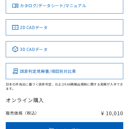
みください。
カタログ/データシート/マニュアル
対応済み
ソフトウェアの使用条件
タイムチャート
LR型式承認
DNV型式承認
BV型式承認
KR型式承
（イギリス
（ノルウェー
（フランス
（韓国
船舶規格）
船舶規格）
船舶規格）
船舶規格
中国 RoHS
注意事項・凡例
2D CADデータ
No
No
No
No
中国 RoHS表
※1 ※2
3D CADデータ
この製品の規格認証/適合状況ページへ
Pb
Hg
Cd
Cr(VI)
検出領域
その他の認証はこちらのページからご検索ください
該非判定見解書/項目別対比表
X
O
O
O
日本の外為法に基づく該非判定、およびEAR再輸出規制に関する見解が入手でき
ます。
"対応済み"や非含有の記載がされた商品であっても、流通
在庫等で未対応品が混在する可能性があります。
オンライン購入
非含有品が必要な際は、弊社営業部門もしくは販売店へお
問い合わせください。
¥ 10,010
販売価格（税込）
この製品のRoHS/REACH対応状況ページへ