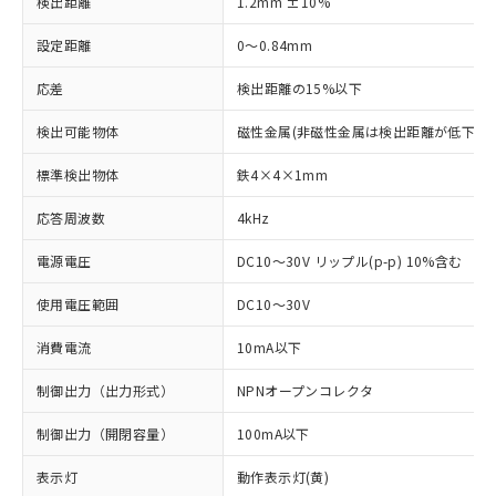
検出距離
1.2mm ±10%
設定距離
0～0.84mm
応差
検出距離の15%以下
検出可能物体
磁性金属(非磁性金属は検出距離が低下しま
標準検出物体
鉄4×4×1mm
応答周波数
4kHz
電源電圧
DC10～30V リップル(p-p) 10%含む
使用電圧範囲
DC10～30V
消費電流
10mA以下
制御出力（出力形式）
NPNオープンコレクタ
制御出力（開閉容量）
100mA以下
表示灯
動作表示灯(黄)