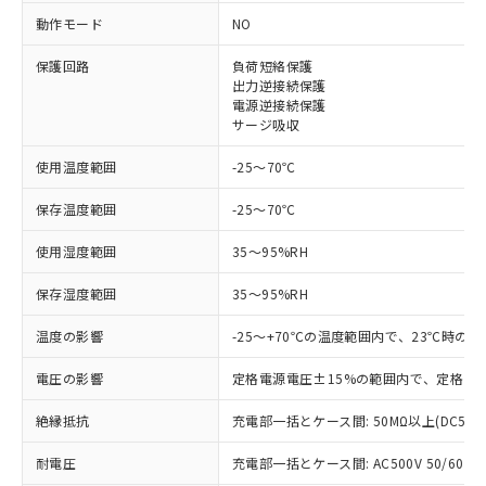
※1 対応状況
動作モード
NO
対応済み：EU RoHS指令（10物質）の
保護回路
負荷短絡保護
非含有に対応した製品が提供可能な商品で
出力逆接続保護
す。
電源逆接続保護
対応予定：EU RoHS指令（10物質）の非含
サージ吸収
ご利用条件
有に対応した製品に切り替える予定のある
商品です。
使用温度範囲
-25～70℃
対応予定なし：EU RoHS指令（10物質）の
以下の条件をお読みいただき、同意のうえ
非含有に非対応の商品で、対応品を出す予
保存温度範囲
-25～70℃
ご利用ください。
定はありません。
使用湿度範囲
調査・確認中：EU RoHS指令（10物質）の
35～95%RH
本サービスは、当社制御機器事業取扱
※1 中国RoHS○×表
非含有の対応状況を調査中または確認中の
商品の当社在庫状況および標準価格
保存湿度範囲
35～95%RH
商品です。
(税抜)を提供させていただくもので
「○」：最大均質材料含有率が中国RoHSの
非該当品：ライセンス料など無形物で、有
す。
温度の影響
-25～+70℃の温度範囲内で、23℃時の
基準値以下であることを示します。
害物質有無と関係のない商品です。
当社制御機器事業取扱商品の中には、
「×」：最大均質材料含有率が中国RoHSの
仕入先様の事情により、非含有部品として
本サービスの対象外となる商品もある
電圧の影響
定格電源電圧±15%の範囲内で、定格電源
基準値を超えていることを示します。
いたものが、含有品と判明した場合などや
当社は、これら貴社製品のうち、外国
ことをご了承ください。
「－」：未確認です。当社販売部門へお問
むを得ず変更することがあります。
為替および外国貿易法に定める商品
絶縁抵抗
充電部一括とケース間: 50MΩ以上(DC500
在庫状況および標準価格照会結果は、
い合わせください。
（以下｢規制貨物等」という）を輸出
記載している更新日時点での社内デー
*EU RoHS指令（10物質）：
または国外への提供する場合は、日本
耐電圧
充電部一括とケース間: AC500V 50/60Hz 
記
タに基づき作成されるものであり、閲
説明
鉛(Pb) 1000ppm以下、 水銀(Hg) 1000ppm以下、 カド
*中国RoHS10物質の基準値 (GB/T26572)：
国政府の輸出許可(または役務取引許