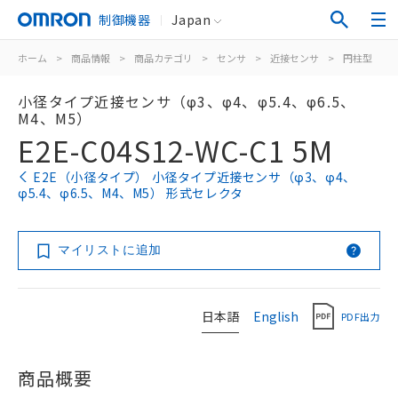
制御機器
Japan
ホーム
>
商品情報
>
商品カテゴリ
>
センサ
>
近接センサ
>
円柱型
>
小径タイプ近接センサ（φ3、φ4、φ5.4、φ6.5、
M4、M5）
E2E-C04S12-WC-C1 5M
E2E（小径タイプ） 小径タイプ近接センサ（φ3、φ4、
φ5.4、φ6.5、M4、M5） 形式セレクタ
マイリストに追加
日本語
English
PDF出力
商品概要