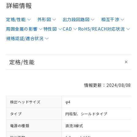
詳細情報
定格/性能
外形図
出力段回路図
相互干渉
周囲金属の影響
特性図
CAD
RoHS/REACH対応状況
規格認証/適合状況
定格/性能
情報更新：2024/08/08
検出ヘッドサイズ
φ4
タイプ
円柱型、シールドタイプ
電源の種類
直流3線式