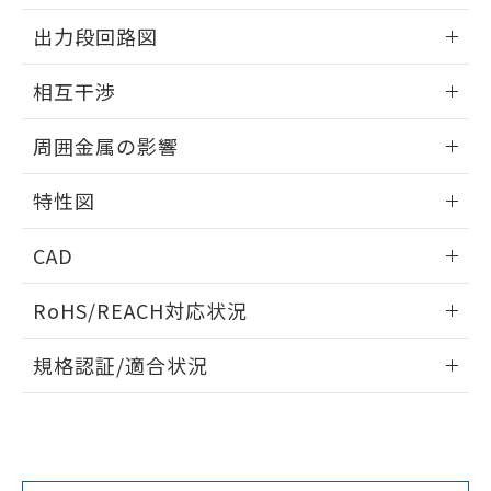
をご了承ください。
情報更新：2024/08/08
出力段回路図
EU RoHS指令（10物質）の非含有証明書
※当社の共同利用者とは、
"個人情報
51物質の非含有証明書（当社基準）
の共同利用に関して"
の「1.共同利
外形図
情報更新：2024/08/08
※本証明書は発行日時点で非含有を証明す
相互干渉
用者の範囲」に記載されている法人を
るもので、過去に遡って非含有を証明する
指します。
出力段回路図
ものではありません。
情報更新：2024/08/08
周囲金属の影響
また、RoHS指令のフタル酸エステル類４
物質の対応では、対応完了までの期間は出
相互干渉
情報更新：2024/08/08
荷製品に未対応品が混在することから備考
特性図
欄に対応日を記載しておりました。
周囲金属の影響
情報更新：2024/08/08
既に当社にて対応品への在庫切替を完了
CAD
していることから、特段のことがない限
り、2022年1月12日より割愛しておりま
検出物体の大きさと材質による影響
ログイン/会員登録いただくと、CADデータをダウンロー
RoHS/REACH対応状況
す。
ドすることができます。
A: 20mm以上、B: 15mm以上
情報更新：2026/7/29
規格認証/適合状況
L: 0mm以上、φd: 4mm以上、m: 5mm以上、D: 0mm以
ログイン/会員登録
EU RoHS
注意事項・凡例
上、n: 10mm以上、c: 0mm以上
UL認証
CSA認証
CEマーキング
Yes
No
Yes
対応状況
対応予定月
※1
※2
ダウンロードデータをご利用いただく前に、以下を必ずお読