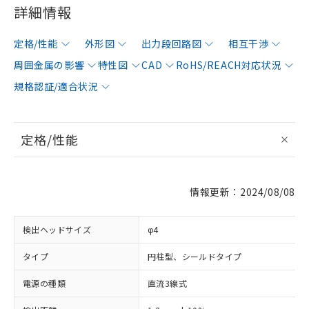
詳細情報
定格/性能
外形図
出力段回路図
相互干渉
周囲金属の影響
特性図
CAD
RoHS/REACH対応状況
規格認証/適合状況
定格/性能
情報更新：2024/08/08
検出ヘッドサイズ
φ4
タイプ
円柱型、シールドタイプ
電源の種類
直流3線式