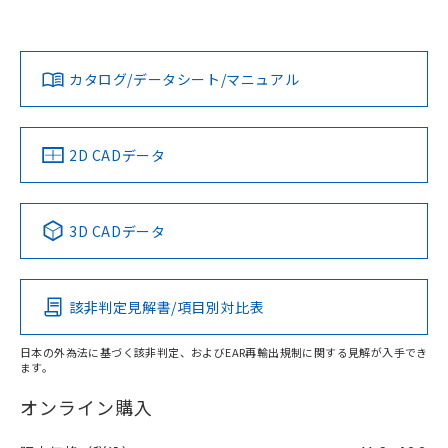
Yes
No
Yes
対応状況
対応予定月
※1
※2
ダウンロードデータをご利用いただく前に、以下を必ずお読
みください。
カタログ/データシート/マニュアル
対応済み
ソフトウェアの使用条件
タイムチャート
LR型式承認
DNV型式承認
BV型式承認
KR型式承
（イギリス
（ノルウェー
（フランス
（韓国
船舶規格）
船舶規格）
船舶規格）
船舶規格
中国 RoHS
注意事項・凡例
2D CADデータ
No
No
No
No
中国 RoHS表
※1 ※2
3D CADデータ
この製品の規格認証/適合状況ページへ
Pb
Hg
Cd
Cr(VI)
検出領域
その他の認証はこちらのページからご検索ください
該非判定見解書/項目別対比表
X
O
O
O
日本の外為法に基づく該非判定、およびEAR再輸出規制に関する見解が入手でき
ます。
"対応済み"や非含有の記載がされた商品であっても、流通
在庫等で未対応品が混在する可能性があります。
オンライン購入
非含有品が必要な際は、弊社営業部門もしくは販売店へお
問い合わせください。