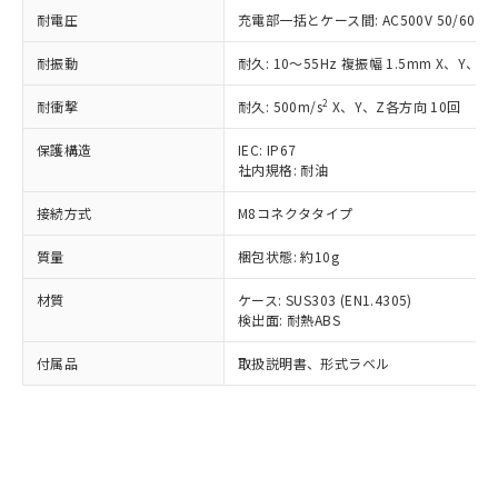
*EU RoHS指令（10物質）：
または国外への提供する場合は、日本
記
タに基づき作成されるものであり、閲
説明
耐電圧
充電部一括とケース間: AC500V 50/60Hz 
鉛(Pb) 1000ppm以下、 水銀(Hg) 1000ppm以下、 カド
*中国RoHS10物質の基準値 (GB/T26572)：
国政府の輸出許可(または役務取引許
号
覧された時点での実際の在庫および標
ミウム(Cd) 100ppm以下、
Pb(鉛) :1000ppm、 Hg(水銀) : 1000ppm、 Cd(カドミウ
可)を取得するなどの必要な手続きを
六価クロム(Cr(Ⅵ)) 1000ppm以下、ポリ臭化ビフェニル
ム) : 100ppm、
準価格とは異なる場合があることをご
耐振動
耐久: 10～55Hz 複振幅 1.5mm X、Y、Z
類(PBB) 1000ppm以下、ポリ臭化ジフェニルエーテル類
Cr(Ⅵ)(六価クロム) : 1000ppm、 PBBs(ポリ臭化ビフェ
とります。
了承ください。
(PBDE) 1000ppm以下、フタル酸ビス(2-エチルヘキシ
○
一定数以上の在庫あり
ニル類) : 1000ppm、 PBDEs(ポリ臭化ジフェニルエーテ
当社は規制貨物を破棄する場合は、完
ル) (DEHP)(別名：DOP) 1000ppm以下、フタル酸ブチ
2
耐衝撃
耐久: 500m/s
X、Y、Z各方向 10回
正式な納期状況および標準価格はお客
ル類) : 1000ppm、
ルベンジル（BBP） 1000ppm以下、フタル酸ジブチル
全に破砕するなど、違法に輸出されな
DBP(フタル酸ジブチル) : 1000ppm、 DIBP(フタル酸ジ
様のお取引先、またはお客様担当のオ
（DBP） 1000ppm以下、フタル酸ジイソブチル
イソブチル) : 1000ppm、 BBP(フタル酸ブチルベンジ
△
一定数には満たないが在庫あり
いよう必要な手段を講じます。
保護構造
IEC: IP67
ムロン制御機器販売店・当社販売員に
(DIBP) 1000ppm以下
ル) : 1000ppm、
社内規格: 耐油
当社は貴社製品を、核兵器、ミサイ
但し、RoHS指令で産業用監視および制御機器に対する
DEHP(フタル酸ビス(2-エチルヘキシル)) : 1000ppm
ご相談ください。
適用除外項目は除く。
ル、化学兵器、生物兵器またはその他
－
在庫なし(最新の在庫状況につ
オムロン制御機器販売店や当社販売拠
フタル酸エステル類の４物質については閾値を超える意
接続方式
M8コネクタタイプ
武器並びにこれらの製造装置等に一切
いては、お客様のお取引先、ま
図的な使用がないことを確認しています。
点は「
販売ネットワーク
」をご確認
※2 環境保護使用期限
使用いたしません。
たはお客様担当のオムロン制御
ください。
質量
梱包状態: 約10g
当社は、貴社製品を第三者に販売する
機器販売店・当社販売員にご確
在庫状況および標準価格結果を当社の
※2 対応予定月
「ｅ」：有害物質（10物質）のすべてが基
場合は、上記1、2および3の内容を当
認ください)
事前の承諾なく第三者に漏洩または開
材質
ケース: SUS303 (EN1.4305)
準値以下であることを示します。
該第三者に通知します。また当社は、
示しないようお願いします。
検出面: 耐熱ABS
部品在庫の切り替え状況などにより、予定
「10」：通常の使用状況下において有害物
販売先および販売に係わる関係者が違
マイパーツ機能（部品リスト作成サー
空
受注生産機種、また在庫状況の
月が前後することがあります。
質が外部に漏えいし、環境に深刻な影響を
法に輸出するおそれがある場合は、取
付属品
取扱説明書、形式ラベル
ビス）をご利用いただくには、I-Web
白
情報を公開していない機種
及ぼさない年数を意味します。
り引きをいたしません。
メンバーズにご登録されている必要が
「－」：未確認です。当社販売部門へお問
あります。
い合わせください。
お客様が当ウェブサイト上で当社にご
※3 非含有証明書ダウンロード
登録された部品リストについて、当社
および当社の共同利用者が、当社の製
下記の非含有証明書をダウンロードするこ