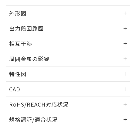
品・サービスに関するお客様との取
とができます。
合意する
キャンセル
引・商談に必要な範囲で利用すること
外形図
をご了承ください。
EU RoHS指令（10物質）の非含有証明書
※当社の共同利用者とは、
"個人情報
情報更新：2024/08/08
51物質の非含有証明書（当社基準）
出力段回路図
の共同利用に関して"
の「1.共同利
※本証明書は発行日時点で非含有を証明す
用者の範囲」に記載されている法人を
外形図
るもので、過去に遡って非含有を証明する
情報更新：2024/08/08
指します。
相互干渉
ものではありません。
また、RoHS指令のフタル酸エステル類４
出力段回路図
情報更新：2024/08/08
物質の対応では、対応完了までの期間は出
周囲金属の影響
荷製品に未対応品が混在することから備考
相互干渉
情報更新：2024/08/08
欄に対応日を記載しておりました。
特性図
既に当社にて対応品への在庫切替を完了
していることから、特段のことがない限
周囲金属の影響
情報更新：2024/08/08
CAD
り、2022年1月12日より割愛しておりま
す。
検出物体の大きさと材質による影響
ログイン/会員登録いただくと、CADデータをダウンロー
RoHS/REACH対応状況
ドすることができます。
A: 20mm以上、B: 15mm以上
情報更新：2026/7/29
規格認証/適合状況
L: 0mm以上、φd: 4mm以上、m: 5mm以上、D: 0mm以
ログイン/会員登録
EU RoHS
注意事項・凡例
上、n: 10mm以上、c: 0mm以上
UL認証
CSA認証
CEマーキング