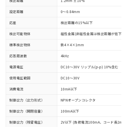
検出距離
1.2mm ±10%
設定距離
0～0.84mm
応差
検出距離の15%以下
検出可能物体
磁性金属(非磁性金属は検出距離が低下しま
標準検出物体
鉄4×4×1mm
応答周波数
4kHz
電源電圧
DC10～30V リップル(p-p) 10%含む
使用電圧範囲
DC10～30V
消費電流
10mA以下
制御出力（出力形式）
NPNオープンコレクタ
制御出力（開閉容量）
100mA以下
制御出力（残留電圧）
2V以下 (負荷電流100mA、コード長2m時