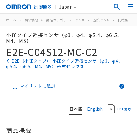
制御機器
Japan
ホーム
>
商品情報
>
商品カテゴリ
>
センサ
>
近接センサ
>
円柱型
>
小径タイプ近接センサ（φ3、φ4、φ5.4、φ6.5、
M4、M5）
E2E-C04S12-MC-C2
E2E（小径タイプ） 小径タイプ近接センサ（φ3、φ4、
φ5.4、φ6.5、M4、M5） 形式セレクタ
マイリストに追加
日本語
English
PDF出力
商品概要