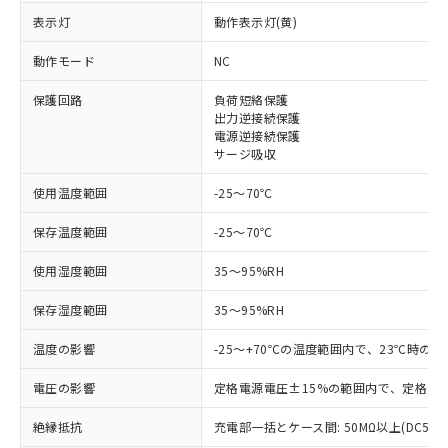
表示灯
動作表示灯(黄)
※1 対応状況
動作モード
NC
対応済み：EU RoHS指令（10物質）の
非含有に対応した製品が提供可能な商品で
保護回路
負荷短絡保護
す。
出力逆接続保護
対応予定：EU RoHS指令（10物質）の非含
電源逆接続保護
ご利用条件
サージ吸収
有に対応した製品に切り替える予定のある
商品です。
使用温度範囲
-25～70℃
対応予定なし：EU RoHS指令（10物質）の
以下の条件をお読みいただき、同意のうえ
非含有に非対応の商品で、対応品を出す予
保存温度範囲
-25～70℃
ご利用ください。
定はありません。
調査・確認中：EU RoHS指令（10物質）の
使用湿度範囲
35～95%RH
本サービスは、当社制御機器事業取扱
※1 中国RoHS○×表
非含有の対応状況を調査中または確認中の
商品の当社在庫状況および標準価格
商品です。
保存湿度範囲
35～95%RH
(税抜)を提供させていただくもので
「○」：最大均質材料含有率が中国RoHSの
非該当品：ライセンス料など無形物で、有
す。
基準値以下であることを示します。
害物質有無と関係のない商品です。
温度の影響
-25～+70℃の温度範囲内で、23℃時の
当社制御機器事業取扱商品の中には、
「×」：最大均質材料含有率が中国RoHSの
仕入先様の事情により、非含有部品として
本サービスの対象外となる商品もある
基準値を超えていることを示します。
電圧の影響
いたものが、含有品と判明した場合などや
定格電源電圧±15%の範囲内で、定格電源
当社は、これら貴社製品のうち、外国
ことをご了承ください。
「－」：未確認です。当社販売部門へお問
むを得ず変更することがあります。
為替および外国貿易法に定める商品
在庫状況および標準価格照会結果は、
絶縁抵抗
い合わせください。
充電部一括とケース間: 50MΩ以上(DC500
（以下｢規制貨物等」という）を輸出
記載している更新日時点での社内デー