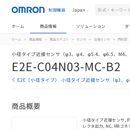
制御機器
Japan
ホーム
商品情報
ソリューション
ダ
ホーム
>
商品情報
>
商品カテゴリ
>
センサ
>
近接センサ
>
円柱型
小径タイプ近接センサ（φ3、φ4、φ5.4、φ6.5、M4、
E2E-C04N03-MC-B2
E2E（小径タイプ） 小径タイプ近接センサ（φ3、φ4、
商品概要
小径タイプ近接センサ, 円
レクタ出力, NC, M8コ