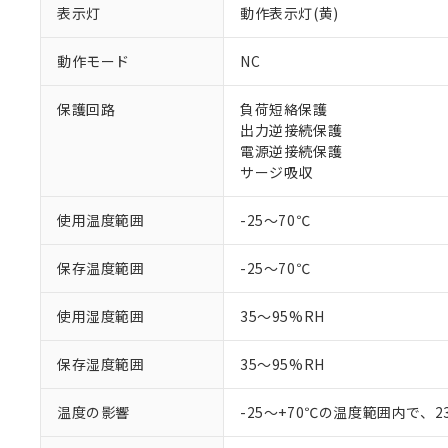
ご利用条件
表示灯
動作表示灯(黄)
非該当品：ライセ
※1 中国RoHS
仕入先様の事情に
があります。
動作モード
NC
以下の条件をお読
「○」：最大均質
「×」：最大均質
本サービスは
当社は、これ
*EU RoHS指令（10物
保護回路
負荷短絡保護
「－」：未確認で
鉛(Pb) 1000ppm以下、
くものです。
う）を輸出ま
出力逆接続保護
記
説明
六価クロム(Cr(Ⅵ)) 1
当社制御機器
などの必要な
フタル酸ビス(2-エチルヘ
電源逆接続保護
号
*中国RoHS10物質の基準値 
ル（DBP） 1000ppm
在庫状況およ
当社は規制貨
Pb(鉛) :1000ppm、 Hg
サージ吸収
但し、RoHS指令で産
のであり、閲
ます。
Cr(Ⅵ)(六価クロム) : 
フタル酸エステル類の４
○
一定数以
DBP(フタル酸ジブチル) :
い。
当社は貴社製
DEHP(フタル酸ビス(2-エ
使用温度範囲
-25～70℃
正式な納期状
置等に一切使
当社販売員に
※2 対応予定月
△
一定数に
当社は、貴社
オムロン制御
保存温度範囲
-25～70℃
また当社は、
※2 環境保護使
在庫状況およ
部品在庫の切り替
たしません。
－
在庫なし
す。
「ｅ」：有害物質
使用湿度範囲
35～95%RH
機器販売
マイパーツ機
「10」：通常の
ている必要が
味します。
保存湿度範囲
35～95%RH
空
受注生産
お客様が当ウ
※3 非含有証明
「－」：未確認で
白
が、当社の製
温度の影響
-25～+70℃の温度範囲内で、
さい。
下記の非含有証明
※当社の共同