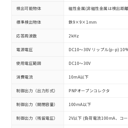
検出可能物体
磁性金属(非磁性金属は検出距離
標準検出物体
鉄9×9×1mm
応答周波数
2kHz
電源電圧
DC10～30V リップル(p-p) 1
使用電圧範囲
DC10～30V
消費電流
10mA以下
制御出力（出力形式）
PNPオープンコレクタ
※1 対応状況
制御出力（開閉容量）
100mA以下
対応済み：EU
対応予定：EU R
制御出力（残留電圧）
2V以下 (負荷電流100mA、コ
対応予定なし：EU
調査・確認中：EU