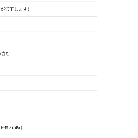
が低下します)
0%含む
 RoHS指令（10物質）の非含有に対応した製品が提供可能な商品です
oHS指令（10物質）の非含有に対応した製品に切り替える予定のある
ード長2m時)
 RoHS指令（10物質）の非含有に非対応の商品で、対応品を出す予
 RoHS指令（10物質）の非含有の対応状況を調査中または確認中の