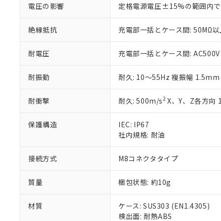
いる法人を指
EU RoHS指令（
電圧の影響
定格電源電圧±15%の範囲内で
51物質の非含有証
※本証明書は発行
絶縁抵抗
充電部一括とケース間: 50MΩ以上
また、RoHS指
混在することから
耐電圧
充電部一括とケース間: AC500V 5
既に当社にて対応
り割愛しておりま
耐振動
耐久: 10～55Hz 複振幅 1.5m
2
耐衝撃
耐久: 500m/s
X、Y、Z各方向 
保護構造
IEC: IP67
社内規格: 耐油
接続方式
M8コネクタタイプ
質量
梱包状態: 約10g
材質
ケース: SUS303 (EN1.4305)
検出面: 耐熱ABS