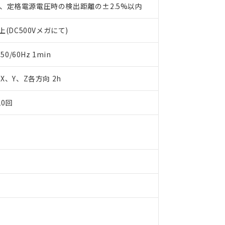
します。
10物質）の非含有証明書
、定格電源電圧時の検出距離の±2.5%以内
明書（当社基準）
日時点で非含有を証明するもので、過去に遡って非含有を証明するも
(DC500Vメガにて)
令のフタル酸エステル類４物質の対応では、対応完了までの期間は出
備考欄に対応日を記載しておりました。
0/60Hz 1min
品への在庫切替を完了していることから、特段のことがない限り、20
す。
m X、Y、Z各方向 2h
10回