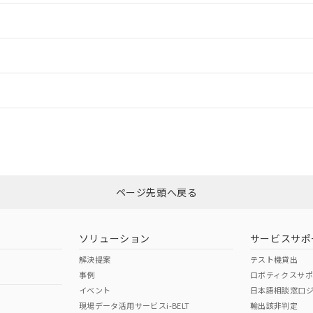
情報更新：2
ードすることができます。
情報更新：
ログイン/会員登録
、n: 20mm以上
CCC認証
電波法
みください。
N/A
N/A
非含有証明書
※3
ページ先頭へ戻る
ダウンロードはこちら
型式承認
NK型式承認
ABS型式承認
韓国
（日本
（アメリカ
ソリューション
サービスサポ
舶規格）
船舶規格）
船舶規格）
解決提案
テスト機貸出
事例
ロボティクスサ
No
No
イベント
日本語相談窓口
現場データ活用サービスi-BELT
輸出該非判定