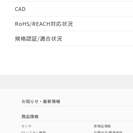
周囲金属の影響
CAD
検出物体の大きさと材質による影響
ログイン/会員登録いただくと、CADデータをダウンロ
RoHS/REACH対応状況
規格認証/適合状況
EU RoHS
注意事項・凡例
A: 80mm以上、B: 60mm以上
L: 6mm以上、φd: 12mm以上、m: 9mm以上、D: 6mm以上
UL認証
CSA認証
CEマーキング
ダウンロードデータをご利用いただく前に、以下を必ずお読
Yes
No
Yes
対応状況
対応予定月
※1
※2
ソフトウェアの使用条件
対応済み
LR型式承認
DNV型式承認
BV型式承認
KR
タイムチャート
（イギリス
（ノルウェー
（フランス
（
お知らせ・最新情報
中国 RoHS
注意事項・凡例
船舶規格）
船舶規格）
船舶規格）
船
商品情報
No
No
No
No
中国 RoHS表
※1 ※2
センサ
新商品情報
FAシステム機器
在庫状況/標準価格