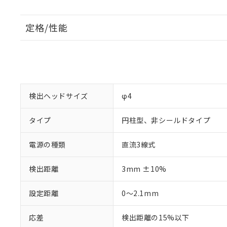
定格/性能
検出ヘッドサイズ
φ4
タイプ
円柱型、非シールドタイプ
電源の種類
直流3線式
検出距離
3mm ±10%
設定距離
0～2.1mm
応差
検出距離の15%以下