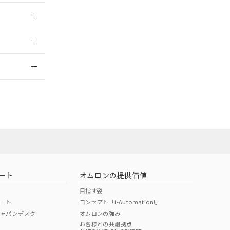
024/08/08
2026/7/29
ート
オムロンの提供価値
目指す姿
ポート
コンセプト「i-Automation!」
ジャパンデスク
オムロンの強み
お客様との共創拠点