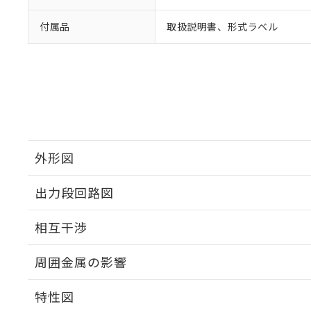
付属品
取扱説明書、形式ラベル
外形図
出力段回路図
外形図
相互干渉
出力段回路図
周囲金属の影響
相互干渉
特性図