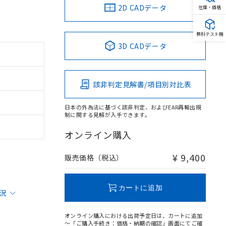
2D CADデータ
在庫・価格
無料テスト機
3D CADデータ
該非判定見解書/項目別対比表
日本の外為法に基づく該非判定、およびEAR再輸出規
制に関する見解が入手できます。
オンライン購入
¥ 9,400
販売価格（税込）
カートに追加
状況
オンライン購入における出荷予定日は、カートに追加
～「ご購入手続き：価格・納期の確認」画面にてご確