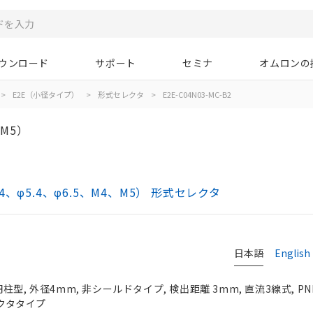
ウンロード
サポート
セミナ
オムロンの
>
E2E（小径タイプ）
>
形式セレクタ
>
E2E-C04N03-MC-B2
M5）
φ5.4、φ6.5、M4、M5） 形式セレクタ
日本語
English
柱型, 外径4mm, 非シールドタイプ, 検出距離 3mm, 直流3線式, P
ネクタタイプ